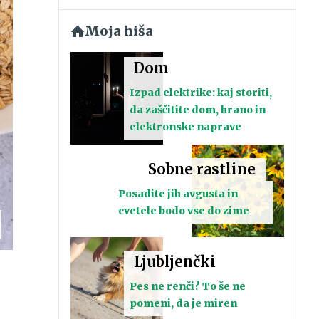
Moja hiša
Dom
Izpad elektrike: kaj storiti,
da zaščitite dom, hrano in
elektronske naprave
Sobne rastline
Posadite jih avgusta in
cvetele bodo vse do zime
Ljubljenčki
Pes ne renči? To še ne
pomeni, da je miren