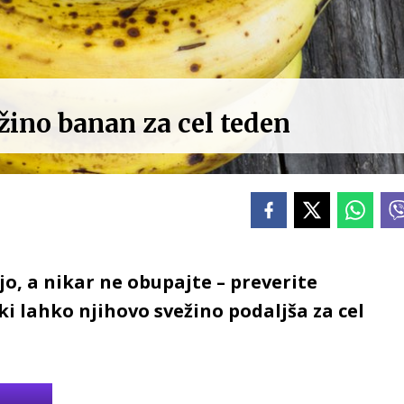
ežino banan za cel teden
jo, a nikar ne obupajte – preverite
 ki lahko njihovo svežino podaljša za cel