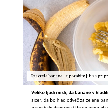
Prezrele banane - uporabite jih za prip
Veliko ljudi misli, da banane v hlad
sicer, da bo hlad odveč za zelene ba
prenehale dozorevati in ne bodo niko