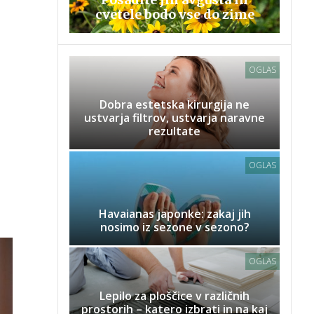
cvetele bodo vse do zime
OGLAS
Dobra estetska kirurgija ne
ustvarja filtrov, ustvarja naravne
rezultate
OGLAS
Havaianas japonke: zakaj jih
nosimo iz sezone v sezono?
OGLAS
Lepilo za ploščice v različnih
prostorih – katero izbrati in na kaj