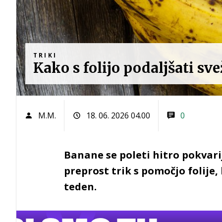
TRIKI
Kako s folijo podaljšati sv
M.M.
18. 06. 2026 04.00
0
Banane se poleti hitro pokvari
preprost trik s pomočjo folije,
teden.