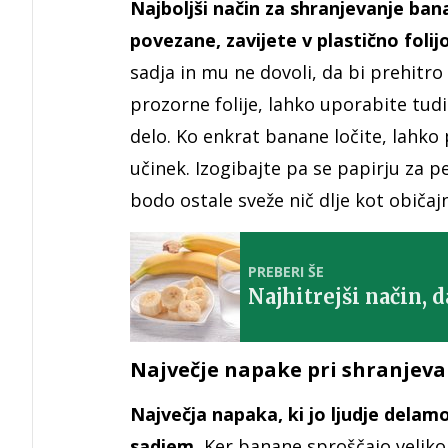
Najboljši način za shranjevanje bana
povezane, zavijete v plastično folijo
sadja in mu ne dovoli, da bi prehit
prozorne folije, lahko uporabite tudi 
delo. Ko enkrat banane ločite, lahko
učinek. Izogibajte pa se papirju za 
bodo ostale sveže nič dlje kot običaj
PREBERI ŠE
Najhitrejši način,
Največje napake pri shranjevan
Največja napaka, ki jo ljudje delam
sadjem.
Ker banane sproščajo veliko 