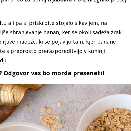
 ali pa si priskrbite stojalo s kavljem, na
oljše shranjevanje banan, ker se okoli sadeža zrak
 rjave madeže, ki se pojavijo tam, kjer banane
te s preprosto prerazporeditvijo v kuhinji
dju.
k? Odgovor vas bo morda presenetil