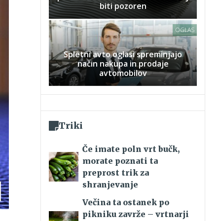
biti pozoren
OGLAS
Spletni avto oglasi spreminjajo
način nakupa in prodaje
avtomobilov
Triki
Če imate poln vrt bučk,
morate poznati ta
preprost trik za
shranjevanje
Večina ta ostanek po
pikniku zavrže – vrtnarji