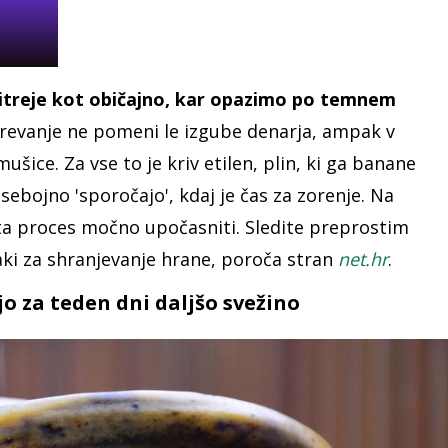
hitreje kot običajno, kar opazimo po temnem
revanje ne pomeni le izgube denarja, ampak v
šice. Za vse to je kriv etilen, plin, ki ga banane
ebojno 'sporočajo', kdaj je čas za zorenje. Na
 ta proces močno upočasniti. Sledite preprostim
aki za shranjevanje hrane, poroča stran
net.hr
.
jo za teden dni daljšo svežino