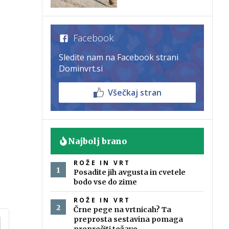
Facebook
Sledite nam na Facebook strani
Dominvrt.si
Všečkaj stran
Najbolj brano
ROŽE IN VRT
Posadite jih avgusta in cvetele
bodo vse do zime
ROŽE IN VRT
Črne pege na vrtnicah? Ta
preprosta sestavina pomaga