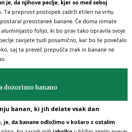
n je, da njihove peclje, kjer so med seboj
.
Ta preprost postopek zadrži etilen na vrhu
ro postaral preostanek banane. Če doma nimate
aluminijasto folijo, ki bo prav tako opravila svoje
 peclje zavijete tudi posamično, kar bo še povečalo
peko, saj ta preveč prepušča zrak in banane ne
no.
 da dozorimo banano
ju banan, ki jih delate vsak dan
o, je, da banane odložimo v košaro z ostalim
plina, bo zaradi njih
jabolko
v bližini zgnilo precej