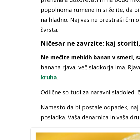
popolnoma rumene in si želite, da bi
na hladno. Naj vas ne prestraši črn o
čvrsta.
Ničesar ne zavrzite: kaj storit
Ne mečite mehkih banan v smeti, saj
banana rjava, več sladkorja ima. Rja
kruha
.
Odlične so tudi za naravni sladoled,
Namesto da bi postale odpadek, naj 
posladka. Vaša denarnica in vaša dru