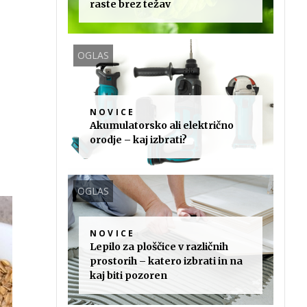
raste brez težav
OGLAS
NOVICE
Akumulatorsko ali električno
orodje – kaj izbrati?
OGLAS
NOVICE
Lepilo za ploščice v različnih
prostorih – katero izbrati in na
kaj biti pozoren