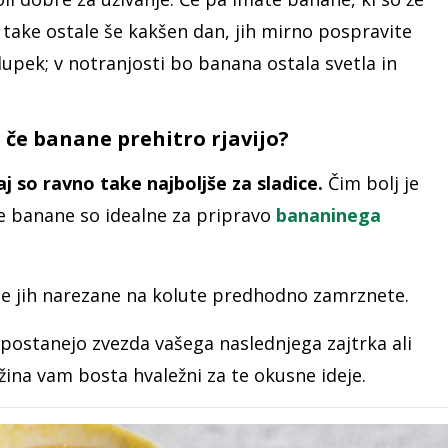
 take ostale še kakšen dan, jih mirno pospravite
lupek; v notranjosti bo banana ostala svetla in
i, če banane prehitro rjavijo?
 so ravno take najboljše za sladice.
Čim bolj je
ve banane so idealne za pripravo
bananinega
 če jih narezane na kolute predhodno zamrznete.
postanejo zvezda vašega naslednjega zajtrka ali
žina vam bosta hvaležni za te okusne ideje.