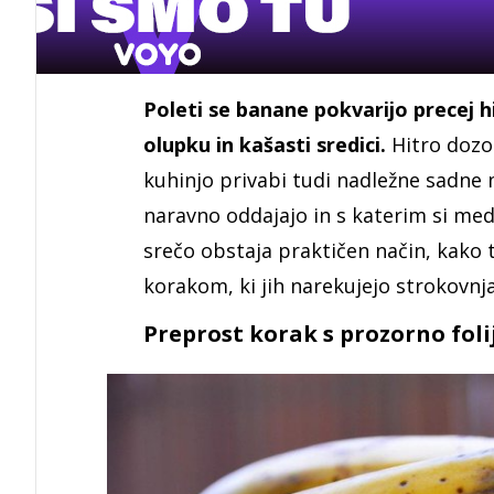
Poleti se banane pokvarijo precej 
olupku in kašasti sredici.
Hitro dozo
kuhinjo privabi tudi nadležne sadne mu
naravno oddajajo in s katerim si meds
srečo obstaja praktičen način, kako
korakom, ki jih narekujejo strokovnj
Preprost korak s prozorno foli