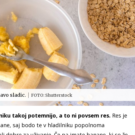
ravo sladic.
FOTO: Shutterstock
ilniku takoj potemnijo, a to ni povsem res.
Res je
nane, saj bodo te v hladilniku popolnoma
li dobre za uživanje. Če pa imate banane, ki so že