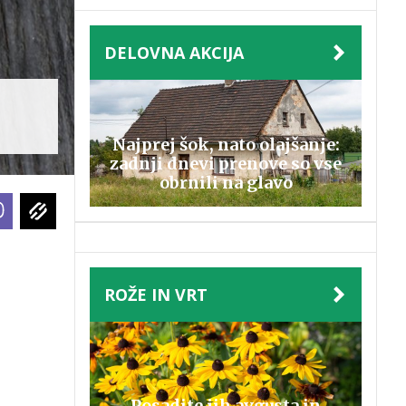
DELOVNA AKCIJA
Najprej šok, nato olajšanje:
zadnji dnevi prenove so vse
obrnili na glavo
ROŽE IN VRT
Posadite jih avgusta in