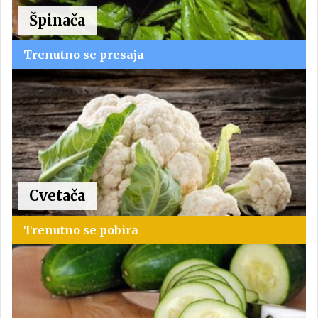
Špinača
Trenutno se presaja
Cvetača
Trenutno se pobira