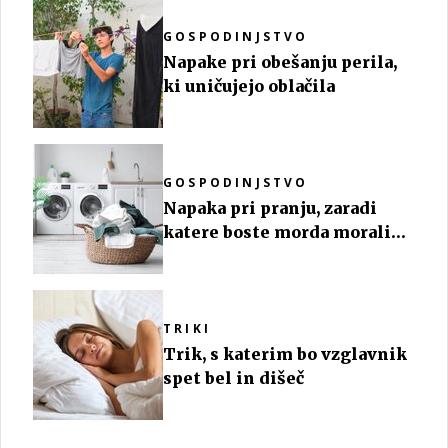
GOSPODINJSTVO
Napake pri obešanju perila,
ki uničujejo oblačila
GOSPODINJSTVO
Napaka pri pranju, zaradi
katere boste morda morali
zavreči svoje perilo
TRIKI
Trik, s katerim bo vzglavnik
spet bel in dišeč