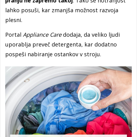
pranju ne zapremo takoj
. Tako se notranjost
lahko posuši, kar zmanjša možnost razvoja
plesni.
Portal
Appliance Care
dodaja, da veliko ljudi
uporablja preveč detergenta, kar dodatno
pospeši nabiranje ostankov v stroju.