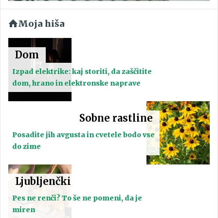
Moja hiša
Dom
Izpad elektrike: kaj storiti, da zaščitite
dom, hrano in elektronske naprave
Sobne rastline
Posadite jih avgusta in cvetele bodo vse
do zime
Ljubljenčki
Pes ne renči? To še ne pomeni, da je
miren