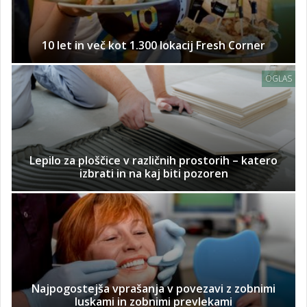
10 let in več kot 1.300 lokacij Fresh Corner
OGLAS
Lepilo za ploščice v različnih prostorih – katero
izbrati in na kaj biti pozoren
Najpogostejša vprašanja v povezavi z zobnimi
luskami in zobnimi prevlekami