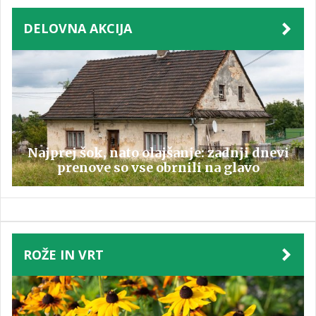
DELOVNA AKCIJA
Najprej šok, nato olajšanje: zadnji dnevi
prenove so vse obrnili na glavo
ROŽE IN VRT