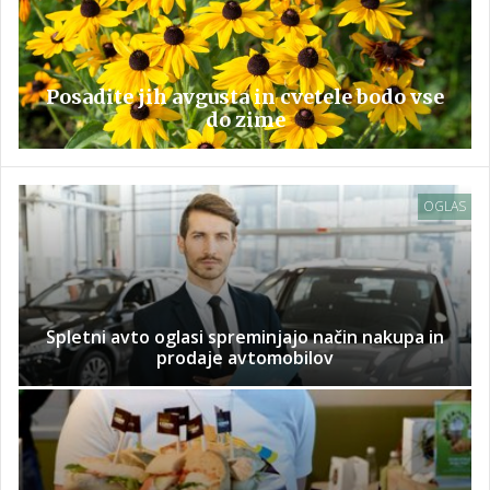
Posadite jih avgusta in cvetele bodo vse
do zime
OGLAS
Spletni avto oglasi spreminjajo način nakupa in
prodaje avtomobilov