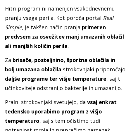
Hitri program ni namenjen vsakodnevnemu
pranju vsega perila. Kot poroča portal
Real
Simple
, je takšen način pranja
primeren
predvsem za osvežitev manj umazanih oblačil
ali manjših količin perila
.
Za
brisače, posteljnino, športna oblačila in
bolj umazana oblačila
strokovnjaki priporočajo
daljše programe ter višje temperature
, saj ti
učinkoviteje odstranijo bakterije in umazanijo.
Pralni strokovnjaki svetujejo, da
vsaj enkrat
tedensko uporabimo program z višjo
temperaturo
, saj s tem očistimo tudi
notranjost stroja in preprečimo nastanek