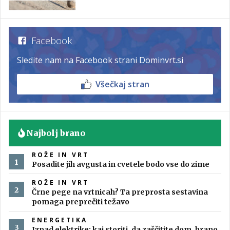
Facebook
Sledite nam na Facebook strani Dominvrt.si
Všečkaj stran
Najbolj brano
ROŽE IN VRT
Posadite jih avgusta in cvetele bodo vse do zime
ROŽE IN VRT
Črne pege na vrtnicah? Ta preprosta sestavina
pomaga preprečiti težavo
ENERGETIKA
Izpad elektrike: kaj storiti, da zaščitite dom, hrano