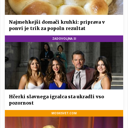
Najmehkejši domači kruhki: priprava v
ponvi je trik za popoln rezultat
ZADOVOLJNA.SI
Hčerki slavnega igralca sta ukradli vso
pozornost
MOSKISVET.COM