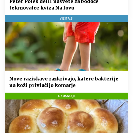
Peter Poles delil nasvete za bodoče
tekmovalce kviza Na lovu
VIZITA.SI
Nove raziskave razkrivajo, katere bakterije
na koži privlačijo komarje
OKUSNO.JE