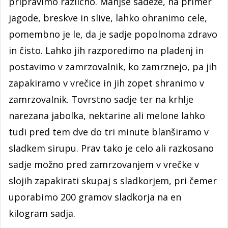
pripravimo različno. Manjše sadeže, na primer
jagode, breskve in slive, lahko ohranimo cele,
pomembno je le, da je sadje popolnoma zdravo
in čisto. Lahko jih razporedimo na pladenj in
postavimo v zamrzovalnik, ko zamrznejo, pa jih
zapakiramo v vrečice in jih zopet shranimo v
zamrzovalnik. Tovrstno sadje ter na krhlje
narezana jabolka, nektarine ali melone lahko
tudi pred tem dve do tri minute blanširamo v
sladkem sirupu. Prav tako je celo ali razkosano
sadje možno pred zamrzovanjem v vrečke v
slojih zapakirati skupaj s sladkorjem, pri čemer
uporabimo 200 gramov sladkorja na en
kilogram sadja.