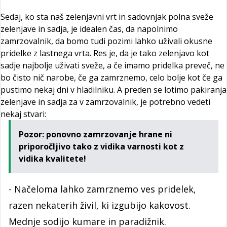
Sedaj, ko sta naš zelenjavni vrt in sadovnjak polna sveže
zelenjave in sadja, je idealen čas, da napolnimo
zamrzovalnik, da bomo tudi pozimi lahko uživali okusne
pridelke z lastnega vrta. Res je, da je tako zelenjavo kot
sadje najbolje uživati sveže, a če imamo pridelka preveč, ne
bo čisto nič narobe, če ga zamrznemo, celo bolje kot če ga
pustimo nekaj dni v hladilniku. A preden se lotimo pakiranja
zelenjave in sadja za v zamrzovalnik, je potrebno vedeti
nekaj stvari:
Pozor: ponovno zamrzovanje hrane ni
priporočljivo tako z vidika varnosti kot z
vidika kvalitete!
- Načeloma lahko zamrznemo ves pridelek,
razen nekaterih živil, ki izgubijo kakovost.
Mednje sodijo kumare in paradižnik.