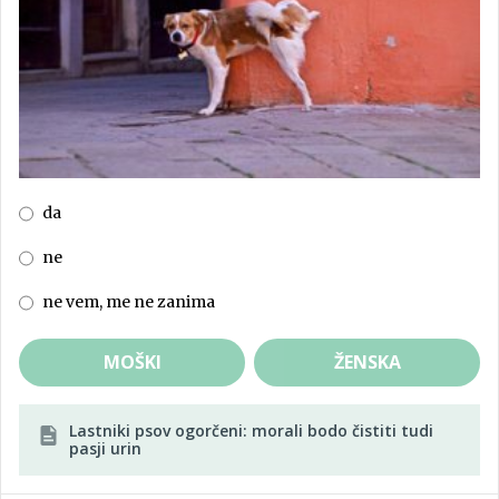
da
ne
ne vem, me ne zanima
MOŠKI
ŽENSKA
Lastniki psov ogorčeni: morali bodo čistiti tudi
pasji urin