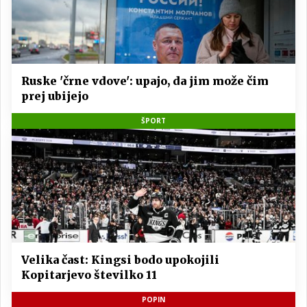
Ruske 'črne vdove': upajo, da jim može čim
prej ubijejo
ŠPORT
Velika čast: Kingsi bodo upokojili
Kopitarjevo številko 11
POPIN