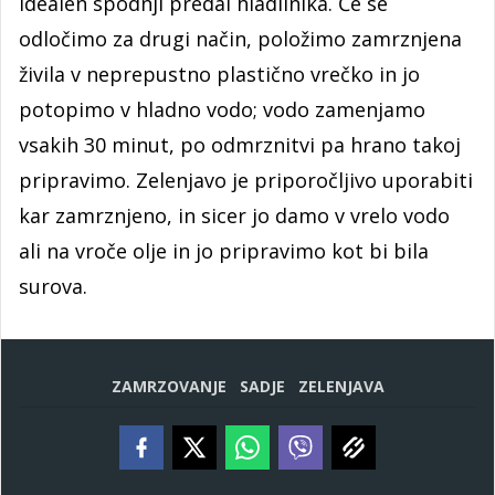
idealen spodnji predal hladilnika. Če se
odločimo za drugi način, položimo zamrznjena
živila v neprepustno plastično vrečko in jo
potopimo v hladno vodo; vodo zamenjamo
vsakih 30 minut, po odmrznitvi pa hrano takoj
pripravimo. Zelenjavo je priporočljivo uporabiti
kar zamrznjeno, in sicer jo damo v vrelo vodo
ali na vroče olje in jo pripravimo kot bi bila
surova.
ZAMRZOVANJE
SADJE
ZELENJAVA