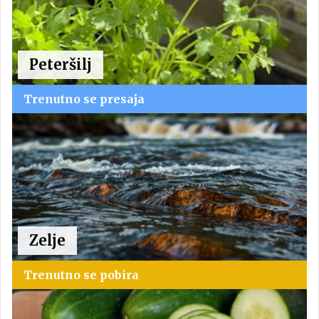
Peteršilj
Trenutno se presaja
Zelje
Trenutno se pobira