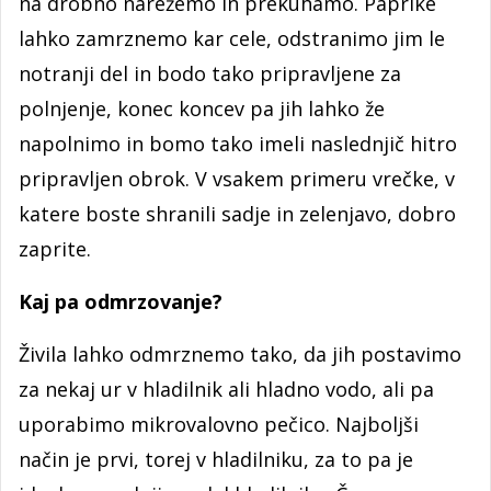
na drobno narežemo in prekuhamo. Paprike
lahko zamrznemo kar cele, odstranimo jim le
notranji del in bodo tako pripravljene za
polnjenje, konec koncev pa jih lahko že
napolnimo in bomo tako imeli naslednjič hitro
pripravljen obrok. V vsakem primeru vrečke, v
katere boste shranili sadje in zelenjavo, dobro
zaprite.
Kaj pa odmrzovanje?
Živila lahko odmrznemo tako, da jih postavimo
za nekaj ur v hladilnik ali hladno vodo, ali pa
uporabimo mikrovalovno pečico. Najboljši
način je prvi, torej v hladilniku, za to pa je