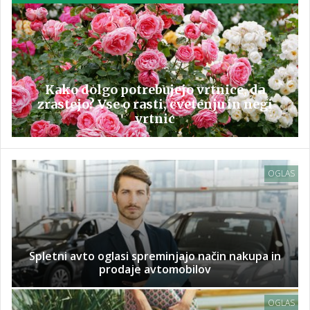
Kako dolgo potrebujejo vrtnice, da
zrastejo? Vse o rasti, cvetenju in negi
vrtnic
OGLAS
Spletni avto oglasi spreminjajo način nakupa in
prodaje avtomobilov
OGLAS