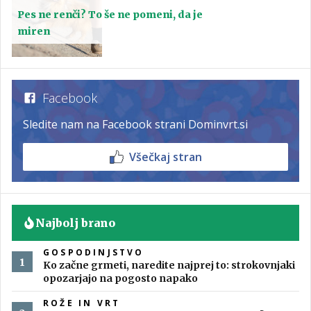
Pes ne renči? To še ne pomeni, da je
miren
Facebook
Sledite nam na Facebook strani Dominvrt.si
Všečkaj stran
Najbolj brano
GOSPODINJSTVO
Ko začne grmeti, naredite najprej to: strokovnjaki
opozarjajo na pogosto napako
ROŽE IN VRT