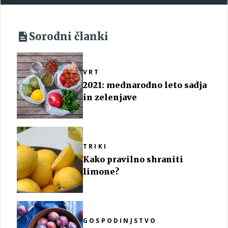
Sorodni članki
VRT
2021: mednarodno leto sadja
in zelenjave
TRIKI
Kako pravilno shraniti
limone?
GOSPODINJSTVO