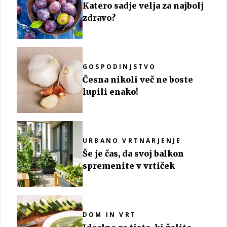
Katero sadje velja za najbolj
zdravo?
GOSPODINJSTVO
Česna nikoli več ne boste
lupili enako!
URBANO VRTNARJENJE
Še je čas, da svoj balkon
spremenite v vrtiček
DOM IN VRT