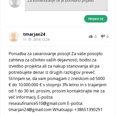
PRIJAVI SE
tmarjan24
0
0
11. 01. 2018 12.29
Ponudba za zavarovanje posojil Za vaše posojilo
zahteva za oživitev vaših dejavnosti, bodisi za
izvedbo projekta ali za nakup stanovanja ali pa
potrebujete denar iz drugih razlogov preveč.
Strinjam se, da vam pomagam z zneskom od 5000
€ do 10.000.000 € s stopnjo 3% letno in s trajanjem
od 1 do 30 let. prosim, prosim kontaktirajte me za
več informacij. E-pošta:
reseaufinance510@gmail.com E-pošta:
tmarjan24@gmail.com Whatsapp: +38651390291