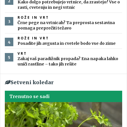
Kako dolgo potrebujejo vrtnice, da zrastejo? Vse o
rasti, cvetenju in negi vrtnic
ROŽE IN VRT
Črne pege na vrtnicah? Ta preprosta sestavina
pomaga preprečiti težavo
ROŽE IN VRT
Posadite jih avgusta in cvetele bodo vse do zime
VRT
Zakaj vaš paradižnik propada? Ena napaka lahko
uniči rastline – tako jih rešite
Setveni koledar
Trenutno se sadi