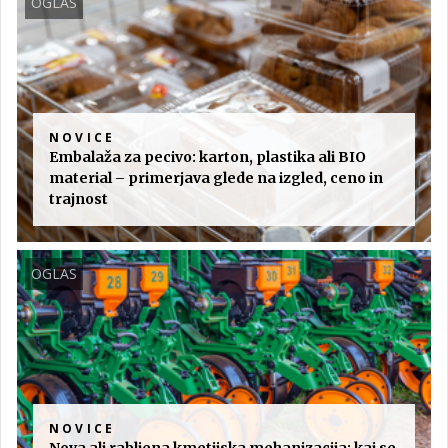
OGLAS
NOVICE
Embalaža za pecivo: karton, plastika ali BIO
material – primerjava glede na izgled, ceno in
trajnost
OGLAS
NOVICE
Nova ali rabljena kmetijska mehanizacija: kaj se