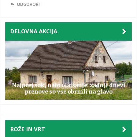
ODGOVORI
DELOVNA AKCIJA
Najprej šok, nato olajšanje: zadnji dnevi
prenove so vse obrnili na glavo
ROŽE IN VRT