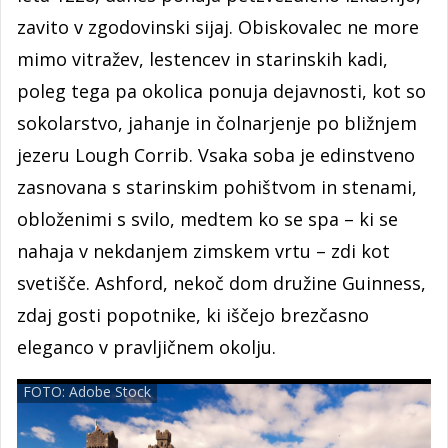
zavito v zgodovinski sijaj. Obiskovalec ne more
mimo vitražev, lestencev in starinskih kadi,
poleg tega pa okolica ponuja dejavnosti, kot so
sokolarstvo, jahanje in čolnarjenje po bližnjem
jezeru Lough Corrib. Vsaka soba je edinstveno
zasnovana s starinskim pohištvom in stenami,
obloženimi s svilo, medtem ko se spa – ki se
nahaja v nekdanjem zimskem vrtu – zdi kot
svetišče. Ashford, nekoč dom družine Guinness,
zdaj gosti popotnike, ki iščejo brezčasno
eleganco v pravljičnem okolju.
FOTO: Adobe Stock