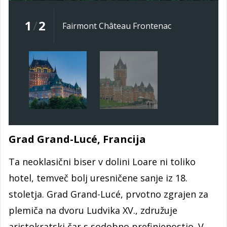
1
/
2
Fairmont Château Frontenac
Grad Grand-Lucé, Francija
Ta neoklasični biser v dolini Loare ni toliko
hotel, temveč bolj uresničene sanje iz 18.
stoletja. Grad Grand-Lucé, prvotno zgrajen za
plemiča na dvoru Ludvika XV., združuje
aristokratski čar s sodobno prefinjenostjo. V