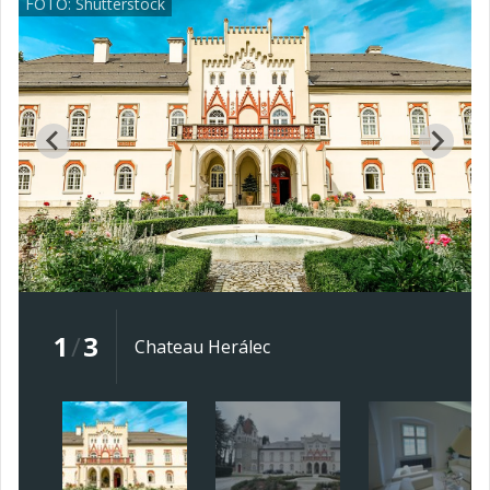
FOTO: Shutterstock
1
/
3
Chateau Herálec