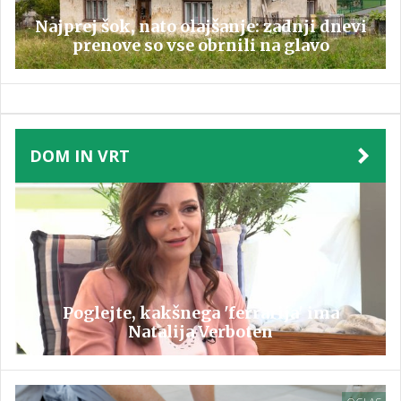
Najprej šok, nato olajšanje: zadnji dnevi
prenove so vse obrnili na glavo
DOM IN VRT
Poglejte, kakšnega 'ferrarija' ima
Natalija Verboten