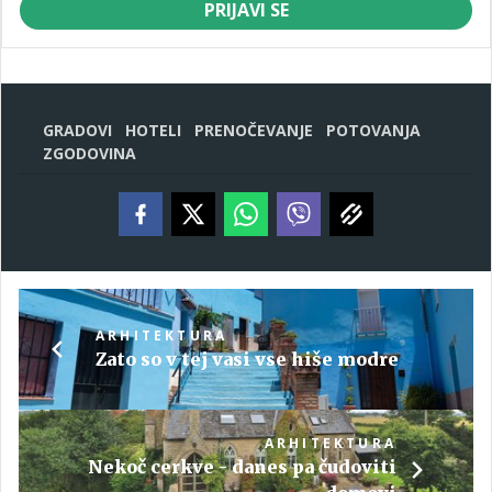
PRIJAVI SE
GRADOVI
HOTELI
PRENOČEVANJE
POTOVANJA
ZGODOVINA
ARHITEKTURA
Zato so v tej vasi vse hiše modre
ARHITEKTURA
Nekoč cerkve - danes pa čudoviti