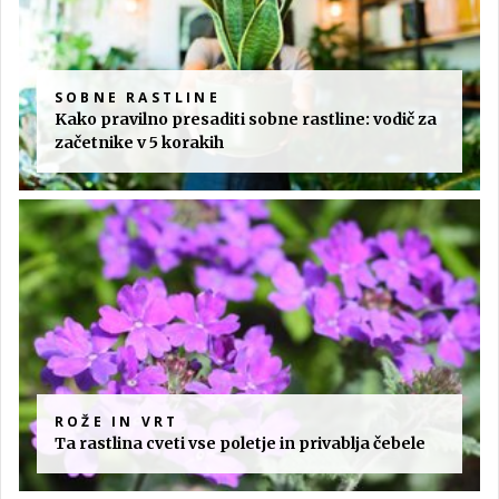
SOBNE RASTLINE
Kako pravilno presaditi sobne rastline: vodič za
začetnike v 5 korakih
ROŽE IN VRT
Ta rastlina cveti vse poletje in privablja čebele