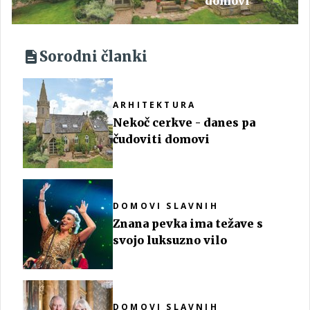
domovi
Sorodni članki
ARHITEKTURA
Nekoč cerkve - danes pa
čudoviti domovi
DOMOVI SLAVNIH
Znana pevka ima težave s
svojo luksuzno vilo
DOMOVI SLAVNIH