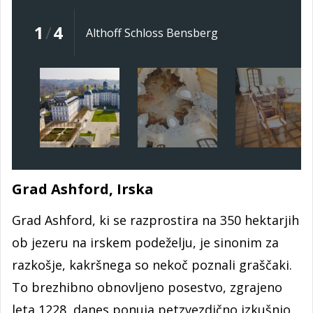
1
/
4
Althoff Schloss Bensberg
Grad Ashford, Irska
Grad Ashford, ki se razprostira na 350 hektarjih
ob jezeru na irskem podeželju, je sinonim za
razkošje, kakršnega so nekoč poznali graščaki.
To brezhibno obnovljeno posestvo, zgrajeno
leta 1228, danes ponuja petzvezdično izkušnjo,