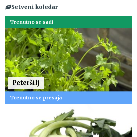
Setveni koledar
Trenutno se sadi
Peteršilj
Trenutno se presaja