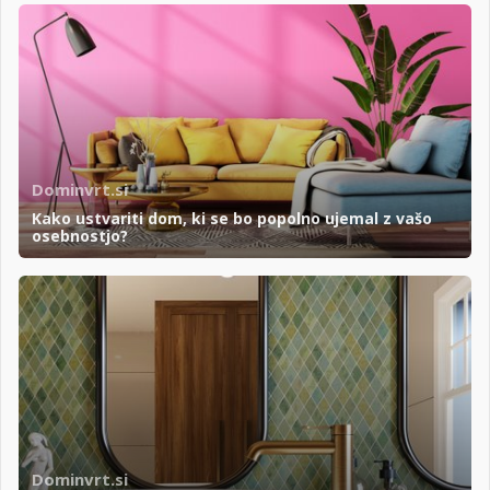
Dominvrt.si
Kako ustvariti dom, ki se bo popolno ujemal z vašo
osebnostjo?
Dominvrt.si