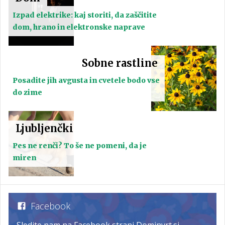
Izpad elektrike: kaj storiti, da zaščitite
dom, hrano in elektronske naprave
Sobne rastline
Posadite jih avgusta in cvetele bodo vse
do zime
Ljubljenčki
Pes ne renči? To še ne pomeni, da je
miren
Facebook
Sledite nam na Facebook strani Dominvrt.si