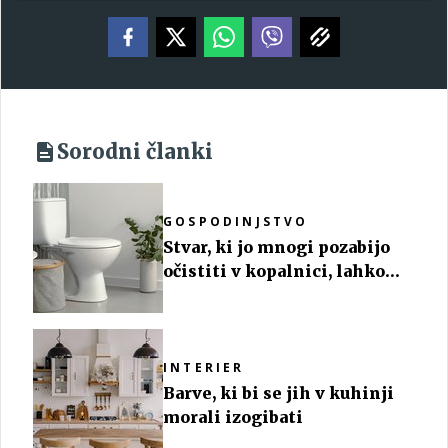
Sorodni članki
GOSPODINJSTVO
Stvar, ki jo mnogi pozabijo
očistiti v kopalnici, lahko
povzroči zdravstvene težave
INTERIER
Barve, ki bi se jih v kuhinji
morali izogibati