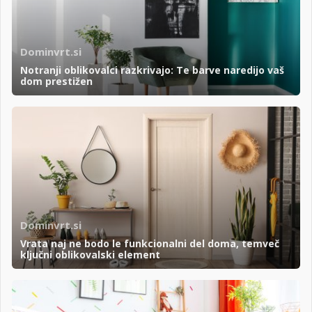
Dominvrt.si
Notranji oblikovalci razkrivajo: Te barve naredijo vaš
dom prestižen
Dominvrt.si
Vrata naj ne bodo le funkcionalni del doma, temveč
ključni oblikovalski element