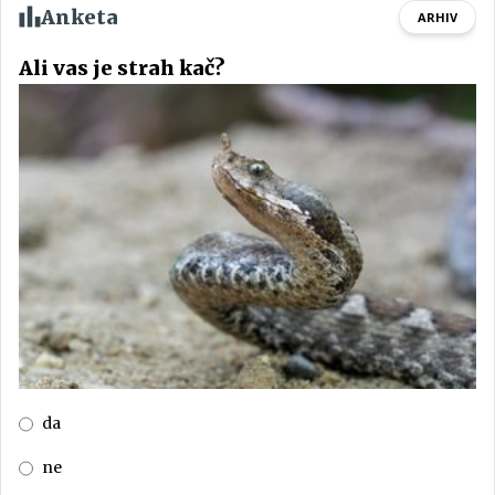
Anketa
ARHIV
Ali vas je strah kač?
da
ne