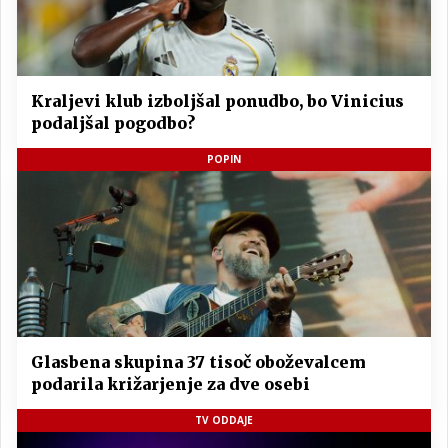
Kraljevi klub izboljšal ponudbo, bo Vinicius
podaljšal pogodbo?
POPIN
Glasbena skupina 37 tisoč oboževalcem
podarila križarjenje za dve osebi
TV ODDAJE