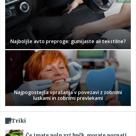
Najboljše avto preproge: gumijaste ali tekstilne?
Najpogostejša vprašanja v povezavi z zobnimi
luskami in zobnimi prevlekami
Triki
Če imate poln vrt bučk, morate poznati