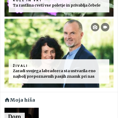
ROŽE IN VRT
Ta rastlina cveti vse poletje in privablja čebele
ŽIVALI
Zaradi svojega labradorca sta ustvarila eno
najbolj prepoznavnih pasjih znamk pri nas
Moja hiša
Dom