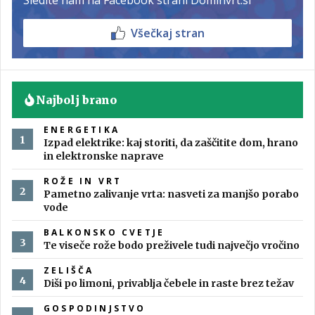
Všečkaj stran
Najbolj brano
ENERGETIKA
Izpad elektrike: kaj storiti, da zaščitite dom, hrano
in elektronske naprave
ROŽE IN VRT
Pametno zalivanje vrta: nasveti za manjšo porabo
vode
BALKONSKO CVETJE
Te viseče rože bodo preživele tudi največjo vročino
ZELIŠČA
Diši po limoni, privablja čebele in raste brez težav
GOSPODINJSTVO