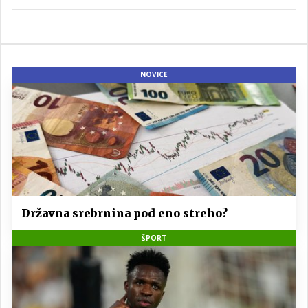
NOVICE
Državna srebrnina pod eno streho?
ŠPORT