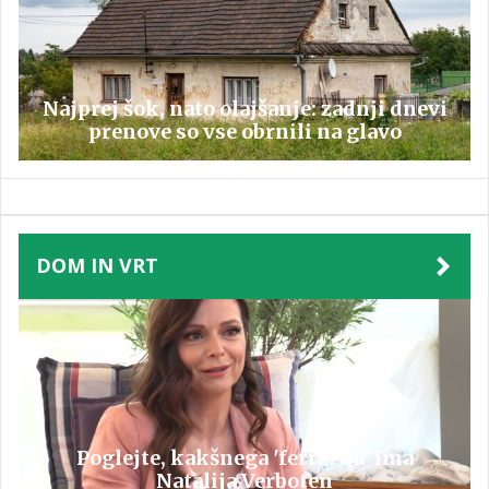
Najprej šok, nato olajšanje: zadnji dnevi
prenove so vse obrnili na glavo
DOM IN VRT
Poglejte, kakšnega 'ferrarija' ima
Natalija Verboten