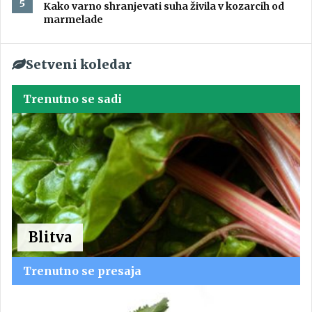
Kako varno shranjevati suha živila v kozarcih od
marmelade
Setveni koledar
Trenutno se sadi
Blitva
Trenutno se presaja