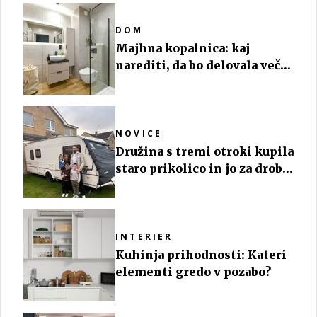
DOM
Majhna kopalnica: kaj
narediti, da bo delovala večja
in urejena
NOVICE
Družina s tremi otroki kupila
staro prikolico in jo za drobiž
spremenila v luksuz na
kolesih
INTERIER
Kuhinja prihodnosti: Kateri
elementi gredo v pozabo?