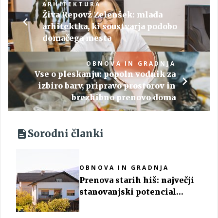
ARHITEKTURA
Živa Repovž Zelenšek: mlada
arhitektka, ki soustvarja podobo
domačega mesta
OBNOVA IN GRADNJA
Vse o pleskanju: popoln vodnik za
izbiro barv, pripravo prostorov in
brezhibno prenovo doma
Sorodni članki
OBNOVA IN GRADNJA
Prenova starih hiš: največji
stanovanjski potencial
Slovenije