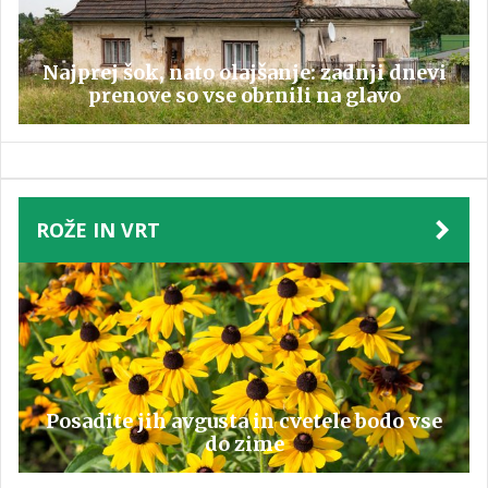
Najprej šok, nato olajšanje: zadnji dnevi
prenove so vse obrnili na glavo
ROŽE IN VRT
Posadite jih avgusta in cvetele bodo vse
do zime