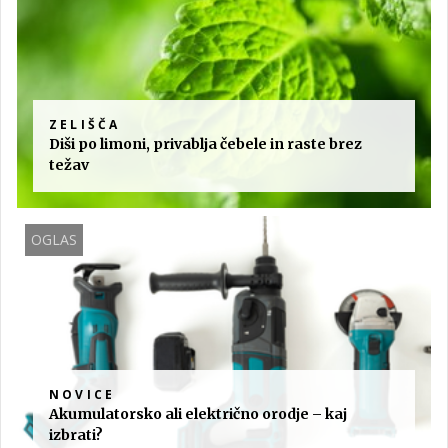
ZELIŠČA
Diši po limoni, privablja čebele in raste brez
težav
OGLAS
NOVICE
Akumulatorsko ali električno orodje – kaj
izbrati?