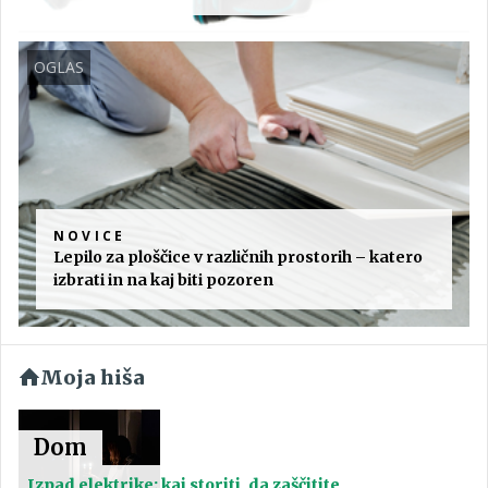
OGLAS
NOVICE
Lepilo za ploščice v različnih prostorih – katero
izbrati in na kaj biti pozoren
Moja hiša
Dom
Izpad elektrike: kaj storiti, da zaščitite