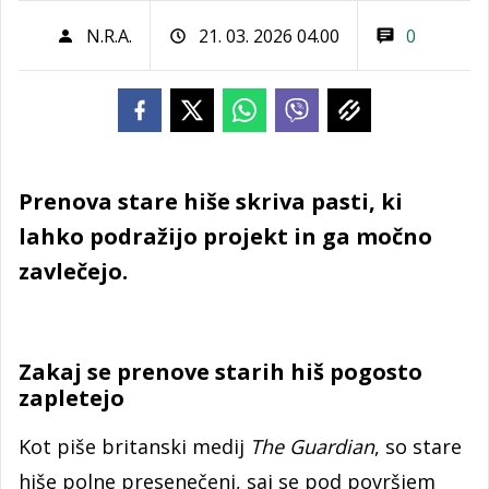
N.R.A.
21. 03. 2026 04.00
0
Prenova stare hiše skriva pasti, ki
lahko podražijo projekt in ga močno
zavlečejo.
Zakaj se prenove starih hiš pogosto
zapletejo
Kot piše britanski medij
The Guardian
, so stare
hiše polne presenečenj, saj se pod površjem