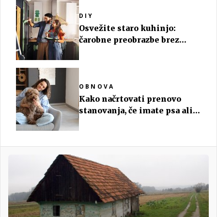
DIY
Osvežite staro kuhinjo:
čarobne preobrazbe brez
stroškov
OBNOVA
Kako načrtovati prenovo
stanovanja, če imate psa ali
mačko