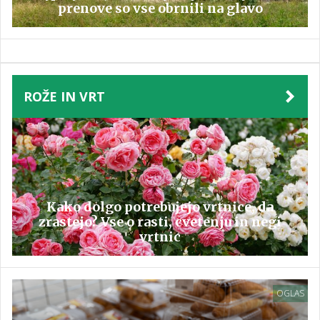
prenove so vse obrnili na glavo
ROŽE IN VRT
Kako dolgo potrebujejo vrtnice, da
zrastejo? Vse o rasti, cvetenju in negi
vrtnic
OGLAS