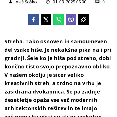
Aleš Šoško
01. 03. 2025 05.00
0
Streha. Tako osnoven in samoumeven
del vsake hiše. Je nekakšna pika na i pri
gradnji. Šele ko je hiša pod streho, dobi
končno tisto svojo prepoznavno obliko.
V našem okolju je sicer veliko
kreativnih streh, a trdno na vrhu je
zasidrana dvokapnica. Se pa zadnje
desetletje opaža vse več modernih
arhitektonskih rešitev in te imajo
večinoma kvadraten ali pravokoten