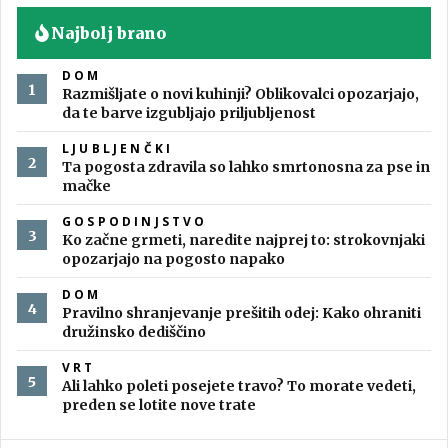
Najbolj brano
DOM
Razmišljate o novi kuhinji? Oblikovalci opozarjajo,
da te barve izgubljajo priljubljenost
LJUBLJENČKI
Ta pogosta zdravila so lahko smrtonosna za pse in
mačke
GOSPODINJSTVO
Ko začne grmeti, naredite najprej to: strokovnjaki
opozarjajo na pogosto napako
DOM
Pravilno shranjevanje prešitih odej: Kako ohraniti
družinsko dediščino
VRT
Ali lahko poleti posejete travo? To morate vedeti,
preden se lotite nove trate