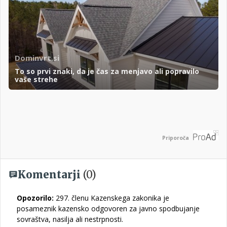
Dominvrt.si
To so prvi znaki, da je čas za menjavo ali popravilo
vaše strehe
Priporoča
Komentarji
(0)
Opozorilo:
297. členu Kazenskega zakonika je
posameznik kazensko odgovoren za javno spodbujanje
sovraštva, nasilja ali nestrpnosti.