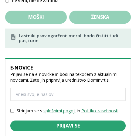
ne vem, me ne zanima
MOŠKI
ŽENSKA
Lastniki psov ogorčeni: morali bodo čistiti tudi
pasji urin
E-NOVICE
Prijavi se na e-novičke in bodi na tekočem z aktualnimi
novicami. Zate jih pripravlja uredništvo Dominvrt.si.
Strinjam se s
splošnimi pogoji
in
Politiko zasebnosti
.
PRIJAVI SE