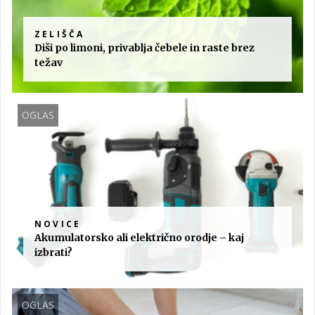
ZELIŠČA
Diši po limoni, privablja čebele in raste brez
težav
OGLAS
NOVICE
Akumulatorsko ali električno orodje – kaj
izbrati?
OGLAS