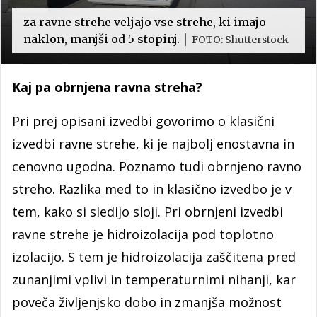
za ravne strehe veljajo vse strehe, ki imajo
naklon, manjši od 5 stopinj.
FOTO: Shutterstock
Kaj pa obrnjena ravna streha?
Pri prej opisani izvedbi govorimo o klasični
izvedbi ravne strehe, ki je najbolj enostavna in
cenovno ugodna. Poznamo tudi obrnjeno ravno
streho. Razlika med to in klasično izvedbo je v
tem, kako si sledijo sloji. Pri obrnjeni izvedbi
ravne strehe je hidroizolacija pod toplotno
izolacijo. S tem je hidroizolacija zaščitena pred
zunanjimi vplivi in temperaturnimi nihanji, kar
poveča življenjsko dobo in zmanjša možnost