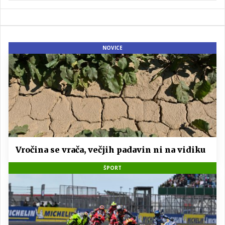
NOVICE
Vročina se vrača, večjih padavin ni na vidiku
ŠPORT