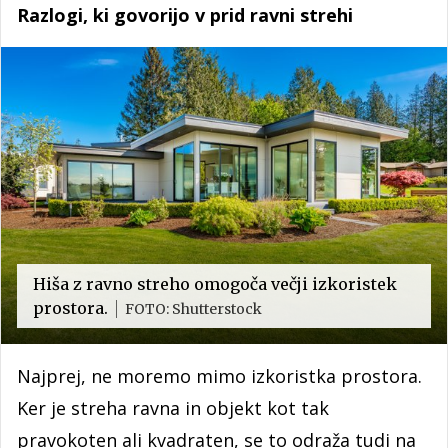
Razlogi, ki govorijo v prid ravni strehi
Hiša z ravno streho omogoča večji izkoristek
prostora.
FOTO: Shutterstock
Najprej, ne moremo mimo izkoristka prostora.
Ker je streha ravna in objekt kot tak
pravokoten ali kvadraten, se to odraža tudi na