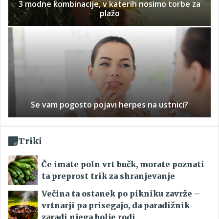
3 modne kombinacije, v katerih nosimo torbe za
plažo
Se vam pogosto pojavi herpes na ustnici?
Triki
Če imate poln vrt bučk, morate poznati
ta preprost trik za shranjevanje
Večina ta ostanek po pikniku zavrže –
vrtnarji pa prisegajo, da paradižnik
zaradi njega bolje rodi