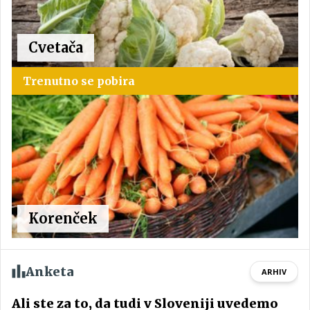
Cvetača
Trenutno se pobira
Korenček
Anketa
ARHIV
Ali ste za to, da tudi v Sloveniji uvedemo