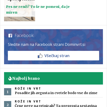
Pes ne renči? To še ne pomeni, da je
miren
Facebook
Sledite nam na Facebook strani Dominvrt.si
Všečkaj stran
Najbolj brano
ROŽE IN VRT
Posadite jih avgusta in cvetele bodo vse do zime
ROŽE IN VRT
Črne pege na vrtnicah? Ta preprosta sestavina