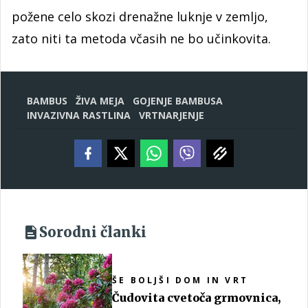
požene celo skozi drenažne luknje v zemljo,
zato niti ta metoda včasih ne bo učinkovita.
BAMBUS
ŽIVA MEJA
GOJENJE BAMBUSA
INVAZIVNA RASTLINA
VRTNARJENJE
Sorodni članki
ŠE BOLJŠI DOM IN VRT
Čudovita cvetoča grmovnica,