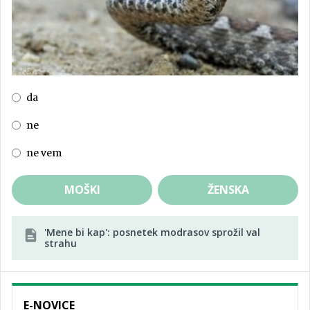
da
ne
ne vem
MOŠKI
ŽENSKA
'Mene bi kap': posnetek modrasov sprožil val
strahu
E-NOVICE