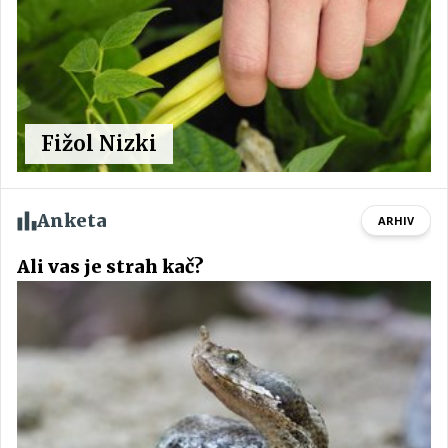
Fižol Nizki
Anketa
ARHIV
Ali vas je strah kač?