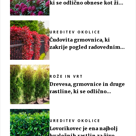
ki se odlično obnese kot živa
meja
UREDITEV OKOLICE
Čudovita grmovnica, ki
zakrije pogled radovednim
sosedom
ROŽE IN VRT
Drevesa, grmovnice in druge
rastline, ki se odlično
obnesejo kot živa meja
UREDITEV OKOLICE
Lovorikovec je ena najbolj
hvaležnih rastlin za živo