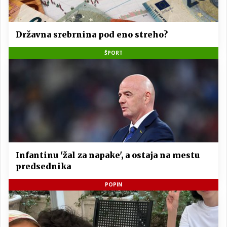
Državna srebrnina pod eno streho?
ŠPORT
Infantinu 'žal za napake', a ostaja na mestu
predsednika
POPIN