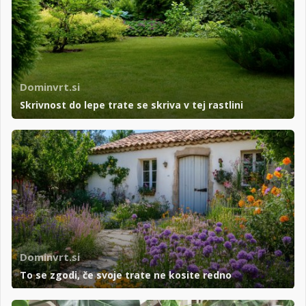
Dominvrt.si
Skrivnost do lepe trate se skriva v tej rastlini
Dominvrt.si
To se zgodi, če svoje trate ne kosite redno