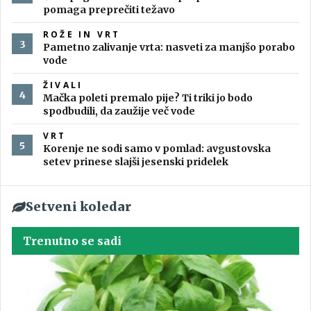
pomaga preprečiti težavo
ROŽE IN VRT
Pametno zalivanje vrta: nasveti za manjšo porabo
vode
ŽIVALI
Mačka poleti premalo pije? Ti triki jo bodo
spodbudili, da zaužije več vode
VRT
Korenje ne sodi samo v pomlad: avgustovska
setev prinese slajši jesenski pridelek
Setveni koledar
Trenutno se sadi