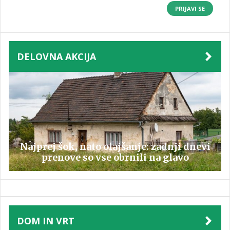
PRIJAVI SE
DELOVNA AKCIJA
Najprej šok, nato olajšanje: zadnji dnevi
prenove so vse obrnili na glavo
DOM IN VRT