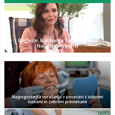
Poglejte, kakšnega 'ferrarija' ima
Natalija Verboten
Najpogostejša vprašanja v povezavi z zobnimi
luskami in zobnimi prevlekami
OGLAS