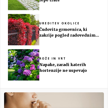
UREDITEV OKOLICE
Čudovita grmovnica, ki
zakrije pogled radovednim
sosedom
ROŽE IN VRT
Napake, zaradi katerih
hortenzije ne uspevajo