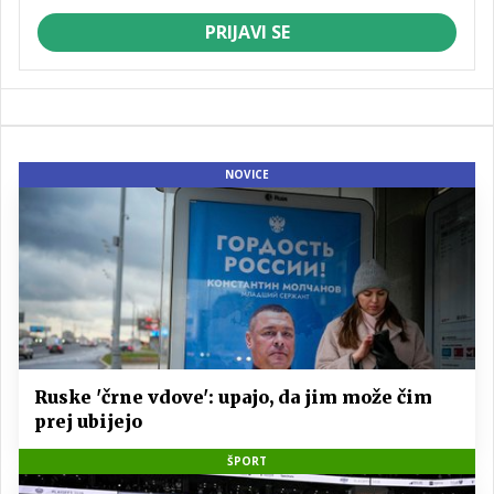
PRIJAVI SE
NOVICE
Ruske 'črne vdove': upajo, da jim može čim
prej ubijejo
ŠPORT