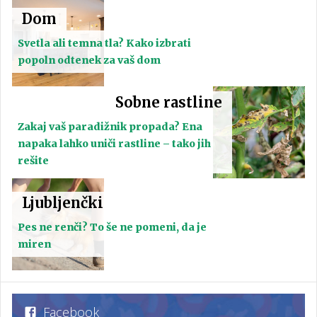
Dom
Svetla ali temna tla? Kako izbrati
popoln odtenek za vaš dom
Sobne rastline
Zakaj vaš paradižnik propada? Ena
napaka lahko uniči rastline – tako jih
rešite
Ljubljenčki
Pes ne renči? To še ne pomeni, da je
miren
Facebook