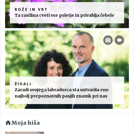
ROŽE IN VRT
Ta rastlina cveti vse poletje in privablja čebele
ŽIVALI
Zaradi svojega labradorca sta ustvarila eno
najbolj prepoznavnih pasjih znamk pri nas
Moja hiša