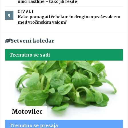
uniči rastline – tako jih rešite
ŽIVALI
Kako pomagati čebelam in drugim opraševalcem
med vročinskim valom?
Setveni koledar
Trenutno se sadi
Motovilec
Trenutno se presaja