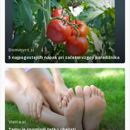
Dominvrt.si
5 najpogostejših napak pri začetni vzgoji paradižnika
Vizita.si
Temu je spomladi težko ubežati