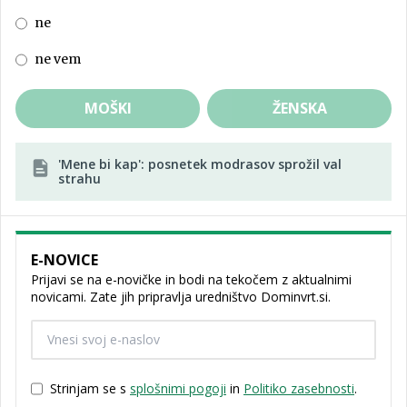
ne
ne vem
MOŠKI
ŽENSKA
'Mene bi kap': posnetek modrasov sprožil val
strahu
E-NOVICE
Prijavi se na e-novičke in bodi na tekočem z aktualnimi
novicami. Zate jih pripravlja uredništvo Dominvrt.si.
Strinjam se s
splošnimi pogoji
in
Politiko zasebnosti
.