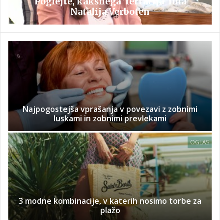
Poglejte, kakšnega 'ferrarija' ima
Natalija Verboten
Najpogostejša vprašanja v povezavi z zobnimi
luskami in zobnimi prevlekami
OGLAS
3 modne kombinacije, v katerih nosimo torbe za
plažo