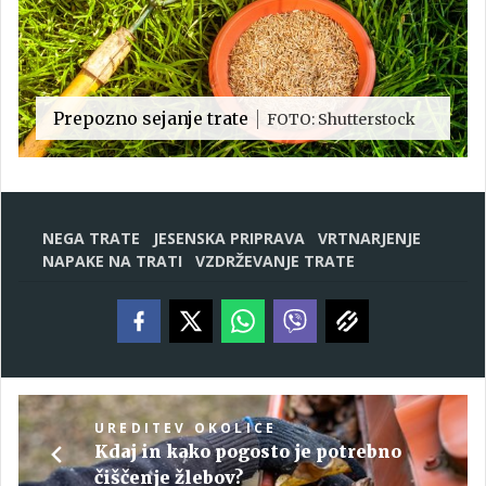
Prepozno sejanje trate
FOTO: Shutterstock
NEGA TRATE
JESENSKA PRIPRAVA
VRTNARJENJE
NAPAKE NA TRATI
VZDRŽEVANJE TRATE
UREDITEV OKOLICE
Kdaj in kako pogosto je potrebno
čiščenje žlebov?