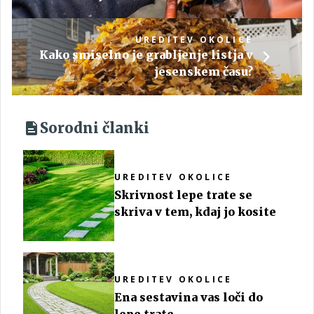
UREDITEV OKOLICE
Kako smiselno je grabljenje listja v
jesenskem času?
Sorodni članki
UREDITEV OKOLICE
Skrivnost lepe trate se
skriva v tem, kdaj jo kosite
UREDITEV OKOLICE
Ena sestavina vas loči do
lepe trate