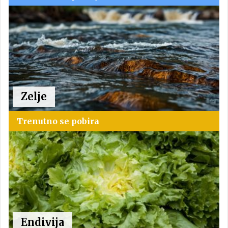
Zelje
Trenutno se pobira
Endivija