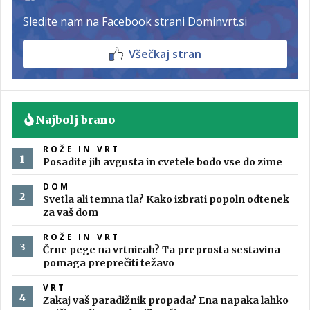
Sledite nam na Facebook strani Dominvrt.si
Všečkaj stran
Najbolj brano
ROŽE IN VRT
Posadite jih avgusta in cvetele bodo vse do zime
DOM
Svetla ali temna tla? Kako izbrati popoln odtenek
za vaš dom
ROŽE IN VRT
Črne pege na vrtnicah? Ta preprosta sestavina
pomaga preprečiti težavo
VRT
Zakaj vaš paradižnik propada? Ena napaka lahko