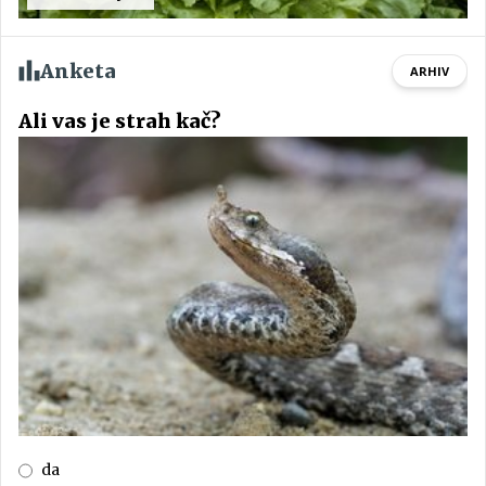
Anketa
ARHIV
Ali vas je strah kač?
da