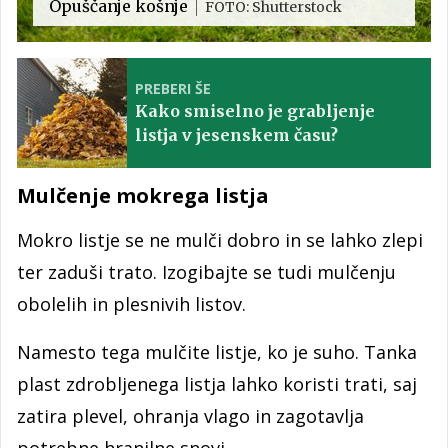
Opuščanje košnje
FOTO: Shutterstock
PREBERI ŠE
Kako smiselno je grabljenje
listja v jesenskem času?
Mulčenje mokrega listja
Mokro listje se ne mulči dobro in se lahko zlepi
ter zaduši trato. Izogibajte se tudi mulčenju
obolelih in plesnivih listov.
Namesto tega mulčite listje, ko je suho. Tanka
plast zdrobljenega listja lahko koristi trati, saj
zatira plevel, ohranja vlago in zagotavlja
potrebne hranilne snovi.