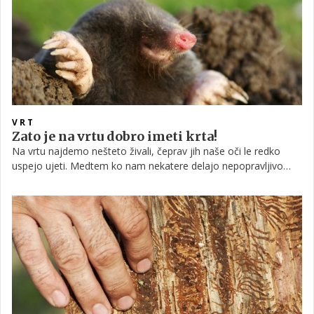
VRT
Zato je na vrtu dobro imeti krta!
Na vrtu najdemo nešteto živali, čeprav jih naše oči le redko
uspejo ujeti. Medtem ko nam nekatere delajo nepopravljivo
škodo in se jih moramo še v pravem času znebiti, nam druge
živali prinašajo velike koristi.