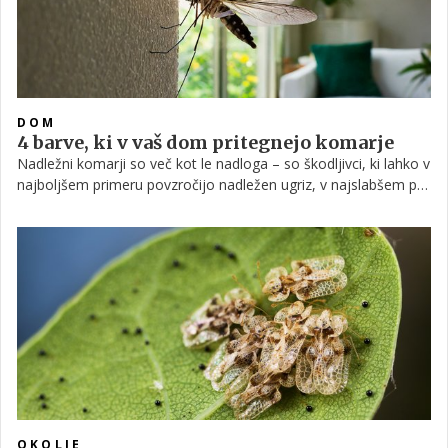
DOM
4 barve, ki v vaš dom pritegnejo komarje
Nadležni komarji so več kot le nadloga – so škodljivci, ki lahko v
najboljšem primeru povzročijo nadležen ugriz, v najslabšem pa
celo prenašajo bolezni. Zato je razumljivo, da jih v toplejšem
delu leta ne želimo v bližini svojega doma. Strokovnjaki pravijo,
da obstajajo določene barve, ki jih privlačijo – preberite, katere.
OKOLJE