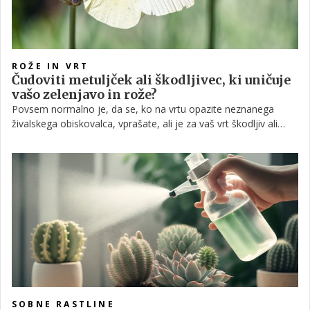
ROŽE IN VRT
Čudoviti metuljček ali škodljivec, ki uničuje
vašo zelenjavo in rože?
Povsem normalno je, da se, ko na vrtu opazite neznanega
živalskega obiskovalca, vprašate, ali je za vaš vrt škodljiv ali
koristen. Metulji so eni teh, ki s svojim na videz nedolžnim
letanjem od cveta do cveta lahko naredijo tudi škodo, čeprav
marsikdo na to ne bi niti pomislil. To sicer ne velja za vse
metulje, prav tako pa je večja verjetnost, da bodo vaše vrtnine
ogrozile prej gosenice kot odrasle živali.
SOBNE RASTLINE