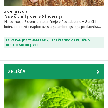
ZANIMIVOSTI
Nov škodljivec v Sloveniji
Na območju Slovenije, natančneje v Podsabotinu v Goriških
brdih, so potrdili najdbo azijskega ambrozijskega podlubnika,
novega škodljivca iz družine podlubnikov, ki z izvrtavanjem
rovnih sistemov pod lubjem in v lesu ter vnosom simbiotske
PRIKAZAN JE SEZNAM ZADNJIH 31 ČLANKOV S KLJUČNO
glive povzroča poškodbe na drevesih. Rastlina lahko zaradi
BESEDO
ŠKODLJIVEC
.
tovrstne izčrpanosti propade.
ZELIŠČA