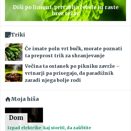
Diši po limoni, privablja čebele in raste
brez težav
Triki
Če imate poln vrt bučk, morate poznati
ta preprost trik za shranjevanje
Večina ta ostanek po pikniku zavrže –
vrtnarji pa prisegajo, da paradižnik
zaradi njega bolje rodi
Moja hiša
Dom
Izpad elektrike: kaj storiti, da zaščitite