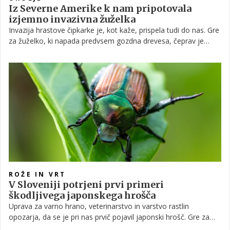
Iz Severne Amerike k nam pripotovala
izjemno invazivna žuželka
Invazija hrastove čipkarke je, kot kaže, prispela tudi do nas. Gre
za žuželko, ki napada predvsem gozdna drevesa, čeprav je
najbolj zanimivo to, da jih je letos največ opaziti prav v
Ljubljani. Poglejmo, kakšna žuželka je hrastova čipkarka in ali bi
nas moralo njeno pojavljanje zares skrbeti.
ROŽE IN VRT
V Sloveniji potrjeni prvi primeri
škodljivega japonskega hrošča
Uprava za varno hrano, veterinarstvo in varstvo rastlin
opozarja, da se je pri nas prvič pojavil japonski hrošč. Gre za
izjemno nevarnega škodljivca, ki se hitro širi in uničuje vse pred