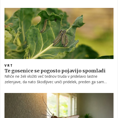
predstavlja resno grožnjo za številne rastline v Sloveniji,
strokovnjaki pozivajo, da - če ga slučajno opazite - čimprej
javite pristojnim službam.
VRT
Te gosenice se pogosto pojavijo spomladi
Nihče ne želi vložiti več tednov truda v pridelavo lastne
zelenjave, da nato škodljivec uniči pridelek, preden ga sam
sploh poskusi. Poskrbite, da bodo vaše zelje in druge kapusnice
zrasle, tako da preprečite napade kapusovega belina.