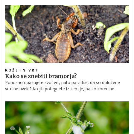
sabo.
ROŽE IN VRT
Kako se znebiti bramorja?
Ponosno opazujete svoj vrt, nato pa vidite, da so določene
vrtnine uvele? Ko jih potegnete iz zemlje, pa so korenine
obglodane? Na delu je bil najbrž bramor.