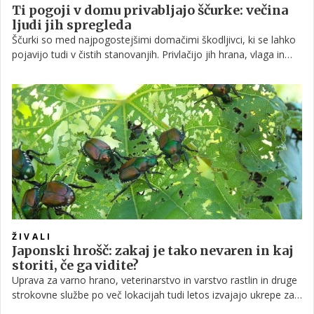
Ti pogoji v domu privabljajo ščurke: večina
ljudi jih spregleda
Ščurki so med najpogostejšimi domačimi škodljivci, ki se lahko
pojavijo tudi v čistih stanovanjih. Privlačijo jih hrana, vlaga in
toplota, njihova prisotnost pa pogosto kaže na pogoje, ki jim
omogočajo hitro razmnoževanje in skrivanje v domu.
ŽIVALI
Japonski hrošč: zakaj je tako nevaren in kaj
storiti, če ga vidite?
Uprava za varno hrano, veterinarstvo in varstvo rastlin in druge
strokovne službe po več lokacijah tudi letos izvajajo ukrepe za
preprečevanje širjenja japonskega hrošča. Na morebitno