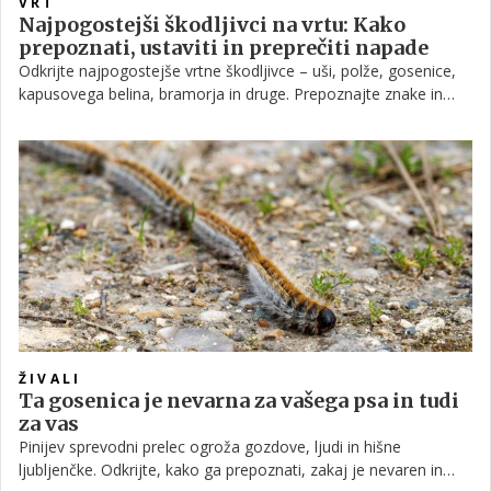
VRT
Najpogostejši škodljivci na vrtu: Kako
prepoznati, ustaviti in preprečiti napade
Odkrijte najpogostejše vrtne škodljivce – uši, polže, gosenice,
kapusovega belina, bramorja in druge. Prepoznajte znake in
ukrepajte pravočasno za zdrav vrt.
ŽIVALI
Ta gosenica je nevarna za vašega psa in tudi
za vas
Pinijev sprevodni prelec ogroža gozdove, ljudi in hišne
ljubljenčke. Odkrijte, kako ga prepoznati, zakaj je nevaren in