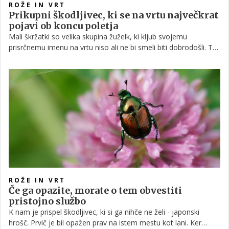
ROŽE IN VRT
Prikupni škodljivec, ki se na vrtu največkrat
pojavi ob koncu poletja
Mali škržatki so velika skupina žuželk, ki kljub svojemu
prisrčnemu imenu na vrtu niso ali ne bi smeli biti dobrodošli. Te
žuželke se namreč prehranjujejo z veliko različnimi vrtnimi
rastlinami ter nanje celo prenašajo bolezni. Dobra novica je, da
je te škodljivce razmeroma enostavno nadzorovati, če le dovolj
hitro ukrepate.
ROŽE IN VRT
Če ga opazite, morate o tem obvestiti
pristojno službo
K nam je prispel škodljivec, ki si ga nihče ne želi - japonski
hrošč. Prvič je bil opažen prav na istem mestu kot lani. Ker