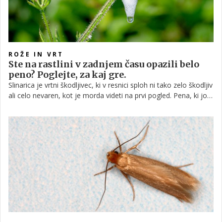
ROŽE IN VRT
Ste na rastlini v zadnjem času opazili belo
peno? Poglejte, za kaj gre.
Slinarica je vrtni škodljivec, ki v resnici sploh ni tako zelo škodljiv
ali celo nevaren, kot je morda videti na prvi pogled. Pena, ki jo
ustvari okoli sebe, ne škoduje rastlini, ampak je v večini
primerov tam le zato, da se ličinka vanjo lahko skrije.