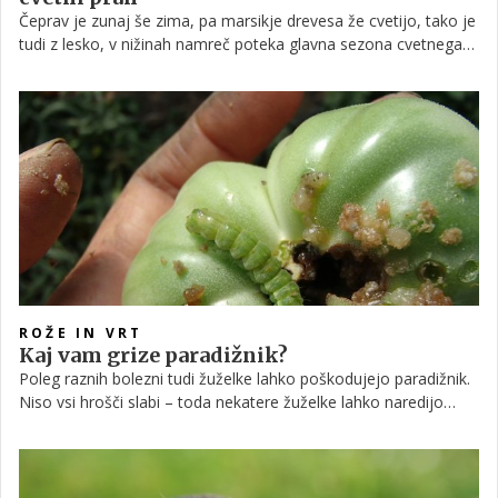
Čeprav je zunaj še zima, pa marsikje drevesa že cvetijo, tako je
tudi z lesko, v nižinah namreč poteka glavna sezona cvetnega
prahu leske, zato imajo lahko ljudje z alergijo a svetni prah že
težave.
ROŽE IN VRT
Kaj vam grize paradižnik?
Poleg raznih bolezni tudi žuželke lahko poškodujejo paradižnik.
Niso vsi hrošči slabi – toda nekatere žuželke lahko naredijo
veliko škode.