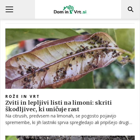
ŠKODLJIVEC
ROŽE IN VRT
Zviti in lepljivi listi na limoni: skriti
škodljivec, ki uničuje rast
Na citrusih, predvsem na limonah, se pogosto pojavijo
spremembe, ki jih lastniki sprva spregledajo ali pripišejo drugim
vzrokom. Med najpogostejšimi znaki so zvijanje in rumenenje
listov, lepljiva površina na rastlini ter oslabljena rast mladih