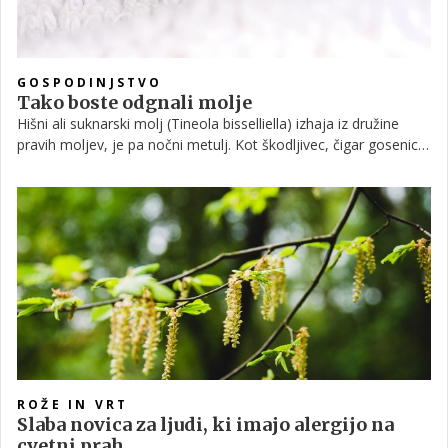
GOSPODINJSTVO
Tako boste odgnali molje
Hišni ali suknarski molj (Tineola bisselliella) izhaja iz družine
pravih moljev, je pa nočni metulj. Kot škodljivec, čigar gosenice
se prehranjujejo z vlakni oblačil, preprog in tudi z živili, naredijo
ogromno škodo. Problematične so predvsem gosenice. Vsi, ki
smo že kdaj opazili na svojih oblačilih ali pa v živilih drobne
luknjice, vemo, kako zelo težko jih je, ko se enkrat naselijo,
odstraniti. S čim se jih lahko znebimo in kaj lahko storimo, da
jih v prvi vrsti sploh ne privabimo v naš dom?
ROŽE IN VRT
Slaba novica za ljudi, ki imajo alergijo na
cvetni prah