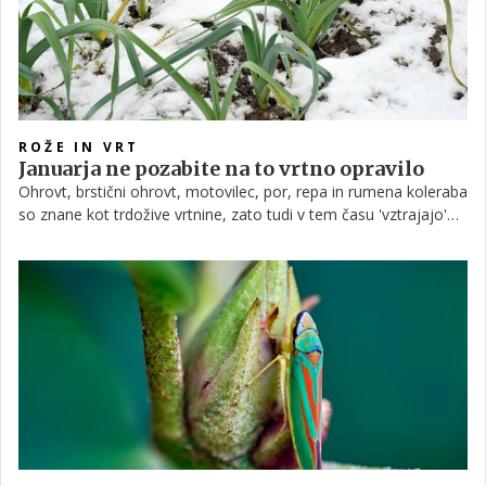
ROŽE IN VRT
Januarja ne pozabite na to vrtno opravilo
Ohrovt, brstični ohrovt, motovilec, por, repa in rumena koleraba
so znane kot trdožive vrtnine, zato tudi v tem času 'vztrajajo'
na zelenjavnem vrtu, sicer pa ta pozimi počiva. A to ne pomeni,
da ljubiteljski vrtičkarji v teh dneh nimajo kaj početi ...