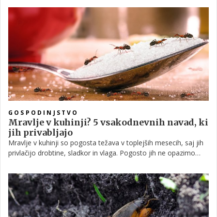
prisotnost škodljivca naj bodo pozorni tudi občani, v primeru
suma pa naj jih o lokaciji takoj obvestijo, prosijo na upravi.
GOSPODINJSTVO
Mravlje v kuhinji? 5 vsakodnevnih navad, ki
jih privabljajo
Mravlje v kuhinji so pogosta težava v toplejših mesecih, saj jih
privlačijo drobtine, sladkor in vlaga. Pogosto jih ne opazimo
takoj, dokler se ne pojavijo v večjem številu. Ključno je
razumeti, katere vsakodnevne navade jih privabljajo v dom in
kako jih hitro ter učinkovito preprečiti.