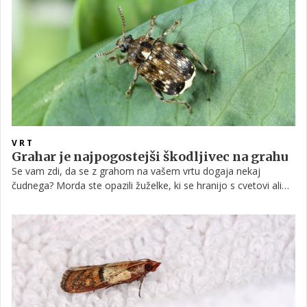
perunik, ki je del družine Iridaceae. Odkrijte lepoto gojenja
cvetov perunike s tem izčrpnim vodnikom o sajenju in negi. Od
priprave tal do obrezovanja in drugih uporabnih trikov za vzgojo
lepih cvetov perunike.
VRT
Grahar je najpogostejši škodljivec na grahu
Se vam zdi, da se z grahom na vašem vrtu dogaja nekaj
čudnega? Morda ste opazili žuželke, ki se hranijo s cvetovi ali
drobnimi jajčeci na grahovih strokih. Če je tako, je krivec
najverjetneje tako imenovani hrošč grahar. Grahar predstavlja
veliko grožnjo za pridelavo graha. Kdo sploh je ter kakšno
škodo povzroča? Ne veste, kako se ga znebiti? Nadaljujte z
branjem, če želite izvedeti.