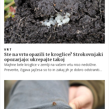
poganjkov. Takšni simptomi običajno kažejo, da je rastlina pod
stresom ali napadena s škodljivci, zato je pravočasno ukrepanje
ključno za njeno okrevanje.
VRT
Ste na vrtu opazili te kroglice? Strokovnjaki
opozarjajo: ukrepajte takoj
Majhne bele kroglice v zemlji na vašem vrtu niso nedolžne.
Preverite, čigava jajčesa so to in zakaj jih je dobro odstraniti
čim prej.