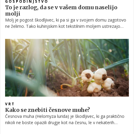
GOSPODINJSTVO
To je razlog, da se v vašem domu naselijo
molji
Molj je pogost škodljivec, ki pa si ga v svojem domu zagotovo
ne želimo. Tako kuhinjskim kot tekstilnim moljem ustrezajo
določeni pogoji in ko so ti dovolj ugodni, mesta zlepa ne bodo
zapustili. Preberite, kaj jih privlači in kakšno je zanje ugodno
okolje.
VRT
Kako se znebiti česnove muhe?
Česnova muha (Helomyza lurida) je škodljivec, ki ga praktično
nikoli ne boste opazili drugje kot na česnu, le v nekaterih
primerih na čebuli. Ker so odrasle živali sposobne preživeti