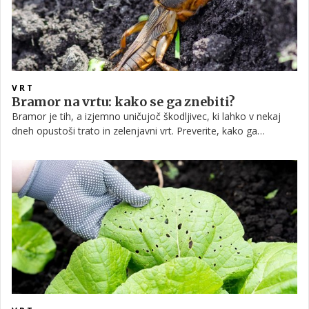
VRT
Bramor na vrtu: kako se ga znebiti?
Bramor je tih, a izjemno uničujoč škodljivec, ki lahko v nekaj
dneh opustoši trato in zelenjavni vrt. Preverite, kako ga
zanesljivo prepoznati ter učinkovito odpraviti z metodami, ki jih
priporočajo vrhunski tuji vrtnarski strokovnjaki.