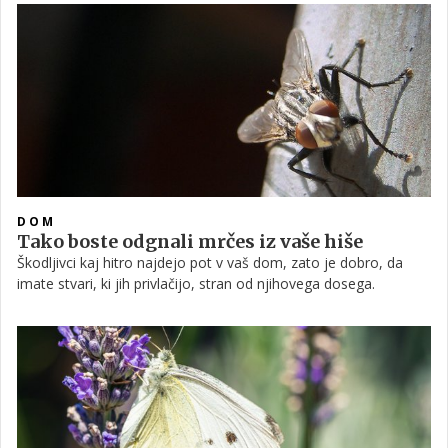
zimo, življenjski krog pa traja eno leto, največ težav povzročajo
zgodaj spomladi, ko povprečna temperatura zraka doseže 12
stopinj Celzija. Za varstvo pred tem škodljivcem lahko
uporabimo naravna sredstva in pripravke, prav tako pa
neugodne posledice napada lahko zmanjša zgodnejše sajenje v
jesenski setveni dobi in kasnejše v spomladanski.
DOM
Tako boste odgnali mrčes iz vaše hiše
Škodljivci kaj hitro najdejo pot v vaš dom, zato je dobro, da
imate stvari, ki jih privlačijo, stran od njihovega dosega.