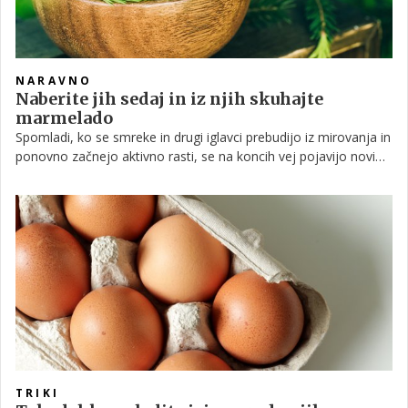
NARAVNO
Naberite jih sedaj in iz njih skuhajte
marmelado
Spomladi, ko se smreke in drugi iglavci prebudijo iz mirovanja in
ponovno začnejo aktivno rasti, se na koncih vej pojavijo novi
poganjki. Znano je, da so ti izjemno koristni za naše telo, iz njih
pa lahko pripravimo različne zdravilne pripravke. Gotovo ste že
slišali za sirup iz smrekovih vršičkov, malokdo pa ve, da je iz njih
mogoče skuhati tudi okusno marmelado.
TRIKI