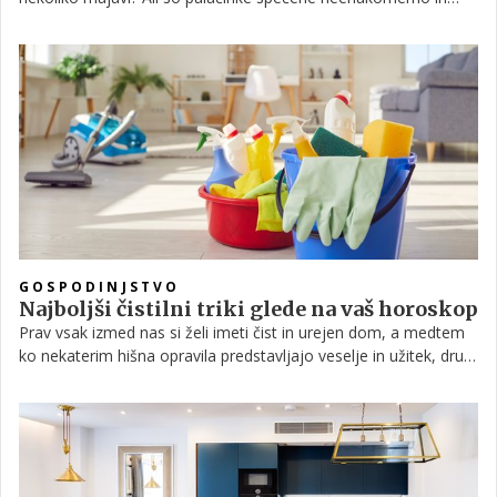
sumite, da je za to kriva vaša ponev? Če je tako, ste si to
težavo morda nakopali kar sami, in sicer z eno napako, ki ste jo
pogosto zakrivili pri pomivanju posode.
GOSPODINJSTVO
Najboljši čistilni triki glede na vaš horoskop
Prav vsak izmed nas si želi imeti čist in urejen dom, a medtem
ko nekaterim hišna opravila predstavljajo veselje in užitek, drugi
red in čistočo vzdružujejo le s težavo. Če sodite med slednje,
vam morda prav pride kakšen uporaben trik.