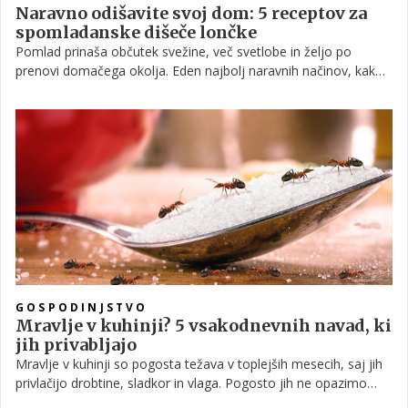
Naravno odišavite svoj dom: 5 receptov za
spomladanske dišeče lončke
Pomlad prinaša občutek svežine, več svetlobe in željo po
prenovi domačega okolja. Eden najbolj naravnih načinov, kako
ustvariti prijeten vonj v prostoru brez umetnih osvežilcev zraka,
je spomladanski dišeči lonček, ki z uporabo sadja, zelišč in
začimb nežno odišavi dom.
GOSPODINJSTVO
Mravlje v kuhinji? 5 vsakodnevnih navad, ki
jih privabljajo
Mravlje v kuhinji so pogosta težava v toplejših mesecih, saj jih
privlačijo drobtine, sladkor in vlaga. Pogosto jih ne opazimo
takoj, dokler se ne pojavijo v večjem številu. Ključno je