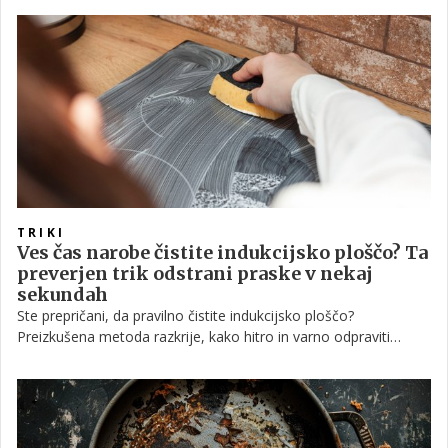
razumeti, katere vsakodnevne navade jih privabljajo v dom in
kako jih hitro ter učinkovito preprečiti.
TRIKI
Ves čas narobe čistite indukcijsko ploščo? Ta
preverjen trik odstrani praske v nekaj
sekundah
Ste prepričani, da pravilno čistite indukcijsko ploščo?
Preizkušena metoda razkrije, kako hitro in varno odpraviti
praske ter povrniti sijaj.