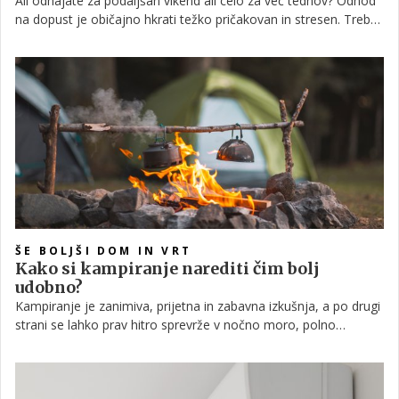
Ali odhajate za podaljšan vikend ali celo za več tednov? Odhod
na dopust je običajno hkrati težko pričakovan in stresen. Treba
se je lotiti organizacije in pripraviti prtljago, a tudi poskrbeti, da
vas dom pričaka takšen, kot ste ga zapustili.
ŠE BOLJŠI DOM IN VRT
Kako si kampiranje narediti čim bolj
udobno?
Kampiranje je zanimiva, prijetna in zabavna izkušnja, a po drugi
strani se lahko prav hitro sprevrže v nočno moro, polno
komarjev, vode v šotoru in še česa. Da se vam to ne zgodi,
upoštevajte nekaj nasvetov pri izbiri šotora – a šele po tem, ko
premislite, ali je kampiranje primerno za vas.