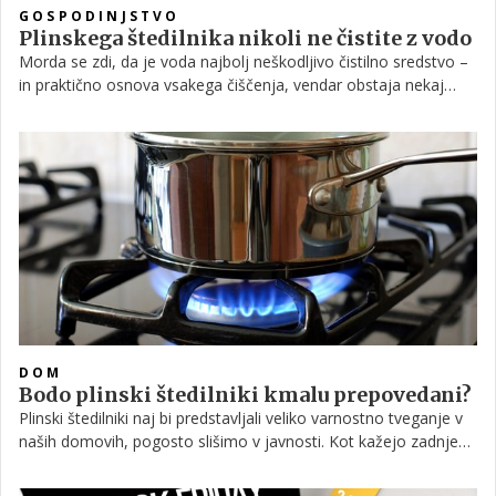
GOSPODINJSTVO
Plinskega štedilnika nikoli ne čistite z vodo
Morda se zdi, da je voda najbolj neškodljivo čistilno sredstvo –
in praktično osnova vsakega čiščenja, vendar obstaja nekaj
stvari, ki so nanjo izjemno občutljive, zato se ji v teh primerih
raje izogibajte.
DOM
Bodo plinski štedilniki kmalu prepovedani?
Plinski štedilniki naj bi predstavljali veliko varnostno tveganje v
naših domovih, pogosto slišimo v javnosti. Kot kažejo zadnje
študije, pa je, kljub temu, da imajo v domačih kuhinjah dolgo
zgodovino, v tem tudi nekaj resnice. S prihodom novejših oblik