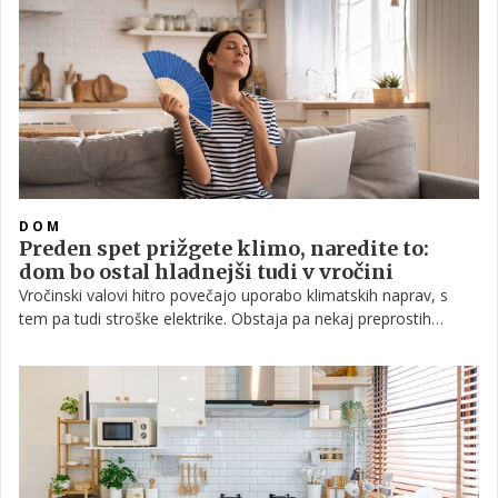
DOM
Preden spet prižgete klimo, naredite to:
dom bo ostal hladnejši tudi v vročini
Vročinski valovi hitro povečajo uporabo klimatskih naprav, s
tem pa tudi stroške elektrike. Obstaja pa nekaj preprostih
načinov, s katerimi lahko prostor ohranimo hladnejši in klimo
vključimo manj pogosto, ne da bi se odpovedali udobju.