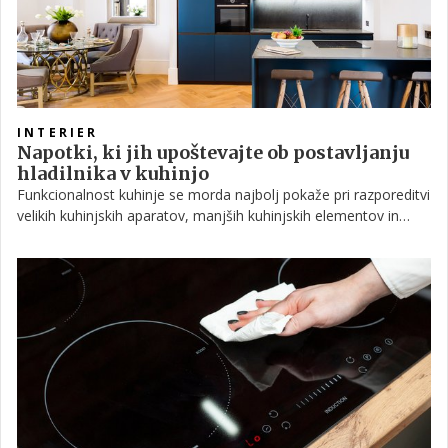
INTERIER
Napotki, ki jih upoštevajte ob postavljanju
hladilnika v kuhinjo
Funkcionalnost kuhinje se morda najbolj pokaže pri razporeditvi
velikih kuhinjskih aparatov, manjših kuhinjskih elementov in
pohištva. V večini domačih kuhinj najdemo pomivalno korito,
štedilnik in hladilnik postavljene ob steno, vendar je danes vse
bolj priljubljen tudi kuhinjski otok, umeščen v središče prostora.
Ker je kuhinja prostor, v katerem preživimo veliko časa, po
drugi strani pa želimo, da je delo v njej opravljeno čim hitreje in
čim bolj učinkovito, je bistveno, da je zasnovana čim bolj
praktično. Držimo se torej enega glavnih načel opremljanja, ki
pravi, da vedno začnemo z največjim elementom – v kuhinji je
to seveda hladilnik.