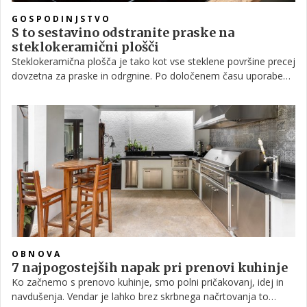
GOSPODINJSTVO
S to sestavino odstranite praske na
steklokeramični plošči
Steklokeramična plošča je tako kot vse steklene površine precej
dovzetna za praske in odrgnine. Po določenem času uporabe
se na njej, četudi smo še tako zelo previdni, zagotovo znajdejo
sledi obrabe. Na srečo pa je kuhalni plošči z doma pripravljeno
pasto mogoče ponovno povrniti sijaj in ji tako podaljšati
življenjsko dobo.
OBNOVA
7 najpogostejših napak pri prenovi kuhinje
Ko začnemo s prenovo kuhinje, smo polni pričakovanj, idej in
navdušenja. Vendar je lahko brez skrbnega načrtovanja to