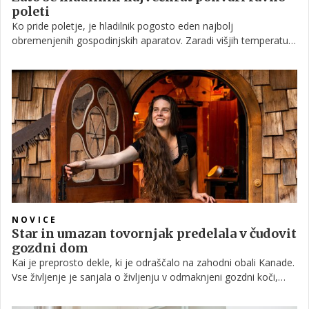
poleti
Ko pride poletje, je hladilnik pogosto eden najbolj
obremenjenih gospodinjskih aparatov. Zaradi višjih temperatur
okolice ter pogostega odpiranja in zapiranja vrat hladilnika je
povsem normalno, da se ta sooča s številnimi težavami.
NOVICE
Star in umazan tovornjak predelala v čudovit
gozdni dom
Kai je preprosto dekle, ki je odraščalo na zahodni obali Kanade.
Vse življenje je sanjala o življenju v odmaknjeni gozdni koči,
nedavno pa je v svojih tridesetih letih zares zavihala rokave in si
zgradila svoj dom. Preverite, kako nenavadno bivališče si je