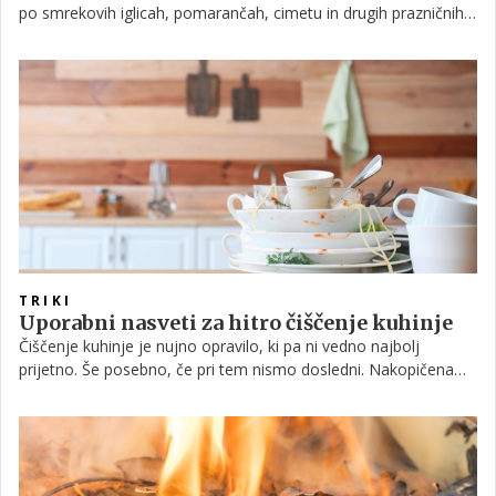
po smrekovih iglicah, pomarančah, cimetu in drugih prazničnih
začimbah. Eden izmed načinov je seveda tudi peka piškotov ali
prižiganje dišeče svečke, toda če želite, da se vonj obdrži dlje
časa, si lahko kar na štedilniku pripravite domačo dišavo.
TRIKI
Uporabni nasveti za hitro čiščenje kuhinje
Čiščenje kuhinje je nujno opravilo, ki pa ni vedno najbolj
prijetno. Še posebno, če pri tem nismo dosledni. Nakopičena
posoda, umazan jedilni pribor, ostanki hrane, odpadna
embalaža in druga navlaka, ki je ne počistimo sproti, lahko
kuhinjo kmalu spremenijo v pravi kaos. Neurejena kuhinja, ki
potrebuje temeljito čiščenje, se včasih lahko zdi kot velik
zalogaj, pa vendar vam spodnji nasveti lahko delo precej