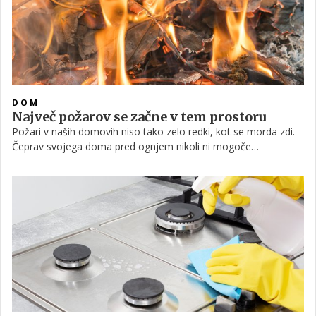
olajšajo.
DOM
Največ požarov se začne v tem prostoru
Požari v naših domovih niso tako zelo redki, kot se morda zdi.
Čeprav svojega doma pred ognjem nikoli ni mogoče
popolnoma zaščititi, lahko storimo marsikaj, da zmanjšamo
tveganje ali se vsaj pripravimo tako, da bomo v ključnem
trenutku, če do požara res pride, znali ukrepati.