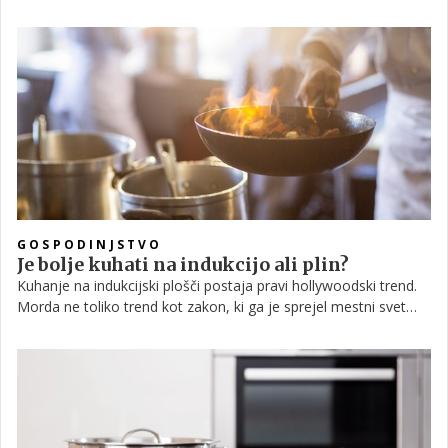
projekt, ki v kasnejših obdobjih povzroči nemalo preglavic. A
kako se izogniti raznoraznim pastem? To je vprašanje, ki si ga
lastniki postavijo, ko se lotijo prenove kuhinje. Ustvariti je treba
funkcionalen, učinkovit in estetsko privlačen prostor, ki ustreza
potrebam sodobnega gospodinjstva. Ta cilj pa je lahko
dosežen le, če ne pride do pogostih napak, o katerih bomo
govorili v članku.
GOSPODINJSTVO
Je bolje kuhati na indukcijo ali plin?
Kuhanje na indukcijski plošči postaja pravi hollywoodski trend.
Morda ne toliko trend kot zakon, ki ga je sprejel mestni svet
Los Angelesa in mu sledijo tudi v nekaterih drugih delih ZDA.
Določilo, ki bo začelo veljati s 1. januarjem prihodnjega leta,
namreč prepoveduje vgradnjo plinskih štedilnikov v
novogradnje.