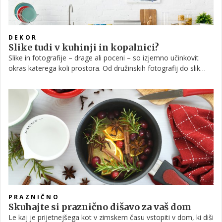
DEKOR
Slike tudi v kuhinji in kopalnici?
Slike in fotografije – drage ali poceni – so izjemno učinkovit
okras katerega koli prostora. Od družinskih fotografij do slik
pokrajin, morda celo uokvirjenih navdihujočih stavkov – le ne
vzemite kladiva in žeblja in slednjega začnite zabijati brez
vsakršnega premisleka. To je recept za katastrofo. Jasno si
morate predstavljati, kakšen bo končni učinek. Sledi nekaj idej in
napotkov.
PRAZNIČNO
Skuhajte si praznično dišavo za vaš dom
Le kaj je prijetnejšega kot v zimskem času vstopiti v dom, ki diši