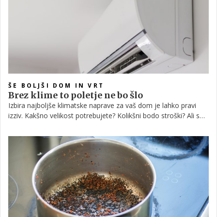
ŠE BOLJŠI DOM IN VRT
Brez klime to poletje ne bo šlo
Izbira najboljše klimatske naprave za vaš dom je lahko pravi
izziv. Kakšno velikost potrebujete? Kolikšni bodo stroški? Ali so
klimatske naprave hrupne? Kako urediti montažo? Vse to in še
več se gotovo sprašujete, če ste pred nakupom nove klimatske
naprave.