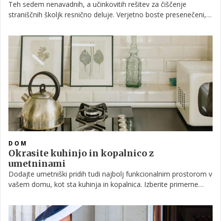
Teh sedem nenavadnih, a učinkovitih rešitev za čiščenje
straniščnih školjk resnično deluje. Verjetno boste presenečeni,
kako lahko spremenijo vaš način čiščenja in vam olajšajo
vzdrževanje higiene v vaši straniščni školjki. Preizkusite jih in
odkrijte, da močne in drage kemikalije v čistilih niso edina pot
do belega in dišečega stranišča.
DOM
Okrasite kuhinjo in kopalnico z
umetninami
Dodajte umetniški pridih tudi najbolj funkcionalnim prostorom v
vašem domu, kot sta kuhinja in kopalnica. Izberite primerne
motive in poskrbite za pravilno postavitev ter zaščito pred
vlago, da ustvarite prijetnejše in bolj estetsko dovršene bivalne
kotičke, ki odražajo vaš edinstven slog.