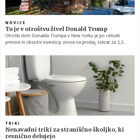
NOVICE
Tu je v otroštvu živel Donald Trump
Otroški dom Donalda Trumpa v New Yorku je po celoviti
prenovi in obsežni investiciji znova na prodaj, tokrat za 2,3
milijona dolarjev oziroma slaba dva milijona evrov. Pet spalnic,
tri kopalnice in številne sodobne posodobitve ob ohranitvi
izvirnega pročelja privabljajo kupce, ki si želijo edinstveno
nepremičnino.
TRIKI
Nenavadni triki za straniščno školjko, ki
resnično delujejo