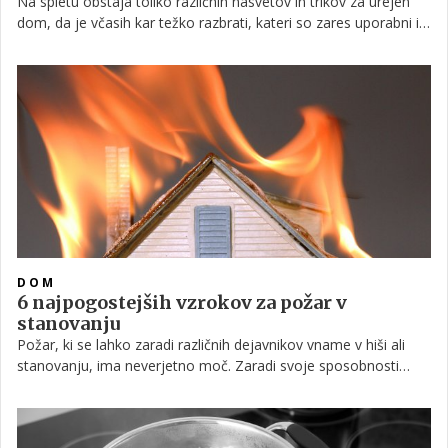
Na spletu obstaja toliko različnih nasvetov in trikov za urejen
dom, da je včasih kar težko razbrati, kateri so zares uporabni in
kateri ne. Eden izmed bolj preizkušenih nasvetov za
pospravljanje, ki prihrani tako čas kot trud, je znan kot metoda
'Pomodoro'.
DOM
6 najpogostejših vzrokov za požar v
stanovanju
Požar, ki se lahko zaradi različnih dejavnikov vname v hiši ali
stanovanju, ima neverjetno moč. Zaradi svoje sposobnosti
nenadzorovanega širjenja lahko v le nekaj sekundah pusti
grozljive posledice, za zdesetkanje doma pa je dovolj že nekaj
minut. Imeti ustrezno zavarovalno polico, s katero ublažimo