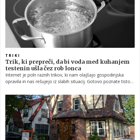
finančne posledice, je bistvenega pomena, a še bolj
pomembno je, da se zavedamo možnih vzrokov ter s tem
požar preprečimo ali ga vsaj čim prej omejimo, če do njega
slučajno pride.
TRIKI
Trik, ki prepreči, da bi voda med kuhanjem
testenin ušla čez rob lonca
Internet je poln raznih trikov, ki nam olajšajo gospodinjska
opravila in nas rešujejo iz slabih situacij. Gotovo poznate tisto
neprijetno, ko kuhate testenine in morate vodo ves čas
nadzorovati, sicer bi zagotovo ušla čez rob. No, ko boste
prebrali tole, se vam to ne bo zgodilo nikoli več.