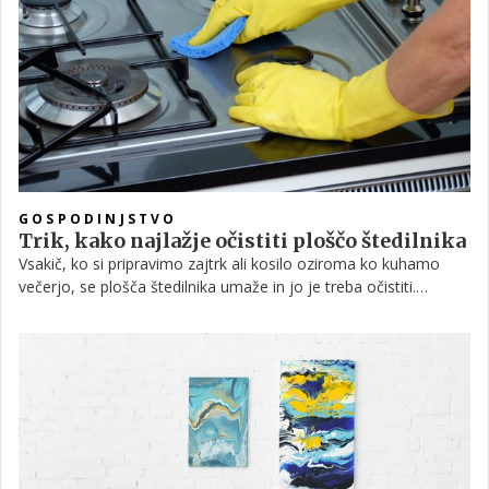
pomembne informacije o indukcijskih ploščah.
GOSPODINJSTVO
Trik, kako najlažje očistiti ploščo štedilnika
Vsakič, ko si pripravimo zajtrk ali kosilo oziroma ko kuhamo
večerjo, se plošča štedilnika umaže in jo je treba očistiti.
Poglejte, kako jo lahko z lahkoto ohranite čisto, in to z varnimi,
doma narejenimi čistili.