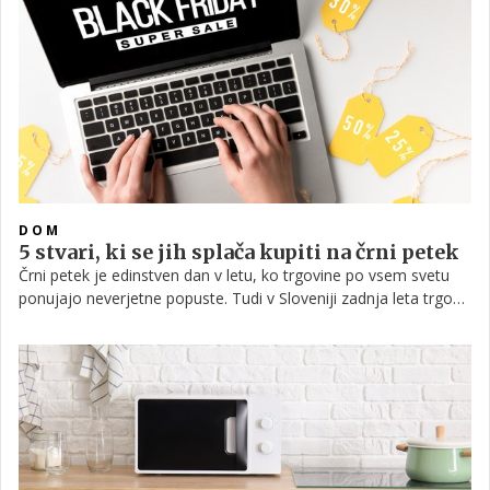
kuhalnih plošč, kot sta steklokeramična in indukcijska plošča ,se
je negativnim učinkom mogoče izogniti, vprašanje pa je, če je
to res potrebno. Bi nas res moralo skrbeti, če kuhamo na plin?
DOM
5 stvari, ki se jih splača kupiti na črni petek
Črni petek je edinstven dan v letu, ko trgovine po vsem svetu
ponujajo neverjetne popuste. Tudi v Sloveniji zadnja leta trgovci
za to priložnost pripravijo številne mamljive ponudbe, a se je
nakupovanja kljub vsemu treba lotiti premišljeno in dati
prednost specifičnim izdelkom, ki si jih v redni prodaji težje
privoščimo. Preverite, v katerih 5 skupin izdelkov se v osnovi
najbolj splača investirati na sloviti 'Black Friday'.