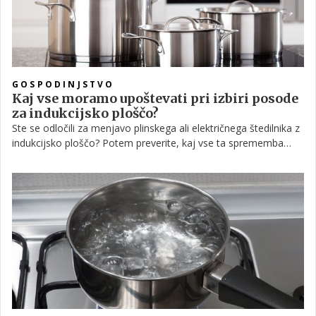
GOSPODINJSTVO
Kaj vse moramo upoštevati pri izbiri posode
za indukcijsko ploščo?
Ste se odločili za menjavo plinskega ali električnega štedilnika z
indukcijsko ploščo? Potem preverite, kaj vse ta sprememba
prinaša. Kljub temu, da je v osnovi namen indukcijske plošče
enak plinskemu štedilniku, se princip delovanja med njima
nekoliko razlikuje. Gotovo veste, da vsaka posoda ni primerna
za indukcijsko ploščo. Kakšna posoda pa potem je namenjena
indukcijski plošči in kako jo izbrati?