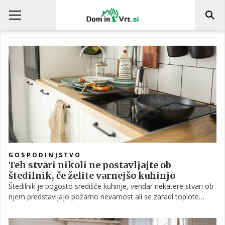
ŠTEDILNIK
GOSPODINJSTVO
Teh stvari nikoli ne postavljajte ob
štedilnik, če želite varnejšo kuhinjo
Štedilnik je pogosto središče kuhinje, vendar nekatere stvari ob
njem predstavljajo požarno nevarnost ali se zaradi toplote
hitreje pokvarijo. Preverite, česa ne smete hraniti v njegovi
bližini.