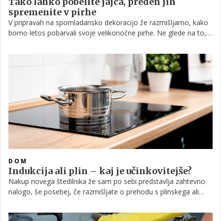
Tako lahko pobelite jajca, preden jih
spremenite v pirhe
V pripravah na spomladansko dekoracijo že razmišljamo, kako
bomo letos pobarvali svoje velikonočne pirhe. Ne glede na to,
katero tehniko izberemo, pa se vsako leto znova pojavi ena
težava, to je rdeč žig na jajčni lupini. Preberite, kaj lahko storite,
da se ga znebite, še preden se lotite samega barvanja.
DOM
Indukcija ali plin – kaj je učinkovitejše?
Nakup novega štedilnika že sam po sebi predstavlja zahtevno
nalogo, še posebej, če razmišljate o prehodu s plinskega ali
električnega na indukcijsko ploščo. Da bo odločitev lažja in
predvsem bolj premišljena, vam v nadaljevanju podamo vse