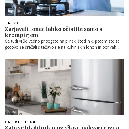
TRIKI
Zarjaveli lonec lahko očistite samo s
krompirjem
Če tudi vi še vedno prisegate na plinski štedilnik, potem ste se
gotovo že srečali s težavo rje na kuhinjskih loncih in ponvah. Ne
glede na to, ali gre za litoželezno, jekleno ali celo bakreno
posodo, se sčasoma na dnu pojavijo grdi rjavi madeži. Za
odstranjevanje le-teh pa potrebujete samo en krompir - da,
prav ste prebrali.
ENERGETIKA
Zato se hladilnik največkrat pokvari ravno