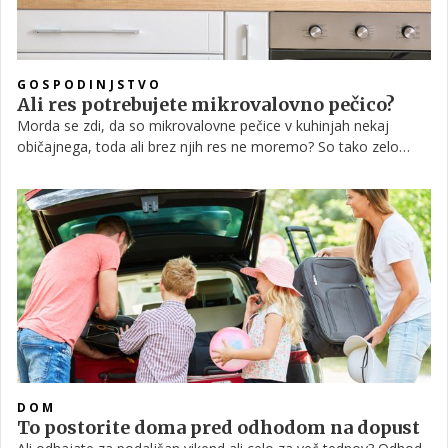
GOSPODINJSTVO
Ali res potrebujete mikrovalovno pečico?
Morda se zdi, da so mikrovalovne pečice v kuhinjah nekaj
običajnega, toda ali brez njih res ne moremo? So tako zelo
nujne, da se jim kljub opozorilom o njihovi škodljivosti ne bomo
odpovedali niti v prihodnosti, ali jih bodo morda v prihodnosti
zamenjali cvrtniki na vroč zrak, ki v zadnjem času prav tako
pridobivajo na popularnosti?
DOM
To postorite doma pred odhodom na dopust