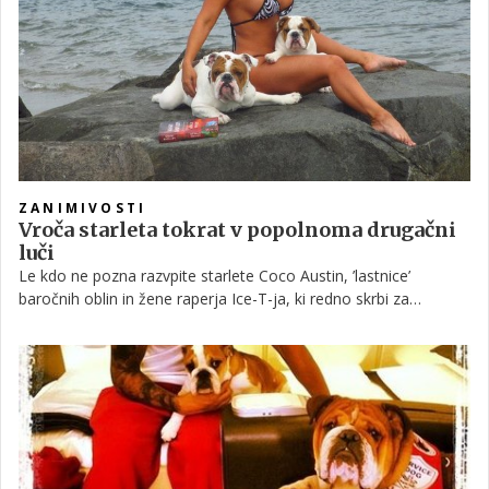
smrečice imajo v domu nekateri zvezdniki.
ZANIMIVOSTI
Vroča starleta tokrat v popolnoma drugačni
luči
Le kdo ne pozna razvpite starlete Coco Austin, ’lastnice’
baročnih oblin in žene raperja Ice-T-ja, ki redno skrbi za
samopromocijo z objavo provokativnih fotografij na družbenih
omrežjih!? A malokdo ve, da je svetlolasa zvezda šova
Peepshow tudi velika ljubiteljica živali in lastnica dveh prikupnih
angleških buldogov, za katera skrbi kot za svoja otroka. V
galeriji si lahko ogledate nekaj pasjih fotografij, ki jih je z
oboževalci podelila na Facebooku.