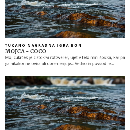
TUKANO NAGRADNA IGRA BON
MOJCA - COCO
Moj cukrček je čistokrvi rottweiler, ujet v telo mini špička, kar pa
ga nikakor ne ovira ali obremenjuje... Vedno in povsod je
pripravljen na akcijo, njegov moto je: "Nov dan nova bitka!" ... In
vas bo kmalu naša!! Juhej!!