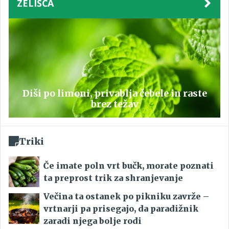
ZELIŠČA
Diši po limoni, privablja čebele in raste
brez težav
Triki
Če imate poln vrt bučk, morate poznati
ta preprost trik za shranjevanje
Večina ta ostanek po pikniku zavrže –
vrtnarji pa prisegajo, da paradižnik
zaradi njega bolje rodi