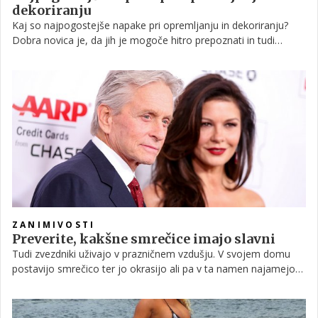
dekoriranju
Kaj so najpogostejše napake pri opremljanju in dekoriranju?
Dobra novica je, da jih je mogoče hitro prepoznati in tudi
popraviti.
ZANIMIVOSTI
Preverite, kakšne smrečice imajo slavni
Tudi zvezdniki uživajo v prazničnem vzdušju. V svojem domu
postavijo smrečico ter jo okrasijo ali pa v ta namen najamejo
oblikovalca. V zadnjih tednih so Instagram preplavile fotografije
božičnih drevesc slavnih, ki so – pričakovano, seveda – požele
več tisoč pozitivnih odzivov. V nadaljevanju si poglejte, kakšne