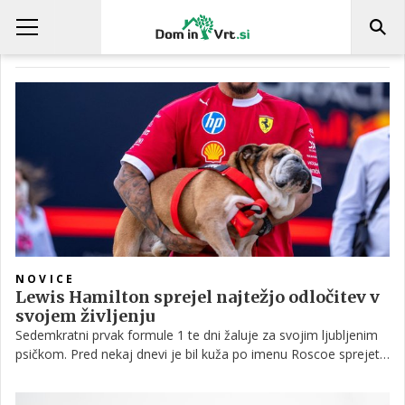
COCO
NOVICE
Lewis Hamilton sprejel najtežjo odločitev v
svojem življenju
Sedemkratni prvak formule 1 te dni žaluje za svojim ljubljenim
psičkom. Pred nekaj dnevi je bil kuža po imenu Roscoe sprejet v
veterinarsko oskrbo, vendar je bilo zanj prepozno, saj mu niso
mogli več pomagati. Hamilton je tako moral sprejeti težko in