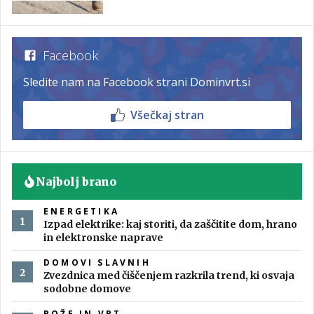
Facebook
Sledite nam na Facebook strani Dominvrt.si
Všečkaj stran
Najbolj brano
ENERGETIKA
Izpad elektrike: kaj storiti, da zaščitite dom, hrano
in elektronske naprave
DOMOVI SLAVNIH
Zvezdnica med čiščenjem razkrila trend, ki osvaja
sodobne domove
ROŽE IN VRT