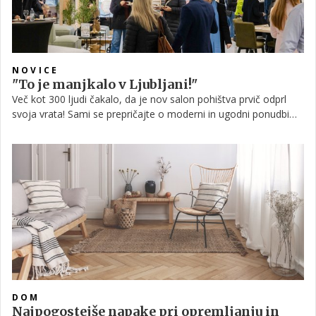
NOVICE
"To je manjkalo v Ljubljani!"
Več kot 300 ljudi čakalo, da je nov salon pohištva prvič odprl
svoja vrata! Sami se prepričajte o moderni in ugodni ponudbi
pohištva v novem Prima salonu v dvorani A, BTC City Ljubljana,
na Ameriški ulici 13, vhoda A5 in A6.
DOM
Najpogostejše napake pri opremljanju in