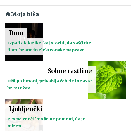
Moja hiša
Dom
Izpad elektrike: kaj storiti, da zaščitite
dom, hrano in elektronske naprave
Sobne rastline
Diši po limoni, privablja čebele in raste
brez težav
Ljubljenčki
Pes ne renči? To še ne pomeni, da je
miren