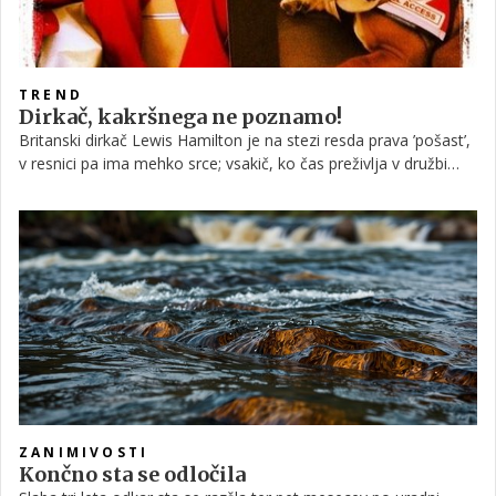
TREND
Dirkač, kakršnega ne poznamo!
Britanski dirkač Lewis Hamilton je na stezi resda prava ’pošast’,
v resnici pa ima mehko srce; vsakič, ko čas preživlja v družbi
svojih dveh pasjih prijateljev, se namreč popolnoma razneži. Če
malce pobrskamo po njegovih profilih na družbenih omrežjih,
lahko vidimo, da zadnje čase ’non stop’ objavlja njune
fotografije.
ZANIMIVOSTI
Končno sta se odločila