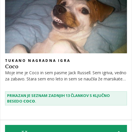
TUKANO NAGRADNA IGRA
Coco
Moje ime je Coco in sem pasme Jack Russell. Sem igriva, vedno
za zabavo. Stara sem eno leto in sem se naučila že marsikatero
stvar. Imam veliko pasjih prijateljev ampak nihče ni tako hiter
kot jaz. Obožujem dolge sprehode z lastnico. Obe se vrneva
PRIKAZAN JE SEZNAM ZADNJIH 13 ČLANKOV S KLJUČNO
utrujene nazaj, kjer se stisneva in skupaj zadremava.
BESEDO
COCO
.