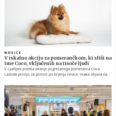
žalostno odločitev.
NOVICE
V iskalno akcijo za pomerančkom, ki sliši na
ime Coco, vključenih na tisoče ljudi
V Ljubljani poteka iskanje pogrešanega pomeranca Coca.
Lastniki prosijo za pomoč pri širjenju novice. Vsaka objava na
družbenih omrežjih in spletnih straneh namreč lahko pomeni
korak bližje srečnemu koncu. Seveda pa ne oklevajte niti, če
kjerkoli opazite psa, za katerega bi po fotografiji lahko
domnevali, da bi lahko bil izgubljeni Coco.