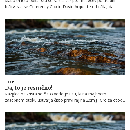
Slaba tri leta odkar sta se razšla ter pet mesecev po uradni
ločitvi sta se Courteney Cox in David Arquette odločila, da
prodata vilo na Beverly Hillsu, v kateri sta skupaj preživela šest
srečnih let.
TOP
Da, to je resnično!
Razgled na kristalno čisto vodo je tisti, ki na majhnem
zasebnem otoku ustvarja čisto pravi raj na Zemlji. Gre za otok
Kuda Hithi na Maldivih, ki ga obdaja topel Indijski ocean in ga
prerašča divje rastlinje. Poglejte!