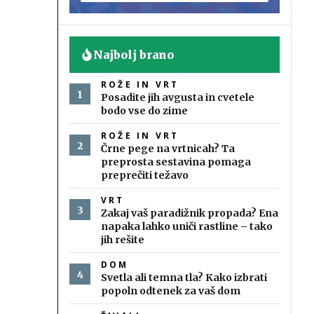
Najbolj brano
ROŽE IN VRT
Posadite jih avgusta in cvetele
bodo vse do zime
ROŽE IN VRT
Črne pege na vrtnicah? Ta
preprosta sestavina pomaga
preprečiti težavo
VRT
Zakaj vaš paradižnik propada? Ena
napaka lahko uniči rastline – tako
jih rešite
DOM
Svetla ali temna tla? Kako izbrati
popoln odtenek za vaš dom