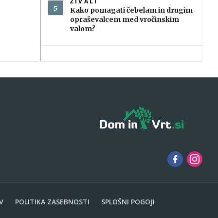
ŽIVALI
Kako pomagati čebelam in drugim
opraševalcem med vročinskim
valom?
V
POLITIKA ZASEBNOSTI
SPLOŠNI POGOJI