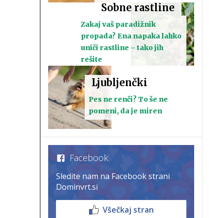
Sobne rastline
Zakaj vaš paradižnik
propada? Ena napaka lahko
uniči rastline – tako jih
rešite
Ljubljenčki
Pes ne renči? To še ne
pomeni, da je miren
Facebook
Sledite nam na Facebook strani
Dominvrt.si
Všečkaj stran