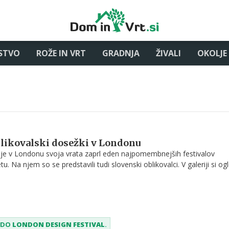
STVO
ROŽE IN VRT
GRADNJA
ŽIVALI
OKOLJE
likovalski dosežki v Londonu
e v Londonu svoja vrata zaprl eden najpomembnejših festivalov
u. Na njem so se predstavili tudi slovenski oblikovalci. V galeriji si ogl
SEDO
LONDON DESIGN FESTIVAL
.