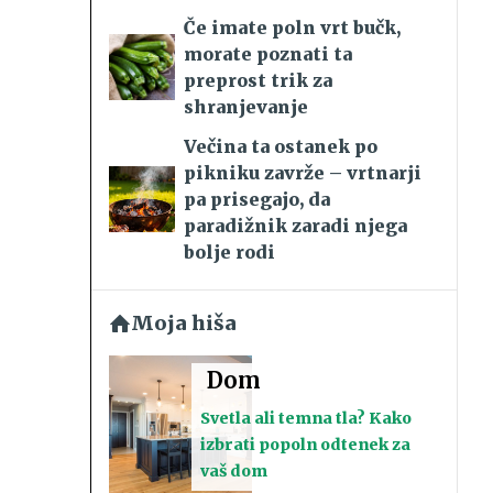
Če imate poln vrt bučk,
morate poznati ta
preprost trik za
shranjevanje
Večina ta ostanek po
pikniku zavrže – vrtnarji
pa prisegajo, da
paradižnik zaradi njega
bolje rodi
Moja hiša
Dom
Svetla ali temna tla? Kako
izbrati popoln odtenek za
vaš dom