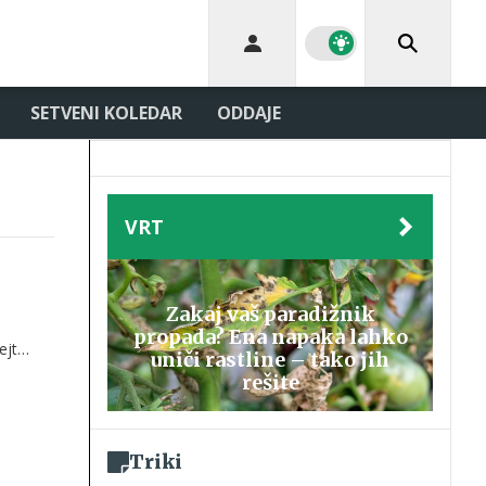
SETVENI KOLEDAR
ODDAJE
VRT
Zakaj vaš paradižnik
propada? Ena napaka lahko
ejte
uniči rastline – tako jih
rešite
Triki