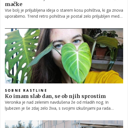
mačke
Vse bolj je priljubljena ideja o starem kosu pohištva, ki ga znova
uporabimo. Trend retro pohištva je postal zelo priljubljen med
mladimi, ki med drugim poskrbijo tudi za zanimivo pohištvo za
svoje ljubljenčke. Poglejte, kakšen domek so našli njihovi mačji
prijatelji.
SOBNE RASTLINE
Ko imam slab dan, se ob njih sprostim
Veronika je nad zelenim navdušena že od mladih nog. In
ljubezen je še zdaj zelo živa, s svojimi izkušnjami pa rada
pomaga tudi drugim.