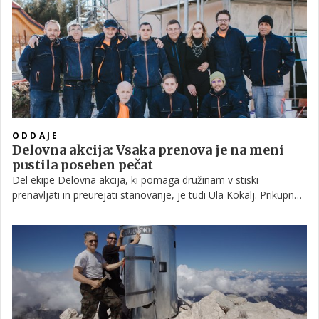
ODDAJE
Delovna akcija: Vsaka prenova je na meni
pustila poseben pečat
Del ekipe Delovna akcija, ki pomaga družinam v stiski
prenavljati in preurejati stanovanje, je tudi Ula Kokalj. Prikupno
dekle iz ozadja, ki poskrbi za osupljiv končni videz preurejenega
oziroma obnovljenega domovanja. Tako sva še pred začetkom
nove sezone Delovne akcije poklepetali o njenem delu.