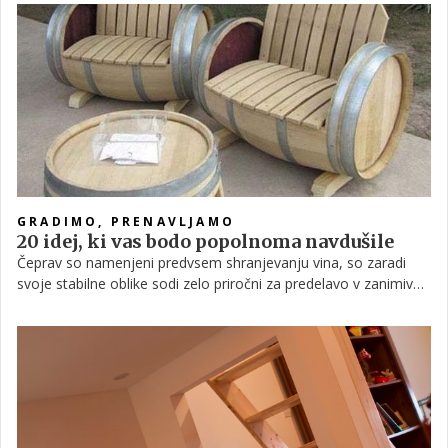
prikolice naredil nekaj, kar bi si zagotovo želel marsikdo izmed
vas, sploh v poletnih dneh.
GRADIMO, PRENAVLJAMO
20 idej, ki vas bodo popolnoma navdušile
Čeprav so namenjeni predvsem shranjevanju vina, so zaradi
svoje stabilne oblike sodi zelo priročni za predelavo v zanimive
kose pohištva. V galeriji si lahko ogledate nekaj zanimivih idej.