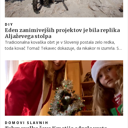
DIY
Eden zanimivejših projektov je bila replika
Aljaževega stolpa
Tradicionalna kovaška obrt je v Sloveniji postala zelo redka,
toda kovač Tomaž Tekavec dokazuje, da nikakor ni izumrla. S
ponosom se loti raznoraznih unikatnih projektov – tako je
restavriral več kot 100 let staro kovano ograjo, lotil se je tudi
starega šivalnega stroja. Tukaj so še ročno kovani noži ter
moderni žar.
DOMOVI SLAVNIH