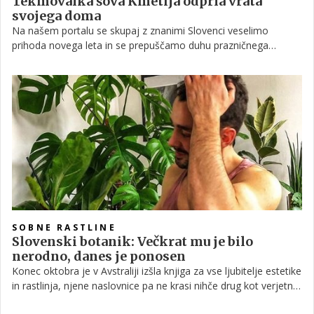
Tekmovalka šova Kmetija odprla vrata
svojega doma
Na našem portalu se skupaj z znanimi Slovenci veselimo
prihoda novega leta in se prepuščamo duhu prazničnega
decembra. Poglejte, kako sta svoje domovanje okrasili
tekmovalka Kmetije Anna Paynich in njena osemletna hči
Anaya.
SOBNE RASTLINE
Slovenski botanik: Večkrat mu je bilo
nerodno, danes je ponosen
Konec oktobra je v Avstraliji izšla knjiga za vse ljubitelje estetike
in rastlinja, njene naslovnice pa ne krasi nihče drug kot verjetno
najbolj znani slovenski botanik ta hip, Jan Robin.