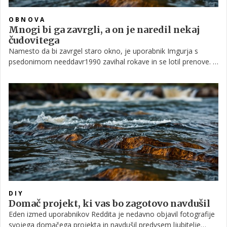
OBNOVA
Mnogi bi ga zavrgli, a on je naredil nekaj
čudovitega
Namesto da bi zavrgel staro okno, je uporabnik Imgurja s
psedonimom needdavr1990 zavihal rokave in se lotil prenove. Iz
okna oziroma okenskega krila je tako nastala čudovita
rustikalna klubska mizica, ki bi jo zagotovo marsikdo želel imeti
v dnevni sobi.
DIY
Domač projekt, ki vas bo zagotovo navdušil
Eden izmed uporabnikov Reddita je nedavno objavil fotografije
svojega domačega projekta in navdušil predvsem ljubitelje