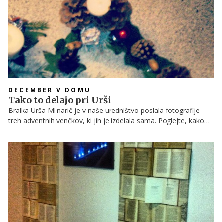
DECEMBER V DOMU
Tako to delajo pri Urši
Bralka Urša Mlinarič je v naše uredništvo poslala fotografije
treh adventnih venčkov, ki jih je izdelala sama. Poglejte, kako
lahko je z malce domišljije in ročnimi spretnostmi izdelati
unikatno ’adventno kreacijo’.