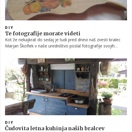
DIY
Te fotografije morate videti
Kot že nekajkrat do sedaj je tudi pred dnevi naš zvesti bralec
Marjan Škoflek v naše uredništvo poslal fotografije svojih
najnovejših izdelkov. Tokrat nas je očaral z mizicami, desko za
rezanje, uro … Preverite v nadaljevanju!
DIY
Čudovita letna kuhinja naših bralcev