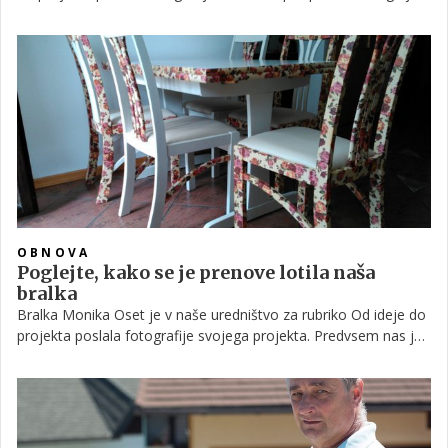
izdelala sama. Kot je pripisala, je hotel kot nalašč za ta letni
čas, ko nebogljene pikapolonice silijo v notranjosti naših
domov; če ga postavimo na vrtu, olajšamo življenje tako njim
kot tudi nam samim.
OBNOVA
Poglejte, kako se je prenove lotila naša
bralka
Bralka Monika Oset je v naše uredništvo za rubriko Od ideje do
projekta poslala fotografije svojega projekta. Predvsem nas je
razveselilo dejstvo, da je idejo za unikatno prenovo jedilne mize
in stolov dobila med prebiranjem člankov na naši spletni strani.
Poglejte, kako ji je z malce domišljije in ročnih spretnosti
uspelo polepšati jedilnico.