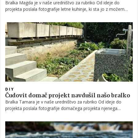
Bralka Magda je v naše uredništvo za rubriko Od ideje do
projekta poslala fotografije letne kuhinje, ki sta jo z možem
sama, brez pomoči in posebnih izkušenj, naredila to poletje.
DIY
Čudovit domač projekt navdušil našo bralko
Bralka Tamara je v naše uredništvo za rubriko Od ideje do
projekta poslala fotografije domačega projekta njenega
prijatelja Mirana Ferjančiča iz Gož. Popolnoma jo je namreč
navdušila njegova čudovita potka iz 'kulirja' in borovih čokov.