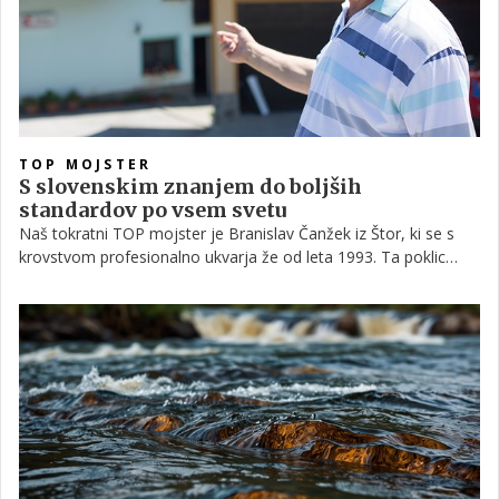
TOP MOJSTER
S slovenskim znanjem do boljših
standardov po vsem svetu
Naš tokratni TOP mojster je Branislav Čanžek iz Štor, ki se s
krovstvom profesionalno ukvarja že od leta 1993. Ta poklic
predstavlja učencem osnovnih šol, zato smo ga povprašali o
usposabljanjih, o novitetah na področju in o strokovnosti, ki jo
to delo zahteva.