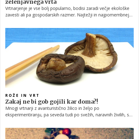
zelenjavnega vrta
Vrtnarjenje je vse bolj popularno, bodisi zaradi večje ekološke
zavesti ali pa gospodarskih razmer. Najtežji in najpomembnejši
korak za uspešno vzgojo zdrave, domače in okusne zelenjave
pa je dober načrt vrta, ki upošteva število potrebnih rastlin,
sadilne razdalje, kolobar, dobre sosede in mešane posevke.
Zdaj ni več potrebno, da je tako naporen.
ROŽE IN VRT
Zakaj ne bi gob gojili kar doma?!
Mnogi vrtnarji z avanturistično žilico in željo po
eksperimentiranju, pa seveda tudi po svežih, naravnih živilih, se
sprašujejo, če je mogoče doma gojiti tudi gobe. Odgovor se
glasi: Seveda! Le malo potrpežljivosti potrebujete in nekaj
osnovnih napotkov.