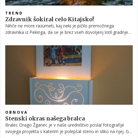
TREND
Zdravnik šokiral celo Kitajsko!
Nihče ne more razumeti, kaj neki je pičilo premožnega
zdravnika iz Pekinga, da se je brez vseh dovoljenj lotil gradnje
inovativne trdnjave na strehi 26-nadstropnega nebotičnika. Sicer
se je že na začetku zavedal, da njegov podvig ne bo deležen
odobravanja oblasti in stanovalcev, vsekakor pa ni pričakoval
tolikšne medijske pozornosti.
OBNOVA
Stenski okras našega bralca
Bralec Drago Žganec je v naše uredništvo poslal fotografije
svojega projekta s katerim je polepšal steno in sliko na njej. Gre
za prav posebno stensko lučko na dotik, ki v njegovem domu