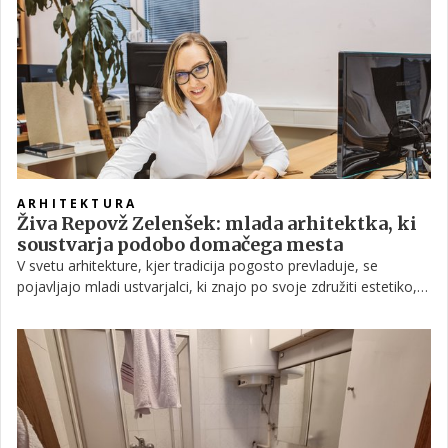
ARHITEKTURA
Živa Repovž Zelenšek: mlada arhitektka, ki
soustvarja podobo domačega mesta
V svetu arhitekture, kjer tradicija pogosto prevladuje, se
pojavljajo mladi ustvarjalci, ki znajo po svoje združiti estetiko,
funkcionalnost in sodoben pristop. Med njimi izstopa Živa
Repovž Zelenšek, mlada arhitektka, ki s svojimi projekti
soustvarja podobo domačega mesta in hkrati razmišlja o
prihodnosti urbanih prostorov.