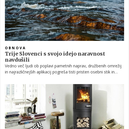
OBNOVA
Trije Slovenci s svojo idejo naravnost
navdušili
Vedno več ljudi ob poplavi pametnih naprav, družbenih omrežij
in najrazličnejših aplikacij pogreša tisti pristen osebni stik in
kakovostno preživljanje časa v družbi sorodnikov in prijateljev.
Če se najdete med njimi in ste naveličani klasičnih družabnih
iger, kot so šah, človek ne jezi se ali monopoli, boste zagotovo
navdušeni nad novo družabno igro decadolo, ki je plod
kreativnosti treh mladih podjetnih Slovencev.