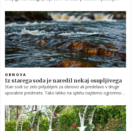
zime. Zgradil je namreč verjetno najbolj osupljiv iglu, kar ste jih
kdaj videli.
OBNOVA
Iz starega soda je naredil nekaj osupljivega
Stari sodi so zelo priljubljeni za obnovo ali predelavo v druge
uporabne predmete. Tako lahko na spletu najdemo ogromno
zanimivih in izvirnih predelav sodov, enega tovrstnih projektov
pa vam predstavljamo v nadaljevanju.