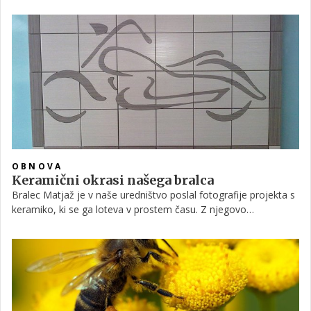
ustvarja prijetno vzdušje. Poglejte, kaj vse je pri izdelavi
potreboval in morda boste tudi vi dobili navdih za izdelavo
unikatnega stenskega okrasa.
OBNOVA
Keramični okrasi našega bralca
Bralec Matjaž je v naše uredništvo poslal fotografije projekta s
keramiko, ki se ga loteva v prostem času. Z njegovo
ustvarjalnostjo keramika ne more biti nikoli dolgočasna, saj
izdeluje umetelno izdelane okrase zanjo. Poglejte fotogalerijo
in morda boste navdih za ustvarjanje dobili tudi vi!