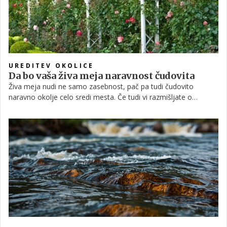
UREDITEV OKOLICE
Da bo vaša živa meja naravnost čudovita
Živa meja nudi ne samo zasebnost, pač pa tudi čudovito
naravno okolje celo sredi mesta. Če tudi vi razmišljate o
"zelenem obroču" okrog vaše hiše, vam bodo naši nasveti
zagotovo prišli prav.