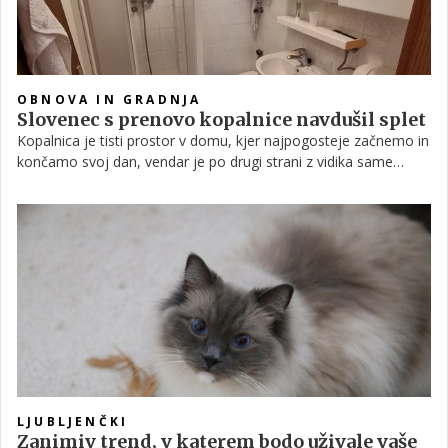
OBNOVA IN GRADNJA
Slovenec s prenovo kopalnice navdušil splet
Kopalnica je tisti prostor v domu, kjer najpogosteje začnemo in
končamo svoj dan, vendar je po drugi strani z vidika same
urejenosti pogosto spregledana. Morda je za to vsaj delno
krivo dejstvo, da je obnova lahko precej zahtevna, hkrati pa je
potreben velik finančni vložek. A če smo vsaj malo iznajdljivi in
pripravljeni vložiti nekaj truda, lahko tudi stara kopalnica kmalu
zaživi v popolnoma novi luči. To dokazuje tudi Jure Korber, ki je
se z izzivom prenove kopalnice spopadel prvič – kako dobro mu
je uspelo, pa presodite sami.
LJUBLJENČKI
Zanimiv trend, v katerem bodo uživale vaše