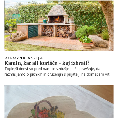
DELOVNA AKCIJA
Kamin, žar ali kurišče - kaj izbrati?
Toplejši dnevi so pred nami in vzdušje je že pravšnje, da
razmišljamo o piknikih in druženjih s prijatelji na domačem vrtu,
bližnji jasi ali ob kakšni vodi. Da bo zadišalo po žaru, pa
potrebujemo primerno kurišče.