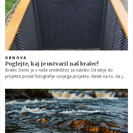
OBNOVA
Poglejte, kaj je ustvaril naš bralec!
Bralec Denis je v naše uredništvo za rubriko Od ideje do
projekta poslal fotografije svojega projekta. Glede na to, da je
v zadnjem času veliko govora o težavah s škodljivci, predvsem
polži, se je odločil, da sam izdela visoko gredo. Poglejte, kako
mu je z malce domišljije in ročnih spretnosti uspelo.