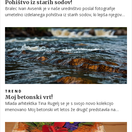
Pohištvo iz starih sodov!
Bralec Ivan Avsenik je v naše uredništvo poslal fotografije
umetelno izdelanega pohištva iz starih sodov, ki lepša njegov
dom in navdušuje vsakogar, ki ga vidi, izdelki pa so navdušili
tudi nas. Poglejte, od kod jemlje navdih in koliko spretnosti tak
projekt zahteva.
TREND
Moj betonski vrt!
Mlada arhitektka Tina Rugelj se je s svojo novo kolekcijo
imenovano Moj betonski vrt letos že drugič predstavila na
milanskem pohištvenem sejmu. V kurirani razstavi Ventura
Lambrate je bila izbrana v krog mednarodnih talentov in z
drznim oblikovanjem navdušila mnoge.