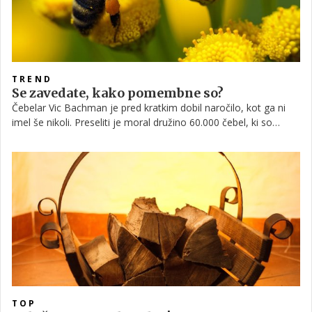
TREND
Se zavedate, kako pomembne so?
Čebelar Vic Bachman je pred kratkim dobil naročilo, kot ga ni
imel še nikoli. Preseliti je moral družino 60.000 čebel, ki so
zasedle gorsko kočo v ameriški zvezni državi Utah. Strokovnjaki
domnevajo, da gre za eno največjih čebeljih družin v tem delu
države, zato so o dogodku poročali vsi ameriški mediji.
TOP