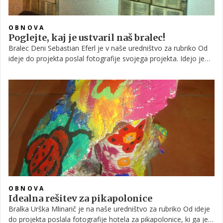
OBNOVA
Poglejte, kaj je ustvaril naš bralec!
Bralec Deni Sebastian Eferl je v naše uredništvo za rubriko Od
ideje do projekta poslal fotografije svojega projekta. Idejo je
dobil čisto mimogrede na neki spletni strani in ker je imel skoraj
ves potreben material že doma, je zavihal rokave in se lotil dela.
Poglejte, kako mu je z malce spretnosti in domišljije uspelo
polepšati dnevno sobo!
OBNOVA
Idealna rešitev za pikapolonice
Bralka Urška Mlinarič je na naše uredništvo za rubriko Od ideje
do projekta poslala fotografije hotela za pikapolonice, ki ga je