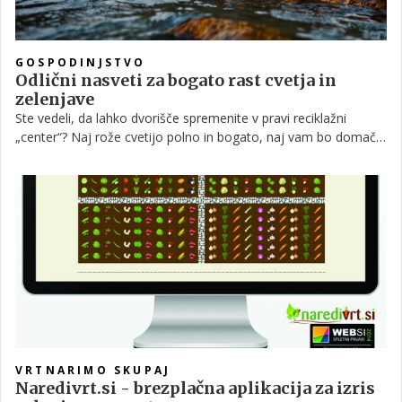
GOSPODINJSTVO
Odlični nasveti za bogato rast cvetja in
zelenjave
Ste vedeli, da lahko dvorišče spremenite v pravi reciklažni
„center“? Naj rože cvetijo polno in bogato, naj vam bo domača
in ekološko vzgojena zelenjava v slast in veselje. Če še niste
poskusili, vam bo nekaj naših napotkov prišlo še kako prav!
VRTNARIMO SKUPAJ
Naredivrt.si - brezplačna aplikacija za izris