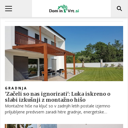
MOJ PROJEKT
GRADNJA
'Začeli so nas ignorirati': Luka iskreno o
slabi izkušnji z montažno hišo
Montažne hiše na ključ so v zadnjih letih postale izjemno
priljubljene predvsem zaradi hitre gradnje, energetske
učinkovitosti in udobja, da kupec večino skrbi prepusti izvajalcu.
A praksa ni vedno tako brezskrbna, kot obljubljajo oglasi.