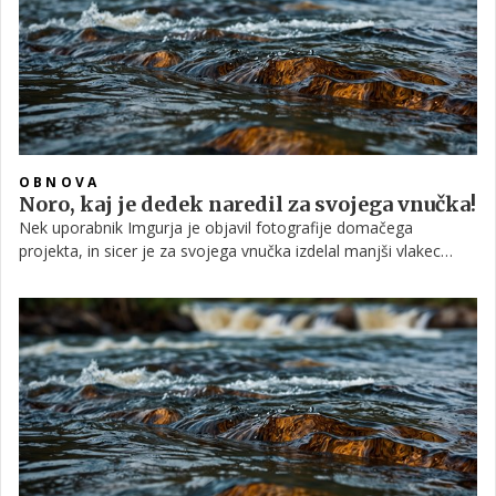
OBNOVA
Noro, kaj je dedek naredil za svojega vnučka!
Nek uporabnik Imgurja je objavil fotografije domačega
projekta, in sicer je za svojega vnučka izdelal manjši vlakec
smrti. Če nimate potrebnega znanja, ga nikar ne posnemajte;
super dedek je namreč inženir.