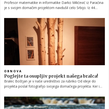
Profesor matematike in informatike Darko Milićević iz Paraćina
je s svojim domačim projektom navdušil celo Srbijo. Iz 44
pločevink piva je naredil solarni panel, s katerim sedaj v sončnih
dneh ogreva hišo, postopek pa objavil na Facebooku.
OBNOVA
Poglejte ta osupljiv projekt našega bralca!
Bralec Boštjan je v naše uredništvo za rubriko Od ideje do
projekta poslal fotografijo svojega domačega projekta. Ker ima
rad naravne materiale, se je odločil malce popestriti vežo hiše
in rezultat je navdihujoč. Morda pa dobite idejo ...