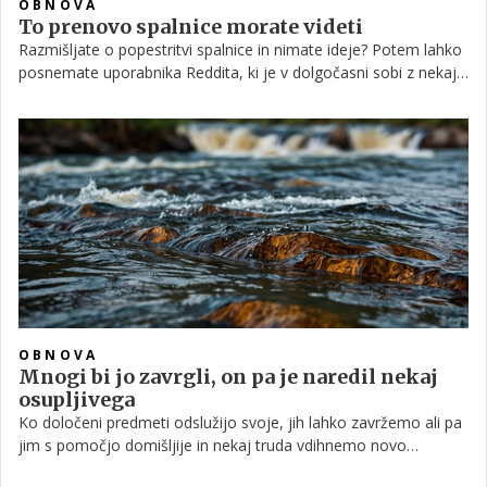
OBNOVA
To prenovo spalnice morate videti
Razmišljate o popestritvi spalnice in nimate ideje? Potem lahko
posnemate uporabnika Reddita, ki je v dolgočasni sobi z nekaj
truda ustvaril čudovito domače vzdušje.
OBNOVA
Mnogi bi jo zavrgli, on pa je naredil nekaj
osupljivega
Ko določeni predmeti odslužijo svoje, jih lahko zavržemo ali pa
jim s pomočjo domišljije in nekaj truda vdihnemo novo
življenje. Nek moški se je odločil za drugo možnost in iz stare