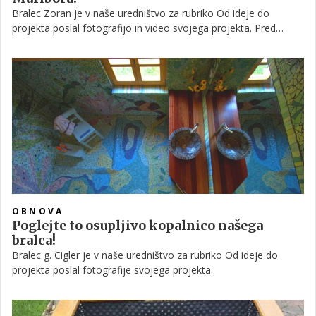
Bralec Zoran je v naše uredništvo za rubriko Od ideje do
projekta poslal fotografijo in video svojega projekta. Pred
kratkim je namreč v tednu dni z lastnimi rokami na vrtu poleg
hiše naredil idiličen vodni okras oziroma okrasni ribnik s tekočo
vodo, na katerega je upravičeno zelo ponosen.
OBNOVA
Poglejte to osupljivo kopalnico našega
bralca!
Bralec g. Cigler je v naše uredništvo za rubriko Od ideje do
projekta poslal fotografije svojega projekta.