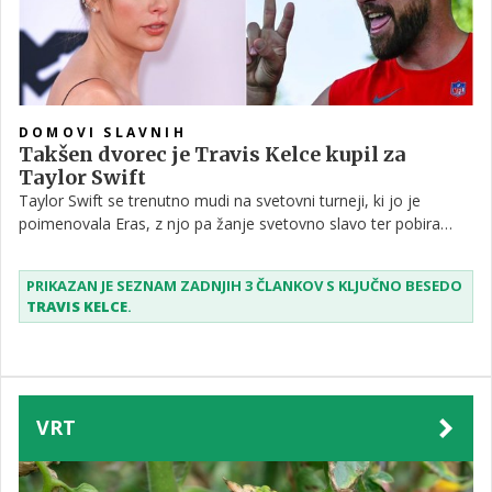
DOMOVI SLAVNIH
Takšen dvorec je Travis Kelce kupil za
Taylor Swift
Taylor Swift se trenutno mudi na svetovni turneji, ki jo je
poimenovala Eras, z njo pa žanje svetovno slavo ter pobira
številne nagrade. A v razcvetu ni le njena kariera, ampak tudi
zasebno življenje. Da je nadvse srečna v zvezi z igralcem
PRIKAZAN JE SEZNAM ZADNJIH 3 ČLANKOV S KLJUČNO BESEDO
ameriškega nogometa, Travisom Kelcejem, ni več nobena
TRAVIS KELCE
.
skrivnost, zaljubljenca pa naj bi precej kmalu skupaj tudi že
zaživela – in to v zares razkošnem domu.
VRT