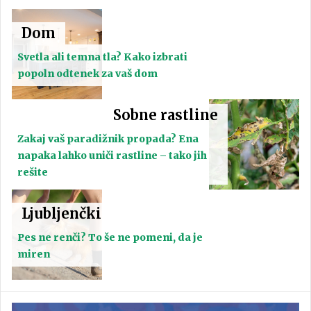
Dom
Svetla ali temna tla? Kako izbrati
popoln odtenek za vaš dom
Sobne rastline
Zakaj vaš paradižnik propada? Ena
napaka lahko uniči rastline – tako jih
rešite
Ljubljenčki
Pes ne renči? To še ne pomeni, da je
miren