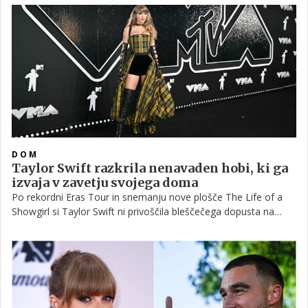
seznam slavnih gostov, temveč za skrivnostnega kužka.
DOM
Taylor Swift razkrila nenavaden hobi, ki ga
izvaja v zavetju svojega doma
Po rekordni Eras Tour in snemanju nove plošče The Life of a
Showgirl si Taylor Swift ni privoščila bleščečega dopusta na
eksotični destinaciji. Namesto tega se je umaknila v svoj dom in
ga napolnila s šivalnimi projekti, vonjem sveže pečenega kruha
in tihimi, ustvarjalnimi popoldnevi.