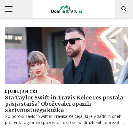
TRAVIS KELCE
LJUBLJENČKI
Sta Taylor Swift in Travis Kelce res postala
pasja starša? Oboževalci opazili
skrivnostnega kužka
Po poroki Taylor Swift in Travisa Kelceja, ki je v zadnjih dneh
pritegnila ogromno pozornosti, so se na družbenih omrežjih
pojavile nove govorice. Tokrat ne gre za poročno obleko ali