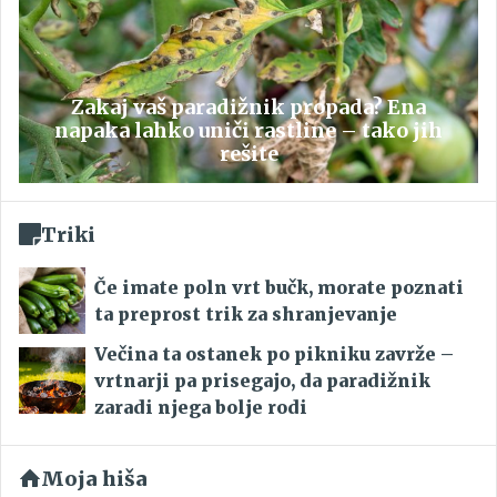
Zakaj vaš paradižnik propada? Ena
napaka lahko uniči rastline – tako jih
rešite
Triki
Če imate poln vrt bučk, morate poznati
ta preprost trik za shranjevanje
Večina ta ostanek po pikniku zavrže –
vrtnarji pa prisegajo, da paradižnik
zaradi njega bolje rodi
Moja hiša