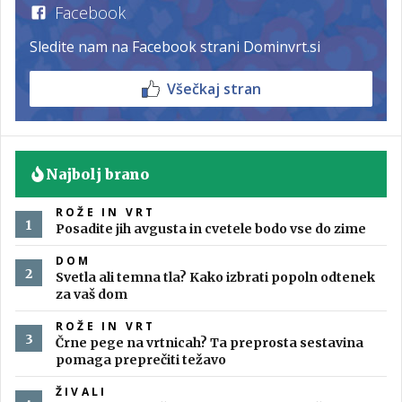
Facebook
Sledite nam na Facebook strani Dominvrt.si
Všečkaj stran
Najbolj brano
ROŽE IN VRT
Posadite jih avgusta in cvetele bodo vse do zime
DOM
Svetla ali temna tla? Kako izbrati popoln odtenek
za vaš dom
ROŽE IN VRT
Črne pege na vrtnicah? Ta preprosta sestavina
pomaga preprečiti težavo
ŽIVALI