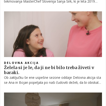
tekmovanja MasterChef Slovenija Sanja Sirk, ki je leta 2019
prišla vse do superfinala, svojo kuharsko pravljico živi še zdaj.
Pred kratkim pa se je tudi preselila v dom, ki sta ga z možem
opremila z ljubeznijo, a vendar se njen najljubši kotiček skriva
zunaj: to je visoka greda, ki jo je zanjo ustvaril njen tast Drago.
DELOVNA AKCIJA
Želela si je le, da ji ne bi bilo treba živeti v
baraki.
Ob zaključku še ene uspešne sezone oddaje Delovna akcija sta
se Ana in Bojan popeljala po naši čudoviti deželi, da bi obiskala
družine, ki sta jim, skupaj s svojimi mojstri, seveda, polepšala
ne le stanovanja, ampak tudi njihova življenja. Vas zanima, kako
živijo danes? Prav vsi z nasmehom in iskricami v očeh povedo,
da se jim je življenje po oddaji obrnilo na glavo, v dobrem