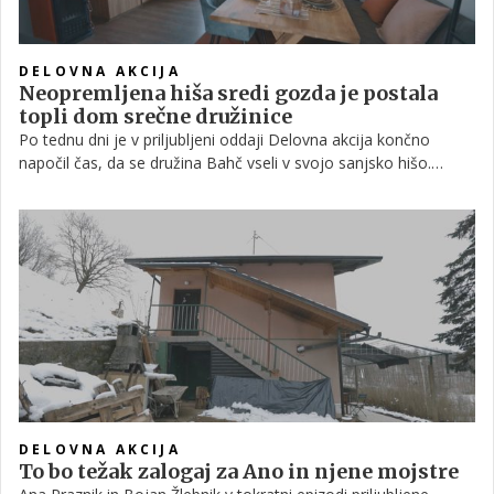
DELOVNA AKCIJA
Neopremljena hiša sredi gozda je postala
topli dom srečne družinice
Po tednu dni je v priljubljeni oddaji Delovna akcija končno
napočil čas, da se družina Bahč vseli v svojo sanjsko hišo.
Presenečenja pa se bodo tokrat začela že pred hišo, saj je Ana
Praznik poskrbela za zeliščni vrt in gugalnico za malega Karla,
mojstri pa so uredili tudi okolico.
DELOVNA AKCIJA
To bo težak zalogaj za Ano in njene mojstre