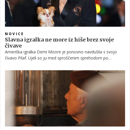
NOVICE
Slavna igralka ne more iz hiše brez svoje
čivave
Ameriška igralka Demi Moore je ponovno navdušila s svojo
čivavo Pilaf. Ujeli so ju med sproščenim sprehodom po
newyorških ulicah, na katerem je Demi nežno stiskala svojo
čivavo. V zadnjem letu ju redno opazimo skupaj, kar kaže, da
sta res nerazdružljiv par. Zvezdnica namreč svojo čivavo
pogosto vzame s seboj tudi na modne revije in druge
pomembne prireditve.