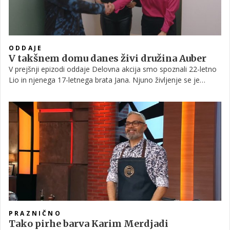
ODDAJE
V takšnem domu danes živi družina Auber
V prejšnji epizodi oddaje Delovna akcija smo spoznali 22-letno
Lio in njenega 17-letnega brata Jana. Njuno življenje se je
močno spremenilo, ko je Lia nekega jutra na kuhinjskih tleh
našla mrtvega očeta. Po njegovi nenadni smrti sta z bratom
ostala sama v istem domu, kjer nista imela osnovnih stvari, kot
je ogrevanje.
PRAZNIČNO
Tako pirhe barva Karim Merdjadi