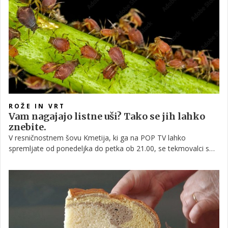
tekmovalcem lajšajo življenje na posestvu, v njej pa so opisane
tudi različne rastline, vključno z njihovo uporabo in zdravilnimi
lastnostmi. Ena od teh je tudi šipek.
ROŽE IN VRT
Vam nagajajo listne uši? Tako se jih lahko
znebite.
V resničnostnem šovu Kmetija, ki ga na POP TV lahko
spremljate od ponedeljka do petka ob 21.00, se tekmovalci s
pomočjo Kmečke pratike pripravljajo na dvoboje znanja.
Kmečka pratika v sebi skriva vse potrebne informacije, ki
tekmovalcem lajšajo življenje na posestvu, prav tako pa
vsebuje tudi pester nabor nasvetov, kot je denimo ta, kako se
lahko znebimo listnih uši.