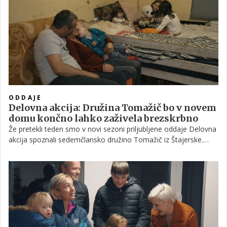
Njihov dom pa ne izpolnjuje osnovnih bivalnih pogojev, saj med
drugim nima dostopa do vode.
ODDAJE
Delovna akcija: Družina Tomažič bo v novem
domu končno lahko zaživela brezskrbno
Že pretekli teden smo v novi sezoni priljubljene oddaje Delovna
akcija spoznali sedemčlansko družino Tomažič iz Štajerske.
Spremljali smo eno najzahtevnejših prenov do sedaj, ki je
privedla do podaljšanja časa gradnje za kar pet dni. Ana Praznik
je družini končno lahko predstavila trdo delo. Po ogledu hiše je
družina ostala brez besed. Kako je prenova uspela, si oglejte
spodaj.