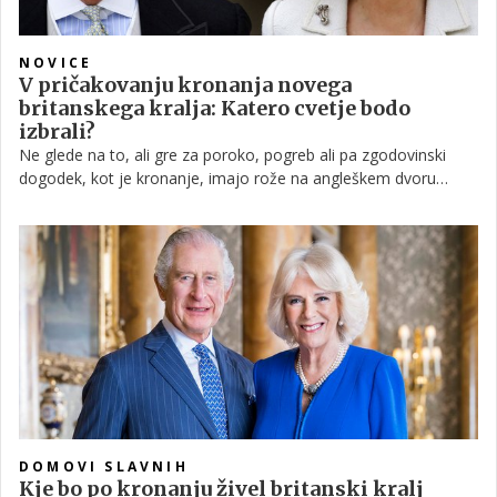
NOVICE
V pričakovanju kronanja novega
britanskega kralja: Katero cvetje bodo
izbrali?
Ne glede na to, ali gre za poroko, pogreb ali pa zgodovinski
dogodek, kot je kronanje, imajo rože na angleškem dvoru
pomembno mesto. Med pripravami na uradno imenovanje
novega angleškega kralja imajo tako veliko dela tudi cvetličarji,
saj mora biti prav vsak cvet izbran premišljeno in s točno
določenim namenom. Poglejmo, kaj pravijo napovedi
strokovnjakov glede cvetlične okrasitve tega zgodovinskega
dogodka, ki so ga čez lužo pričakovali kar 70 let.
DOMOVI SLAVNIH
Kje bo po kronanju živel britanski kralj