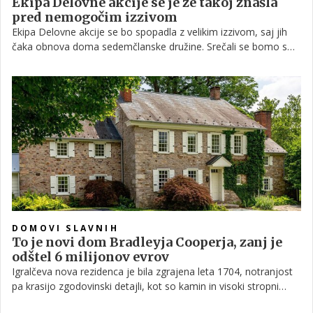
Ekipa Delovne akcije se je že takoj znašla
pred nemogočim izzivom
Ekipa Delovne akcije se bo spopadla z velikim izzivom, saj jih
čaka obnova doma sedemčlanske družine. Srečali se bomo s
staršema Sonjo in Jožetom, ki si želita ponuditi svoji družini nov
začetek. Družina se zdaj spoprijema z izzivom obnove svojega
doma, ki že desetletja ostaja nedokončan. Družina se spopada
z revščino, kar pa mami Sonji ni tuje. Revščino je že doživljala v
otroštvu, ko je živela obkrožena z alkoholizmom in nasiljem.
DOMOVI SLAVNIH
To je novi dom Bradleyja Cooperja, zanj je
odštel 6 milijonov evrov
Igralčeva nova rezidenca je bila zgrajena leta 1704, notranjost
pa krasijo zgodovinski detajli, kot so kamin in visoki stropni
tramovi. Impresivno hišo sestavlja sedem spalnic, šest kopalnic,