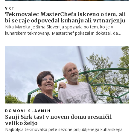
VRT
Tekmovalec MasterChefa iskreno o tem, ali
bi se raje odpovedal kuhanju ali vrtnarjenju
Nika Marolta je širna Slovenija spoznala po tem, ko je v
kuharskem tekmovanju Masterchef pokazal in dokazal, da
kuhanje zanj ni le sprostitev in hobi, ampak gre za način
življenja, pri katerem se trudi delovati čim bolj trajnostno. In
prav na tak okolju in denarnici prijazen način obdeluje tudi svoj
vrt. Še več, Niku posebno veselje predstavlja uporaba tistih
delov pridelka, ki jih sicer navadno zavržemo – ali ste na primer
vedeli, da redkvica tvori tudi plodove v obliki strokov, ki so prav
tako užitni in zdravi kot gomolji?
DOMOVI SLAVNIH
Sanji Sirk tast v novem domu uresničil
veliko željo
Najboljša tekmovalka pete sezone priljubljenega kuharskega