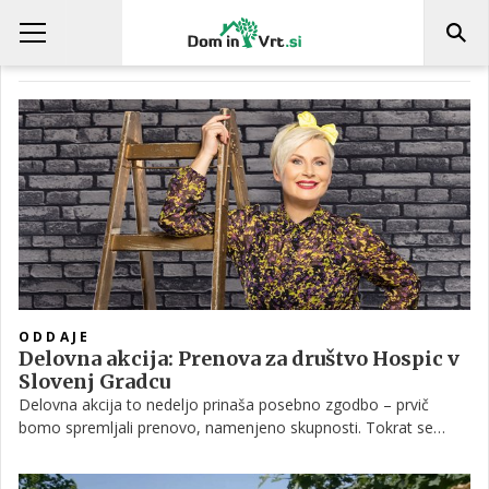
VOYO
ODDAJE
Delovna akcija: Prenova za društvo Hospic v
Slovenj Gradcu
Delovna akcija to nedeljo prinaša posebno zgodbo – prvič
bomo spremljali prenovo, namenjeno skupnosti. Tokrat se
ekipa odpravlja v Slovenj Gradec, kjer bodo prenovili prostore
Društva Hospic in skupaj z Ano Praznik ustvarili pomembno