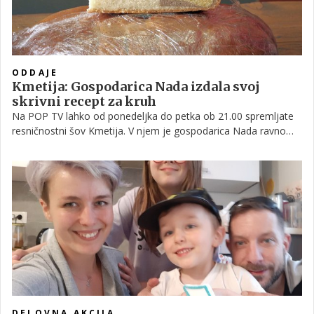
ODDAJE
Kmetija: Gospodarica Nada izdala svoj
skrivni recept za kruh
Na POP TV lahko od ponedeljka do petka ob 21.00 spremljate
resničnostni šov Kmetija. V njem je gospodarica Nada ravno
spekla in dostavila zalogo različne hrane za tekmovalce, mi pa
vam v nadaljevanju razkrivamo, kakšen je njen recept za kruh.
DELOVNA AKCIJA