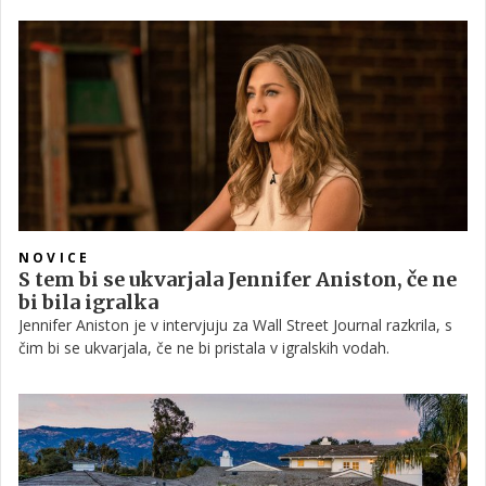
videnim, za razliko od spomladanskega vpogleda v igralkin
dom, ko so bili ogorčeni nad neredom, ki je vladal v hiši.
NOVICE
S tem bi se ukvarjala Jennifer Aniston, če ne
bi bila igralka
Jennifer Aniston je v intervjuju za Wall Street Journal razkrila, s
čim bi se ukvarjala, če ne bi pristala v igralskih vodah.