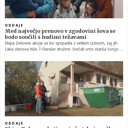
ODDAJE
Med največjo prenovo v zgodovini šova se
bodo soočili s hudimi težavami
Ekipa Delovne akcije se bo spopadla z velikim izzivom, saj jih
čaka obnova hiše 7-članske družine. Srečali smo starša Sonjo in
Jožeta, ki si želita svoji družini zagotoviti nov začetek. Ko je
delovna ekipa prišla na ogled hiše, so hitro ugotovili, da bo
prenova zahtevnejša, kot so pričakovali, saj bo zaradi
dotrajanosti potrebna temeljita obnova. Ob ogledu prvih
načrtov sta Bojan in Ana hitro ugotovila, da se njuni viziji ne
ujemata najbolje.
ODDAJE