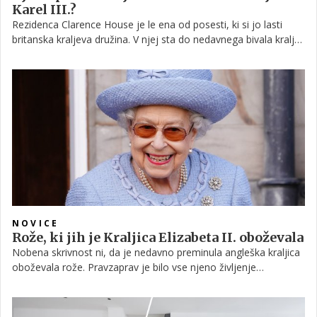
Karel III.?
Rezidenca Clarence House je le ena od posesti, ki si jo lasti
britanska kraljeva družina. V njej sta do nedavnega bivala kralj
Karel III in njegova žena, zaenkrat kraljica spremljevalka. Kako
pa bo po kronanju? Se bosta, kot veleva tradicija, preselila v
Buckinghamsko palačo ali bosta za svoje domovanje izbrala
katero izmed preostalih kraljevih nepremičnin?
NOVICE
Rože, ki jih je Kraljica Elizabeta II. oboževala
Nobena skrivnost ni, da je nedavno preminula angleška kraljica
oboževala rože. Pravzaprav je bilo vse njeno življenje
zaznamovano s cvetjem in pri srcu so ji bile ne le zaradi
estetske vrednosti, ampak tudi zaradi posebnega simboličnega
pomena. V nadaljevanju vam predstavljamo te, ki so najbolj