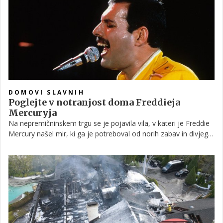
odločila ostati, saj je bližje njunima šolama in službi. Njuna hiša
nima osnovnih bivalnih pogojev, saj sta med drugim brez
ogrevanja.
DOMOVI SLAVNIH
Poglejte v notranjost doma Freddieja
Mercuryja
Na nepremičninskem trgu se je pojavila vila, v kateri je Freddie
Mercury našel mir, ki ga je potreboval od norih zabav in divjega
zvezdniškega življenja. Kot pričakovano je bil tudi njegov dom,
tako kot on sam, precej ekstravaganten in niti malo vsakdanji
ali dolgočasen.