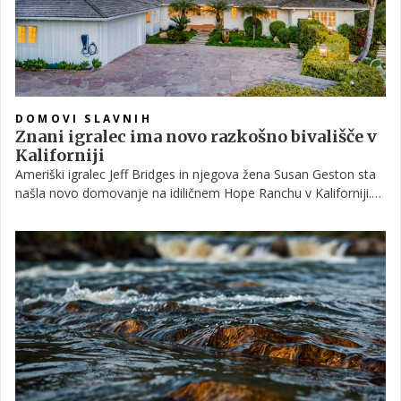
DOMOVI SLAVNIH
Znani igralec ima novo razkošno bivališče v
Kaliforniji
Ameriški igralec Jeff Bridges in njegova žena Susan Geston sta
našla novo domovanje na idiličnem Hope Ranchu v Kaliforniji.
Za malo manj kot 8,2 milijona dolarjev sta si privoščila čudovito
hišo.