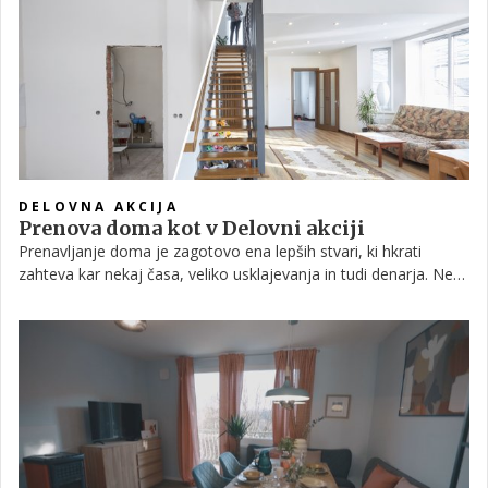
zaznamovale kraljičino življenje.
DELOVNA AKCIJA
Prenova doma kot v Delovni akciji
Prenavljanje doma je zagotovo ena lepših stvari, ki hkrati
zahteva kar nekaj časa, veliko usklajevanja in tudi denarja. Ne
glede na to, ali boste prenavljali le en prostor ali celotno
stanovanje, je pomembno, da dobro premislite in se na projekt
prenove pripravite, da bodo na koncu stvari funkcionalne in v
stilu, ki ste si ga želeli.