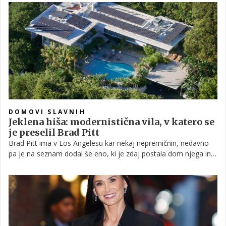
pohvali pa se lahko z bazenom in zasebnim dostopom do
jezera.
DOMOVI SLAVNIH
Jeklena hiša: modernistična vila, v katero se
je preselil Brad Pitt
Brad Pitt ima v Los Angelesu kar nekaj nepremičnin, nedavno
pa je na seznam dodal še eno, ki je zdaj postala dom njega in
njegove nove izbranke Ines de Ramon. Imenujejo jo "jeklena
hiša".