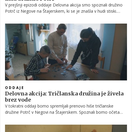
V prejšnji epizodi oddaje Delovna akcija smo spoznali družino
Potrč iz Negove na Štajerskem, ki se je znašla v hudi stiski.
Spoznali smo očeta samohranilca Kristijana, ki skrbi za 19-letno
Andrejo in 13-letnega Nika. Zaradi finančnih težav družina nikoli
ni uspela dokončati hiše, kar je pomenilo, da so živeli brez
osnovnih bivalnih pogojev.
ODDAJE
Delovna akcija: Tričlanska družina je živela
brez vode
V tokratni oddaji bomo spremljali prenovo hiše tričlanske
družine Potrč v Negovi na Štajerskem. Spoznali bomo očeta
samohranilca Kristijana, ki skrbi za vzgojo 18-letne hčerke
Andreje in 13-letnega sina Nika. Ker je mati zapustila dom,
živijo zgolj s prihodki očeta in so materialno zelo prikrajšani.