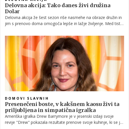
Delovna akcija: Tako danes živi družina
Dolar
Delovna akcija že šest sezon riše nasmehe na obraze družin in
jim s prenovo doma omogoča lepše in lažje življenje. Med tiste,
ki jima v življenju nikakor ni bilo prizanešeno, sodita tudi
zakonca Dolar, ki smo ju spoznali v drugi sezoni oddaje
Delovna akcija. A ko je na njuna vrata potrkala Ana Praznik s
svojimi mojstri, se je njihovo življenje za vedno spremenilo.
Celo do te mere, da so se odločili za korak naprej.
DOMOVI SLAVNIH
Presenečeni boste, v kakšnem kaosu živi ta
priljubljena in simpatična igralka
Ameriška igralka Drew Barrymore je v jesenski izdaji svoje
revije "Drew" pokazala rezultate prenove svoje kuhinje, ki se je
je lotila sama. Bralci so bili tokrat veliko bolj navdušeni nad