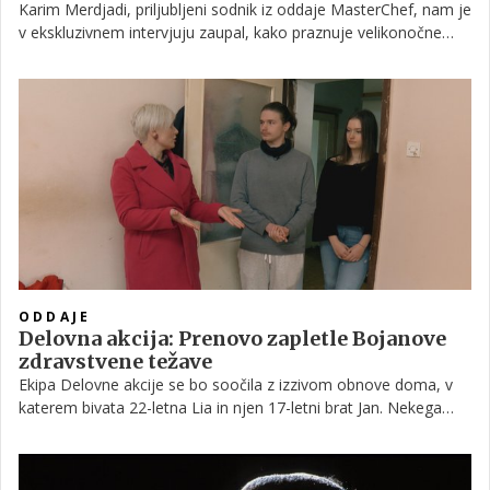
Karim Merdjadi, priljubljeni sodnik iz oddaje MasterChef, nam je
v ekskluzivnem intervjuju zaupal, kako praznuje velikonočne
praznike, na kakšen način pobarva pirhe, priložil pa je tudi slike,
na katerih se jasno vidi, kako je videti njegova praznična miza.
ODDAJE
Delovna akcija: Prenovo zapletle Bojanove
zdravstvene težave
Ekipa Delovne akcije se bo soočila z izzivom obnove doma, v
katerem bivata 22-letna Lia in njen 17-letni brat Jan. Nekega
jutra je Lia svojega očeta našla mrtvega na kuhinjskih tleh,
poskušala ga je rešiti, a ni bilo pomoči. Po nenadni smrti očeta
sta čez noč z bratom ostala sama v istem domu, kjer sta se