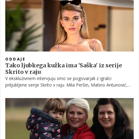
ODDAJE
Tako ljubkega kužka ima 'Saška' iz serije
Skrito v raju
V ekskluzivnem intervjuju smo se pogovarjali z igralci
priljubljene serije Skrito v raju. Mila Peršin, Matino Antunović,
Sabina Kogovšek in Maja Zupan so nam povedali, da so veliki
ljubitelji živali in nam predstavili svoje ljubljenčke.