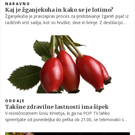
NARAVNO
Kaj je žganjekuha in kako se je lotimo?
Žganjekuha je pravzaprav proces za pridobivanje žganih pijač iz
različnih vrst sadja, kot so hruške, slive in brinje. Z destilacijo
alkoholno prevretih rastlinskih pridelkov jeseni pripravljamo
žganje, ki nas bo grelo v zimskih dneh.
ODDAJE
Takšne zdravilne lastnosti ima šipek
V resničnostnem šovu Kmetija, ki ga na POP TV lahko
spremljate od ponedeljka do petka ob 21.00, se tekmovalci s
pomočjo Kmečke pratike pripravljajo na dvoboje znanja.
Kmečka pratika v sebi skriva vse potrebne informacije, ki