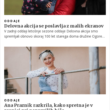
ODDAJE
Delovna akcija se poslavlja z malih ekranov
V zadnji oddaji letošnje sezone oddaje Delovna akcija smo
spremljali obnovo skoraj 100 let starega doma družine Ogorevc
na Dolenjskem. Spoznali smo Majo in njeno 3-letno hčer
Irenco. Maja je v najstniških letih izgubila svojo mamo in
odraščala ob svoji babici ter starejšem bratu. Nato pa je
doživela tragedijo, ko sta zaradi bolezni istočasno umrla še
zadnja dva družinska člana.
ODDAJE
Ana Praznik razkrila, kako spretna je v