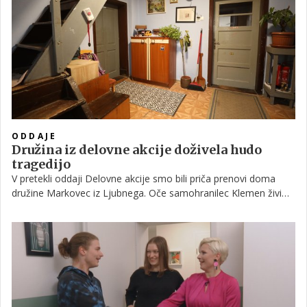
dogodkom so Majina skromna sredstva do sedaj zadostovala
le za minimalne izboljšave, zaradi česar še vedno živita v zelo
dotrajani hiši.
ODDAJE
Družina iz delovne akcije doživela hudo
tragedijo
V pretekli oddaji Delovne akcije smo bili priča prenovi doma
družine Markovec iz Ljubnega. Oče samohranilec Klemen živi
skupaj z dvema majhnima otrokoma in 96-letno babico v precej
dotrajani hiši, ki jo je podedoval po svojem očetu. Še nedolgo
nazaj je izgubil ženo Sandro, ki je izgubila boj z rakom.