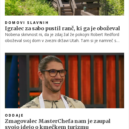
DOMOVI SLAVNIH
Igralec za sabo pustil ranč, ki ga je oboževal
Nobena skrivnost ni, da je zdaj žal že pokojni Robert Redford
oboževal svoj dom v zvezni državi Utah. Tam si je namreč s
soprogo Sibylle Szaggars Redford že pred leti v objemu narave
ustvaril čudovit ranč ter na njem ostal vse do svoje smrti.
ODDAJE
Zmagovalec MasterChefa nam je zaupal
svojo idejo o kmečkem turizmu