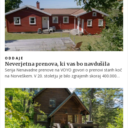
izboljšavo za vse, ki potrebujejo podporo. Spodaj vas čaka
videoposnetek, v katerem je naša ekipa Ano obiskala na
samem začetku prenove in preverila, kaj vse se obeta.
ODDAJE
Neverjetna prenova, ki vas bo navdušila
Serija Nenavadne prenove na VOYO govori o prenovi starih koč
na Norveškem. V 20. stoletju je bilo zgrajenih skoraj 400.000
koč in številne so potrebne prenove. V nadaljevanju si oglejte,
kaj vse vas čaka v 10. sezoni.