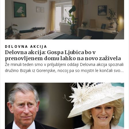
seveda. Nekaj utrinkov smo zbrali spodaj.
DELOVNA AKCIJA
Delovna akcija: Gospa Ljubica bo v
prenovljenem domu lahko na novo zaživela
Že minuli teden smo v priljubljeni oddaji Delovna akcija spoznali
družino Bizjak iz Gorenjske, nocoj pa so mojstri le končali svoje
delo in Ana Praznik je lahko družini predstavila njihovo delo. To
jih je pustilo odprtih ust. Kako je uspela prenova, si oglejte
spodaj.