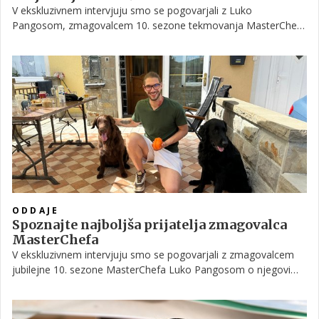
V ekskluzivnem intervjuju smo se pogovarjali z Luko
Pangosom, zmagovalcem 10. sezone tekmovanja MasterChef
Slovenije. Luka je z nami delil svojo ljubezen do vrtnarjenja in
nam pokazal babičin vrt na Primorskem.
ODDAJE
Spoznajte najboljša prijatelja zmagovalca
MasterChefa
V ekskluzivnem intervjuju smo se pogovarjali z zmagovalcem
jubilejne 10. sezone MasterChefa Luko Pangosom o njegovi
ljubezni do pasjih prijateljev. Luka nam je predstavil družinska
psa Rona in Bayouja.