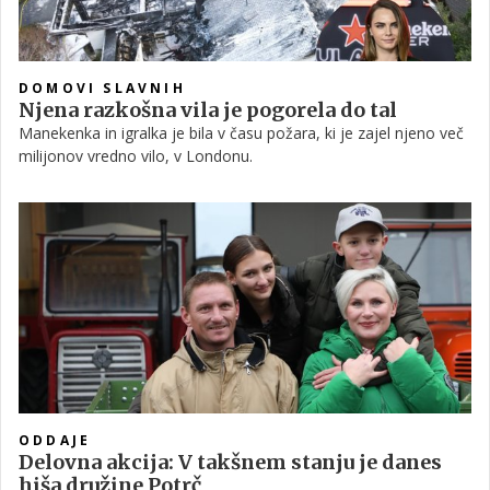
DOMOVI SLAVNIH
Njena razkošna vila je pogorela do tal
Manekenka in igralka je bila v času požara, ki je zajel njeno več
milijonov vredno vilo, v Londonu.
ODDAJE
Delovna akcija: V takšnem stanju je danes
hiša družine Potrč