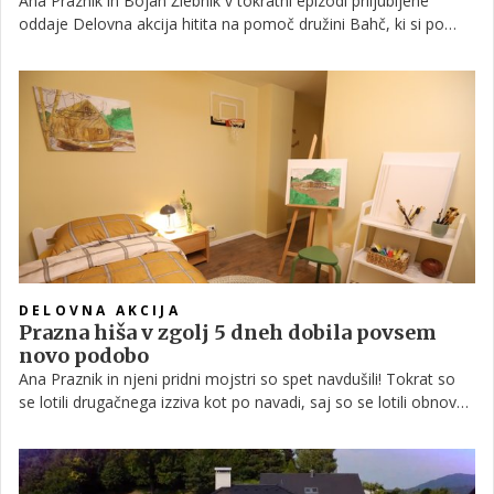
Ana Praznik in Bojan Žlebnik v tokratni epizodi priljubljene
oddaje Delovna akcija hitita na pomoč družini Bahč, ki si po
številnih slabih izkušnjah v življenju želi začeti življenje na novo
v objemu neokrnjene narave v majhni hišici, ki so jo kupili in za
silo obnovili. Tudi njih mojstri ne bodo pustili na cedilu, a tokrat
bodo mojstri potrebovali več kot zgolj pet dni.
DELOVNA AKCIJA
Prazna hiša v zgolj 5 dneh dobila povsem
novo podobo
Ana Praznik in njeni pridni mojstri so spet navdušili! Tokrat so
se lotili drugačnega izziva kot po navadi, saj so se lotili obnove
neopremljenega stanovanja. Čeprav je sprva izgledalo, da bo
delo zato lažje, je tudi to stanovanje skrivalo pasti, ki jih sprva
niso predvideli. A kot smo že vajeni, se izziva niso ustrašili,