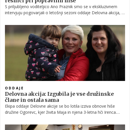
resnici pri popravilih hiše
S priljubljeno voditeljico Ano Praznik smo se v ekskluzivnem
intervjuju pogovarjali o letošnji sezoni oddaje Delovna akcija, ki
se počasi zaključuje, Ana pa nam je vmes zaupala tudi, kaj njej
pomeni dom in kako spretna je sama pri opravljanju hišnih
popravil.
ODDAJE
Delovna akcija: Izgubila je vse družinske
člane in ostala sama
Ekipa oddaje Delovne akcije se bo lotila izziva obnove hiše
družine Ogorevc, kjer živita Maja in njena 3-letna hči Irenca.
Majino življenje je zaznamovala izguba mame zaradi raka ter
skoraj istočasna smrt njene babice in brata. Kljub tem tragičnim