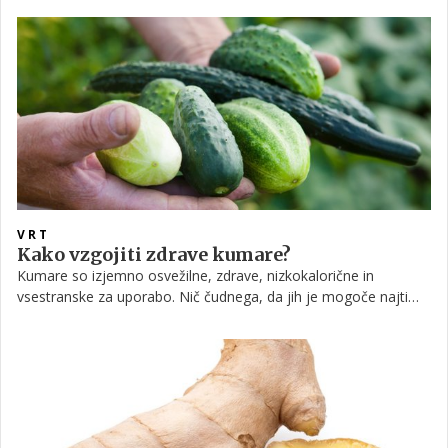
pripravi mesnih kot zelenjavnih jedi. Če želite imeti svoj grmiček
na vrtu ali na balkonu, ga lahko vzgojite iz potaknjencev.
VRT
Kako vzgojiti zdrave kumare?
Kumare so izjemno osvežilne, zdrave, nizkokalorične in
vsestranske za uporabo. Nič čudnega, da jih je mogoče najti
tudi na marsikaterem slovenskem vrtičku. A da bodo plodovi
resnično zdravi, je dobro upoštevati nasvete izkušenih vrtnarjev.