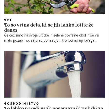
VRT
To so vrtna dela, ki se jih lahko lotite že
danes
Če čez zimo na svoje vrtičke in zelene površine okoli hiše vsi
malo pozabimo, se pred pomladjo hitro lotimo njihovega
urejanja, saj komaj čakamo, da bomo lahko zaužili kakšno
svojo zelenjavo in občudovali urejeno okolico, ki jo bodo krasile
cvetoče rože. Pred pričetkom dela pa potrebujemo le dober
načrt, ustrezno orodje, voljo in čas.
GOSPODINJSTVO
To lahko naredi vsak posameznik v skrbi za