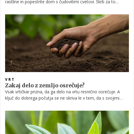
rastline in popestrite dom s čudovitimi cvetovi. Skrb za to
veličastno okrasno rastlino je preprosta, a vendarle vam v
nadaljevanju ponujamo nekaj nasvetov, s pomočjo katerih bo
amarilis cvetel v vsej svoji lepoti.
VRT
Zakaj delo z zemljo osrečuje?
Vsak vrtičkar prizna, da ga delo na vrtu resnično osrečuje. A
ključ do dobrega počutja se ne skriva le v tem, da s svojimi
rokami nekaj pridelajo in nato žanjejo sadove svojega truda,
pač pa tudi v sami zemlji oziroma prsti. Mikroorganizmi v njej
namreč povzročijo proizvodnjo "hormona sreče" v našem
telesu.