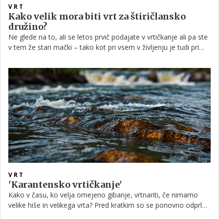
VRT
Kako velik mora biti vrt za štiričlansko
družino?
Ne glede na to, ali se letos prvič podajate v vrtičkanje ali pa ste
v tem že stari mački – tako kot pri vsem v življenju je tudi pri
vrtnarjenju pomembno, da si, še preden dodobra začnemo
delo, naredimo načrt.
VRT
'Karantensko vrtičkanje'
Kako v času, ko velja omejeno gibanje, vrtnariti, če nimamo
velike hiše in velikega vrta? Pred kratkim so se ponovno odprle
vrtnarije, toda določen delež populacije, še vedno ne more, ali