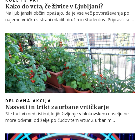
ROŽE IN VRT
Kako do vrta, če živite v Ljubljani?
Na ljubljanski občini opažajo, da je vse več povpraševanja po
najemu vrtička s strani mladih družin in študentov. Pripravili so
tudi učne vrtove.
DELOVNA AKCIJA
Nasveti in triki za urbane vrtičkarje
Ste tudi vi med tistimi, ki jih življenje v blokovskem naselju ne
more odvrniti od želje po čudovitem vrtu? Z urbanim
vrtnarjenjem si lahko morda na zelo majhnem balkonu ali
okenski polici ustvarite lasten kotiček sreče.