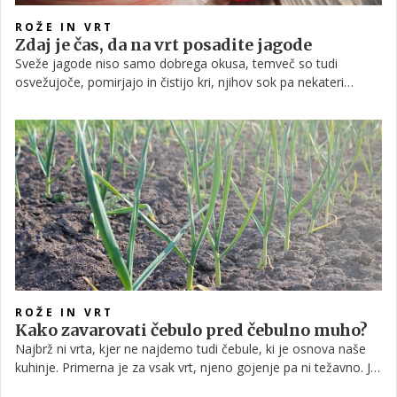
ROŽE IN VRT
Zdaj je čas, da na vrt posadite jagode
Sveže jagode niso samo dobrega okusa, temveč so tudi
osvežujoče, pomirjajo in čistijo kri, njihov sok pa nekateri
uporabljajo celo za zniževanje telesne temperature. V Franciji
veljajo za naravni afrodiziak, za mnoge pa so jagode absolutne
kraljice poletja!
ROŽE IN VRT
Kako zavarovati čebulo pred čebulno muho?
Najbrž ni vrta, kjer ne najdemo tudi čebule, ki je osnova naše
kuhinje. Primerna je za vsak vrt, njeno gojenje pa ni težavno. Je
zelo hvaležna rastlina - razen če jo dobijo 'v roke' škodljivci, kot