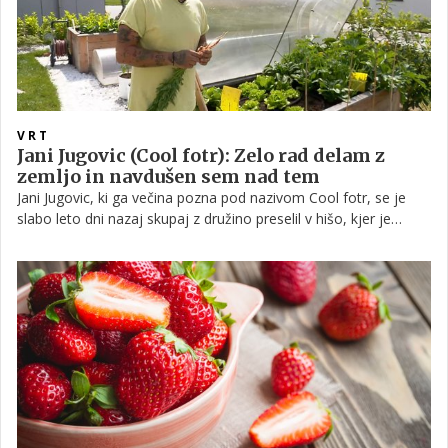
VRT
Jani Jugovic (Cool fotr): Zelo rad delam z
zemljo in navdušen sem nad tem
Jani Jugovic, ki ga večina pozna pod nazivom Cool fotr, se je
slabo leto dni nazaj skupaj z družino preselil v hišo, kjer je
njegovo življenje dobilo nove dimenzije. Med drugim je našel
tudi kotiček zase in začel vrtnariti. Z nami je delil svojo izkušnjo
z visokimi gredami, katero zelenjavo vse prideluje, vmes pa je
razkril tudi recept, tokrat ne kuharskega, ampak kako se lahko
znebimo polžev, ki nam jejo korenje ali solato.