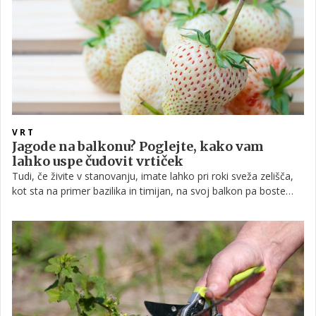
VRT
Jagode na balkonu? Poglejte, kako vam
lahko uspe čudovit vrtiček
Tudi, če živite v stanovanju, imate lahko pri roki sveža zelišča,
kot sta na primer bazilika in timijan, na svoj balkon pa boste
lahko odšli tudi po svežo solato in si jo pripravili za odlično
lahko kosilo. Vrtnarjenje na manjših površinah je namreč lahko
zelo preprosto. V nadaljevanju si preberite nekaj koristnih
nasvetov.