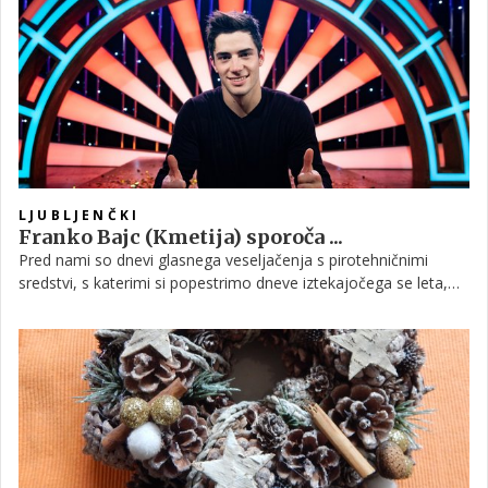
LJUBLJENČKI
Franko Bajc (Kmetija) sporoča ...
Pred nami so dnevi glasnega veseljačenja s pirotehničnimi
sredstvi, s katerimi si popestrimo dneve iztekajočega se leta,
ob tem pa pozabljamo na živali in na naše zdravje. Na
problematiko že opozarjajo tudi znani Slovenci.