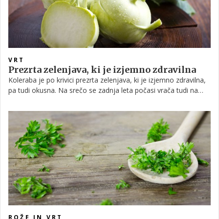
VRT
Prezrta zelenjava, ki je izjemno zdravilna
Koleraba je po krivici prezrta zelenjava, ki je izjemno zdravilna,
pa tudi okusna. Na srečo se zadnja leta počasi vrača tudi na
slovenske vrtove. Če vas mika, da bi jo tudi vi gojili, vam v
nadaljevanju ponujamo nekaj koristnih napotkov.
ROŽE IN VRT