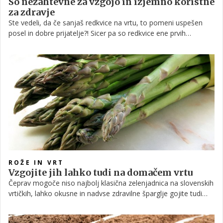
So nezahtevne za vzgojo in izjemno koristne
za zdravje
Ste vedeli, da če sanjaš redkvice na vrtu, to pomeni uspešen
posel in dobre prijatelje?! Sicer pa so redkvice ene prvih
zelenjadnic na vrtu, so bogate s hranili in odlična popestritev
jedilnika.
ROŽE IN VRT
Vzgojite jih lahko tudi na domačem vrtu
Čeprav mogoče niso najbolj klasična zelenjadnica na slovenskih
vrtičkih, lahko okusne in nadvse zdravilne šparglje gojite tudi
doma, namesto da jih kupujete. Kdaj in kako jih saditi, kako
zanje skrbeti in še kup drugih nasvetov in trikov najdete v