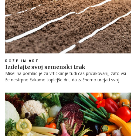
nadaljevanju.
ROŽE IN VRT
Izdelajte svoj semenski trak
Misel na pomlad je za vrtičkanje tudi čas pričakovanj, zato vsi
že nestrpno čakamo toplejše dni, da začnemo urejati svoj
vrtiček. To pa ne pomeni, da do takrat nimamo kaj početi.