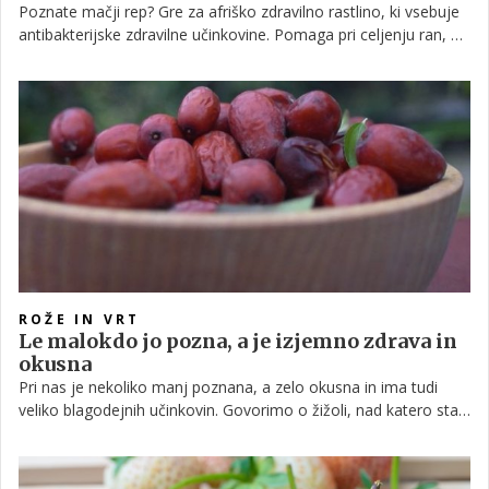
Poznate mačji rep? Gre za afriško zdravilno rastlino, ki vsebuje
antibakterijske zdravilne učinkovine. Pomaga pri celjenju ran, pri
opeklinah ali pikih žuželk, celo pri aknah.
ROŽE IN VRT
Le malokdo jo pozna, a je izjemno zdrava in
okusna
Pri nas je nekoliko manj poznana, a zelo okusna in ima tudi
veliko blagodejnih učinkovin. Govorimo o žižoli, nad katero sta
navdušeni tudi priljubljeni vrtičkarici in jo toplo priporočata
vsem, ki imate prostor na svojem vrtu.