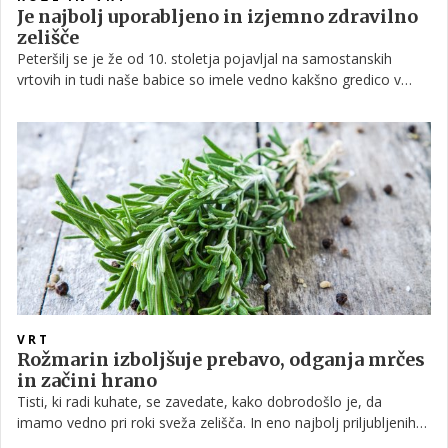
Je najbolj uporabljeno in izjemno zdravilno
zelišče
Peteršilj se je že od 10. stoletja pojavljal na samostanskih
vrtovih in tudi naše babice so imele vedno kakšno gredico v
bližini kuhinje. Spada med kobulnice in je dvoletnica – za vse, ki
želite pridelati semena. Sicer pa velja za eno najbolj znanih in
najpogosteje uporabljenih začimb pri nas. Jedi obogati in skoraj
nikoli ne pokvari okusa. Imejte ga vedno pri roki ...
VRT
Rožmarin izboljšuje prebavo, odganja mrčes
in začini hrano
Tisti, ki radi kuhate, se zavedate, kako dobrodošlo je, da
imamo vedno pri roki sveža zelišča. In eno najbolj priljubljenih
zelišč je zagotovo rožmarin, ki ga lahko uporabljamo tako pri