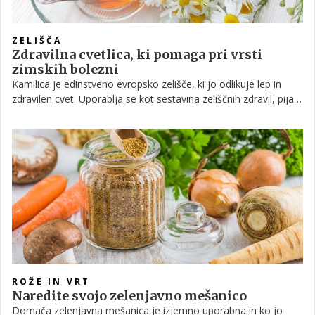
ZELIŠČA
Zdravilna cvetlica, ki pomaga pri vrsti
zimskih bolezni
Kamilica je edinstveno evropsko zelišče, ki jo odlikuje lep in
zdravilen cvet. Uporablja se kot sestavina zeliščnih zdravil, pijač
in izdelkov za nego kože. Poznamo dve vrsti navadne kamilice -
nemško in rimsko. Obe vrsti pa se ponašata z dišečimi cvetovi,
podobnimi marjetici, z belimi cvetnimi listi, ki obkrožajo rumeno
sredino.
ROŽE IN VRT
Naredite svojo zelenjavno mešanico
Domača zelenjavna mešanica je izjemno uporabna in ko jo