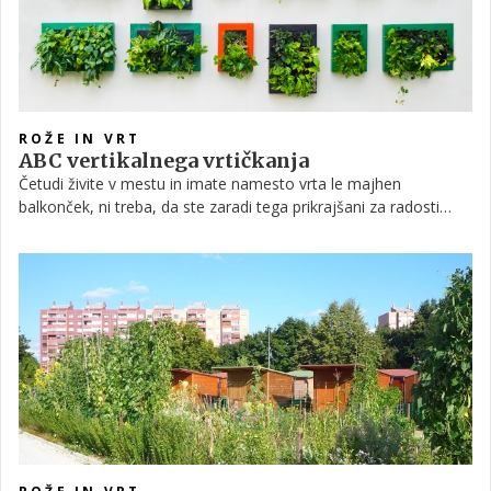
vrtičkar. Morda boste ugotovili, da vrtnarjenje sploh ni težko!
ROŽE IN VRT
ABC vertikalnega vrtičkanja
Četudi živite v mestu in imate namesto vrta le majhen
balkonček, ni treba, da ste zaradi tega prikrajšani za radosti
vrtičkanja. Če ste med tistimi, ki hrano radi začinijo ali okus
izboljšajo z nečim svojim, potem so vertikalni vrtički idealni za
vas.