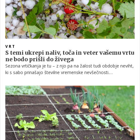
VRT
S temi ukrepi naliv, toča in veter vašemu vrtu
ne bodo prišli do živega
Sezona vrtičkanja je tu – z njo pa na žalost tudi obdobje neviht,
ki s sabo prinašajo številne vremenske nevšečnosti.
Nepredvidljivo vreme, ki smo mu priča v zadnjih letih nas tako
sili k razmišljanju o tem, kako zavarovati vrt, še preden nanj
sploh karkoli posadimo. O preventivnih ukrepih za zaščito vrta
pred nalivi, točo in močnimi vetrovi smo se pogovarjali s prof.
ddr. Ano Vovk z oddelka za geografijo in varstvo okolja
Filozofske Fakultete v Mariboru.