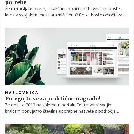
potrebe
Že razmišljate o tem, s kakšnim božičnim drevescem boste
letos v svoj dom vnesli praznični duh? Če se boste odločili za
tistega v lončku, poskrbite za optimalne pogoje za njegovo
preživetje. Tina Ternjak, ki skupaj z mamo Metko vodi oddajo
Vrtičkanje na POP TV, pa ponuja še nekaj drugih možnosti.
NASLOVNICA
Potegujte se za praktično nagrado!
Že od leta 2010 na spletnem portalu Dominvrt.si svojim
bralcem ponujamo številne uporabne nasvete s področja
notranje in zunanje ureditve doma, vrtnarjenja, kako živeti
udobno in kakovostno, a hkrati okolju prijaznejše življenje. Čas
je, da stopimo še en korak naprej in vam vse vsebine ponudimo