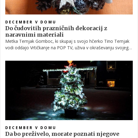
DECEMBER V DOMU
Do čudovitih prazničnih dekoracij z
naravnimi materiali
Metka Ternjak Gomboc, ki skupaj s svojo hčerko Tino Ternjak
vodi oddajo Vrtičkanje na POP TV, uživa v okraševanju svojega
doma. Poglavitni vir materialov za dekoriranje je zanjo narava,
a povsem brez kupljenih okraskov ne gre, saj mora december
biti malo ‘kičast’.
DECEMBER V DOMU
Da bo preživelo, morate poznati njegove