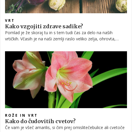
VRT
Kako vzgojiti zdrave sadike?
Pomlad je že skoraj tu in s tem tudi čas za delo na naših
vrtičkih. Včasih je na naši zemlji raslo veliko zelja, ohrovta,
cvetače, kolerabe, v zadnjih letih pa smo postali nekakšen
'solatni' narod.
ROŽE IN VRT
Kako do čudovitih cvetov?
Če vam je všeč amarilis, si čim prej omislitečebulice ali cvetoče