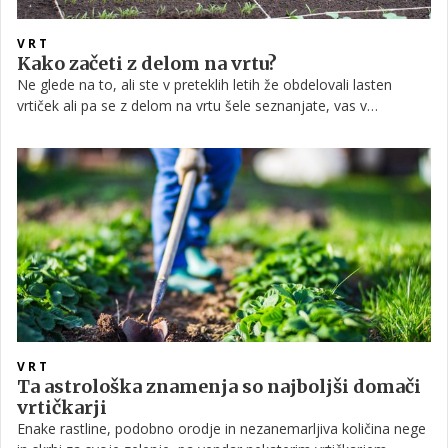
VRT
Kako začeti z delom na vrtu?
Ne glede na to, ali ste v preteklih letih že obdelovali lasten
vrtiček ali pa se z delom na vrtu šele seznanjate, vas v
prihajajočih mesecih čaka kar nekaj dela, to pa bo seveda
bogato poplačano, ko vas bo razveselil pridelek. Za tiste, ki ne
veste, kje bi začeli, smo pripravili nekaj osnovnih napotkov ...
VRT
Ta astrološka znamenja so najboljši domači
vrtičkarji
Enake rastline, podobno orodje in nezanemarljiva količina nege