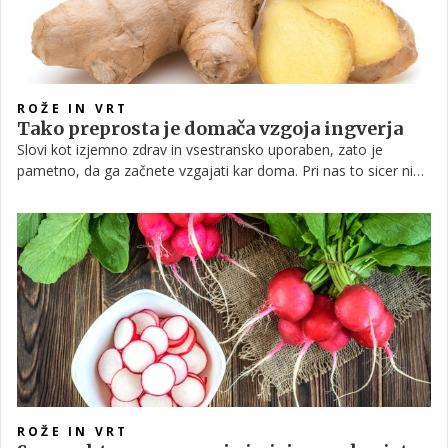
ROŽE IN VRT
Tako preprosta je domača vzgoja ingverja
Slovi kot izjemno zdrav in vsestransko uporaben, zato je
pametno, da ga začnete vzgajati kar doma. Pri nas to sicer ni
pogosta praksa, a vendarle boste presenečeni, kako enostavna
je vzgoja te aromatične rastline v loncih.
ROŽE IN VRT