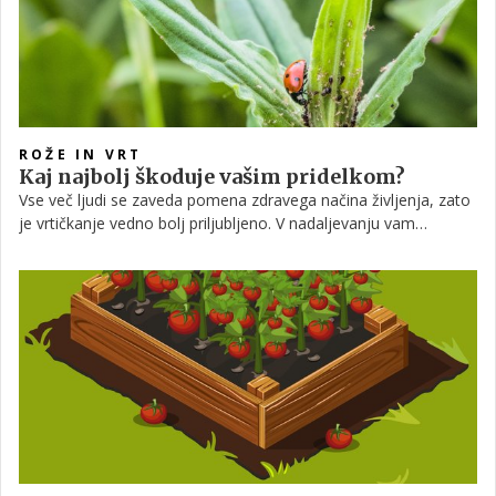
ROŽE IN VRT
Kaj najbolj škoduje vašim pridelkom?
Vse več ljudi se zaveda pomena zdravega načina življenja, zato
je vrtičkanje vedno bolj priljubljeno. V nadaljevanju vam
razkrivamo, kako lahko zaščitite svoje rastline pred
najpogostejšimi škodljivci in boleznimi.