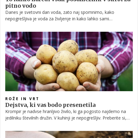
pitno vodo
Danes je svetovni dan voda, zato naj spomnimo, kako
nepogrešljiva je voda za življenje in kako lahko sami
pripomoremo, da jo obvarujemo in preprečimo njeno
onesnaževanje.
ROŽE IN VRT
Dejstva, ki vas bodo presenetila
Krompir je nadvse hranljivo živilo, ki ga pogosto najdemo na
jedilniku številnih družin. V kuhinji je nepogrešljiv. Preberite si,
kdaj ga saditi ter kako zelo prav vam lahko pride tudi pri ostalih
opravilih.