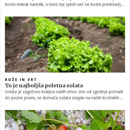
boste enkrat naredili, si brez nje sploh več ne boste predstavljali
priprave nekaterih jedi. Seveda so podobne mešanice na voljo v
skoraj vsaki trgovini, a imajo številne primesi, zato si je
vsekakor bolje vzeti čas in jo pripraviti doma.
ROŽE IN VRT
To je najboljša poletna solata
Solata je zagotovo kraljica naših vrtov. Vse od zgodnje pomadi
do pozne jeseni, se domača solata znajde na naših krožnikih.
Za vas smo pripravili seznam sort, ki vas bodo razveseljevale
poleti.