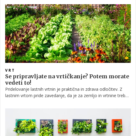
pa zaradi zdravja ni priporočljivo, v trgovino. Govorimo seveda
o starostnikih in vseh tistih, ki so kako drugače med najbolj
ogroženimi. Humanitarno društvo Humanitarček, ki v svojem
delovanju skrbi predvsem za starostnike, izključeni pa niso niti
ostali, je na svojem družbenem profilu objavil zanimiv predlog,
kako se lahko v omejenem času vsi prikupno znajdemo.
VRT
Se pripravljate na vrtičkanje? Potem morate
vedeti to!
Pridelovanje lastnih vrtnin je praktična in zdrava odločitev. Z
lastnim vrtom pride zavedanje, da je za zemljo in vrtnine treba
skrbeti vse leto. Sami se odločate, kakšna gnojila in pesticide
boste uporabljali, na kakšen način boste vrtnarili in
navsezadnje, katere pridelke boste posadili. Z rahlim naporom
in trudom lahko dobite naravno hrano, ki ni le domača, temveč
tudi okusna. Če razmišljate o svojem vrtu, ne veste pa, kje in
kako začeti, vam ponujamo osnove, ki jih mora poznati vsak