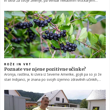
in skrbi za svoje zelenje, pa vendar nekaterim vrtičkarjem
uspeva bolje kot drugim. Morda pa so za vaš bujni zeleni vrt ali
pa cvetočo sobno rastlino 'krive' zvezde? Enako seveda velja za
tiste, ki denimo svojega vrta nikakor ne zmorete ohraniti pri
življenju. Če torej želite izvedeti, katera astrološka znamenja so
najboljši vrtnarji, nadaljujte branje.
ROŽE IN VRT
Poznate vse njene pozitivne učinke?
Aronija, rastlina, ki izvira iz Severne Amerike, gojili pa so jo že
stari Indijanci, je znana po svojih izjemno zdravilnih učinkih,
zato jo posadite na svojem vrtu, če le imate to možnost.