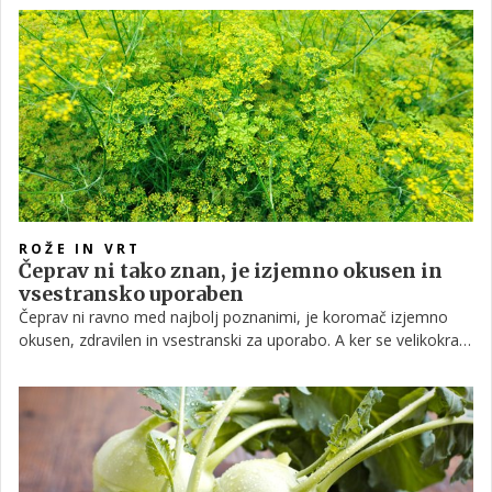
sta čebulna muha ter porova zavrtalka.
ROŽE IN VRT
Čeprav ni tako znan, je izjemno okusen in
vsestransko uporaben
Čeprav ni ravno med najbolj poznanimi, je koromač izjemno
okusen, zdravilen in vsestranski za uporabo. A ker se velikokrat
pojavijo nejasnosti glede različic rastlin in poimenovanja le-teh,
vam jih bomo v nadaljevanju razjasnili.