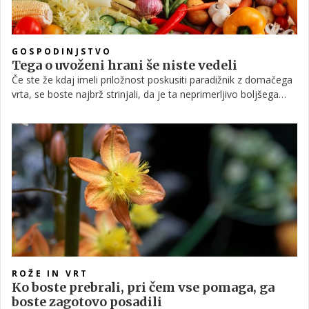
GOSPODINJSTVO
Tega o uvoženi hrani še niste vedeli
Če ste že kdaj imeli priložnost poskusiti paradižnik z domačega
vrta, se boste najbrž strinjali, da je ta neprimerljivo boljšega
okusa od tistega uvoženega, ki kraljuje na večini trgovskih polic.
Tudi pri drugih pridelkih in predelanih izdelkih je slika precej
podobna, a se kljub temu na koncu še vedno večina odloča za
nakup surovin in izdelkov, ki ne izvirajo iz lokalnega okolja.
Zakaj je temu tako in kako lahko to spremenimo?
ROŽE IN VRT
Ko boste prebrali, pri čem vse pomaga, ga
boste zagotovo posadili