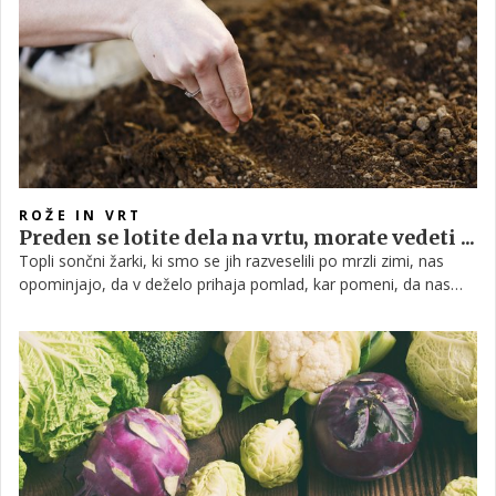
ROŽE IN VRT
Preden se lotite dela na vrtu, morate vedeti ...
Topli sončni žarki, ki smo se jih razveselili po mrzli zimi, nas
opominjajo, da v deželo prihaja pomlad, kar pomeni, da nas
čaka tudi ogromno dela na vrtu. Za začetek je potrebno vrt
pripraviti, si narediti načrt zasaditve, nekatere zeljenjadnice pa
že lahko zasejemo v posode, da vzgojimo lepe in zdrave
sadike. Zavihajte rokave in veselo na delo!