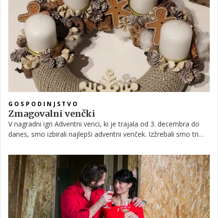
GOSPODINJSTVO
Zmagovalni venčki
V nagradni igri Adventni venci, ki je trajala od 3. decembra do
danes, smo izbirali najlepši adventni venček. Izžrebali smo tri
najlepše, ki si jih lahko ogledate spodaj. Čestitke nagrajenkam!