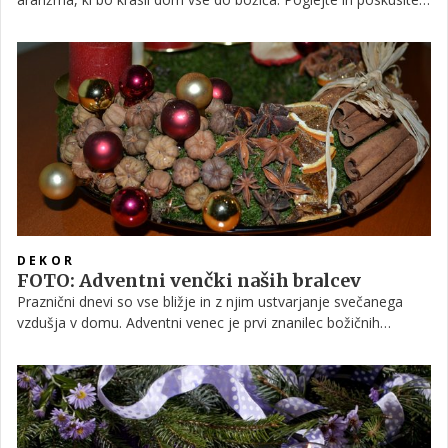
tudi sami!
DEKOR
FOTO: Adventni venčki naših bralcev
Praznični dnevi so vse bližje in z njim ustvarjanje svečanega
vzdušja v domu. Adventni venec je prvi znanilec božičnih
praznikov in mnogi ga izdelamo sami. Zato smo na naši
Facebook strani bralke in bralce pozvali, da z nami podelijo
fotografije svojih doma izdelanih venčkov.