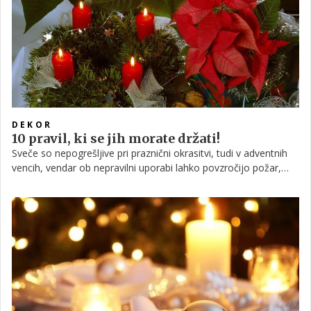
božičem. Poglejmo si, kakšni so letošnji trendi adventnih
venčkov in še boljše, kako lahko adventni venček letos
naredimo sami.
DEKOR
10 pravil, ki se jih morate držati!
Sveče so nepogrešljive pri praznični okrasitvi, tudi v adventnih
vencih, vendar ob nepravilni uporabi lahko povzročijo požar,
opozarjajo v Upravi za zaščito in reševanje.