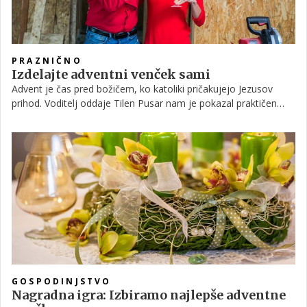
PRAZNIČNO
Izdelajte adventni venček sami
Advent je čas pred božičem, ko katoliki pričakujejo Jezusov
prihod. Voditelj oddaje Tilen Pusar nam je pokazal praktičen
način, kako lahko izdelamo najlepši adventni venček, kot iz
trgovine, kar sami.
GOSPODINJSTVO
Nagradna igra: Izbiramo najlepše adventne