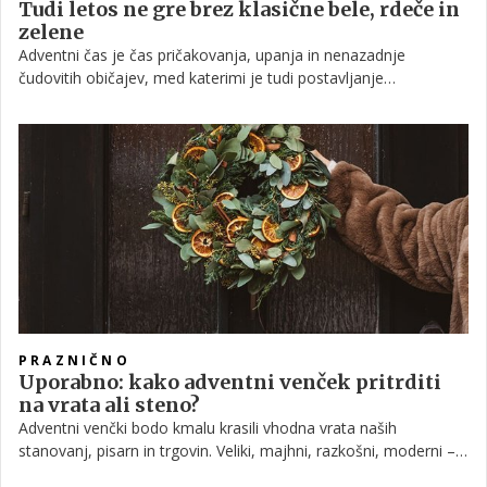
Tudi letos ne gre brez klasične bele, rdeče in
zelene
Adventni čas je čas pričakovanja, upanja in nenazadnje
čudovitih običajev, med katerimi je tudi postavljanje
adventnega venčka in prižiganje svečk na njem. Sama beseda
'advent' pomeni prihod in v krščanski tradiciji simbolizira rojstvo
Jezusa, a kljub izvoru praznovanje božiča že dolgo ni več
omejeno na versko pripadnost. Adventni venček tako danes
predstavlja čudovito namizno ali pa visečo dekoracijo, ki nam
naznanja prihod božiča. Metka Sporiš, po izobrazbi agronom, ki
jo je pot zanesla v floristiko, nam je med drugim zaupala, koliko
tradicije danes sploh še ostaja v adventnih venčkih, kakšni so
letošnji trendi na tem področju in še marsikatero zanimivost.
PRAZNIČNO
Uporabno: kako adventni venček pritrditi
na vrata ali steno?
Adventni venčki bodo kmalu krasili vhodna vrata naših
stanovanj, pisarn in trgovin. Veliki, majhni, razkošni, moderni –
prav vsak si izbere svojega. Ne moremo mimo dejstva, da se