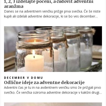
1, 2, 3 izdelajte poceni, a čudovit adventni
aranžma
Danes se na adventnem venčku prižge prva svečka. Če še niste
kupili ali izdelali adventne dekoracije, ki se bo ves december
bohotila na vaši mizi, jo z malce spretnosti in dobre volje lahko
izdelate zelo hitro.
DECEMBER V DOMU
Odlične ideje za adventne dekoracije
Adventni čas je tu in na avdentnem venčku smo že prižgali prvo
svečko. Če venčka oziroma adventne dekoracije v kakšni drugi
obliki še nimate, lahko navdih poiščete v galeriji.