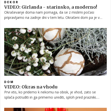
DEKOR
VIDEO: Girlanda - starinsko, a moderno!
Okraševanje doma nam pomaga, da se z mislimi počasi
pripravljamo na zadnje dni v tem letu. Okrašeni dom pa je v
pomoč tudi našim najbližjim, da ta čas začutijo in doživijo
drugače. V videu si oglejte, kako izdelati girlando, ki nam bo pri
dekoriranju v pomoč na več načinov.
DOM
VIDEO: Okras na vhodu
Prvi vtis, ko pridemo k nekomu na obisk, je vhod, zato se
splača potruditi in ga primerno urediti, sploh pred prazniki.
Ponujamo vam idejo, kako odsluženo košaro spremenimo v
zelo privlačen praznični aranžma.