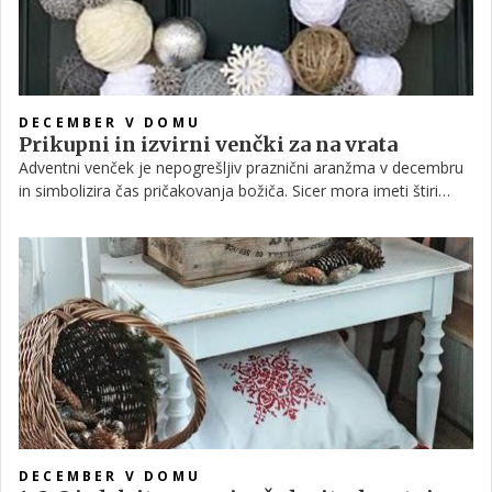
DECEMBER V DOMU
Prikupni in izvirni venčki za na vrata
Adventni venček je nepogrešljiv praznični aranžma v decembru
in simbolizira čas pričakovanja božiča. Sicer mora imeti štiri
sveče, ki simbolizirajo štiri tedne pred božičem, ko so sveti trije
kralji potovali na Jezusovo rojstvo, no, poznamo pa tudi take
venčke, ki jih ne postavimo na mizo, ampak jih obesimo na
vrata. Zaradi varnosti naj bodo ti raje brez sveč, so pa kljub
temu čudovita praznična dekoracija. Poglejte nekaj malce
drugačnih venčkov za na vrata in morda se vam utrne kakšna
ideja!
DECEMBER V DOMU