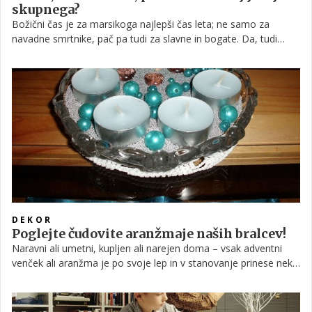
skupnega?
Božični čas je za marsikoga najlepši čas leta; ne samo za
navadne smrtnike, pač pa tudi za slavne in bogate. Da, tudi
zvezdniki z veseljem izdelajo adventni venček, okrasijo
smrečico ter se veselijo obdarovanja, nekateri izmed njih pa z
oboževalci delijo praznično vzdušje na družbenih omrežjih.
Poglejmo, kdo izmed njih je pokazal božično drevesce na
Instagramu!
DEKOR
Poglejte čudovite aranžmaje naših bralcev!
Naravni ali umetni, kupljen ali narejen doma – vsak adventni
venček ali aranžma je po svoje lep in v stanovanje prinese nek
poseben čar. Nekaj naših bralcev je z veseljem delilo svoje
letošnje adventne ’kreacije’ z nami. Poglejte!