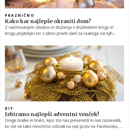
PRAZNIČNO
Kako kar najlepše okrasiti dom?
Z načrtovanjem obiskov in druženja v družinskem krogu in
krogu prijateljev ter z izbiro pravih daril za vsakega od njih
boste imeli med prazniki zagotovo veliko dela. Čeprav gre za
zelo prijetna opravila, pa včasih ta lahko prerastejo v breme. Da
vam okraševanje doma ne bo predstavljalo dodatnega stresa,
vam ponujamo nekaj nasvetov.
DIY
Izbiramo najlepši adventni venček!
Drage bralke in bralci, lepo ste nas presenetili in nas razveselili,
ko ste se tako množično odzvali na naš poziv na Facebooku, da