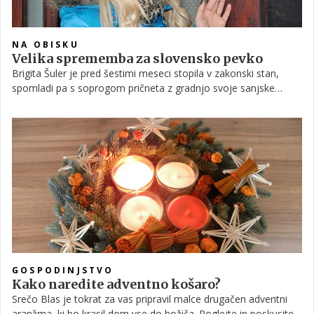
NA OBISKU
Velika sprememba za slovensko pevko
Brigita Šuler je pred šestimi meseci stopila v zakonski stan,
spomladi pa s soprogom pričneta z gradnjo svoje sanjske
hiške, kjer si bosta ustvarila družino.
GOSPODINJSTVO
Kako naredite adventno košaro?
Srečo Blas je tokrat za vas pripravil malce drugačen adventni
aranžma, ki bo krasil dom vse do božiča. Poglejte in poskusite