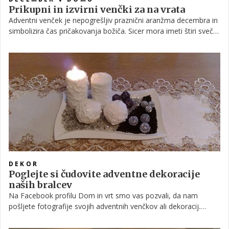
Prikupni in izvirni venčki za na vrata
Adventni venček je nepogrešljiv praznični aranžma decembra in
simbolizira čas pričakovanja božiča. Sicer mora imeti štiri sveče,
ki simbolizirajo štiri tedne pred božičem, ko so sveti trije kralji
potovali na Jezusovo rojstvo, poznamo pa tudi take venčke, ki
jih ne postavimo na mizo, ampak jih obesimo na vrata. Zaradi
varnosti naj bodo ti raje brez sveč, so pa kljub temu čudovita
praznična dekoracija. Poglejte nekaj malce drugačnih venčkov
za na vrata in morda se vam utrne kakšna ideja!
DEKOR
Poglejte si čudovite adventne dekoracije
naših bralcev
Na Facebook profilu Dom in vrt smo vas pozvali, da nam
pošljete fotografije svojih adventnih venčkov ali dekoracij.
Letos ste se še posebej potrudili in nam poslali ogromno
fotografij, vaše izvirne dekoracije pa so prisegle vsa naša