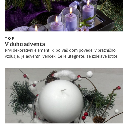
TOP
V duhu adventa
Prvi dekorativni element, ki bo vaš dom povedel v praznično
vzdušje, je adventni venček. Če le utegnete, se izdelave lotite
sami, saj bo tako praznični čas veliko bolj doživet.