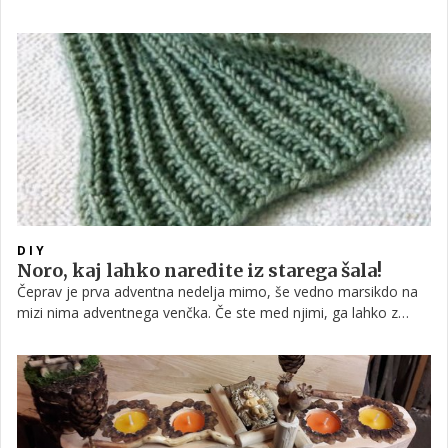
v komentar 'prilepite' fotografije vaših adventnih venčkov. Tudi
mi si želimo razveseliti vas, zato organiziramo nagradni natečaj!
DIY
Noro, kaj lahko naredite iz starega šala!
Čeprav je prva adventna nedelja mimo, še vedno marsikdo na
mizi nima adventnega venčka. Če ste med njimi, ga lahko z
malce spretnosti izdelate sami, med drugim iz starega šala.
Takšen venček je letos pravi hit. Nekaj idej najdete v
nadaljevanju ...