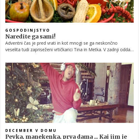
GOSPODINJSTVO
Naredite ga sami!
Adventni čas je pred vrati in kot mnogi se ga neskončno
veselita tudi zapriseženi vrtičkarici Tina in Metka. V zadnji oddaji
Vrtičkanje prve sezone nam bosta pokazali, kako sami spleteta
adventni venček.
DECEMBER V DOMU
Pevka, manekenka, prva dama ... Kaj jim je