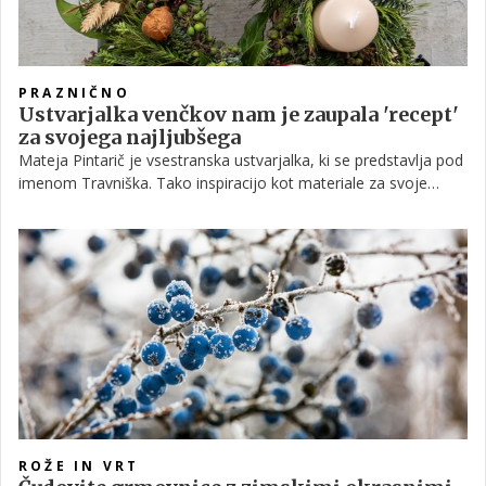
PRAZNIČNO
Ustvarjalka venčkov nam je zaupala 'recept'
za svojega najljubšega
Mateja Pintarič je vsestranska ustvarjalka, ki se predstavlja pod
imenom Travniška. Tako inspiracijo kot materiale za svoje
ustvarjanje najpogosteje črpa iz narave. V času, ko je najbolj
zasedena, saj hiti še z ustvarjanjem zadnjih adventnih venčkov,
si je vzela čas in z nami poklepetala prav o tej temi, adventnih
venčkih.
ROŽE IN VRT