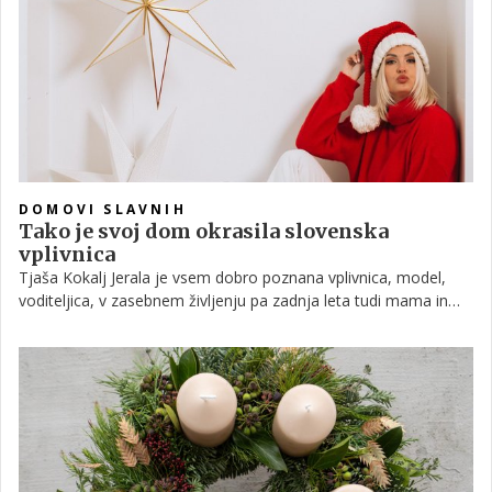
DOMOVI SLAVNIH
Tako je svoj dom okrasila slovenska
vplivnica
Tjaša Kokalj Jerala je vsem dobro poznana vplivnica, model,
voditeljica, v zasebnem življenju pa zadnja leta tudi mama in
žena. Ne le, da smo nje same vajeni vedno urejene in
elegantne, prav takšen je tudi njen dom, ki tako vsako leto ob
tem času zaživi v čudovitem prazničnem vzdušju.