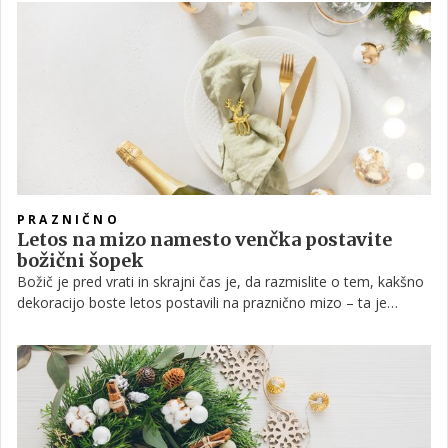
barvami, pentljami, zvezdami, skratka z vsem, kar nam srce
poželi. Lahko pa se seveda odločimo za bolj minimalističen
videz, ki pa ne prinaša nič manj veselja in sreče. Da bo odločitev
lažja, predstavljamo tri teme, s katerimi letos ni mogoče
zgrešiti.
PRAZNIČNO
Letos na mizo namesto venčka postavite
božični šopek
Božič je pred vrati in skrajni čas je, da razmislite o tem, kakšno
dekoracijo boste letos postavili na praznično mizo – ta je
namreč ravno tako pomembna kot to kar boste skuhali. Da bo
božična večerja čudovita v vseh pogledih predstavljamo nekaj
trendov – med katerimi zagotovo eden izstopa, nanj pa letos
prisega tudi priznana floristka Metka Sporiš.