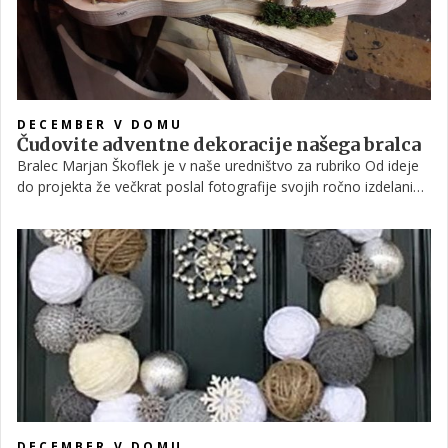
DECEMBER V DOMU
Čudovite adventne dekoracije našega bralca
Bralec Marjan Škoflek je v naše uredništvo za rubriko Od ideje
do projekta že večkrat poslal fotografije svojih ročno izdelanih
predmetov. Tokrat nas je prijetno presenetil s fotografijami
adventnih dekoracij.
DECEMBER V DOMU