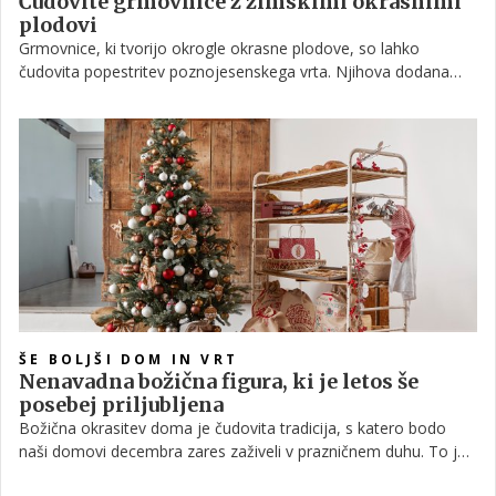
Čudovite grmovnice z zimskimi okrasnimi
plodovi
Grmovnice, ki tvorijo okrogle okrasne plodove, so lahko
čudovita popestritev poznojesenskega vrta. Njihova dodana
vrednost je ta, da so najlepše ravno takrat, ko se narava umiri
in večina drugih okrasnih rastlin svoje liste, cvetove in plodove
že zdavnaj odvrže.
ŠE BOLJŠI DOM IN VRT
Nenavadna božična figura, ki je letos še
posebej priljubljena
Božična okrasitev doma je čudovita tradicija, s katero bodo
naši domovi decembra zares zaživeli v prazničnem duhu. To je
tudi edini čas v letu, ko lahko pretiravamo z bleščicami,