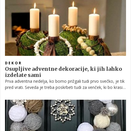
pričakovanja. Nekaj teh si lahko ogledate v galeriji.
DEKOR
Osupljive adventne dekoracije, ki jih lahko
izdelate sami
Prva adventna nedelja, ko bomo prižgali tudi prvo svečko, je tik
pred vrati. Seveda je treba poskrbeti tudi za venček, ki bo krasil
našo mizo. Že dolgo namreč ne gre zgolj za tradicijo, ampak
postajajo adventne dekoracije že skoraj umetnine, ki so lahko
čudovita dopolnitev celotnega prostora. V galeriji vam zato
ponujamo nekaj dekoracij, ki jih z malce spretnosti lahko
izdelate kar sami.