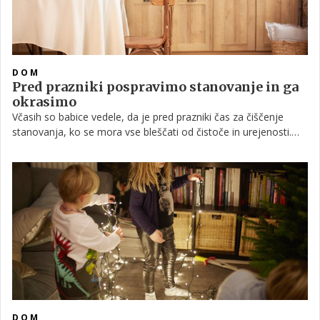
DOM
Pred prazniki pospravimo stanovanje in ga
okrasimo
Včasih so babice vedele, da je pred prazniki čas za čiščenje
stanovanja, ko se mora vse bleščati od čistoče in urejenosti.
Verjetno v kratkih in meglenih zimskih dneh ne moremo ravno
obilno zračiti in pomivati, stanovanje pa vseeno lahko
pospravimo in očistimo.
DOM