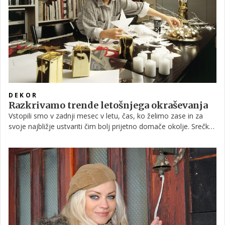
DEKOR
Razkrivamo trende letošnjega okraševanja
Vstopili smo v zadnji mesec v letu, čas, ko želimo zase in za
svoje najbližje ustvariti čim bolj prijetno domače okolje. Srečka
Blasa iz Studia za zeleni ambient Dafnis smo zato povprašali,
kakšni trendi prevladujejo v letošnji praznični sezoni in kako
vanjo kar najbolje vključiti naravo.