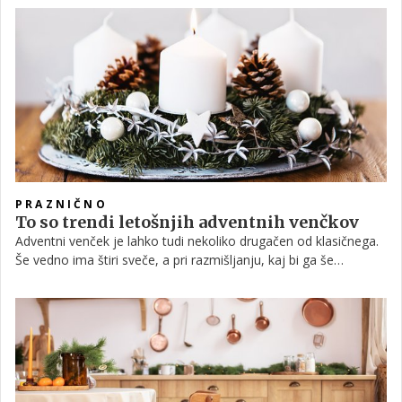
že vrsto let tudi v svetu božično-novoletnih dekoracij
postavljajo trendi in namigovanja, kateri so najbolj popularni
načini okrasitve stanovanj, drevesc in vsega, kar pritiče
decembrskemu vzdušju.
PRAZNIČNO
To so trendi letošnjih adventnih venčkov
Adventni venček je lahko tudi nekoliko drugačen od klasičnega.
Še vedno ima štiri sveče, a pri razmišljanju, kaj bi ga še
sestavljalo, lahko uporabite domišljijo in celo sami izdelate
nekaj povsem unikatnega.