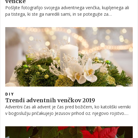
venčke
Pošljite fotografijo svojega adventnega venčka, kupljenega ali
pa tistega, ki ste ga naredili sami, in se potegujte za
vsestransko pisalo dom in vrt!
DIY
Trendi adventnih venčkov 2019
Adventni čas ali advent je čas pred božičem, ko katoliški verniki
v bogoslužju pričakujejo Jezusov prihod oz. njegovo rojstvo.
Počasi se vsi, z različnimi pripravami, dekoracijami in rituali
pripravljamo na prihod praznikov. K adventu seveda spada tudi
adventni venček, na katerem svečko prižgemo štiri tedne pred