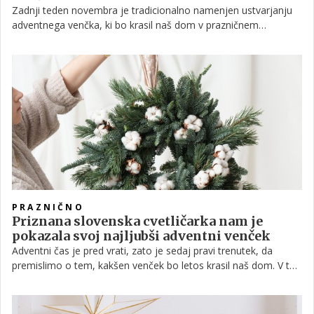
Zadnji teden novembra je tradicionalno namenjen ustvarjanju
adventnega venčka, ki bo krasil naš dom v prazničnem
decembru. Ob tem se pojavi kup vprašanj, od izbire vrste
venčka do pregleda letošnjih trendov.
PRAZNIČNO
Priznana slovenska cvetličarka nam je
pokazala svoj najljubši adventni venček
Adventni čas je pred vrati, zato je sedaj pravi trenutek, da
premislimo o tem, kakšen venček bo letos krasil naš dom. V ta
namen smo se pogovarjali s priznano cvetličarko Metko Sporiš,
ki nam je zaupala, kakšni so letošnji trendi na tem področju.