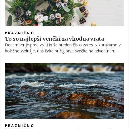
PRAZNIČNO
To so najlepši venčki za vhodna vrata
December je pred vrati in še preden čisto zares zakorakamo v
božično vzdušje, nas čaka prižig prve svečke na adventnem
venčku. Datum, ki si ga morate zapomniti, je 27. november,
takrat namreč praznujemo prvo adventno nedeljo. Tradicija
veleva, da mora biti adventni venček postavljen na mizo v
dnevni sobi ali jedilnici, na njem pa morajo biti štiri svečke,
vsaka za eno nedeljo, kolikor nas še loči do božiča. A če vam je
ljubša ideja venčka na vhodnih vratih, vam nihče ne bo
oporekal. Morda pa boste letos venček celo zamenjali za
čudovito dekoracijo iz naravnih materialov, izbira je popolnoma
vaša. Za lažjo odločitev smo pripravili izbor najlepših adventnih
venčkov, ki bodo polepšali vaše stanovanje in mu vnesli
praznični duh.
PRAZNIČNO