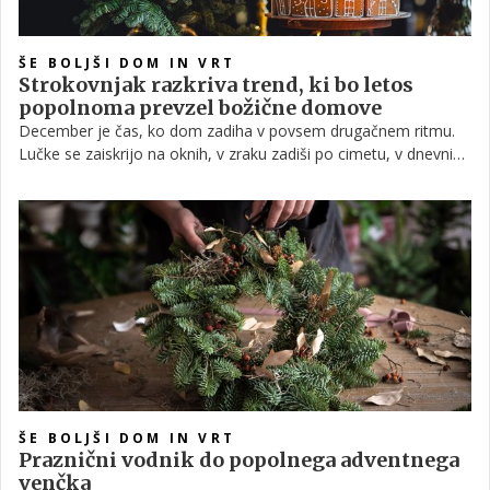
ŠE BOLJŠI DOM IN VRT
Strokovnjak razkriva trend, ki bo letos
popolnoma prevzel božične domove
December je čas, ko dom zadiha v povsem drugačnem ritmu.
Lučke se zaiskrijo na oknih, v zraku zadiši po cimetu, v dnevni
sobi pa zažari smreka, ki v trenutku ustvari toplino doma. Da bi
letošnje praznike okrasili kar se da čarobno, smo zbrali
strokovne nasvete in zamisli za dekoracijo, ki pooseblja
najlepšo plat decembrskih praznikov.
ŠE BOLJŠI DOM IN VRT
Praznični vodnik do popolnega adventnega
venčka