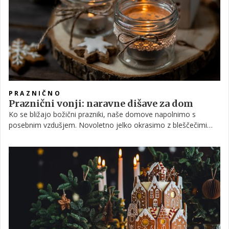
vzrok je nepazljivost.
PRAZNIČNO
Praznični vonji: naravne dišave za dom
Ko se bližajo božični prazniki, naše domove napolnimo s
posebnim vzdušjem. Novoletno jelko okrasimo z bleščečimi
okraski, mizo krasi adventni venček, po kuhinji pa se širi vonj
sveže pečenih piškotov. In prav vonji so tisti, ki v prostor
prinesejo pravo praznično čarobnost, napolnijo ga s toplino,
domačnostjo in spomini, ki jih želimo podoživeti vsako leto.