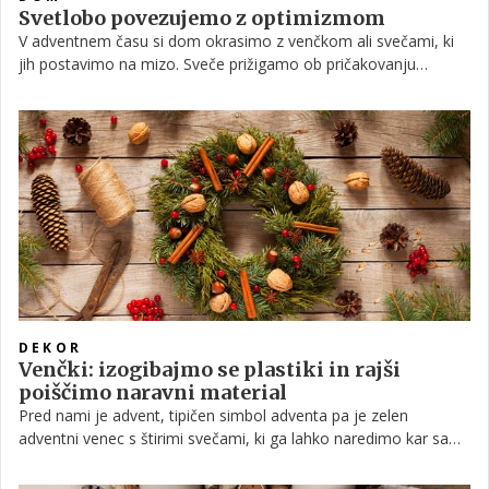
Svetlobo povezujemo z optimizmom
V adventnem času si dom okrasimo z venčkom ali svečami, ki
jih postavimo na mizo. Sveče prižigamo ob pričakovanju
prazničnega časa in tudi zato, ker želimo v svojem domu
pričarati domačnost in toplino. Topla, migetajoča nežna
svetloba sveč je res drugačna od močne, bele svetlobe, ki jo
imamo v stanovanjih.
DEKOR
Venčki: izogibajmo se plastiki in rajši
poiščimo naravni material
Pred nami je advent, tipičen simbol adventa pa je zelen
adventni venec s štirimi svečami, ki ga lahko naredimo kar sami.
Poglejte, kako.