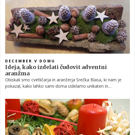
DECEMBER V DOMU
Ideja, kako izdelati čudovit adventni
aranžma
Obiskali smo cvetličarja in aranžerja Srečka Blasa, ki nam je
pokazal, kako lahko sami doma izdelamo unikaten in
popolnoma naraven adventni okras. Čeprav se še vedno največ
ljudi odloča kar za venčke, pa je lahko tudi doma izdelan
aranžma prava paša za oči.