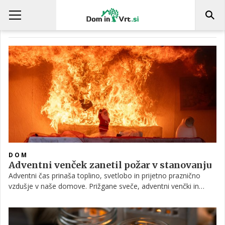
ADVENTNI VENČEK
DOM
Adventni venček zanetil požar v stanovanju
Adventni čas prinaša toplino, svetlobo in prijetno praznično
vzdušje v naše domove. Prižgane sveče, adventni venčki in
praznični okraski so del tradicije, ki jo mnogi povezujemo z
družinsko bližino in pričakovanjem božiča. Žal pa se prav v tem
obdobju vsako leto zgodi več požarov, katerih najpogostejši