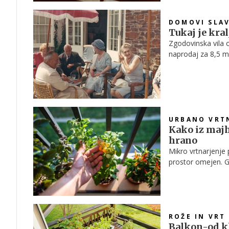
DOMOVI SLA
Tukaj je kral
Zgodovinska vila ob
naprodaj za 8,5 mi
razkošje, vrtovi in
URBANO VRT
Kako iz majh
hrano
Mikro vrtnarjenje p
prostor omejen. G
so okenske police, 
ROŽE IN VRT
Balkon-od k