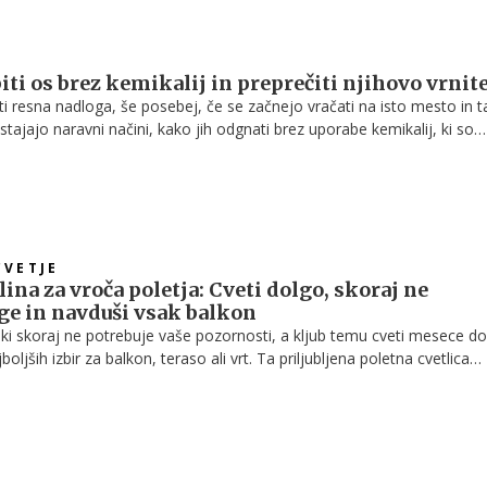
iti os brez kemikalij in preprečiti njihovo vrnit
i resna nadloga, še posebej, če se začnejo vračati na isto mesto in 
stajajo naravni načini, kako jih odgnati brez uporabe kemikalij, ki so
n ljudi.
CVETJE
ina za vroča poletja: Cveti dolgo, skoraj ne
ge in navduši vsak balkon
, ki skoraj ne potrebuje vaše pozornosti, a kljub temu cveti mesece do
oljših izbir za balkon, teraso ali vrt. Ta priljubljena poletna cvetlica
im cvetenjem, odlično prenaša vročino in sušo, poleg tega pa privabl