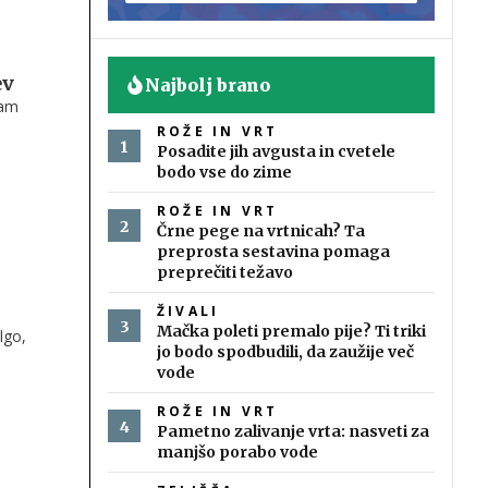
ev
Najbolj brano
tam
ROŽE IN VRT
Posadite jih avgusta in cvetele
bodo vse do zime
ROŽE IN VRT
Črne pege na vrtnicah? Ta
preprosta sestavina pomaga
preprečiti težavo
ŽIVALI
Mačka poleti premalo pije? Ti triki
lgo,
jo bodo spodbudili, da zaužije več
vode
ja
ROŽE IN VRT
Pametno zalivanje vrta: nasveti za
manjšo porabo vode