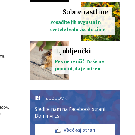
Sobne rastline
v.
Posadite jih avgusta in
cvetele bodo vse do zime
Ljubljenčki
ta.
Pes ne renči? To še ne
čk.
pomeni, da je miren
Facebook
vetov,
Sledite nam na Facebook strani
n
Dominvrt.si
Všečkaj stran