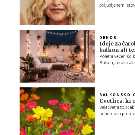
priljubljenem leto
elegantno posestv
DEKOR
Ideje za čar
balkon ali te
Poletni večeri so 
Balkon, terasa al
spremeni v prijete
BALKONSKO 
Cvetlica, ki 
Velecvetni tolščak 
odpornosti proti v
vrtove. Z nekaj pr