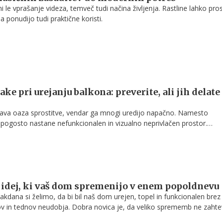
i le vprašanje videza, temveč tudi načina življenja. Rastline lahko pro
a ponudijo tudi praktične koristi.
ke pri urejanju balkona: preverite, ali jih delate
rava oaza sprostitve, vendar ga mnogi uredijo napačno. Namesto
 pogosto nastane nefunkcionalen in vizualno neprivlačen prostor.
otranje oblikovanje opozarjajo, da lahko že majhne napake bistveno
 in estetiko balkona.
 idej, ki vaš dom spremenijo v enem popoldnevu
kdana si želimo, da bi bil naš dom urejen, topel in funkcionalen brez
ov in tednov neudobja. Dobra novica je, da veliko sprememb ne zaht
 ne visokih stroškov. Z nekaj premišljenimi potezami lahko že v enem