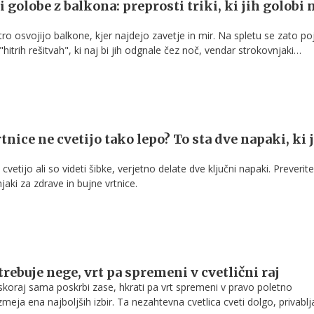
golobe z balkona: preprosti triki, ki jih golobi 
ro osvojijo balkone, kjer najdejo zavetje in mir. Na spletu se zato po
hitrih rešitvah", ki naj bi jih odgnale čez noč, vendar strokovnjaki
 v resnici za kombinacijo več ukrepov, ki skupaj naredijo prostor zanj
tnice ne cvetijo tako lepo? To sta dve napaki, ki 
cvetijo ali so videti šibke, verjetno delate dve ključni napaki. Preverite
jaki za zdrave in bujne vrtnice.
rebuje nege, vrt pa spremeni v cvetlični raj
 skoraj sama poskrbi zase, hkrati pa vrt spremeni v pravo poletno
zmeja ena najboljših izbir. Ta nezahtevna cvetlica cveti dolgo, privablj