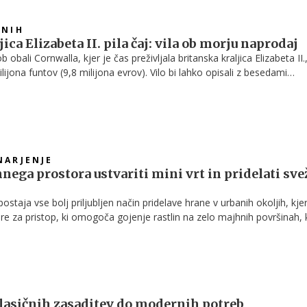
VNIH
jica Elizabeta II. pila čaj: vila ob morju naprodaj
 obali Cornwalla, kjer je čas preživljala britanska kraljica Elizabeta II.,
lijona funtov (9,8 milijona evrov). Vilo bi lahko opisali z besedami
 razgled.
NARJENJE
nega prostora ustvariti mini vrt in pridelati sve
ostaja vse bolj priljubljen način pridelave hrane v urbanih okoljih, kjer
re za pristop, ki omogoča gojenje rastlin na zelo majhnih površinah, 
balkoni ali celo kuhinjski kotički.
lasičnih zasaditev do modernih potreb