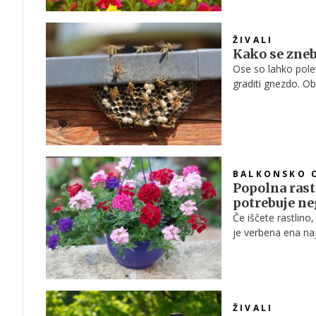
ŽIVALI
Kako se zneb
Ose so lahko polet
graditi gnezdo. Ob
varnejši za okolje i
BALKONSKO 
Popolna rastl
potrebuje ne
Če iščete rastlino
je verbena ena najb
navdušuje z bogat
čebele in metulje.
ŽIVALI