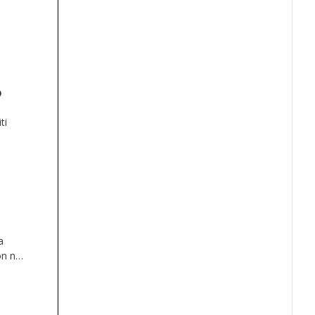
o
ti
a
n ni