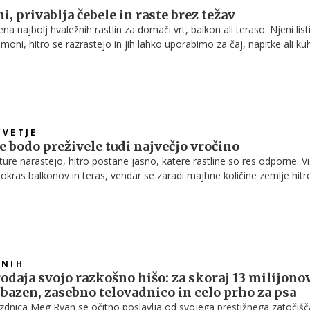
i, privablja čebele in raste brez težav
ena najbolj hvaležnih rastlin za domači vrt, balkon ali teraso. Njeni list
limoni, hitro se razrastejo in jih lahko uporabimo za čaj, napitke ali kuh
 ista rastlina uspevala več let.
CVETJE
že bodo preživele tudi največjo vročino
ure narastejo, hitro postane jasno, katere rastline so res odporne. V
okras balkonov in teras, vendar se zaradi majhne količine zemlje hitr
šijo. Če izberemo prave rastline, lahko v cvetočem balkonu uživamo vs
olj vročih dneh.
VNIH
daja svojo razkošno hišo: za skoraj 13 milijono
 bazen, zasebno telovadnico in celo prho za psa
dnica Meg Ryan se očitno poslavlja od svojega prestižnega zatočišč