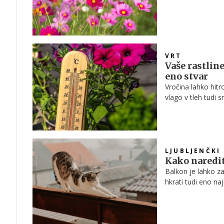
metulje in uspeva 
VRT
Vaše rastlin
eno stvar
Vročina lahko hitro 
vlago v tleh tudi 
LJUBLJENČKI
Kako naredit
Balkon je lahko za
hkrati tudi eno na
varen prostor za m