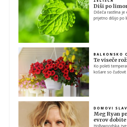
ZELIŠČA
Diši po limon
Dišeča rastlina je 
prijetno dišijo po 
Ob pravilni negi bo
BALKONSKO 
Te viseče ro
Ko poleti temperat
košare so čudovit 
segrejejo in izsu
jeseni, tudi v najb
DOMOVI SLA
Meg Ryan pro
evrov dobite
Hollywoodska zvez