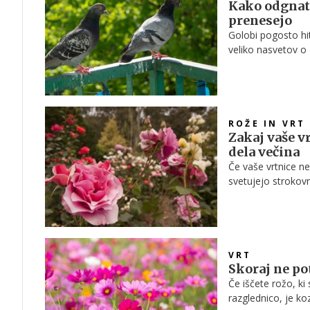
Kako odgnati 
prenesejo
Golobi pogosto hit
veliko nasvetov o "
poudarjajo, da gre
neprivlačen.
ROŽE IN VRT
Zakaj vaše vr
dela večina
Če vaše vrtnice ne 
svetujejo strokovn
VRT
Skoraj ne pot
Če iščete rožo, ki
razglednico, je ko