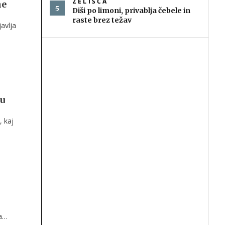
ZELIŠČA
ne
Diši po limoni, privablja čebele in
raste brez težav
javlja
e
ju
, kaj
a