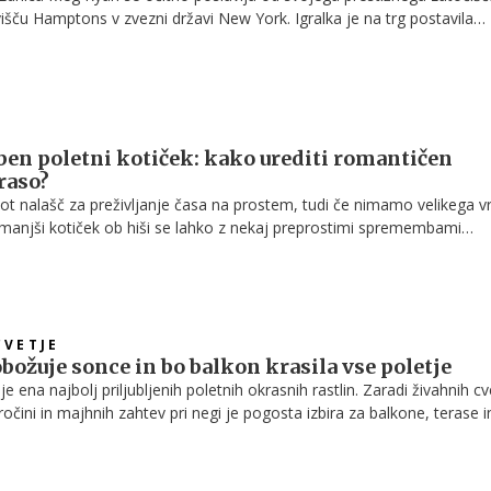
višču Hamptons v zvezni državi New York. Igralka je na trg postavila
o v kraju Bridgehampton, zanj pa zahteva približno 13,2 milijona evro
oben poletni kotiček: kako urediti romantičen
raso?
kot nalašč za preživljanje časa na prostem, tudi če nimamo velikega vr
i manjši kotiček ob hiši se lahko z nekaj preprostimi spremembami
n prostor za sprostitev, jutranjo kavo ali romantične večere ob soju lu
CVETJE
obožuje sonce in bo balkon krasila vse poletje
je ena najbolj priljubljenih poletnih okrasnih rastlin. Zaradi živahnih c
ročini in majhnih zahtev pri negi je pogosta izbira za balkone, terase i
avilne nege lahko cveti več mesecev in ustvari pravo barvno razkošje.