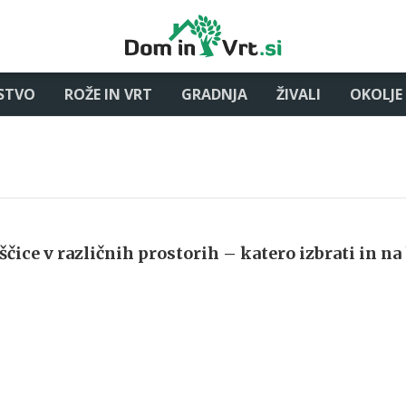
STVO
ROŽE IN VRT
GRADNJA
ŽIVALI
OKOLJE
ščice v različnih prostorih – katero izbrati in na