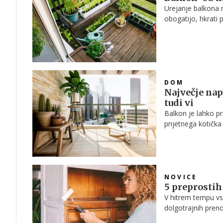
Urejanje balkona n
obogatijo, hkrati p
DOM
Največje napa
tudi vi
Balkon je lahko p
prijetnega kotička
Strokovnjaki za n
vplivajo na udobje
NOVICE
5 preprostih
V hitrem tempu vsa
dolgotrajnih pren
niti veliko časa,