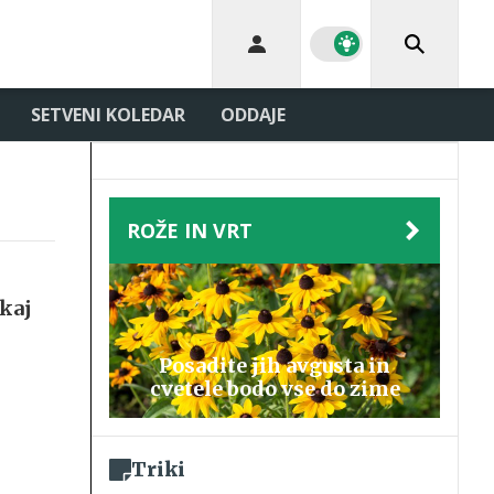
SETVENI KOLEDAR
ODDAJE
ROŽE IN VRT
 kaj
Posadite jih avgusta in
cvetele bodo vse do zime
Triki