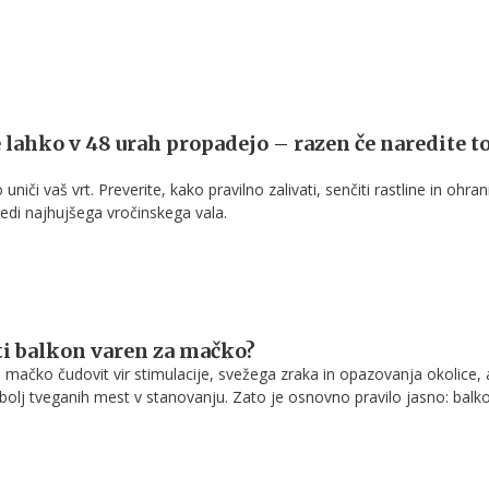
tudi tam, kjer številne druge rastline hitro odpovejo.
e lahko v 48 urah propadejo – razen če naredite t
uniči vaš vrt. Preverite, kako pravilno zalivati, senčiti rastline in ohrani
sredi najhujšega vročinskega vala.
i balkon varen za mačko?
 mačko čudovit vir stimulacije, svežega zraka in opazovanja okolice, 
jbolj tveganih mest v stanovanju. Zato je osnovno pravilo jasno: balko
ačko, dokler ni fizično ustrezno zavarovan.