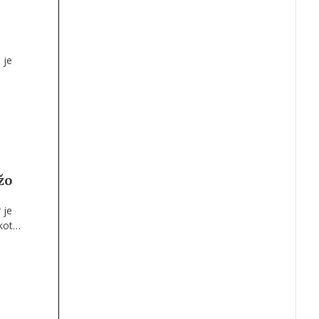
 je
žo
 je
kot