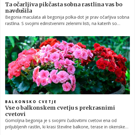
Ta očarljiva pikčasta sobna rastlina vas bo
navdušila
Begonia maculata ali begonija polka-dot je prav očarljiva sobna
rastlina. S svojimi edinstvenimi zelenimi listi, na katerih so
prisrčno razporejene bele pikice, kot bi jih nekdo narisal, se bo
prav gotovo odlično ujela z dekorjem vaše dnevne sobe.
BALKONSKO CVETJE
Vse o balkonskem cvetju s prekrasnimi
cvetovi
Gomoljna begonija je s svojimi čudovitimi cvetovi ena od
priljubljenih rastlin, ki krasi številne balkone, terase in okenske
police. Ker obstaja več različnih sort, ki se med sabo razlikujejo