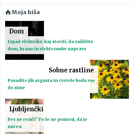
Moja hiša
Dom
Izpad elektrike: kaj storiti, da zaščitite
dom, hrano in elektronske naprave
Sobne rastline
Posadite jih avgusta in cvetele bodo vse
do zime
Ljubljenčki
Pes ne renči? To še ne pomeni, da je
miren