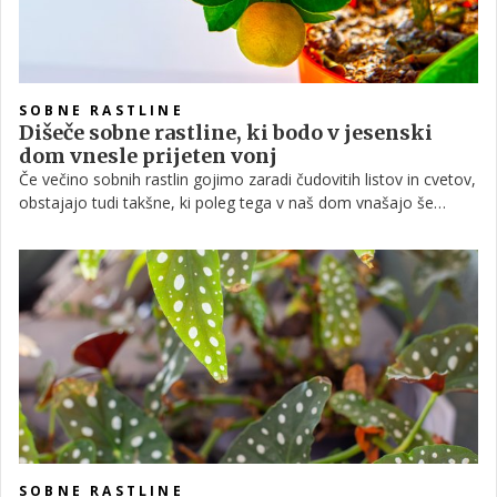
SOBNE RASTLINE
Dišeče sobne rastline, ki bodo v jesenski
dom vnesle prijeten vonj
Če večino sobnih rastlin gojimo zaradi čudovitih listov in cvetov,
obstajajo tudi takšne, ki poleg tega v naš dom vnašajo še
omamne vonjave. In le kdaj, če ne v hladnejših dneh je bolj
primeren čas, da svoje stanovanje napolnimo z vonjem po
cimetu, vaniliji, pomaranči – ali pa po kakšni zares dišeči sobni
rastlini.
SOBNE RASTLINE