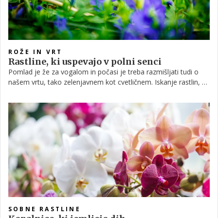
ROŽE IN VRT
Rastline, ki uspevajo v polni senci
Pomlad je že za vogalom in počasi je treba razmišljati tudi o
našem vrtu, tako zelenjavnem kot cvetličnem. Iskanje rastlin, ki
rastejo v polni senci, je lahko izziv.
SOBNE RASTLINE