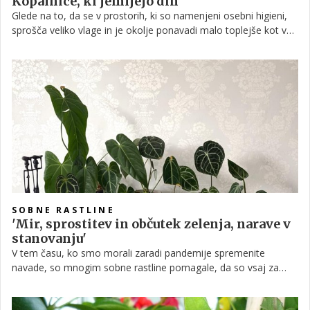
Kopalnice, ki jemljejo dih
Glede na to, da se v prostorih, ki so namenjeni osebni higieni,
sprošča veliko vlage in je okolje ponavadi malo toplejše kot v
drugih bivalnih delih, je ta ambient kot nalašč ustvarjen za
določene vrste tropskega rastlinja. Preverite, s katerimi si lahko
pričarate pravi mali eksotični raj.
SOBNE RASTLINE
'Mir, sprostitev in občutek zelenja, narave v
stanovanju'
V tem času, ko smo morali zaradi pandemije spremenite
navade, so mnogim sobne rastline pomagale, da so vsaj za
trenutek pozabili na stresne trenutke. Ljubiteljev je vsak dan
več, tako občasno poklepetamo s posamezniki, ki jih navdušuje