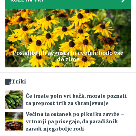
Posadite jih avgusta in cvetele bodo vse
do zime
Triki
Če imate poln vrt bučk, morate poznati
ta preprost trik za shranjevanje
Večina ta ostanek po pikniku zavrže –
vrtnarji pa prisegajo, da paradižnik
zaradi njega bolje rodi