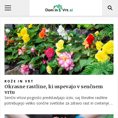
BEGONIJA
ROŽE IN VRT
Okrasne rastline, ki uspevajo v senčnem
vrtu
Senčni vrtovi pogosto predstavljajo izziv, saj številne rastline
potrebujejo veliko sončne svetlobe za zdravo rast in cvetenje.
Kljub temu obstaja več vrst cvetlic, ki odlično uspevajo tudi v
senci in lahko takšne prostore spremenijo v bujno in barvito