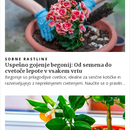
oazo. Po mnenju vrtnarskih strokovnjakov je ključno izbrati
rastline, prilagojene nižji svetlobi in vlagi.
SOBNE RASTLINE
Uspešno gojenje begonij: Od semena do
cvetoče lepote v vsakem vrtu
Begonije so prilagodljive cvetlice, idealne za senčne kotičke in
razveseljujejo z neprekinjenim cvetenjem. Naučite se o pravilni
oskrbi, od izbire primernega substrata do tehnik zalivanja in
odstranjevanja cvetov, da boste uživali v bujnem cvetenju do
prvih zmrzali.