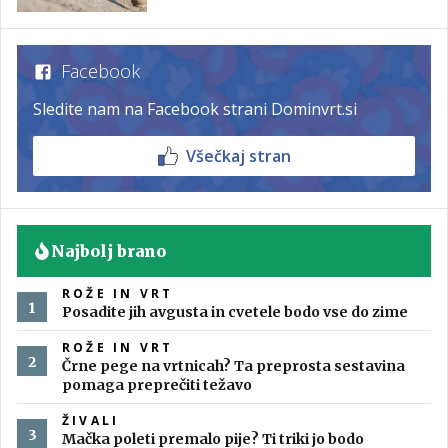
Facebook
Sledite nam na Facebook strani Dominvrt.si
Všečkaj stran
Najbolj brano
ROŽE IN VRT
Posadite jih avgusta in cvetele bodo vse do zime
ROŽE IN VRT
Črne pege na vrtnicah? Ta preprosta sestavina
pomaga preprečiti težavo
ŽIVALI
Mačka poleti premalo pije? Ti triki jo bodo