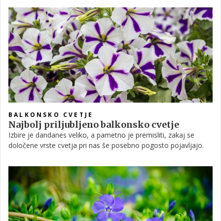
po cvetovih, boste zagotovo poiskali sebi najljubšo. Zakaj so
gomoljaste begonije nezahtevne, kakšna lega jim paše in, kako
je potrebno za njih skrbeti, si preberite v nadaljevanju.
BALKONSKO CVETJE
Najbolj priljubljeno balkonsko cvetje
Izbire je dandanes veliko, a pametno je premisliti, zakaj se
določene vrste cvetja pri nas še posebno pogosto pojavljajo.