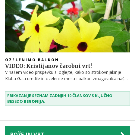
ta zeleni hobi.
OZELENIMO BALKON
VIDEO: Kristijanov čarobni vrt!
V našem video prispevku si oglejte, kako so strokovnjakinje
Kluba Gaia uredile in ozelenile mestni balkon zmagovalca naše
nagradne akcije "Vaš balkon je lahko čarobni vrt" Kristijana
Šuštarja!
PRIKAZAN JE SEZNAM ZADNJIH 10 ČLANKOV S KLJUČNO
BESEDO
BEGONIJA
.
ROŽE IN VRT