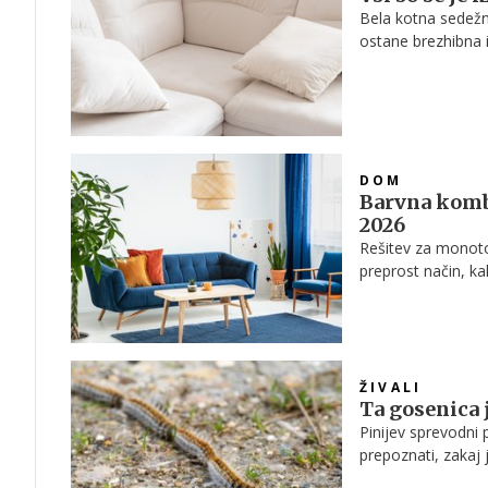
Bela kotna sedežna
ostane brezhibna i
DOM
Barvna kombi
2026
Rešitev za monoto
preprost način, ka
energijo in se izo
ŽIVALI
Ta gosenica j
Pinijev sprevodni 
prepoznati, zakaj j