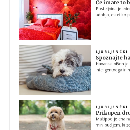
Če imate to 
Posteljnina je ed
udobja, estetiko p
oblikovalci opoza
naredijo zastarel. 
preference hitro s
LJUBLJENČKI
Spoznajte ha
Havanski bišon je 
inteligentnega in 
prijazne narave, m
dobro znajde tako 
LJUBLJENČKI
Prikupen dru
Maltipoo je ena n
mini pudljem, ki z