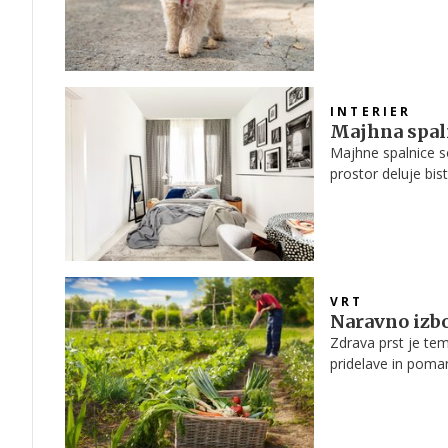
izredno navezanost
značaja je maltipo
družinami in ljudmi
INTERIER
Majhna spaln
Majhne spalnice so
prostor deluje bis
da prava postavit
prostornosti. Z n
in vizualno privlač
VRT
Naravno izbol
Zdrava prst je te
pridelave in poma
izboljšujejo strukt
omogoča bolj rodov