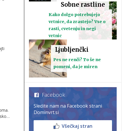
Sobne rastline
Kako dolgo potrebujejo
vrtnice, da zrastejo? Vse o
rasti, cvetenju in negi
vrtnic
jti
Ljubljenčki
Pes ne renči? To še ne
pomeni, da je miren
Facebook
Sledite nam na Facebook strani
doma.
Dominvrt.si
nsko
Všečkaj stran