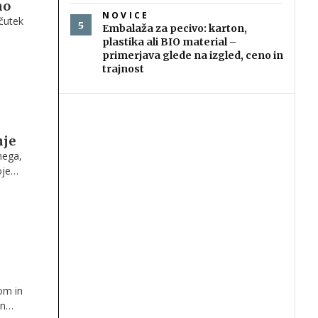
no
NOVICE
čutek
Embalaža za pecivo: karton,
plastika ali BIO material –
rostor
primerjava glede na izgled, ceno in
trajnost
.
nje
nega,
oje
 ki se
om in
in