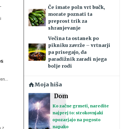
–
Če imate poln vrt bučk,
morate poznati ta
i
preprost trik za
shranjevanje
Večina ta ostanek po
pikniku zavrže – vrtnarji
pa prisegajo, da
paradižnik zaradi njega
os
bolje rodi
trende
Moja hiša
Dom
Ko začne grmeti, naredite
najprej to: strokovnjaki
opozarjajo na pogosto
napako
o z