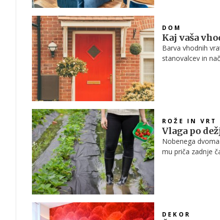
DOM
Kaj vaša vho
Barva vhodnih vra
stanovalcev in nač
psihologijo barv, l
okolici.
ROŽE IN VRT
Vlaga po dež
Nobenega dvoma ni
mu priča zadnje ča
svoj vrt pred in 
DEKOR