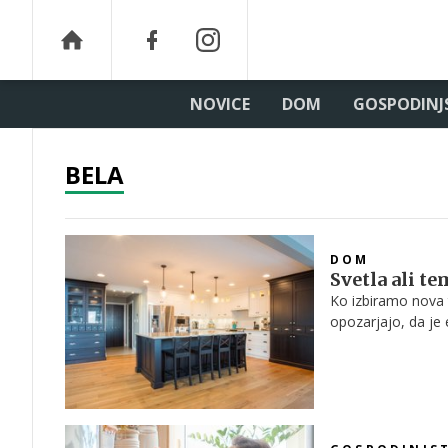
NOVICE
DOM
GOSPODINJ
BELA
DOM
Svetla ali t
Ko izbiramo nova t
opozarjajo, da je
svetlobo, vzdušje 
ni, ali so boljša 
načinu življenja.