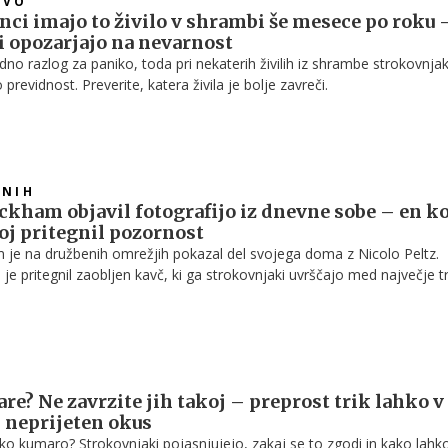
TVO
ci imajo to živilo v shrambi še mesece po roku 
 opozarjajo na nevarnost
no razlog za paniko, toda pri nekaterih živilih iz shrambe strokovnjak
revidnost. Preverite, katera živila je bolje zavreči.
VNIH
kham objavil fotografijo iz dnevne sobe – en k
oj pritegnil pozornost
je na družbenih omrežjih pokazal del svojega doma z Nicolo Peltz.
je pritegnil zaobljen kavč, ki ga strokovnjaki uvrščajo med največje 
ih sob.
e? Ne zavrzite jih takoj – preprost trik lahko v
 neprijeten okus
enko kumaro? Strokovnjaki pojasnjujejo, zakaj se to zgodi in kako lahk