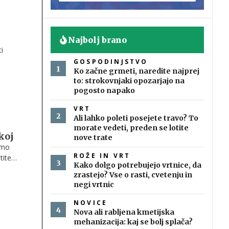
Najbolj brano
i
GOSPODINJSTVO
iti
Ko začne grmeti, naredite najprej
to: strokovnjaki opozarjajo na
pogosto napako
VRT
Ali lahko poleti posejete travo? To
morate vedeti, preden se lotite
koj
nove trate
smo
ROŽE IN VRT
tite
Kako dolgo potrebujejo vrtnice, da
zrastejo? Vse o rasti, cvetenju in
negi vrtnic
NOVICE
Nova ali rabljena kmetijska
mehanizacija: kaj se bolj splača?