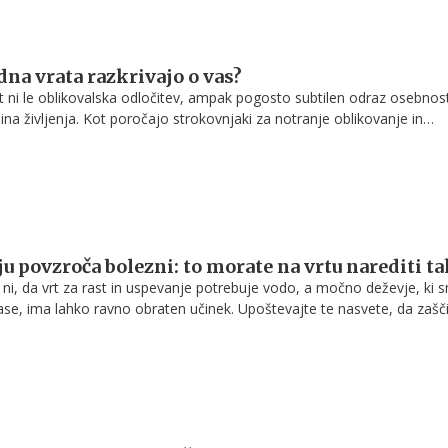
dna vrata razkrivajo o vas?
t ni le oblikovalska odločitev, ampak pogosto subtilen odraz osebnost
ina življenja. Kot poročajo strokovnjaki za notranje oblikovanje in
judje pri izbiri pogosto nezavedno sledijo občutkom, ki jih želijo sporoč
ju povzroča bolezni: to morate na vrtu narediti ta
, da vrt za rast in uspevanje potrebuje vodo, a močno deževje, ki 
se, ima lahko ravno obraten učinek. Upoštevajte te nasvete, da zašči
po močnem ali dolgotrajnem deževju.