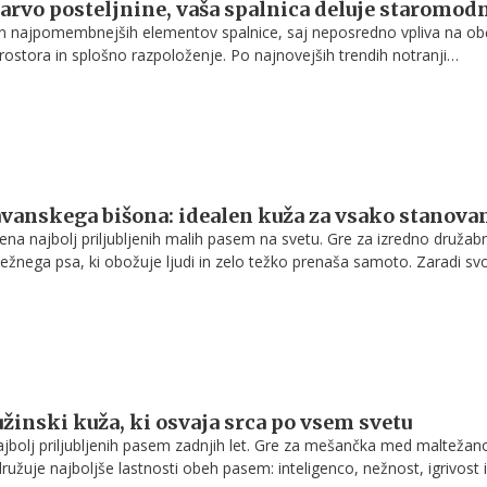
barvo posteljnine, vaša spalnica deluje staromod
en najpomembnejših elementov spalnice, saj neposredno vpliva na ob
rostora in splošno razpoloženje. Po najnovejših trendih notranji
rjajo, da so nekatere barve posteljnine že povsem iz mode in lahko p
Strokovnjaki iz različnih oblikovalskih publikacij poudarjajo, da se
preminjajo, zato je izbira pravih tonov ključna za sodoben videz doma
vanskega bišona: idealen kuža za vsako stanova
ena najbolj priljubljenih malih pasem na svetu. Gre za izredno družab
nežnega psa, ki obožuje ljudi in zelo težko prenaša samoto. Zaradi sv
ajhne velikosti in igrivega značaja velja za odličnega družinskega psa,
v stanovanju kot v hiši.
žinski kuža, ki osvaja srca po vsem svetu
ajbolj priljubljenih pasem zadnjih let. Gre za mešančka med maltežan
družuje najboljše lastnosti obeh pasem: inteligenco, nežnost, igrivost 