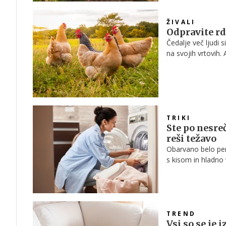
ŽIVALI
Odpravite rd
Čedalje več ljudi s
na svojih vrtovih. 
ogrozijo zdravje p
TRIKI
Ste po nesre
reši težavo
Obarvano belo per
s kisom in hladno 
ukrepati.
TREND
Vsi so se je i