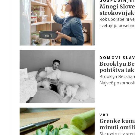
GOSPODINJS
Mnogi Sloven
strokovnjaki
Rok uporabe ni ved
svetujejo posebno p
DOMOVI SLA
Brooklyn Bec
pohištva tak
Brooklyn Beckham 
Največ pozornosti 
opremljanja dnevn
VRT
Grenke kumar
minuti omili
Ste ugriznili v gr