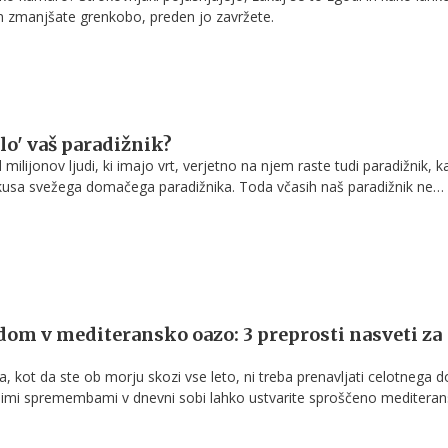
 zmanjšate grenkobo, preden jo zavržete.
lo' vaš paradižnik?
ilijonov ljudi, ki imajo vrt, verjetno na njem raste tudi paradižnik, ka
usa svežega domačega paradižnika. Toda včasih naš paradižnik ne
si želeli.
om v mediteransko oazo: 3 preprosti nasveti za
ka, kot da ste ob morju skozi vse leto, ni treba prenavljati celotnega 
nimi spremembami v dnevni sobi lahko ustvarite sproščeno meditera
ja na sonce, morski zrak in poletno brezskrbnost.