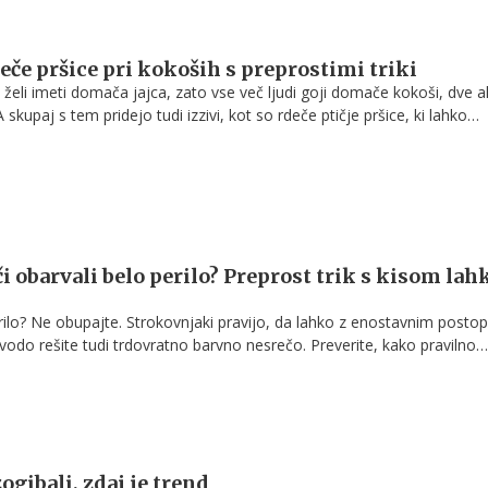
eče pršice pri kokoših s preprostimi triki
i želi imeti domača jajca, zato vse več ljudi goji domače kokoši, dve ali
A skupaj s tem pridejo tudi izzivi, kot so rdeče ptičje pršice, ki lahko
erutnine.
či obarvali belo perilo? Preprost trik s kisom lah
ilo? Ne obupajte. Strokovnjaki pravijo, da lahko z enostavnim post
vodo rešite tudi trdovratno barvno nesrečo. Preverite, kako pravilno
zogibali, zdaj je trend