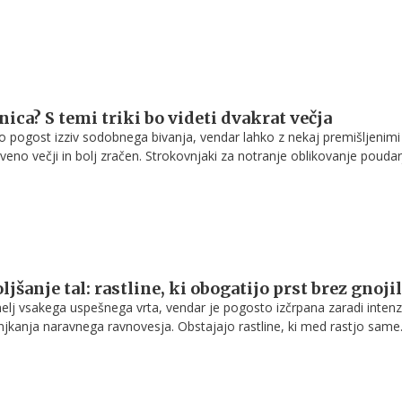
 na ljudi. Zaradi svojega prikupnega videza, mehke dlake in prijazne
o postal izredno priljubljen družinski pes, predvsem med mladimi
, ki živijo v stanovanjih.
ica? S temi triki bo videti dvakrat večja
 pogost izziv sodobnega bivanja, vendar lahko z nekaj premišljenimi t
tveno večji in bolj zračen. Strokovnjaki za notranje oblikovanje poudar
ev, izbira pohištva in uporaba svetlobe močno vplivajo na občutek
ekaj preprostimi rešitvami lahko tudi majhen prostor postane funkcion
en.
jšanje tal: rastline, ki obogatijo prst brez gnoji
melj vsakega uspešnega vrta, vendar je pogosto izčrpana zaradi intenz
njkanja naravnega ravnovesja. Obstajajo rastline, ki med rastjo same
uro tal, dodajajo hranila in spodbujajo mikrobiološko življenje v zemlji
itno in stabilno vrtno okolje brez umetnih gnojil.