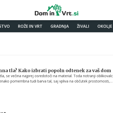
STVO
ROŽE IN VRT
GRADNJA
ŽIVALI
OKOLJE
emna tla? Kako izbrati popoln odtenek za vaš dom
la, se večina najprej osredotoči na material. Toda notranji oblikovalc
 enako pomembna tudi barva tal, saj vpliva na občutek prostornosti,
in celo na to, kako pogosto boste posegali po sesalniku. Zato vpraša
svetla ali temna tla, temveč katera bodo bolje ustrezala vašemu domu i