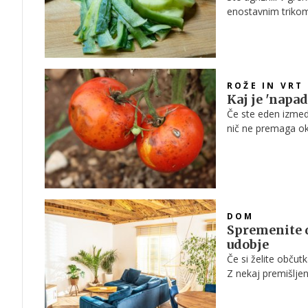
enostavnim trikom
ROŽE IN VRT
Kaj je 'napad
Če ste eden izmed m
nič ne premaga ok
uspeva tako, kot bi 
DOM
Spremenite d
udobje
Če si želite občut
Z nekaj premišlje
vzdušje, ki spomin