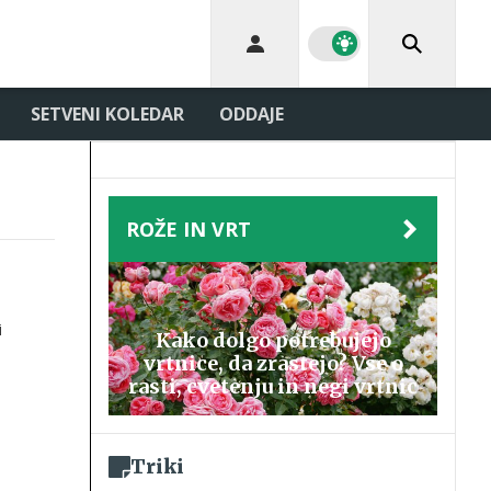
SETVENI KOLEDAR
ODDAJE
ROŽE IN VRT
i
Kako dolgo potrebujejo
vrtnice, da zrastejo? Vse o
nje
rasti, cvetenju in negi vrtnic
n
Triki