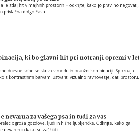
 je zdaj hit v majhnih prostorih – odkrijte, kako jo pravilno negovati,
n privlačna dolgo časa.
nacija, ki bo glavni hit pri notranji opremi v le
ne dnevne sobe se skriva v modri in oranžni kombinaciji. Spoznajte
ko s kontrastnimi barvami ustvariti vizualno ravnovesje, dati prostoru
gniti pogostim napakam pri barvni ureditvi.
e nevarna za vašega psa in tudi za vas
prelec ogroža gozdove, ljudi in hišne ljubljenčke. Odkrijte, kako ga
e nevaren in kako se zaščititi.