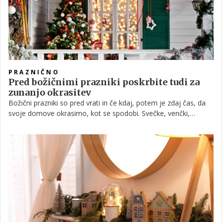
ljubša ideja venčka na vhodnih vratih, vam nihče ne bo
oporekal. Morda pa boste letos venček celo zamenjali za
čudovito dekoracijo iz naravnih materialov, izbira je popolnoma
vaša. Za lažjo odločitev smo pripravili izbor najlepših adventnih
venčkov, ki bodo polepšali vaše stanovanje in mu vnesli
praznični duh.
PRAZNIČNO
Pred božičnimi prazniki poskrbite tudi za
zunanjo okrasitev
Božični prazniki so pred vrati in če kdaj, potem je zdaj čas, da
svoje domove okrasimo, kot se spodobi. Svečke, venčki,
smreka, svetleči okraski in 1001 lučka bodo napolnili naše
domove. A zakaj bi se omejevali le na notranje prostore.
Božični okraski na prostem so pravi način, da sosedom,
prijateljem in družini pokažemo svoj praznični duh in si
zagotovimo, da božiček zagotovo ne bo zgrešil naše hiše. V
spodnjih vrsticah delimo preproste in denarnici prijazne ideje, s
katerimi bo vaš vrt zaživel čudovito božično pravljico.