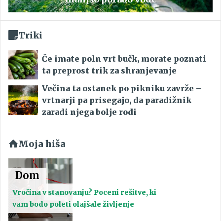
Triki
Če imate poln vrt bučk, morate poznati
ta preprost trik za shranjevanje
Večina ta ostanek po pikniku zavrže –
vrtnarji pa prisegajo, da paradižnik
zaradi njega bolje rodi
Moja hiša
Dom
Vročina v stanovanju? Poceni rešitve, ki
vam bodo poleti olajšale življenje