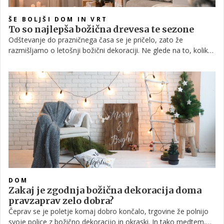
ŠE BOLJŠI DOM IN VRT
To so najlepša božična drevesa te sezone
Odštevanje do prazničnega časa se je pričelo, zato že
razmišljamo o letošnji božični dekoraciji. Ne glede na to, koliko
dni nas do tja še loči, čudovita dekoracija bo v naše domove
zagotovo vnesla prijeten občutek vznemirjenja in pričakovanja.
In le kako bi to storili bolje, kot da v svoj dom postavimo
čudovito božično smrečico. Pred tem pa se moramo seveda še
odločiti, katero tematiko izbrati.
DOM
Zakaj je zgodnja božična dekoracija doma
pravzaprav zelo dobra?
Čeprav se je poletje komaj dobro končalo, trgovine že polnijo
svoje police z božično dekoracijo in okraski. In tako medtem,