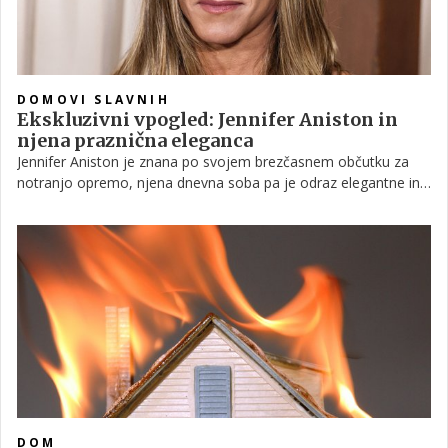
DOMOVI SLAVNIH
Ekskluzivni vpogled: Jennifer Aniston in
njena praznična eleganca
Jennifer Aniston je znana po svojem brezčasnem občutku za
notranjo opremo, njena dnevna soba pa je odraz elegantne in
hkrati domače estetike. V prazničnem času prostor izžareva
toplino in vabljivost, kjer se prepletata prefinjen mid-century
modern slog in pristna domačnost. Vsak detajl deluje
premišljeno, a nikoli preveč pozersko.
DOM