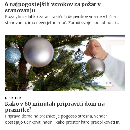
6 najpogostejših vzrokov za požar v
stanovanju
Požar, ki se lahko zaradi različnih dejavnikov vname v hiši ali
stanovanju, ima neverjetno moč. Zaradi svoje sposobnosti
nenadzorovanega širjenja lahko v le nekaj sekundah pusti
grozljive posledice, za zdesetkanje doma pa je dovolj že nekaj
minut. Imeti ustrezno zavarovalno polico, s katero ublažimo
finančne posledice, je bistvenega pomena, a še bolj
pomembno je, da se zavedamo možnih vzrokov ter s tem
požar preprečimo ali ga vsaj čim prej omejimo, če do njega
slučajno pride.
DEKOR
Kako v 60 minutah pripraviti dom na
praznike?
Priprava doma na praznike je pogosto stresna, vendar
obstajajo učinkoviti načini, kako prostor hitro preoblikovati in
ustvariti praznično vzdušje, ne da bi porabili ure in ure.