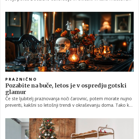
ko se nekateri že pripravljajo na božič, drugi zavijajo z očmi, ker
naj bi bilo za to res še prekmalu. Ne glede na to, v katero
skupino sodite, pa vas bo verjetno zanimalo, zakaj je
predčasno okraševanje doma za praznike pravzaprav dobra
stvar, in kaj pravijo psihologi o tistih, ki to počnejo.
PRAZNIČNO
Pozabite na buče, letos je v ospredju gotski
glamur
Če ste ljubitelj praznovanja noči čarovnic, potem morate nujno
preveriti, kakšni so letošnji trendi v okraševanju doma. Tako kot
obstajajo modne zapovedi za božično dekoracijo, tako veljajo
tudi za okrasitev v času noči čarovnic.