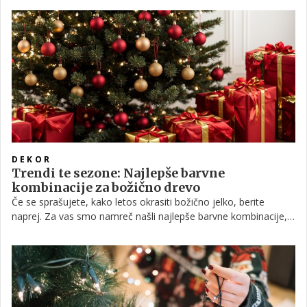
DEKOR
Trendi te sezone: Najlepše barvne
kombinacije za božično drevo
Če se sprašujete, kako letos okrasiti božično jelko, berite
naprej. Za vas smo namreč našli najlepše barvne kombinacije,
ki so v trendu to sezono.