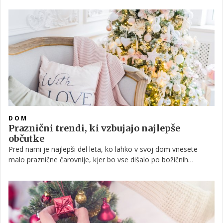
letošnjimi trendi.
DOM
Praznični trendi, ki vzbujajo najlepše
občutke
Pred nami je najlepši del leta, ko lahko v svoj dom vnesete
malo praznične čarovnije, kjer bo vse dišalo po božičnih
piškotih, medtem ko vam bodo dih jemali svetlikajoče lučke,
pisani okraski in še in še. Spomnite se svojega otroškega
veselja, ki ga vedno znova obudijo prazniki, in zakaj ga letos ne
bi obogatili tudi z novimi idejami?