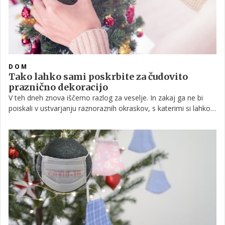
DOM
Tako lahko sami poskrbite za čudovito
praznično dekoracijo
V teh dneh znova iščemo razlog za veselje. In zakaj ga ne bi
poiskali v ustvarjanju raznoraznih okraskov, s katerimi si lahko
polepšate svoj dom. Za vas smo pripravili nekaj preprostih idej,
ki vam bodo pomagale poiskati navdih za čudovito praznično
vzdušje.