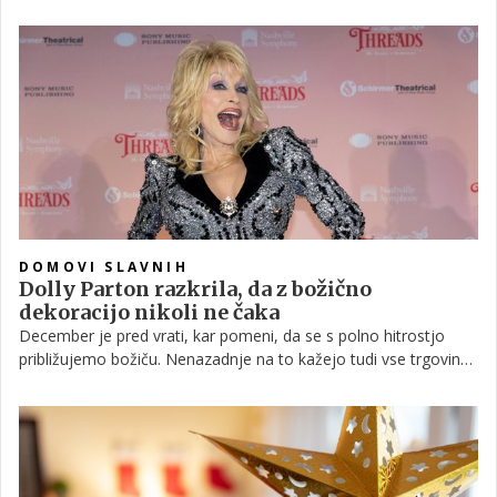
trendovskih barvah te sezone. Preverite, katere so to.
DOMOVI SLAVNIH
Dolly Parton razkrila, da z božično
dekoracijo nikoli ne čaka
December je pred vrati, kar pomeni, da se s polno hitrostjo
približujemo božiču. Nenazadnje na to kažejo tudi vse trgovine,
ki se že nekaj tednov šibijo pod težo božične dekoracije. Toda
če se sprašujete, kdaj je zares pravi čas, da svoje stanovanje
spremenite v 'božično deželo', vam morda odgovor lahko
ponudi ameriška pop ikona Dolly Parton.