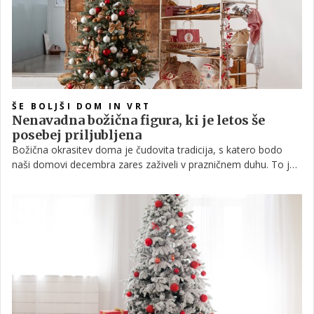
ŠE BOLJŠI DOM IN VRT
Nenavadna božična figura, ki je letos še
posebej priljubljena
Božična okrasitev doma je čudovita tradicija, s katero bodo
naši domovi decembra zares zaživeli v prazničnem duhu. To je
tudi edini čas v letu, ko lahko pretiravamo z bleščicami,
barvami, pentljami, zvezdami, skratka z vsem, kar nam srce
poželi. Lahko pa se seveda odločimo za bolj minimalističen
videz, ki pa ne prinaša nič manj veselja in sreče. Da bo odločitev
lažja, predstavljamo tri teme, s katerimi letos ni mogoče
zgrešiti.