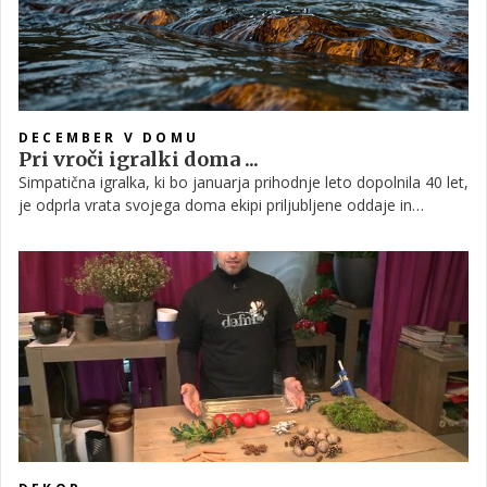
DECEMBER V DOMU
Pri vroči igralki doma ...
Simpatična igralka, ki bo januarja prihodnje leto dopolnila 40 let,
je odprla vrata svojega doma ekipi priljubljene oddaje in
dovolila, da so ga odeli v praznično vzdušje. In tako je sedaj že
tako očarljiva hiška še lepša in še bolj domača.