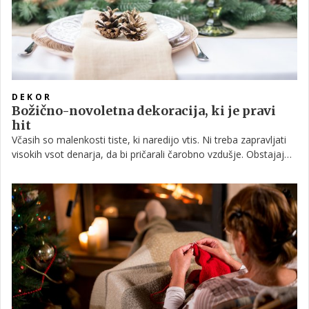
DEKOR
Božično-novoletna dekoracija, ki je pravi
hit
Včasih so malenkosti tiste, ki naredijo vtis. Ni treba zapravljati
visokih vsot denarja, da bi pričarali čarobno vzdušje. Obstajajo
številni načini, kako dekoracijo izdelate sami, ali – še bolje – jo
poiščete v naravi.