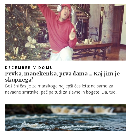
lahko božično vzdušje pričarate zunaj!
DECEMBER V DOMU
Pevka, manekenka, prva dama ... Kaj jim je
skupnega?
Božični čas je za marsikoga najlepši čas leta; ne samo za
navadne smrtnike, pač pa tudi za slavne in bogate. Da, tudi
zvezdniki z veseljem izdelajo adventni venček, okrasijo
smrečico ter se veselijo obdarovanja, nekateri izmed njih pa z
oboževalci delijo praznično vzdušje na družbenih omrežjih.
Poglejmo, kdo izmed njih je pokazal božično drevesce na
Instagramu!