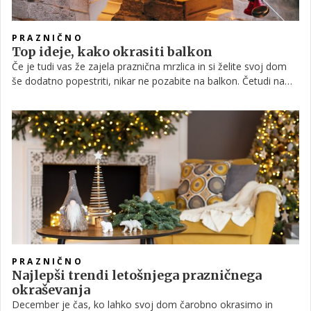
PRAZNIČNO
Top ideje, kako okrasiti balkon
Če je tudi vas že zajela praznična mrzlica in si želite svoj dom
še dodatno popestriti, nikar ne pozabite na balkon. Četudi na
njem več časa preživimo v poletnih mesecih, si v hladnejšem
delu leta lahko na njem prav tako ustvarimo prijeten kotiček za
preživljanje prostega časa. Majhen ali velik, to sploh ni
pomembno, prav vsak balkon lahko z nekaj dekoracije in lepimi
detajli spremenimo v pravo zimsko pravljico. V spodnjih vrsticah
smo zbrali nekaj najlepših idej za balkonsko okrasitev.
PRAZNIČNO
Najlepši trendi letošnjega prazničnega
okraševanja
December je čas, ko lahko svoj dom čarobno okrasimo in