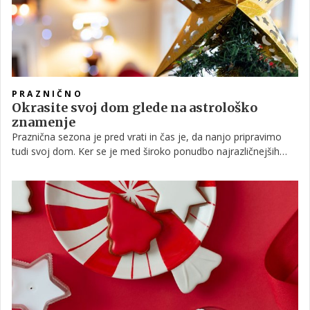
PRAZNIČNO
Okrasite svoj dom glede na astrološko
znamenje
Praznična sezona je pred vrati in čas je, da nanjo pripravimo
tudi svoj dom. Ker se je med široko ponudbo najrazličnejših
okraskov in dekoracije včasih kar težko odločiti, vam morda
pride prav kakšen nasvet, kako svoj dom okrašujejo
posamezna astrološka znamenja.