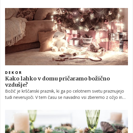
letu, ko čas posvetimo predvsem družini. Kaj pa je pravzaprav
tisto, kar božiču resnično doda tisto piko na i? Vonjave seveda!
DEKOR
Kako lahko v domu pričaramo božično
vzdušje?
Božič je krščanski praznik, ki ga po celotnem svetu praznujejo
tudi neverujoči. V tem času se navadno vsi zberemo z ožjo in
širšo družino, skupaj preživljamo čas in obujamo spomine.
Navadno pa je to tudi čas, ko želimo, da je naš dom brezhibno
urejen. Okraski in božični dekor so tisto, kar daje domu
posebno piko na i. Kako lahko okrasimo posamezne prostore,
da bo božični duh prinesel tisti topel in domač občutek?