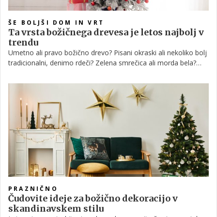
ŠE BOLJŠI DOM IN VRT
Ta vrsta božičnega drevesa je letos najbolj v
trendu
Umetno ali pravo božično drevo? Pisani okraski ali nekoliko bolj
tradicionalni, denimo rdeči? Zelena smrečica ali morda bela?
Možnosti, ki jih ponuja okrasitev božičnega drevesa, so
neskončne, izbira pa je samo vaša.
PRAZNIČNO
Čudovite ideje za božično dekoracijo v
skandinavskem stilu