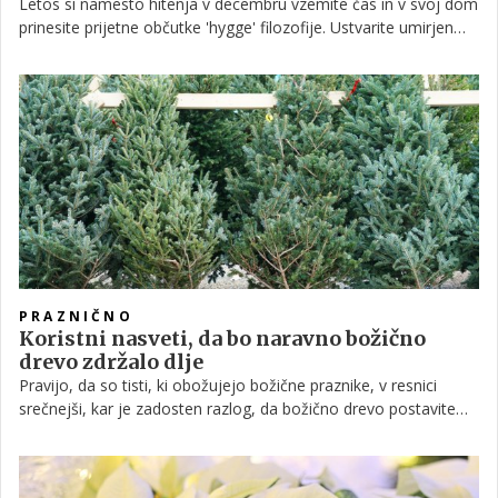
Letos si namesto hitenja v decembru vzemite čas in v svoj dom
prinesite prijetne občutke 'hygge' filozofije. Ustvarite umirjen
praznični videz po skandinavskem navdihu, ki slavi bolj rustikalni
in preprost pristop k praznični okrasitvi.
PRAZNIČNO
Koristni nasveti, da bo naravno božično
drevo zdržalo dlje
Pravijo, da so tisti, ki obožujejo božične praznike, v resnici
srečnejši, kar je zadosten razlog, da božično drevo postavite
prej kot sicer velja tardicija - četudi to pomeni, da boste zelo
verjetno deležni nekaj čudnih pogledov. Večja težava kot
slednje, bi lahko bilo dejstvo, da ima naravna smreka ali jelka,