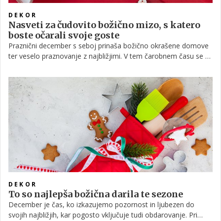
DEKOR
Nasveti za čudovito božično mizo, s katero
boste očarali svoje goste
Praznični december s seboj prinaša božično okrašene domove
ter veselo praznovanje z najbližjimi. V tem čarobnem času se z
družino in prijatelji zberemo ob bogato obloženih mizah, skupaj
praznujemo in ustvarjamo nove spomine. Da pa bi bili ti trenutki
še bolj praznično obarvani, lahko poskrbimo z lepo urejenim
jedilnim prostorom.
DEKOR
To so najlepša božična darila te sezone
December je čas, ko izkazujemo pozornost in ljubezen do
svojih najbližjih, kar pogosto vključuje tudi obdarovanje. Pri