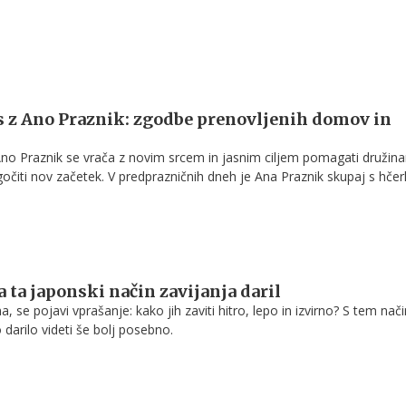
s z Ano Praznik: zgodbe prenovljenih domov in
Ano Praznik se vrača z novim srcem in jasnim ciljem pomagati družin
gočiti nov začetek. V predprazničnih dneh je Ana Praznik skupaj s hče
žini Bahč in Ogorevc ter se prepričala, kako prenova doma lahko spre
a ta japonski način zavijanja daril
a, se pojavi vprašanje: kako jih zaviti hitro, lepo in izvirno? S tem na
 darilo videti še bolj posebno.