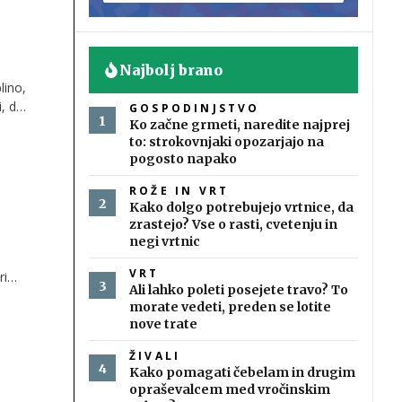
Najbolj brano
lino,
i, da
GOSPODINJSTVO
Ko začne grmeti, naredite najprej
to: strokovnjaki opozarjajo na
pogosto napako
ROŽE IN VRT
Kako dolgo potrebujejo vrtnice, da
zrastejo? Vse o rasti, cvetenju in
negi vrtnic
VRT
ri
Ali lahko poleti posejete travo? To
morate vedeti, preden se lotite
nove trate
ŽIVALI
Kako pomagati čebelam in drugim
opraševalcem med vročinskim