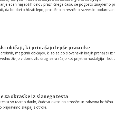
anje eden najlepših delov prazničnega časa, se pogosto znajdemo p
i, da bo darilo hkrati lepo, praktično in resnično razvesilo obdarovan
ki običaji, ki prinašajo lepše praznike
robnih, magičnih običajev, ki so se po slovenskih krajih prenašali iz 
vedno živijo v domovih, drugi se vračajo kot prijetna nostalgija - kot ti
as naučijo upočasniti korak in si ustvariti malo svetlobe sredi mrzle in si
je za okraske iz slanega testa
 testa so izvirno darilo, čudovit okras na smrečici in zabavna božična
hko pripravimo skupaj z otroki.