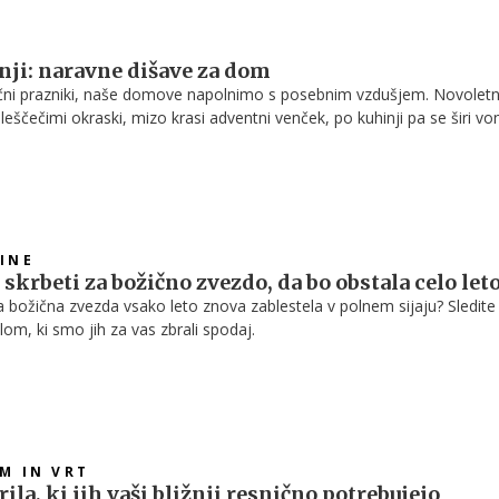
nji: naravne dišave za dom
ični prazniki, naše domove napolnimo s posebnim vzdušjem. Novolet
leščečimi okraski, mizo krasi adventni venček, po kuhinji pa se širi vo
otov. In prav vonji so tisti, ki v prostor prinesejo pravo praznično
jo ga s toplino, domačnostjo in spomini, ki jih želimo podoživeti vsa
INE
skrbeti za božično zvezdo, da bo obstala celo let
aša božična zvezda vsako leto znova zablestela v polnem sijaju? Sledite
om, ki smo jih za vas zbrali spodaj.
OM IN VRT
ila, ki jih vaši bližnji resnično potrebujejo