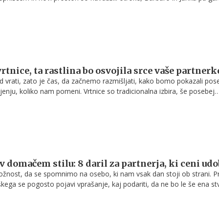
tat jima bo bistveno olajšal vsakdanje življenje. Spodaj si lahko ogled
rtnice, ta rastlina bo osvojila srce vaše partnerk
d vrati, zato je čas, da začnemo razmišljati, kako bomo pokazali pos
jenju, koliko nam pomeni. Vrtnice so tradicionalna izbira, še posebej
rajo strast in romantiko. A vrtnice niso edine rože, ki lahko izrazijo
v domačem stilu: 8 daril za partnerja, ki ceni udo
ložnost, da se spomnimo na osebo, ki nam vsak dan stoji ob strani. Pr
oškega se pogosto pojavi vprašanje, kaj podariti, da ne bo le še ena st