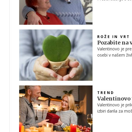
solz. Končni rezul
celotno prenovo.
ROŽE IN VRT
Pozabite na v
Valentinovo je pre
osebi v našem živl
rdeče, ki simbolizi
ljubezen.
TREND
Valentinovo 
Valentinovo je pri
izbiri darila za m
na polici.