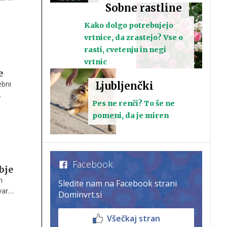
Sobne rastline
ate
Kako dolgo potrebujejo
vrtnice, da zrastejo? Vse o
rasti, cvetenju in negi
vrtnic
e
ebni
Ljubljenčki
Pes ne renči? To še ne
pomeni, da je miren
Facebook
bje
i
Sledite nam na Facebook strani
var
Dominvrt.si
Všečkaj stran