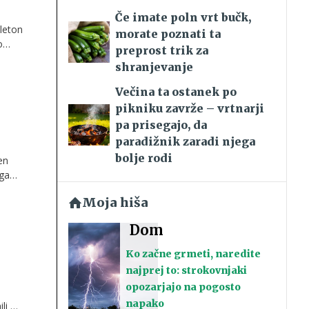
Če imate poln vrt bučk,
dleton
morate poznati ta
o
preprost trik za
shranjevanje
Večina ta ostanek po
pikniku zavrže – vrtnarji
pa prisegajo, da
paradižnik zaradi njega
bolje rodi
en
ega
Moja hiša
Dom
Ko začne grmeti, naredite
najprej to: strokovnjaki
opozarjajo na pogosto
napako
li do