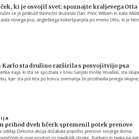
ček, ki je osvojil svet: spoznajte kraljevega Otta
družini se je pridružil štirinožni družinski član. Princ William in Kate Mid
tavila novega psa, angleškega kokeršpanjela po imenu Otto, ki je hitr
medijev in oboževalcev kraljeve družine.
 Karlo sta družino razširila s posvojitvijo psa
venka Kaja, ki sta se spoznala v šovu Sanjski moški Hrvaške, sta skup
bu, kjer sta pol leta po koncu snemanja že pozdravila prvega skupn
.
IJA
n prihod dveh hčerk spremenil potek prenove
 v oddaji Delovna akcija dočakala popolno prenovo svojega doma.
pniščem in novi prostori so navdušili otroke, Barbaro in Janka pa gani