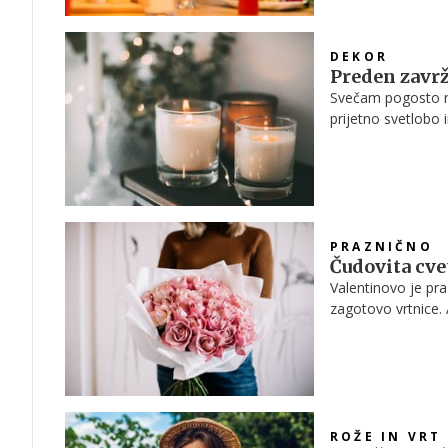
DEKOR
Preden zavrž
Svečam pogosto n
prijetno svetlobo 
se nam doma začne
preprost in ustva
PRAZNIČNO
Čudovita cvet
Valentinovo je pra
zagotovo vrtnice. A 
barve cvetov – izb
prepovedana.
ROŽE IN VRT