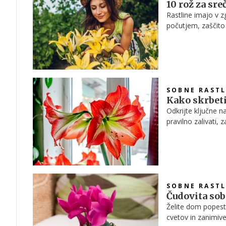
10 rož za sre
Rastline imajo v z
počutjem, zaščito
čistijo zrak in poz
SOBNE RASTL
Kako skrbeti
Odkrijte ključne 
pravilno zalivati,
rastlina čudovito 
SOBNE RASTL
Čudovita sobn
Želite dom popest
cvetov in zanimive