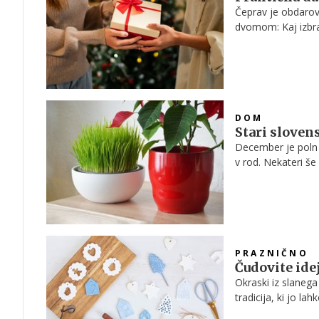
Čeprav je obdarov
dvomom: Kaj izbrat
DOM
Stari slovens
December je poln d
v rod. Nekateri še 
nežni rituali, ki n
zime.
PRAZNIČNO
Čudovite ide
Okraski iz slanega
tradicija, ki jo la