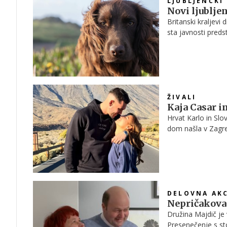
LJUBLJENČKI
Novi ljubljen
Britanski kraljevi 
sta javnosti preds
postal ljubljenec 
ŽIVALI
Kaja Casar in
Hrvat Karlo in Slo
dom našla v Zagre
družinskega člana
DELOVNA AKC
Nepričakova
Družina Majdič je
Presenečenje s sto