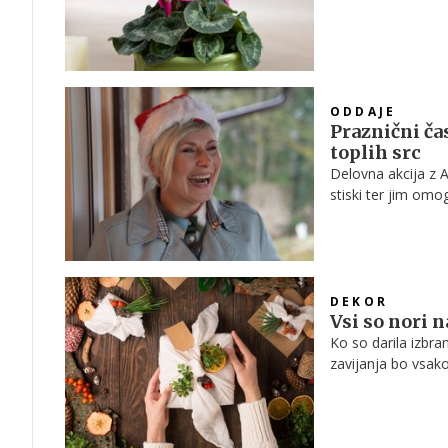
uspevala.
ODDAJE
Praznični ča
toplih src
Delovna akcija z 
stiski ter jim omo
Otjo obiskala dru
življenje.
DEKOR
Vsi so nori n
Ko so darila izbran
zavijanja bo vsako