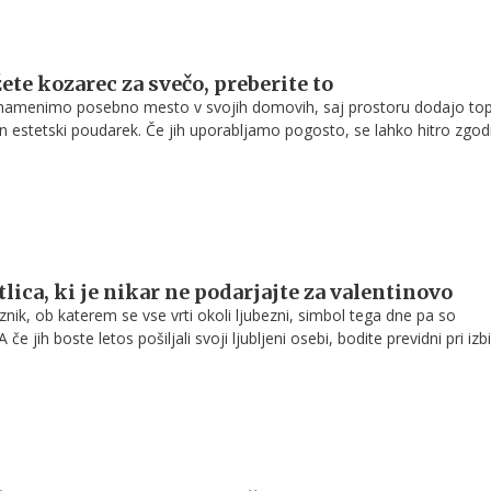
ete kozarec za svečo, preberite to
amenimo posebno mesto v svojih domovih, saj prostoru dodajo top
in estetski poudarek. Če jih uporabljamo pogosto, se lahko hitro zgod
jo kopičiti prazni kozarčki. Namesto da jih zavržemo, jih lahko na
rjalen način ponovno uporabimo ter jim damo novo funkcijo.
lica, ki je nikar ne podarjajte za valentinovo
znik, ob katerem se vse vrti okoli ljubezni, simbol tega dne pa so
če jih boste letos pošiljali svoji ljubljeni osebi, bodite previdni pri izbi
rani odtenek namreč pove več, kot si mislite. Ena barva pa je celo