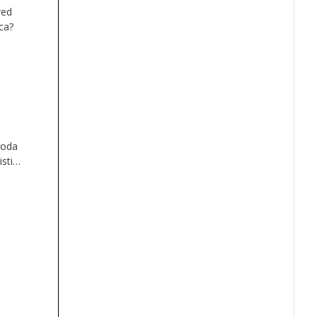
red
ca?
roda
sti
ve