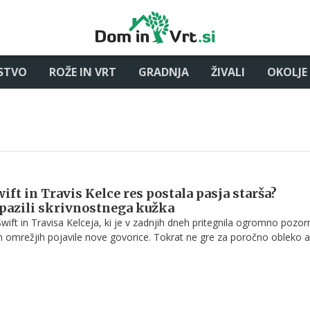
STVO
ROŽE IN VRT
GRADNJA
ŽIVALI
OKOLJE
ift in Travis Kelce res postala pasja starša?
pazili skrivnostnega kužka
wift in Travisa Kelceja, ki je v zadnjih dneh pritegnila ogromno pozor
h omrežjih pojavile nove govorice. Tokrat ne gre za poročno obleko al
stov, temveč za skrivnostnega kužka.