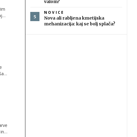
valom?
rim
NOVICE
aj
Nova ali rabljena kmetijska
mehanizacija: kaj se bolj splača?
e
ša
arve
 in