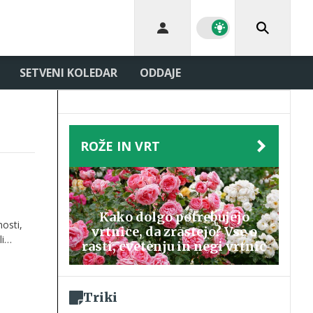
SETVENI KOLEDAR
ODDAJE
ROŽE IN VRT
Kako dolgo potrebujejo
nosti,
vrtnice, da zrastejo? Vse o
i
rasti, cvetenju in negi vrtnic
Triki