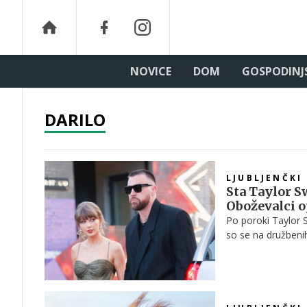
NOVICE
DOM
GOSPODINJ
DARILO
LJUBLJENČKI
Sta Taylor Sw
Oboževalci o
Po poroki Taylor S
so se na družbeni
seznam slavnih go