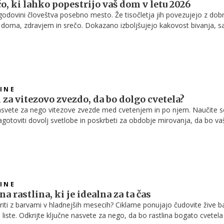
čo, ki lahko popestrijo vaš dom v letu 2026
godovini človeštva posebno mesto. Že tisočletja jih povezujejo z dob
 doma, zdravjem in srečo. Dokazano izboljšujejo kakovost bivanja, s
itivno vplivajo na razpoloženje.
INE
 za vitezovo zvezdo, da bo dolgo cvetela?
nasvete za nego vitezove zvezde med cvetenjem in po njem. Naučite s
 zagotoviti dovolj svetlobe in poskrbeti za obdobje mirovanja, da bo va
cvetela vsako leto.
INE
a rastlina, ki je idealna za ta čas
riti z barvami v hladnejših mesecih? Ciklame ponujajo čudovite žive b
 liste. Odkrijte ključne nasvete za nego, da bo rastlina bogato cvetela