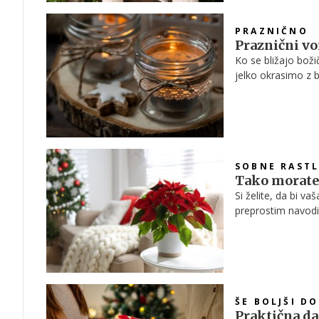
PRAZNIČNO
Praznični vo
Ko se bližajo bož
jelko okrasimo z b
sveže pečenih pišk
čarobnost, napolni
leto.
SOBNE RASTL
Tako morate 
Si želite, da bi v
preprostim navodil
ŠE BOLJŠI D
Praktična dar