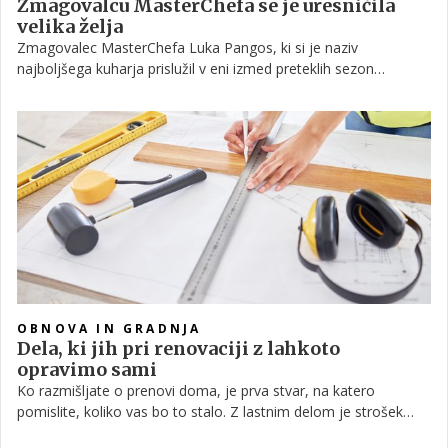
Zmagovalcu MasterChefa se je uresničila
velika želja
Zmagovalec MasterChefa Luka Pangos, ki si je naziv
najboljšega kuharja prislužil v eni izmed preteklih sezon
kulinaričnega šova, po zmagi ne počiva. Toda med vsemi
obveznostmi si zna vzeti tudi čas zase – in za svoje ljubljenčke.
Nedavno je v dom sprejel novo psičko, kar si je sicer želel že
nekaj časa, zdaj pa se mu je s prihodom rešenke Sore ta želja
tudi uresničila.
OBNOVA IN GRADNJA
Dela, ki jih pri renovaciji z lahkoto
opravimo sami
Ko razmišljate o prenovi doma, je prva stvar, na katero
pomislite, koliko vas bo to stalo. Z lastnim delom je strošek
seveda mogoče znižati, vendar se je ob tem dobro zavedati, da