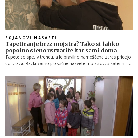
BOJANOVI NASVETI
Tapetiranje brez mojstra? Tako si lahko
popolno steno ustvarite kar sami doma
Tapete so spet v trendu, a le pravilno nameščene zares pridejo
do izraza. Razkrivamo praktične nasvete mojstrov, s katerimi se
tapetiranja lahko lotite tudi sami – brez vidnih stikov in zračnih
mehurčkov.