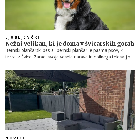
LJUBLJENČKI
Nežni velikan, ki je doma v švicarskih gorah
Bernski planšarski pes ali bernski planšar je pasma psov, ki
izvira iz Švice. Zaradi svoje vesele narave in obilnega telesa jih
pogosto označujejo za nežne velikane. So veliki in okorni psi,
vendar so lahko hkrati tudi zvesti in ljubeči hišni ljubljenčki.
Čeprav so igrivi in energični, ne potrebujejo pretirano veliko
pozornosti.
NOVICE