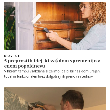
vsakdana, ki ga želijo končno pustiti za sabo. Pred mojstri je
zahtevna prenova stare hiše, polne izzivov in težkih spominov.
NOVICE
5 preprostih idej, ki vaš dom spremenijo v
enem popoldnevu
V hitrem tempu vsakdana si želimo, da bi bil naš dom urejen,
topel in funkcionalen brez dolgotrajnih prenov in tednov
neudobja. Dobra novica je, da veliko sprememb ne zahteva niti
veliko časa, ne visokih stroškov. Z nekaj premišljenimi potezami
lahko že v enem samem popoldnevu ustvarimo prijetnejši dom.