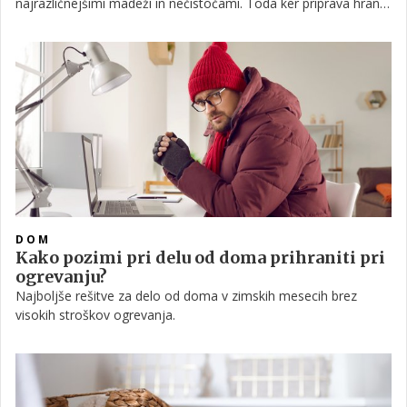
najrazličnejšimi madeži in nečistočami. Toda ker priprava hrane
zahteva čisto okolje, je pomembno, da ne pozabimo niti na
delovno površino. Izkaže se, da za sijoč pult potrebujemo le
eno sestavino.
DOM
Kako pozimi pri delu od doma prihraniti pri
ogrevanju?
Najboljše rešitve za delo od doma v zimskih mesecih brez
visokih stroškov ogrevanja.