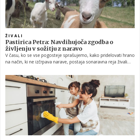
ŽIVALI
Pastirica Petra: Navdihujoča zgodba o
življenju v sožitju z naravo
V času, ko se vse pogosteje sprašujemo, kako pridelovati hrano
na način, ki ne izčrpava narave, postaja sonaravna reja živali
vse pomembnejša. Pašniki niso le vir hrane za živali, temveč
pomemben prostor izjemne biotske raznovrstnosti in varovalo
pred zaraščanjem krajine. V takšnem okolju svojo pot gradi tudi
pastirica Petra, ki je pred enajstimi leti mestno življenje
zamenjala za življenje med bloškimi travniki in gozdovi.