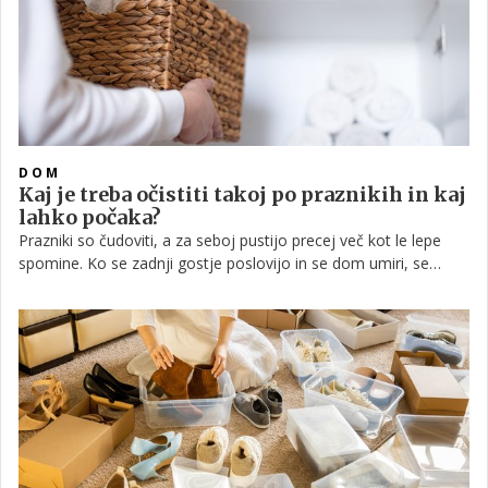
DOM
Kaj je treba očistiti takoj po praznikih in kaj
lahko počaka?
Prazniki so čudoviti, a za seboj pustijo precej več kot le lepe
spomine. Ko se zadnji gostje poslovijo in se dom umiri, se
pokaže realnost: polni pulti, ostanki hrane, bleščice, konfeti,
vosek, smrekove iglice in kupi embalaže.