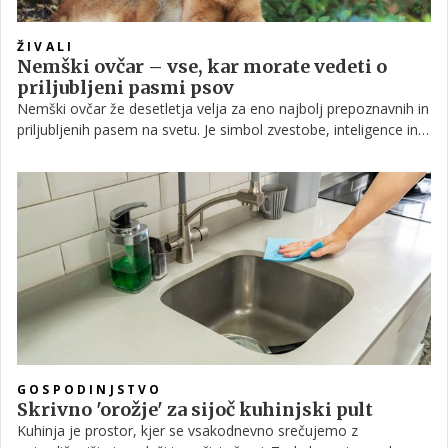
ŽIVALI
Nemški ovčar – vse, kar morate vedeti o
priljubljeni pasmi psov
Nemški ovčar že desetletja velja za eno najbolj prepoznavnih in
priljubljenih pasem na svetu. Je simbol zvestobe, inteligence in
delovne vneme, zato ni naključje, da ga srečamo kot
družinskega spremljevalca, policijskega psa ali terapevtskega
pomočnika. A za lepo podobo se skriva tudi zahtevna plat, ki jo
mora bodoči lastnik razumeti.
GOSPODINJSTVO
Skrivno 'orožje' za sijoč kuhinjski pult
Kuhinja je prostor, kjer se vsakodnevno srečujemo z