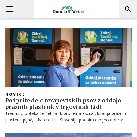
DELO OD DOMA
NOVICE
Podprite delo terapevtskih psov z oddajo
praznih plastenk v trgovinah Lidl
Trenutno poteka že četrta dobrodelna akcija zbiranja praznih
plastenk pijač, s katero Lidl Slovenija podpira dvojno dobro:
okolje in ljudi.