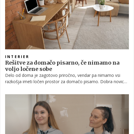
INTERIER
Rešitve za domačo pisarno, če nimamo na
voljo ločene sobe
Delo od doma je zagotovo priročno, vendar pa nimamo vsi
razkošja imeti ločen prostor za domačo pisarno. Dobra novica
je, da kljub temu lahko ustvarite funkcionalen in produktiven
delovni prostor.