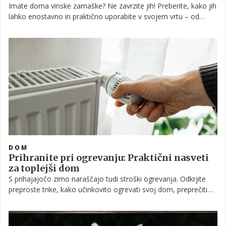
Imate doma vinske zamaške? Ne zavrzite jih! Preberite, kako jih
lahko enostavno in praktično uporabite v svojem vrtu – od
označevalcev rastlin do drenaže in podstavkov za lonce, in še
veliko več.
DOM
Prihranite pri ogrevanju: Praktični nasveti
za toplejši dom
S prihajajočo zimo naraščajo tudi stroški ogrevanja. Odkrjite
preproste trike, kako učinkovito ogrevati svoj dom, preprečiti
izgubo toplote in znižati račune, ter poskrbite za zdravje in
udobje sebe in svojih najdražjih.