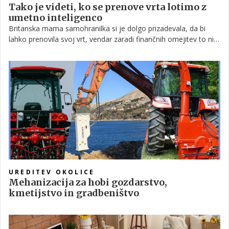
Tako je videti, ko se prenove vrta lotimo z
umetno inteligenco
Britanska mama samohranilka si je dolgo prizadevala, da bi
lahko prenovila svoj vrt, vendar zaradi finančnih omejitev to ni
bilo mogoče. Vsaj ne, dokler ni ugotovila, da lahko z malo
iznajdljivosti ta projekt izpelje praktično zastonj. Pri tem ji je
pomagala umetna inteligenca.
UREDITEV OKOLICE
Mehanizacija za hobi gozdarstvo,
kmetijstvo in gradbeništvo