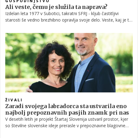
GOSPODINJSTVO
Ali veste, čemu je služila ta naprava?
Izdelan leta 1977 v Subotici, takratni SFRJ - kljub častitljivi
starosti še vedno brezhibno opravlja svoje delo. Veste, kaj je ta
naprava?
ŽIVALI
Zaradi svojega labradorca sta ustvarila eno
najbolj prepoznavnih pasjih znamk pri nas
V desetih letih je projekt Štartaj Slovenija ustvaril prostor, kjer
so številne slovenske ideje prerasle v prepoznavne blagovne
znamke. Letos, v posebni sezoni, projekt v ospredje postavlja