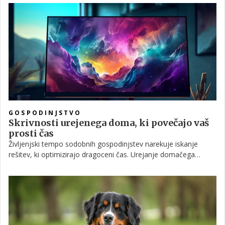
nas najcenejše rešitve in bližnjice včasih stanejo največ. Da ne
bi prišlo do nepredvidenih zapletov, vedno premislite, katera
dela lahko zares opravite sami – in katera raje prepustite
strokovnjakom.
GOSPODINJSTVO
Skrivnosti urejenega doma, ki povečajo vaš
prosti čas
Življenjski tempo sodobnih gospodinjstev narekuje iskanje
rešitev, ki optimizirajo dragoceni čas. Urejanje domačega
okolja ni le estetsko, temveč tudi funkcionalno vprašanje.
Premišljeno zasnovani prostori in pametno izbrana oprema
lahko bistveno zmanjšajo vsakodnevno obremenitev in
ustvarijo več prostega časa za dejavnosti, ki nas resnično
osrečujejo.