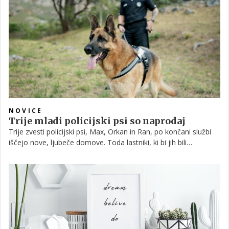
NOVICE
Trije mladi policijski psi so naprodaj
Trije zvesti policijski psi, Max, Orkan in Ran, po končani službi
iščejo nove, ljubeče domove. Toda lastniki, ki bi jih bili
pripravljeni sprejeti, bodo sprejeli še posebej veliko
odgovornost, saj gre za nekdanje policijske pse. Posvojiteljem
se obeta posebna odgovornost, a tudi neprecenljiva družba.