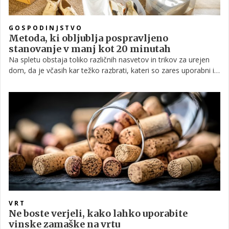
GOSPODINJSTVO
Metoda, ki obljublja pospravljeno
stanovanje v manj kot 20 minutah
Na spletu obstaja toliko različnih nasvetov in trikov za urejen
dom, da je včasih kar težko razbrati, kateri so zares uporabni in
kateri ne. Eden izmed bolj preizkušenih nasvetov za
pospravljanje, ki prihrani tako čas kot trud, je znan kot metoda
'Pomodoro'.
VRT
Ne boste verjeli, kako lahko uporabite
vinske zamaške na vrtu