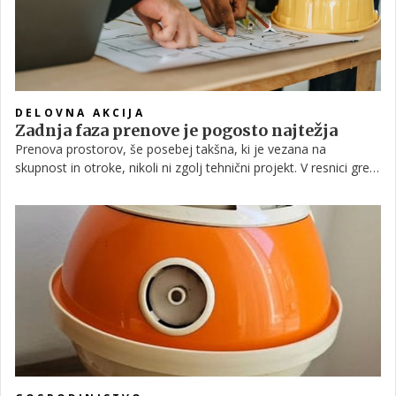
DELOVNA AKCIJA
Zadnja faza prenove je pogosto najtežja
Prenova prostorov, še posebej takšna, ki je vezana na
skupnost in otroke, nikoli ni zgolj tehnični projekt. V resnici gre
za proces, ki združuje načrte, ljudi, improvizacijo in predvsem
potrpežljivost. V zgodbi prenove prostorov Društva Križemrok,
ki smo jo spremljali v oddaji Delovna akcija, se vse to pokaže v
zelo jasni obliki.