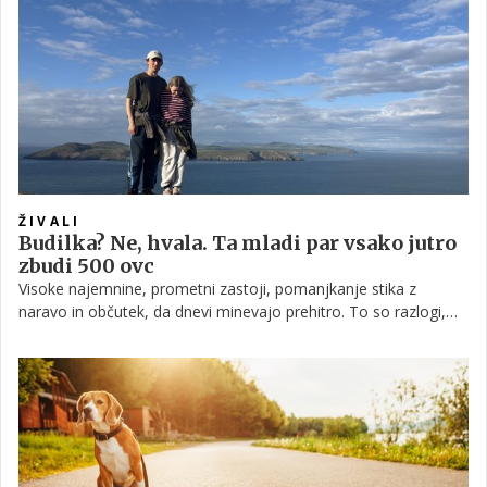
ŽIVALI
Budilka? Ne, hvala. Ta mladi par vsako jutro
zbudi 500 ovc
Visoke najemnine, prometni zastoji, pomanjkanje stika z
naravo in občutek, da dnevi minevajo prehitro. To so razlogi,
zaradi katerih vse več ljudi sanja o pobegu iz mesta. Le redki pa
svoje sanje tudi zares uresničijo.