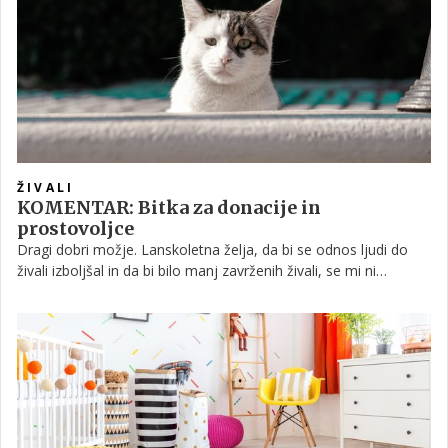
ŽIVALI
KOMENTAR: Bitka za donacije in
prostovoljce
Dragi dobri možje. Lanskoletna želja, da bi se odnos ljudi do
živali izboljšal in da bi bilo manj zavrženih živali, se mi ni
izpolnila, zato letos poskušam drugače: iz dna srca si želim, da
bi se društva za zaščito živali okrepila s srčnimi posamezniki,
prostovoljci, ki bi znali in želeli priskočiti na pomoč živalim. Žal
so v naši državi bremena prepogosto preložena na pleča
prostovoljcev, prostovoljna društva pa že lep čas niso več
rešitelji v kriznih trenutkih, ampak dolgoročni skrbniki, ko sistem
odpove.