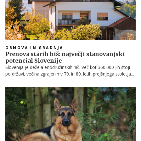
OBNOVA IN GRADNJA
Prenova starih hiš: največji stanovanjski
potencial Slovenije
Slovenija je dežela enodružinskih hiš. Več kot 360.000 jih stoji
po državi, večina zgrajenih v 70. in 80. letih prejšnjega stoletja.
Dolga leta smo jih jemali kot ostanek nekih drugih časov,
prevelike za sodobno družino, energetsko potratne, tlorisno
zastarele in navadno brez prave povezave z zunanjim
prostorom.