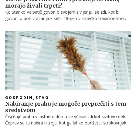
morajo živali trpeti?
Ko Stanko Valpatič govori o svojem življenju, se zdi, kot bi
govoril o poti vračanja k sebi. "Rojen v kmečko tradicionalno
okolje," pove. "Kot mladostnik sem tako lahko spoznal vsa
kmečka opravila, tudi klanje živali in podobno. Marsikatero delo
mi kot mladostniku ni bilo všeč, a sem vseeno moral
sodelovati." Prav ta izkušnja je v njem zasejala dvom in iskreno
vprašanje: zakaj tako?
GOSPODINJSTVO
Nabiranje prahu je mogoče preprečiti s tem
sredstvom
Čiščenje prahu v lastnem domu se včasih zdi kot sizifovo delo.
Čeprav se ta nabira hitreje, kot ga lahko obrišete, strokovnjak
trdi, da obstaja preprost trik, ki lahko znatno upočasni njegovo
kopičenje.