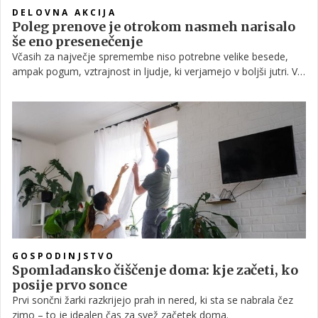
DELOVNA AKCIJA
Poleg prenove je otrokom nasmeh narisalo
še eno presenečenje
Včasih za največje spremembe niso potrebne velike besede,
ampak pogum, vztrajnost in ljudje, ki verjamejo v boljši jutri. V
oddaji Delovna akcija smo tokrat spremljali eno najbolj
posebnih prenov do zdaj. Zgodbo 12-članske družine Majdič, ki
je s svojo povezanostjo, toplino in iskrenostjo hitro osvojila
gledalce.
GOSPODINJSTVO
Spomladansko čiščenje doma: kje začeti, ko
posije prvo sonce
Prvi sončni žarki razkrijejo prah in nered, ki sta se nabrala čez
zimo – to je idealen čas za svež začetek doma.