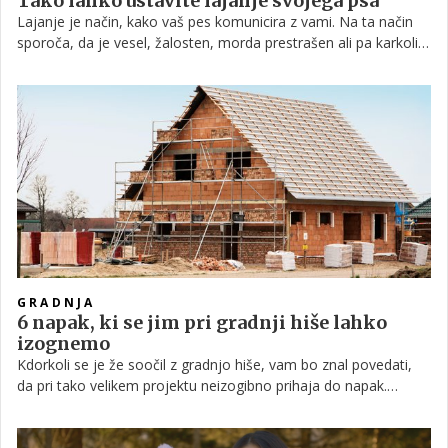
Tako lahko ustavite lajanje svojega psa
Lajanje je način, kako vaš pes komunicira z vami. Na ta način
sporoča, da je vesel, žalosten, morda prestrašen ali pa karkoli
drugega. Toda čeprav imate svojega ljubljenčka radi, je lahko
neprestano lajanje precej neprijetno. Na srečo je to vedenje
mogoče omiliti, tako da najprej prepoznate, kaj je sploh vzrok
za takšno vedenje. Berite naprej, če želite izvedeti, zakaj vaš
pes laja in kaj lahko storite glede tega.
GRADNJA
6 napak, ki se jim pri gradnji hiše lahko
izognemo
Kdorkoli se je že soočil z gradnjo hiše, vam bo znal povedati,
da pri tako velikem projektu neizogibno prihaja do napak.
Trditev drži še toliko bolj, če v obzir vzamemo kompleksnost, ki
jo prinašajo sodobne zahteve in vedno napredujoči trendi