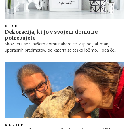
DEKOR
Dekoracija, ki jo v svojem domu ne
potrebujete
Skozi leta se v našem domu nabere cel kup bolj ali manj
uporabnih predmetov, od katerih se težko ločimo. Toda če
pustimo ob strani samo uporabnost in se posvetimo tistim, ki
imajo zgolj dekorativno vrednost, morda ugotovimo da smo z
njimi nekoliko pretiravali. Sprehodimo se skozi seznam
dekoracije, ki bi se je za čist in urejen dom lahko znebili - pri
tem pa niti malo ogrozili estetike doma.
NOVICE