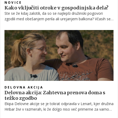
NOVICE
Kako vključiti otroke v gospodinjska dela?
Ste se že kdaj zalotili, da so se najlepši družinski pogovori
zgodili med obešanjem perila ali urejanjem balkona? Včasih se
ravno v najbolj običajnih opravilih skriva največ topline.
DELOVNA AKCIJA
Delovna akcija: Zahtevna prenova doma s
težko zgodbo
Ekipa Delovne akcije se je tokrat odpravila v Lenart, kjer družina
Hribar živi v razmerah, ki že dolgo niso več primerne za varno
življenje. Vlažni zidovi, plesen in nevarna napeljava so del