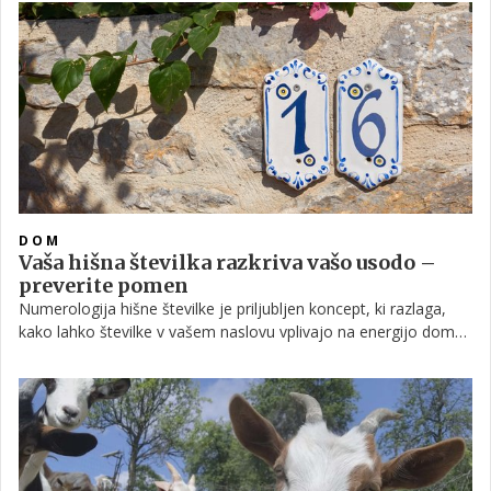
zgodbe znamk, ki so z vztrajnostjo, zaupanjem kupcev in jasno
vizijo dokazale, da lahko slovensko podjetništvo raste
dolgoročno. Med izbranimi je tudi Good4Dogs, zgodba Branka
in Radojke Merhar, ki sta iz ljubezni do svojega psa ustvarila
prvo slovensko surovo hrano za pse.
DOM
Vaša hišna številka razkriva vašo usodo –
preverite pomen
Numerologija hišne številke je priljubljen koncept, ki razlaga,
kako lahko številke v vašem naslovu vplivajo na energijo doma
in počutje stanovalcev. Čeprav ne gre za znanstveno metodo,
številni verjamejo, da lahko razumevanje teh številk ponudi
zanimiv vpogled v značaj bivanjskega prostora.