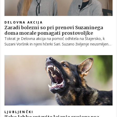
DELOVNA AKCIJA
Zaradi bolezni so pri prenovi Suzaninega
doma morale pomagati prostovoljke
Tokrat je Delovna akcija na pomoč odhitela na Štajersko, k
Suzani Voršnik in njeni hčerki Sari. Suzano življenje neusmiljeno
preizkuša že od malih let. Kljub vsemu pa ostaja polna upanja
za boljšo prihodnost, kakršno si želi zase in svojo hčerko Saro.
LJUBLJENČKI