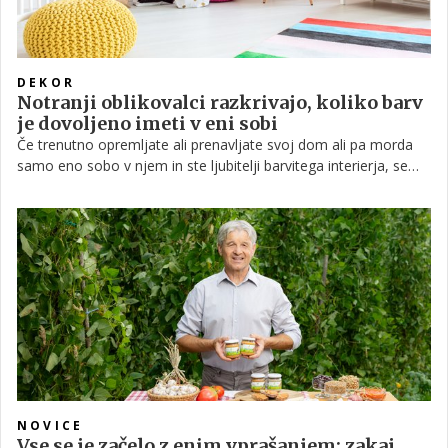
DEKOR
Notranji oblikovalci razkrivajo, koliko barv
je dovoljeno imeti v eni sobi
Če trenutno opremljate ali prenavljate svoj dom ali pa morda
samo eno sobo v njem in ste ljubitelji barvitega interierja, se
morda sprašujete, koliko barv je ravno prav in – kdaj je preveč?
In čeprav ni nujno, da se strogo držite pravil, obstajajo
smernice, ki jih za uravnotežen dom priporočajo notranji
oblikovalci.
NOVICE
Vse se je začelo z enim vprašanjem: zakaj