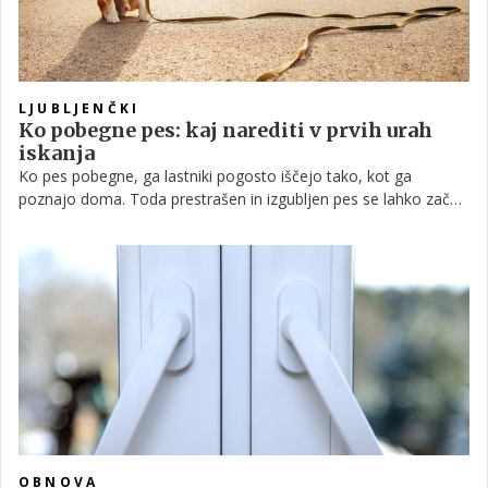
LJUBLJENČKI
Ko pobegne pes: kaj narediti v prvih urah
iskanja
Ko pes pobegne, ga lastniki pogosto iščejo tako, kot ga
poznajo doma. Toda prestrašen in izgubljen pes se lahko začne
obnašati povsem drugače. Pri iskanju odločajo razumevanje
vedenja živali, pravilna prva reakcija in izkušnje ljudi, ki vedo,
kako slediti njegovim korakom.
OBNOVA