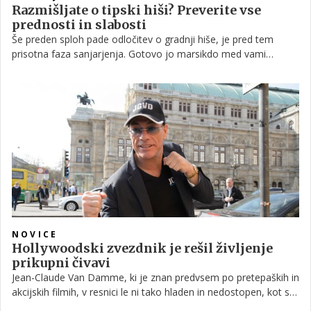
Razmišljate o tipski hiši? Preverite vse
prednosti in slabosti
Še preden sploh pade odločitev o gradnji hiše, je pred tem
prisotna faza sanjarjenja. Gotovo jo marsikdo med vami
prepozna. Saj veste, tista čisto deklarativna faza, ko izkoriščate
proste trenutke in na spletu brskate po spletnih straneh
ponudnikov gradnje hiš, pri tem pa ni nikakršnih mentalnih
omejitev.
NOVICE
Hollywoodski zvezdnik je rešil življenje
prikupni čivavi
Jean-Claude Van Damme, ki je znan predvsem po pretepaških in
akcijskih filmih, v resnici le ni tako hladen in nedostopen, kot se
kaže. V resnici se v njem skriva nežna duša, ki je vedno