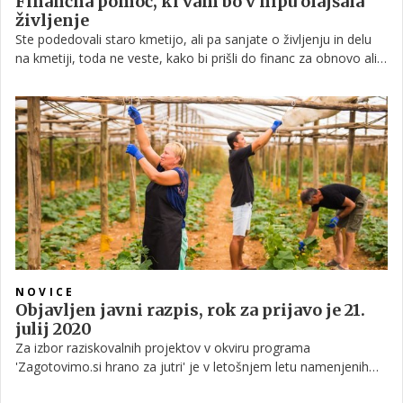
Finančna pomoč, ki vam bo v hipu olajšala
življenje
Ste podedovali staro kmetijo, ali pa sanjate o življenju in delu
na kmetiji, toda ne veste, kako bi prišli do financ za obnovo ali
posodobitev kmetije? V nadaljevanju si preberite več o tem, kje
lahko najdete finančno pomoč, da bo kmetija zaživela, tako,
kot si vi želite.
NOVICE
Objavljen javni razpis, rok za prijavo je 21.
julij 2020
Za izbor raziskovalnih projektov v okviru programa
'Zagotovimo.si hrano za jutri' je v letošnjem letu namenjenih
4,4 milijona evrov.