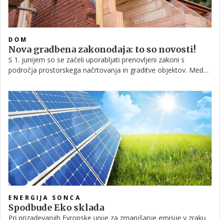
DOM
Nova gradbena zakonodaja: to so novosti!
S 1. junijem so se začeli uporabljati prenovljeni zakoni s
področja prostorskega načrtovanja in graditve objektov. Med
drugim naj bi novi zakoni prinesli racionalnejše in krajše
postopke, lažje usklajevanje različnih interesov, večjo pravno
varnost vlagateljev in bolj učinkovit nadzor.
ENERGIJA SONCA
Spodbude Eko sklada
Pri prizadevanjih Evropske unije za zmanjšanje emisije v zraku