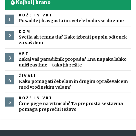
Najbolj brano
ROŽE IN VRT
Posadite jih avgusta in cvetele bodo vse do zime
DOM
Svetla ali temna tla? Kako izbrati popoln odtenek
za vaš dom
VRT
Zakaj vaš paradižnik propada? Ena napaka lahko
uniči rastline – tako jih rešite
ŽIVALI
Kako pomagati čebelam in drugim opraševalcem
med vročinskim valom?
ROŽE IN VRT
Črne pege na vrtnicah? Ta preprosta sestavina
pomaga preprečiti težavo