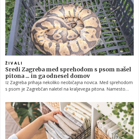
uporabno dovoljenje, saj se brez njega uradno ne sme
uporabljati ali vseliti.
ŽIVALI
Sredi Zagreba med sprehodom s psom našel
pitona ... in ga odnesel domov
Iz Zagreba prihaja nekoliko neobičajna novica. Med sprehodom
s psom je Zagrebčan naletel na kraljevega pitona. Namesto
preplaha, ki bi ga verjetno večina doživela ob pogledu na kačo,
je moški pokazal veliko mero sočutja, kačo dvignil in pospravil v
torbo ter odnesel domov, da bi jo primerno ogrel.