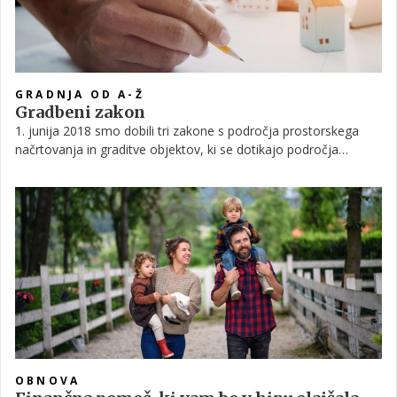
GRADNJA OD A-Ž
Gradbeni zakon
1. junija 2018 smo dobili tri zakone s področja prostorskega
načrtovanja in graditve objektov, ki se dotikajo področja
gradnje. Med njimi je Zakon o urejanju prostora, Gradbeni
zakon in Zakon o arhitekturni in inženirski dejavnosti.
OBNOVA