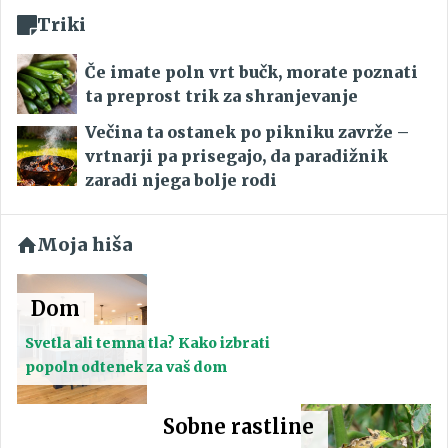
Triki
Če imate poln vrt bučk, morate poznati
ta preprost trik za shranjevanje
Večina ta ostanek po pikniku zavrže –
vrtnarji pa prisegajo, da paradižnik
zaradi njega bolje rodi
Moja hiša
Dom
Svetla ali temna tla? Kako izbrati
popoln odtenek za vaš dom
Sobne rastline