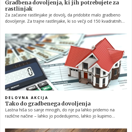
Gradbena dovoljenja, ki jih potrebujete za
rastlinjak
Za začasne rastlinjake je dovolj, da pridobite malo gradbeno
dovoljenje. Za trajne rastlinjake, ki so večji od 150 kvadratnih
metrov, pa veljajo drugačna pravila. Preverite, katera.
DELOVNA AKCIJA
Tako do gradbenega dovoljenja
Lastna hiša so sanje mnogih, do nje pa lahko pridemo na
različne načine – lahko jo podedujemo, lahko jo kupimo
(starejšo nepremičnino ali novogradnjo), lahko si jo pa
sezidamo. Če smo se odločili za slednje, potem potrebujemo