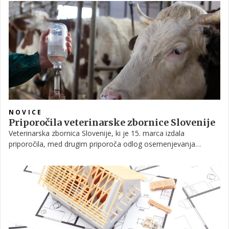
NOVICE
Priporočila veterinarske zbornice Slovenije
Veterinarska zbornica Slovenije, ki je 15. marca izdala
priporočila, med drugim priporoča odlog osemenjevanja
plemenic za obdobje treh tednov. Dodatno Ministrstvo za
kmetijstvo, gozdarstvo in prehrano rejce seznanja s
smernicami in priporočili in jih poziva, da spoštujejo pravila
veterinarske stroke, poudarjajo pa tudi pomen priporočil,
pripravljenih od veterinarske stroke za vse veterinarske
organizacije, v času epidemije s covid-19.