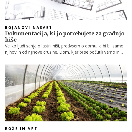
BOJANOVI NASVETI
Dokumentacija, ki jo potrebujete za gradnjo
hiše
Veliko ljudi sanja o lastni hiši, predvsem o domu, ki bi bil samo
njihov in od njihove družine. Dom, kjer bi se počutili varno in
sprejeto. Navsezadnje si želimo prostora, kjer bi se lahko po
napornem dnevu umaknili v samoto ali k ljubljeni družini.
Nekateri imajo srečo in hišo podedujejo, drugi morajo zidati
sami, temelj na temelj. Če se odločimo za slednje, moramo čez
dolgotrajni postopek in kar nekaj dokumentov, preden se sploh
lahko lotimo gradnje. Kaj vse potrebujemo za lastno hišo?
Pogovarjali smo se s prvim možem Delovne akcije Bojanom
Žlebnikom.
ROŽE IN VRT