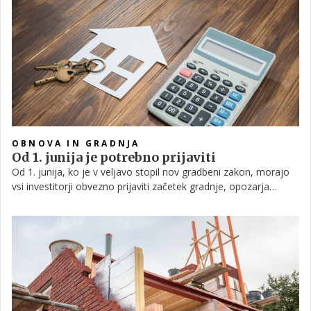
kar nekaj dokumentov in dokazil, preden se lahko lotimo
gradnje.
OBNOVA IN GRADNJA
Od 1. junija je potrebno prijaviti
Od 1. junija, ko je v veljavo stopil nov gradbeni zakon, morajo
vsi investitorji obvezno prijaviti začetek gradnje, opozarja
Ministrstvo za okolje in prostor.