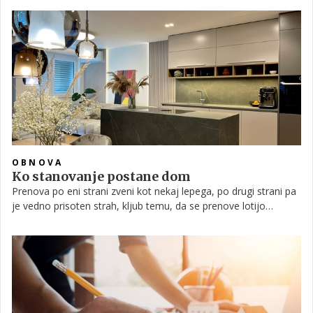
pripravljena priskočiti na pomoč. In to je tudi storil! Stopil je v
bran prikupni čivavi in ji tako rešil življenje.
OBNOVA
Ko stanovanje postane dom
Prenova po eni strani zveni kot nekaj lepega, po drugi strani pa
je vedno prisoten strah, kljub temu, da se prenove lotijo
strokovnjaki, mi pa dodamo še piko na i.