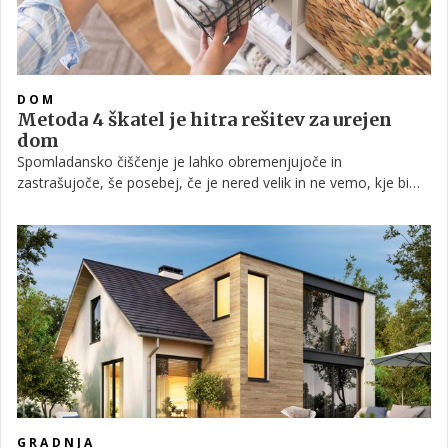
DOM
Metoda 4 škatel je hitra rešitev za urejen
dom
Spomladansko čiščenje je lahko obremenjujoče in
zastrašujoče, še posebej, če je nered velik in ne vemo, kje bi
začeli. Toda to samo pomeni, da potrebujemo pameten
sistem, s katerim delo lažje obvladujemo. Če ste v zadnjem
času svoj dom nekoliko zanemarili, je čas, da ga spravite v red
z metodo '4 škatel'.
GRADNJA