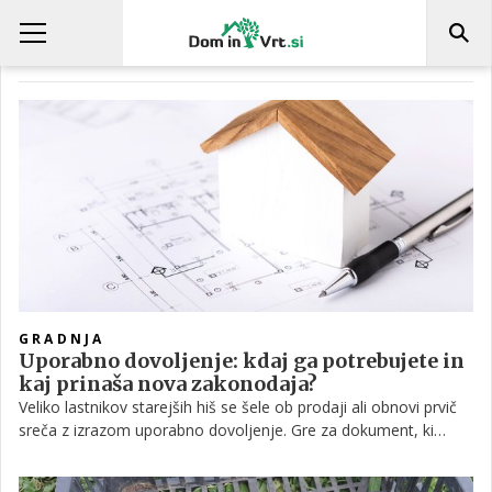
DOKUMENTACIJA
GRADNJA
Uporabno dovoljenje: kdaj ga potrebujete in
kaj prinaša nova zakonodaja?
Veliko lastnikov starejših hiš se šele ob prodaji ali obnovi prvič
sreča z izrazom uporabno dovoljenje. Gre za dokument, ki
potrjuje, da je stavba zgrajena skladno z gradbenim zakonom
in da je varna za uporabo. Vsaka nova hiša mora imeti