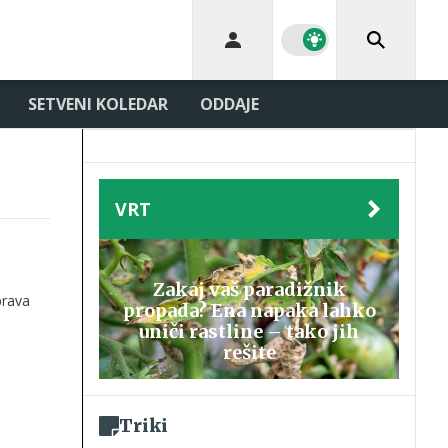
SETVENI KOLEDAR
ODDAJE
VRT
Zakaj vaš paradižnik
prava
propada? Ena napaka lahko
uniči rastline – tako jih
rešite
Triki