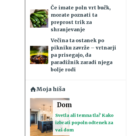
Če imate poln vrt bučk,
morate poznati ta
preprost trik za
shranjevanje
Večina ta ostanek po
pikniku zavrže – vrtnarji
pa prisegajo, da
paradižnik zaradi njega
bolje rodi
Moja hiša
Dom
Svetla ali temna tla? Kako
izbrati popoln odtenek za
vaš dom