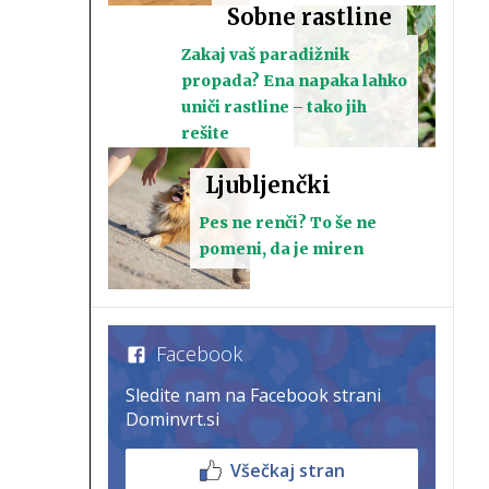
Sobne rastline
Zakaj vaš paradižnik
propada? Ena napaka lahko
uniči rastline – tako jih
rešite
Ljubljenčki
Pes ne renči? To še ne
pomeni, da je miren
Facebook
Sledite nam na Facebook strani
Dominvrt.si
Všečkaj stran