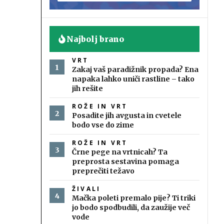
Najbolj brano
VRT
Zakaj vaš paradižnik propada? Ena
napaka lahko uniči rastline – tako
jih rešite
ROŽE IN VRT
Posadite jih avgusta in cvetele
bodo vse do zime
ROŽE IN VRT
Črne pege na vrtnicah? Ta
preprosta sestavina pomaga
preprečiti težavo
ŽIVALI
Mačka poleti premalo pije? Ti triki
jo bodo spodbudili, da zaužije več
vode