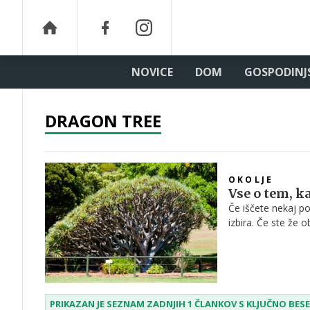
NOVICE
DOM
GOSPODINJ
DRAGON TREE
OKOLJE
Vse o tem, k
Če iščete nekaj p
izbira. Če ste že 
zagotovo opazili.
najstarejši znani 
PRIKAZAN JE SEZNAM ZADNJIH 1 ČLANKOV S KLJUČNO BE