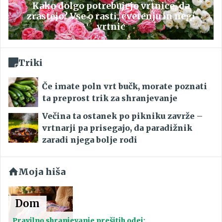
Kako dolgo potrebujejo vrtnice, da
zrastejo? Vse o rasti, cvetenju in negi
vrtnic
Triki
Če imate poln vrt bučk, morate poznati
ta preprost trik za shranjevanje
Večina ta ostanek po pikniku zavrže –
vrtnarji pa prisegajo, da paradižnik
zaradi njega bolje rodi
Moja hiša
Dom
Pravilno shranjevanje prešitih odej: