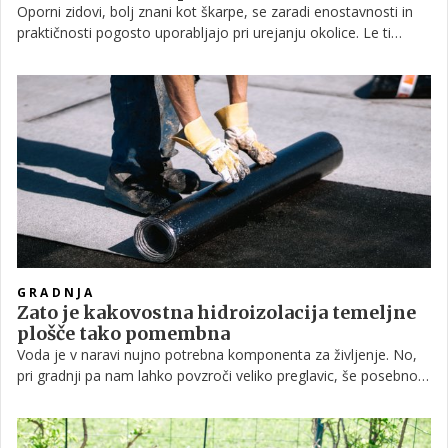
Oporni zidovi, bolj znani kot škarpe, se zaradi enostavnosti in
praktičnosti pogosto uporabljajo pri urejanju okolice. Le ti
imajo povsem praktičen namen kot na primer utrjevanje
brežine, da se ta ne osipa, ali pa jih uporabimo za izravnavo
terena. Z opornimi zidovi lahko strmo parcelo spremenimo v
bolj praktično, terasasto. Lahko so učinkovito sredstvo za
zaščito hiše v primeru apokalipse ali pa so oporni zidovi čisto
estetske narave. In kakšne vrste zidov se danes gradi?
GRADNJA
Zato je kakovostna hidroizolacija temeljne
plošče tako pomembna
Voda je v naravi nujno potrebna komponenta za življenje. No,
pri gradnji pa nam lahko povzroči veliko preglavic, še posebno
pri elementih stavbe, ki jih je težko naknadno sanirati oziroma
popravljati.