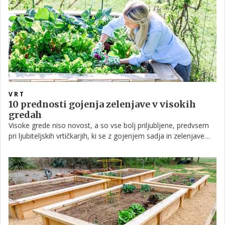
VRT
10 prednosti gojenja zelenjave v visokih
gredah
Visoke grede niso novost, a so vse bolj priljubljene, predvsem
pri ljubiteljskih vrtičkarjih, ki se z gojenjem sadja in zelenjave
šele spoznavajo. Z zdravo prstjo in ustrezno nego lahko
dvignjene gredice obrodijo velik pridelek na majhnem prostoru.
Preverite, katere so še prednosti visokih gred.