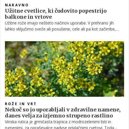
NARAVNO
Užitne cvetlice, ki čudovito popestrijo
balkone in vrtove
Užitne rože imajo nešteto načinov uporabe. V prehrano jih
lahko vključimo sveže ali posušene, cele ali pa kot začimbe,
damo jih lahko v sladice ali pijače, jemo surove, kuhane ali celo
vložene. Katere pa sploh so tiste, ki jih lahko preprosto gojimo
na okenski polici ali balkonu? To izveste v nadaljevanju.
ROŽE IN VRT
Nekoč so jo uporabljali v zdravilne namene,
danes velja za izjemno strupeno rastlino
Vinska rutica je grmičasta trajnica z modrozelenimi listi in
rumenimi, za opraševalce nadvse privlačnimi cvetovi. Toda