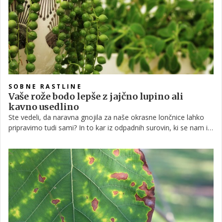
SOBNE RASTLINE
Vaše rože bodo lepše z jajčno lupino ali
kavno usedlino
Ste vedeli, da naravna gnojila za naše okrasne lončnice lahko
pripravimo tudi sami? In to kar iz odpadnih surovin, ki se nam iz
dneva v dan nabirajo med kuho? Ker jih smatramo kot biološke
odpadke, sprva sploh ne pomislimo, da bi jih lahko še kakorkoli
uporabili, a dejansko se številni obnesejo kot kvalitetna hranila
za zelene rastline.