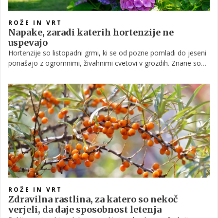
ROŽE IN VRT
Napake, zaradi katerih hortenzije ne
uspevajo
Hortenzije so listopadni grmi, ki se od pozne pomladi do jeseni
ponašajo z ogromnimi, živahnimi cvetovi v grozdih. Znane so
po nezahtevnem vzdrževanju, zato so priljubljena izbira za
zasaditev na domačih okrasnih vrtovih. Toda kljub njihovemu
slovesu, da je zanje enostavno skrbeti, obstaja nekaj napak,
zaradi katerih pogosto ne uspevajo tako, kot bi si želeli.
ROŽE IN VRT
Zdravilna rastlina, za katero so nekoč
verjeli, da daje sposobnost letenja