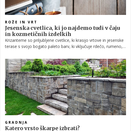
ROŽE IN VRT
Jesenska cvetlica, ki jo najdemo tudi v čaju
in kozmetičnih izdelkih
Krizanteme so priljubljene cvetlice, ki krasijo vrtove in jesenske
terase s svojo bogato paleto barv, ki vključuje rdečo, rumeno,
oranžno, vijoličasto in belo. Še posebej cenjene so v pozni
jeseni, ko večina drugih rastlin že usahne. Kdaj cvetijo in kakšne
pogoje potrebujejo za uspešno rast?
GRADNJA
Katero vrsto škarpe izbrati?