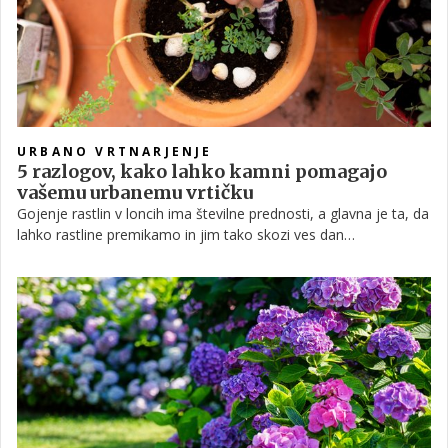
URBANO VRTNARJENJE
5 razlogov, kako lahko kamni pomagajo
vašemu urbanemu vrtičku
Gojenje rastlin v loncih ima številne prednosti, a glavna je ta, da
lahko rastline premikamo in jim tako skozi ves dan
zagotavljamo primerno količino sončnih žarkov. Poleg tega jih
lahko, kadar gre za trajnice, jeseni ali pozimi postavimo v
garažo ali drug zaprt prostor, kjer bodo lažje počakale na toplo
spomladansko vreme. Če ste se tudi vi odločili svoj vrt preseliti
v korita, imamo za vas še en nadvse uporaben trik, za katerega
ne potrebujete nič drugega kot nekaj srednje velikih kamnov.