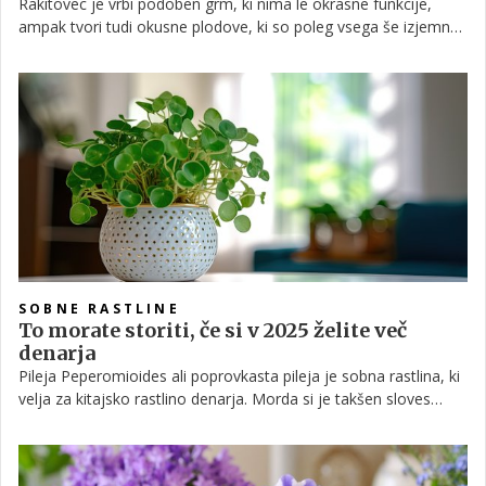
Rakitovec je vrbi podoben grm, ki nima le okrasne funkcije,
ampak tvori tudi okusne plodove, ki so poleg vsega še izjemno
zdravilni. Iz njih si lahko pripravimo sok ali sirup, ki še posebno
pride prav v jesenskih in zimskih mesecih.
SOBNE RASTLINE
To morate storiti, če si v 2025 želite več
denarja
Pileja Peperomioides ali poprovkasta pileja je sobna rastlina, ki
velja za kitajsko rastlino denarja. Morda si je takšen sloves
prislužila tudi zaradi svojih okroglih, sijočih listov, ki prav zares
spominjajo na kovance. A če pustimo ob strani denar, je
poprovkasta pileja zelo nezahtevna in hvaležna za vzgojo ter