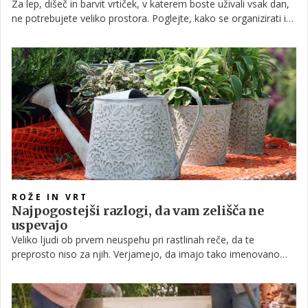
Za lep, dišeč in barvit vrtiček, v katerem boste uživali vsak dan,
ne potrebujete veliko prostora. Poglejte, kako se organizirati in
uživati v čudovitem vrtičku, tudi če imate na voljo res majhen
prostor, na primer okensko polico.
ROŽE IN VRT
Najpogostejši razlogi, da vam zelišča ne
uspevajo
Veliko ljudi ob prvem neuspehu pri rastlinah reče, da te
preprosto niso za njih. Verjamejo, da imajo tako imenovano
nesrečno roko. Ko je govora o zeliščih, pa še posebej, saj zanje
mnogi radi verjamemo, da so zelo enostavne za vzgojo.
Poglejmo si, zakaj ni tako in kateri dejavniki so tisti, ki