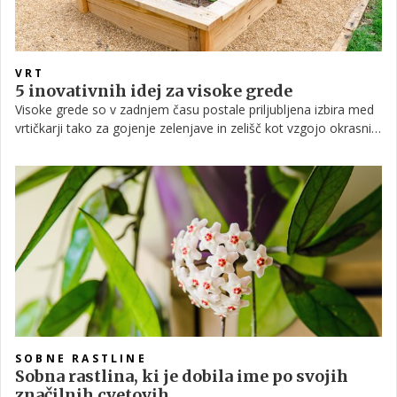
VRT
5 inovativnih idej za visoke grede
Visoke grede so v zadnjem času postale priljubljena izbira med
vrtičkarji tako za gojenje zelenjave in zelišč kot vzgojo okrasnih
cvetlic. Vzdrževanje rastlin na ta način je enostavnejše kot na
tradicionalnem vrtu, poleg tega pa jih je mogoče postaviti tudi
na manjše dvorišče, ne da bi pri tem morali prekopati tla. Za
vas imamo nekaj idej za inovativne visoke grede.
SOBNE RASTLINE
Sobna rastlina, ki je dobila ime po svojih
značilnih cvetovih