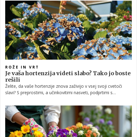
ROŽE IN VRT
Je vaša hortenzija videti slabo? Tako jo boste
rešili
Želite, da vaše hortenzije znova zaživijo v vsej svoji cvetoči
slavi? S preprostimi, a učinkovitimi nasveti, podprtimi s
praktičnimi izkušnjami, boste lahko rešili svoje najljubše rastline.
Odkrijte skrivnosti pravilne nege in si ustvarite čudovit vrt, poln
bujnih hortenzij, ki bo razveseljeval vsak dan!