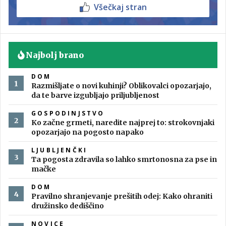
Všečkaj stran
Najbolj brano
DOM
Razmišljate o novi kuhinji? Oblikovalci opozarjajo,
da te barve izgubljajo priljubljenost
GOSPODINJSTVO
Ko začne grmeti, naredite najprej to: strokovnjaki
opozarjajo na pogosto napako
LJUBLJENČKI
Ta pogosta zdravila so lahko smrtonosna za pse in
mačke
DOM
Pravilno shranjevanje prešitih odej: Kako ohraniti
družinsko dediščino
NOVICE