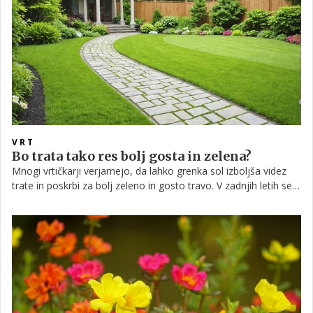
VRT
Bo trata tako res bolj gosta in zelena?
Mnogi vrtičkarji verjamejo, da lahko grenka sol izboljša videz
trate in poskrbi za bolj zeleno in gosto travo. V zadnjih letih se
ta gospodinjski izdelek pogosto omenja kot preprosta rešitev
za šibko in rumenkasto travo, vendar strokovnjaki opozarjajo,
da učinki niso vedno enaki in so odvisni od tal.