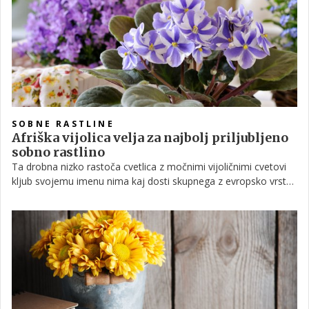
hkrati čudovita zelena dekoracija v vsakemu domu.
SOBNE RASTLINE
Afriška vijolica velja za najbolj priljubljeno
sobno rastlino
Ta drobna nizko rastoča cvetlica z močnimi vijoličnimi cvetovi
kljub svojemu imenu nima kaj dosti skupnega z evropsko vrsto
vijolice. Ime je dobila po svojih opaznih temno vijoličnih
cvetovih. Njena domovina so tropski deževni gozdovi Tanzanije
in Kenije, sicer pa velja za sobno rastlino, ki se najpogosteje
znajde v naših domovih.