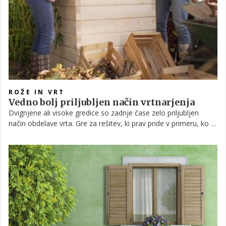
pripomorejo, da zelišča ne uspevajo tako, kot bi lahko.
ROŽE IN VRT
Vedno bolj priljubljen način vrtnarjenja
Dvignjene ali visoke gredice so zadnje čase zelo priljubljen
način obdelave vrta. Gre za rešitev, ki prav pride v primeru, ko je
gojenje rastlin v tlh zaradi trdih vrtnih tal nemogoče ali oteženo.
Če tudi vi razmišljate, da bi vrtnine vzgajali na takšen način, vam
v nadaljevanju ponujamo nekaj napotkov.