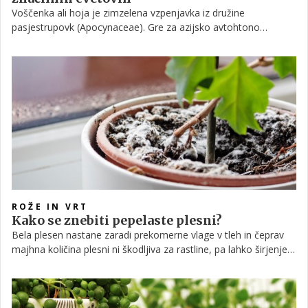
Voščenka ali hoja je zimzelena vzpenjavka iz družine
pasjestrupovk (Apocynaceae). Gre za azijsko avtohtono
rastlino, ki jo je v 18. stoletju prvi opisal škotski botanik Robert
Brown in jo poimenoval v čast botanika Thomasa Hoya. Danes
je med ljubitelji sobnih rastlin poznana predvsem kot dišeča
roža, ki jo pogosto gojimo v notranjih prostorih. Zahteva malo
vzdrževanja, njena rast pa je razmeroma počasna. Več o skrbi
zanjo preberite v nadaljevanju.
ROŽE IN VRT
Kako se znebiti pepelaste plesni?
Bela plesen nastane zaradi prekomerne vlage v tleh in čeprav
majhna količina plesni ni škodljiva za rastline, pa lahko širjenje
bele plesni vpliva na zdravje vaših rastlin.