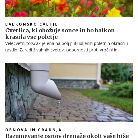
BALKONSKO CVETJE
Cvetlica, ki obožuje sonce in bo balkon
krasila vse poletje
Velecvetni tolščak je ena najbolj priljubljenih poletnih okrasnih
rastlin. Zaradi živahnih cvetov, odpornosti proti vročini in
majhnih zahtev pri negi je pogosta izbira za balkone, terase in
vrtove. Z nekaj pravilne nege lahko cveti več mesecev in ustvari
pravo barvno razkošje.
OBNOVA IN GRADNJA
Razumevanje osnov drenaže okoli vaše hiše