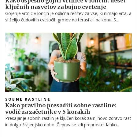
Kako uspešno gojiti vrtnice v loncih: deset
ključnih nasvetov za bujno cvetenje
Gojenje vrtnic v loncih je odlična rešitev za vse, ki nimajo vrta, a
si želijo čudovitih cvetočih grmov na terasi ali balkonu. S
pravilno izbiro sorte, zemlje in nege lahko vrtnice v loncih
uspevajo enako lepo kot na prostem.
SOBNE RASTLINE
Kako pravilno presaditi sobne rastline:
vodič za začetnike v 5 korakih
Presajanje sobnih rastlin je ključen korak za njihovo zdravo rast
in dolgo življenjsko dobo. Čeprav se zdi preprosto, lahko
napačen pristop rastlini povzroči stres ali celo propad.