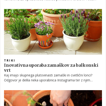
čeprav je lahko na pogled čudovita, z njo ravnajte previdno.
Njeni listi so namreč zelo strupeni, zato jo občudujte na varni
razdalji, pri sajenju ali obrezovanju pa vedno uporabljajte
rokavice.
TRIKI
Inovativna uporaba zamaškov za balkonski
vrt
Kaj imajo skupnega plutovinasti zamaški in cvetlični lonci?
Odgovor je delila neka uporabnica Instagrama ter z njim
navdušila in osvojila splet. Tega nasveta bodo veseli predvsem
ljubitelji vina in vrtnarji v eni osebi.