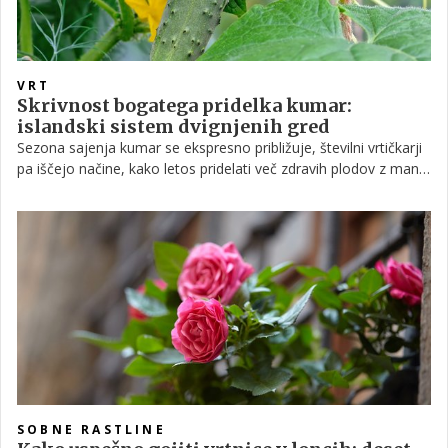
VRT
Skrivnost bogatega pridelka kumar:
islandski sistem dvignjenih gred
Sezona sajenja kumar se ekspresno približuje, številni vrtičkarji
pa iščejo načine, kako letos pridelati več zdravih plodov z manj
težavami. Vse več pozornosti zato dobiva islandska metoda
vzgoje kumar, ki temelji na dvignjenih gredah in mrežasti opori
ter močno olajša nego rastlin.
SOBNE RASTLINE