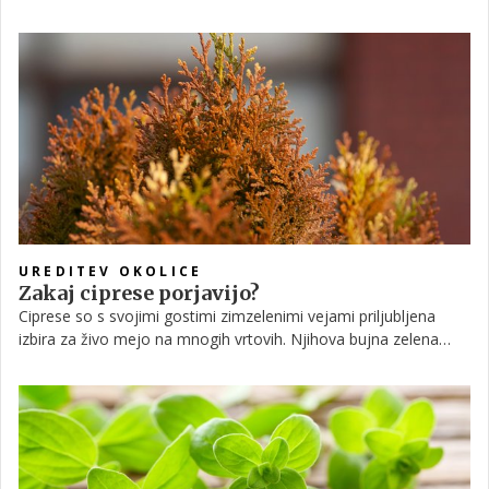
posnemate naravne pogoje in preprečite gnitje korenin.
Material je manj pomemben, če so zagotovljeni osnovni pogoji
za uspeh rastline.
UREDITEV OKOLICE
Zakaj ciprese porjavijo?
Ciprese so s svojimi gostimi zimzelenimi vejami priljubljena
izbira za živo mejo na mnogih vrtovih. Njihova bujna zelena
barva, ki se obdrži skozi vse leto, doda pridih živahnosti
vrtovom, dovozom in dvoriščem. Vendar pa tudi zimzelena
drevesa včasih porjavijo, kar kaže na morebitne težave.