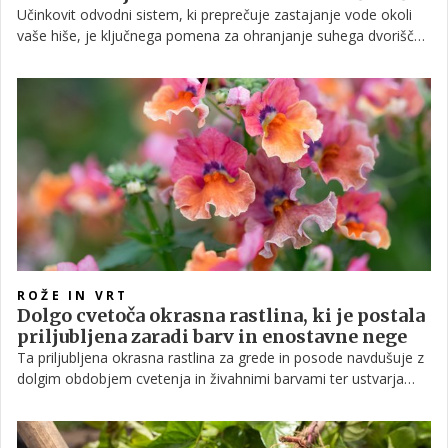
Učinkovit odvodni sistem, ki preprečuje zastajanje vode okoli
vaše hiše, je ključnega pomena za ohranjanje suhega dvorišča
in predvsem za vzdrževanje hiše v dobrem stanju. Metode
drenaže dvorišča niso nujno drage in jih je mogoče izvesti brez
večjih posegov ali zapletenih gradbenih del. Cilj je preprečiti
stekanje vode proti temeljem hiše – še posebno na delih, ki so
bolj na udaru pred poplavo.
ROŽE IN VRT
Dolgo cvetoča okrasna rastlina, ki je postala
priljubljena zaradi barv in enostavne nege
Ta priljubljena okrasna rastlina za grede in posode navdušuje z
dolgim obdobjem cvetenja in živahnimi barvami ter ustvarja
izrazit poletni dekorativni učinek v vrtovih in na balkonih.