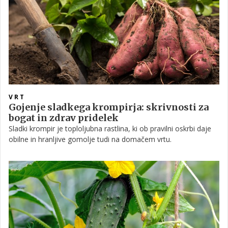
VRT
Gojenje sladkega krompirja: skrivnosti za
bogat in zdrav pridelek
Sladki krompir je toploljubna rastlina, ki ob pravilni oskrbi daje
obilne in hranljive gomolje tudi na domačem vrtu.