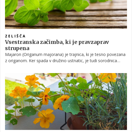
ZELIŠČA
Vsestranska začimba, ki je pravzaprav
strupena
Majaron (Origanum majorana) je trajnica, ki je tesno povezana
z origanom. Ker spada v družino ustnatic, je tudi sorodnica
bazilike, rožmarina, žajblja, timijana in origana. V toplejših
območjih lahko majaron prezimi zunaj, na celinskem delu pa ga
večinoma gojimo kot enoletnico ali pa kot lončnico, ki jo
prestavimo v zaprt prostor, ko pride zima.