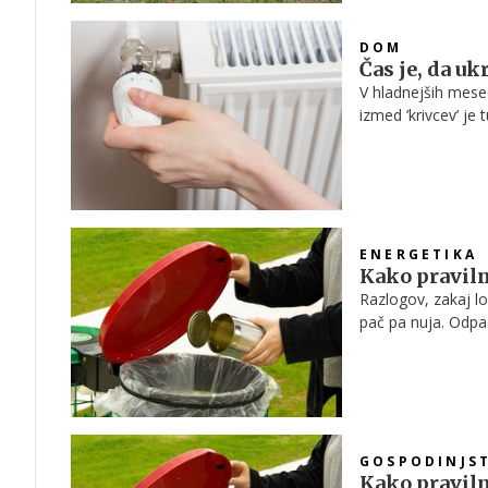
DOM
Čas je, da uk
V hladnejših mesec
izmed ’krivcev’ je
ustrezno vlažnost v
malo morje.
ENERGETIKA
Kako praviln
Razlogov, zakaj l
pač pa nuja. Odpa
nas se zavedanje 
temu, da nas opoz
velik odstotek tist
in se zato odpadki
GOSPODINJS
Kako praviln