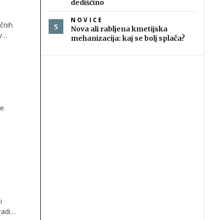
dediščino
NOVICE
učnih
Nova ali rabljena kmetijska
v
mehanizacija: kaj se bolj splača?
i in
danes
oh ne
e.
i
radi