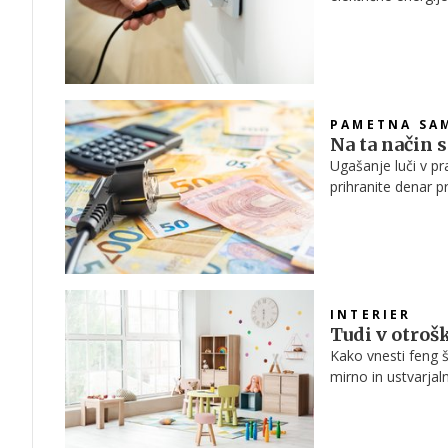
ugasnili, ne pozabi
PAMETNA SA
Na ta način 
Ugašanje luči v pr
prihranite denar p
domu še veliko drug
sploh ne zavedate
INTERIER
Tudi v otroš
Kako vnesti feng š
mirno in ustvarja