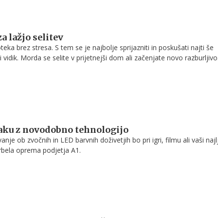
a lažjo selitev
oteka brez stresa. S tem se je najbolje sprijazniti in poskušati najti še
 vidik. Morda se selite v prijetnejši dom ali začenjate novo razburljivo
je? Nekaj nasvetov vam lahko pomaga doseči, da se preselitev odvije
aku z novodobno tehnologijo
je ob zvočnih in LED barvnih doživetjih bo pri igri, filmu ali vaši najl
rbela oprema podjetja A1.