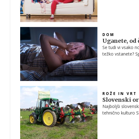
kopičimo stvari, t
kot hrčki, se spra
"odhrčkamo".
DOM
Uganete, od 
Se tudi vi vsako n
težko vstanete? Sp
ROŽE IN VRT
Slovenski or
Najboljši slovensk
tehnično kulturo 
Panvita, Biotehn
Pomurja organizir
dijakov biotehniški