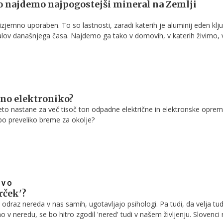
o najdemo najpogostejši mineral na Zemlji
n izjemno uporaben. To so lastnosti, zaradi katerih je aluminij eden klj
ialov današnjega časa. Najdemo ga tako v domovih, v katerih živimo, 
 vozimo, v mobilnih telefonih in računalnikih, ki jih uporabljamo v služb
rej povsod. Še 200 let nazaj je bilo o tej kovini znanega zelo malo, 
ez nje praktično več ne moremo predstavljati – pa čeprav dostikrat spl
zares najdemo.
no elektroniko?
leto nastane za več tisoč ton odpadne električne in elektronske oprem
bo preveliko breme za okolje?
TVO
hrček'?
 odraz nereda v nas samih, ugotavljajo psihologi. Pa tudi, da velja tud
o v neredu, se bo hitro zgodil 'nered' tudi v našem življenju. Slovenci 