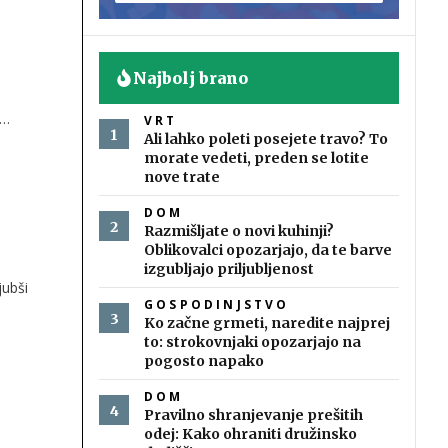
Najbolj brano
VRT
 čim
Ali lahko poleti posejete travo? To
morate vedeti, preden se lotite
nove trate
DOM
Razmišljate o novi kuhinji?
Oblikovalci opozarjajo, da te barve
izgubljajo priljubljenost
jubši
GOSPODINJSTVO
Ko začne grmeti, naredite najprej
to: strokovnjaki opozarjajo na
pogosto napako
DOM
Pravilno shranjevanje prešitih
odej: Kako ohraniti družinsko