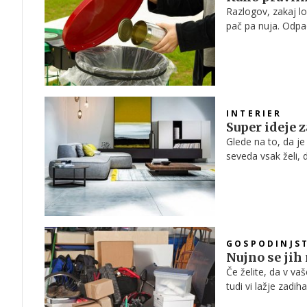
Razlogov, zakaj l
pač pa nuja. Odpa
nas se zavedanje 
temu, da nas opoz
velik odstotek tist
in se zato odpadki
INTERIER
Super ideje 
Glede na to, da j
seveda vsak želi, d
ogledate nekaj ide
in prestižno, sev
okusu in seveda z
GOSPODINJS
Nujno se jih
Če želite, da v va
tudi vi lažje zadih
odvečne ’krame’. Z