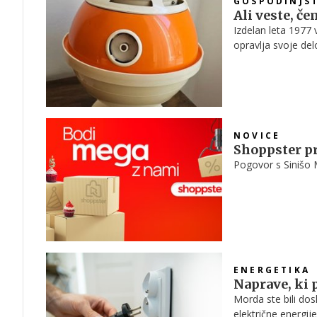
GOSPODINJS
Ali veste, če
Izdelan leta 1977 v
opravlja svoje del
NOVICE
Shoppster pr
Pogovor s Sinišo 
ENERGETIKA
Naprave, ki 
Morda ste bili dosl
električne energije