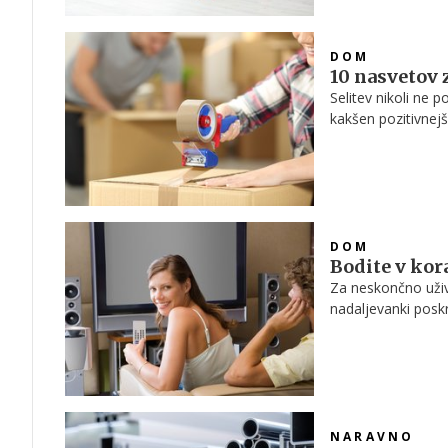
DOM
10 nasvetov z
Selitev nikoli ne p
kakšen pozitivnejši
življenjsko obdob
bolj gladko.
DOM
Bodite v kor
Za neskončno uživan
nadaljevanki posk
NARAVNO