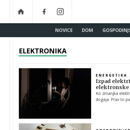
NOVICE
DOM
GOSPODINJ
ELEKTRONIKA
ENERGETIKA
Izpad elektri
elektronske
Ko zmanjka elektri
dogaja. Prav to pa
nekaj minut po izp
elektronskih napra