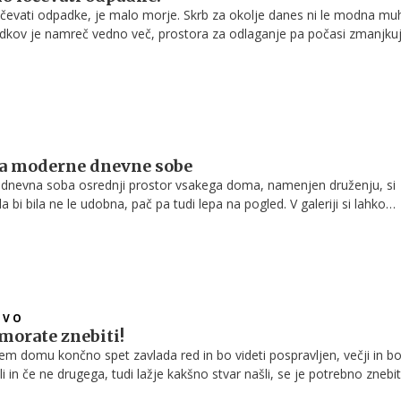
očevati odpadke, je malo morje. Skrb za okolje danes ni le modna mu
dkov je namreč vedno več, prostora za odlaganje pa počasi zmanjkuje
o pomembnosti ločevanja in reciklaže odpadkov sicer izboljšuje, a klj
arjajo in izobražujejo na tem področju iz vseh strani, se že vedno na
ih, ki jim je preprosto vseeno ali pa niso prepričani, kako pravilno loče
 pogosto znajdejo v napačnih zabojnikih ali odlagališčih.
za moderne dnevne sobe
e dnevna soba osrednji prostor vsakega doma, namenjen druženju, si
a bi bila ne le udobna, pač pa tudi lepa na pogled. V galeriji si lahko
j, kako je lahko brez pretiranega ’kiča’ in barv dnevna soba videti mo
eda pa je najpomembneje, da je všeč vam, tako da si jo uredite po sv
možnostih.
TVO
 morate znebiti!
šem domu končno spet zavlada red in bo videti pospravljen, večji in b
ali in če ne drugega, tudi lažje kakšno stvar našli, se je potrebno znebit
akaj neki bi doma hranili stvari, ki jih ne potrebujete ampak vam sa