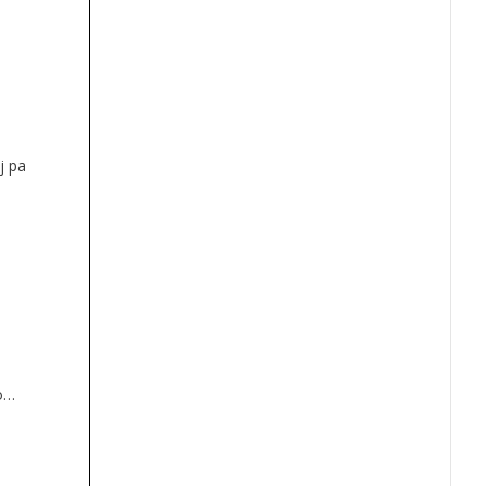
živeti
move
j pa
o
e