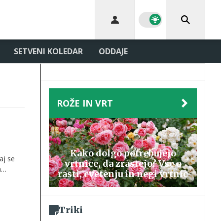
SETVENI KOLEDAR
ODDAJE
ROŽE IN VRT
Kako dolgo potrebujejo
aj se
vrtnice, da zrastejo? Vse o
h
rasti, cvetenju in negi vrtnic
to
Triki