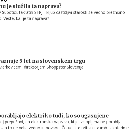
TVO
mu je služila ta naprava?
 Subotici, takratni SFRJ - kljub častitljivi starosti še vedno brezhibno
o. Veste, kaj je ta naprava?
aznuje 5 let na slovenskem trgu
Markovićem, direktorjem Shoppster Slovenija.
porabljajo elektriko tudi, ko so ugasnjene
ej prepričani, da elektronska naprava, ki je izklopljena ne porablja
 – a to ne velja vedno in povsod. Četudi ste pritisnili gumb, s katerim 