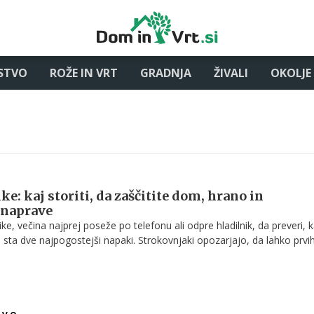
STVO
ROŽE IN VRT
GRADNJA
ŽIVALI
OKOLJE
ke: kaj storiti, da zaščitite dom, hrano in
 naprave
ke, večina najprej poseže po telefonu ali odpre hladilnik, da preveri, k
 sta dve najpogostejši napaki. Strokovnjaki opozarjajo, da lahko prvi
adu elektrike pomembno vpliva na varnost ljudi, stanje hrane in zašči
v.