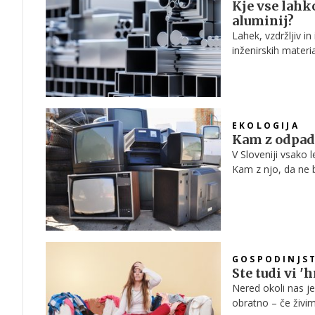
Kje vse lahk
aluminij?
Lahek, vzdržljiv i
inženirskih mater
avtomobilih, ki jih
doma, praktično to
pa si življenja br
vemo, kje vse ga 
EKOLOGIJA
Kam z odpad
V Sloveniji vsako 
Kam z njo, da ne 
GOSPODINJS
Ste tudi vi '
Nered okoli nas je
obratno – če živim