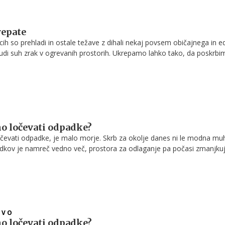
repate
ih so prehladi in ostale težave z dihali nekaj povsem običajnega in e
 tudi suh zrak v ogrevanih prostorih. Ukrepamo lahko tako, da poskrbi
 domu z nekaj preprostimi triki ali z osvežilniki zraka, ki jih je na trži
o ločevati odpadke?
očevati odpadke, je malo morje. Skrb za okolje danes ni le modna mu
dkov je namreč vedno več, prostora za odlaganje pa počasi zmanjkuje
o pomembnosti ločevanja in reciklaže odpadkov sicer izboljšuje, a klj
arjajo in izobražujejo na tem področju iz vseh strani, se že vedno na
ih, ki jim je preprosto vseeno ali pa niso prepričani, kako pravilno loče
 pogosto znajdejo v napačnih zabojnikih ali odlagališčih.
TVO
o ločevati odpadke?