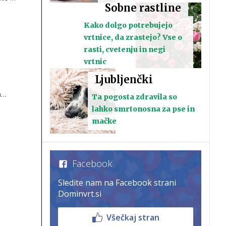
Sobne rastline
Kako dolgo potrebujejo
vrtnice, da zrastejo? Vse o
rasti, cvetenju in negi
vrtnic
Ljubljenčki
m
Ta pogosta zdravila so
je
lahko smrtonosna za pse in
mačke
Facebook
Sledite nam na Facebook strani
Dominvrt.si
Všečkaj stran