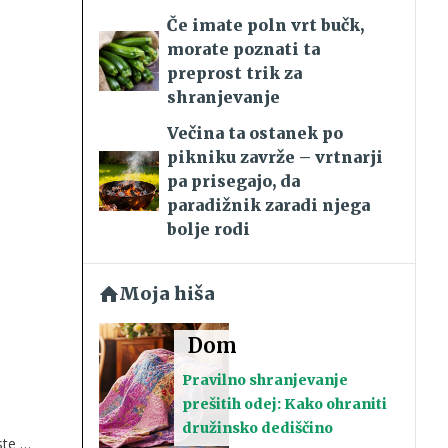
Če imate poln vrt bučk,
morate poznati ta
preprost trik za
shranjevanje
Večina ta ostanek po
pikniku zavrže – vrtnarji
pa prisegajo, da
paradižnik zaradi njega
bolje rodi
Moja hiša
Dom
Pravilno shranjevanje
prešitih odej: Kako ohraniti
družinsko dediščino
ste jo