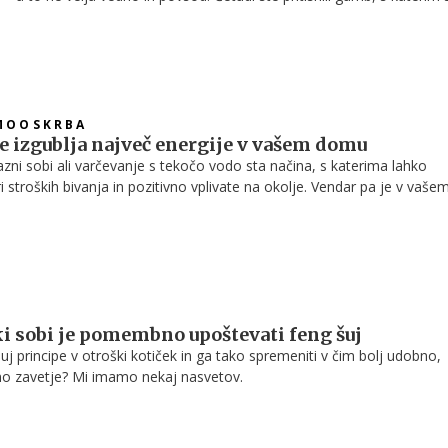
te dodatno še iztakniti kabla iz vtičnice.
MOOSKRBA
se izgublja največ energije v vašem domu
azni sobi ali varčevanje s tekočo vodo sta načina, s katerima lahko
ri stroških bivanja in pozitivno vplivate na okolje. Vendar pa je v vaše
ih skritih virov, ki so krivi za izgubljanje energije in se jih najverjetne
.
ki sobi je pomembno upoštevati feng šuj
uj principe v otroški kotiček in ga tako spremeniti v čim bolj udobno,
lno zavetje? Mi imamo nekaj nasvetov.