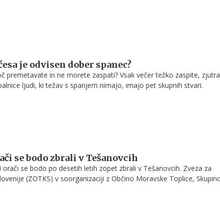
udi naš stari rek pravi: "Čez sedem let vse prav pride." Pa moramo res 
šuje arhitektka Tjaša Justin in pravi, da je že skrajni čas, da svoje do
česa je odvisen dober spanec?
oč premetavate in ne morete zaspati? Vsak večer težko zaspite, zjutra
alnice ljudi, ki težav s spanjem nimajo, imajo pet skupnih stvari.
ači se bodo zbrali v Tešanovcih
i orači se bodo po desetih letih zopet zbrali v Tešanovcih. Zveza za
Slovenije (ZOTKS) v soorganizaciji z Občino Moravske Toplice, Skupin
iško šolo Rakičan, KGZS – KGZ Murska Sobota in Društvom oračev
a 63. državno tekmovanje oračev Slovenije in 25. državno tekmovanj
h šol v oranju.