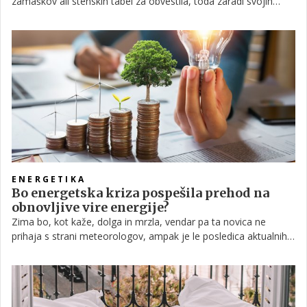
zamaškov ali stenskih tabel za obvestila, toda zaradi svojih
pozitivnih lastnosti postaja čedalje bolj priljubljena v svetu
notranje opreme. Poglejmo si, zakaj.
ENERGETIKA
Bo energetska kriza pospešila prehod na
obnovljive vire energije?
Zima bo, kot kaže, dolga in mrzla, vendar pa ta novica ne
prihaja s strani meteorologov, ampak je le posledica aktualnih
družbenih dogodkov, ki smo jim priča v zadnjem času. Vojna v
Ukrajini, okrevanje gospodarstev po pandemiji in naraščajoča
inflacija, nenazadnje pa tudi motena oskrba z energenti že
terjajo svoj davek. V luči tega potekajo številne konference in