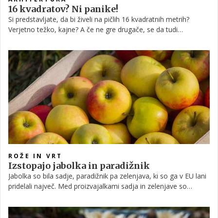
16 kvadratov? Ni panike!
Si predstavljate, da bi živeli na pičlih 16 kvadratnih metrih?
Verjetno težko, kajne? A če ne gre drugače, se da tudi
miniaturni prostor spremeniti v prav udobno domovanje, vsaj
začasno. Preverite, kako so se znašli v Parizu!
ROŽE IN VRT
Izstopajo jabolka in paradižnik
Jabolka so bila sadje, paradižnik pa zelenjava, ki so ga v EU lani
pridelali največ. Med proizvajalkami sadja in zelenjave so
izstopale Španija, Italija in Poljska, je ta teden objavil evropski
statistični urad Eurostat.