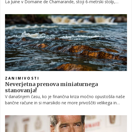
La Juine v Domaine de Chamarande, stoji 6-metrski stolp,
katerega vrh obiskovalci lahko dosežejo le s poganjanjem
pedal. Konstrukcija je prava atrakcija in bo za javnost odprta do
1. novembra letos.
ZANIMIVOSTI
Neverjetna prenova miniaturnega
stanovanja!
V današnjem času, ko je finančna kriza močno opustošila naše
bančne račune in si marsikdo ne more privoščiti velikega in
razkošnega stanovanja, se arhitekti na vso moč trudijo, da bi
ustvarili čim bolj udobna in predvsem funkcionalna stanovanja
na čim manjših površinah. In ena zadnjih arhitekturnih
mojstrovin dobesedno zmaga. Preverite!