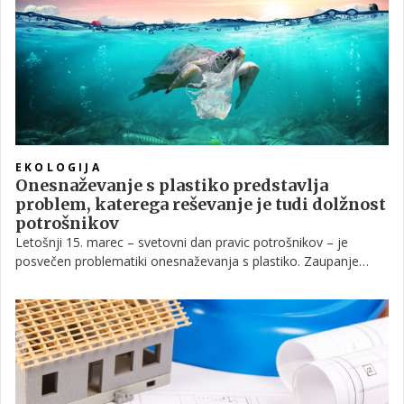
EKOLOGIJA
Onesnaževanje s plastiko predstavlja
problem, katerega reševanje je tudi dolžnost
potrošnikov
Letošnji 15. marec – svetovni dan pravic potrošnikov – je
posvečen problematiki onesnaževanja s plastiko. Zaupanje
potrošnikov v Sloveniji se je zaradi epidemije covida-19 znatno
poslabšalo.