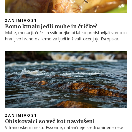
ZANIMIVOSTI
Bomo kmalu jedli muhe in čričke?
Muhe, mokarji, črički in sviloprejke bi lahko predstavljali varno in
hranljivo hrano oz. krmo za ljudi in živali, ocenjuje Evropska
agencija za varnost hrane (Efsa). V poročilu, ki ga je objavila
pred kratkim, je agencija zapisala, da bi lahko prehranjevanje z
insekti prineslo spremembe v prihodnjih vzorcih potrošnje,
povzema Euobserver.
ZANIMIVOSTI
Obiskovalci so več kot navdušeni
V francoskem mestu Essonne, natančneje sredi umirjene reke