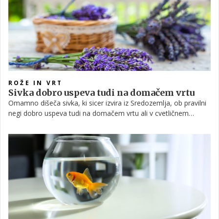
na uspešno trgatev, jih namreč že čaka nova naloga – pridelek
spremeniti v vino! Več o tem, kako poteka trgatev, nam je
zaupala Daša Kastelic iz vinarstva Puklavec Family Wines.
ROŽE IN VRT
Sivka dobro uspeva tudi na domačem vrtu
Omamno dišeča sivka, ki sicer izvira iz Sredozemlja, ob pravilni
negi dobro uspeva tudi na domačem vrtu ali v cvetličnem
lončku. Najbolj dišeča in cvetoča je od pomladi do poznega
poletja, odvisno od sorte, njeni cvetovi pa so uporabni tako za
dekoracijo kot celo v kulinariki. Četudi jo gojite le za okras, je
po cvetenju ne pozabite obrezati. Še nekaj zanimivosti in
koristnih nasvetov o sivki, pa najdete v nadaljevanju.