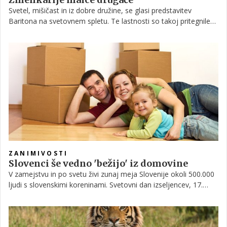
Svetel, mišičast in iz dobre družine, se glasi predstavitev
Baritona na svetovnem spletu. Te lastnosti so takoj pritegnile
pozornost Sylvaina Froberta, ki išče primernega partnerja za
Anito, Henrietto ali Desiree. Ali pa morda kar za vse tri?
ZANIMIVOSTI
Slovenci še vedno 'bežijo' iz domovine
V zamejstvu in po svetu živi zunaj meja Slovenije okoli 500.000
ljudi s slovenskimi koreninami. Svetovni dan izseljencev, 17.
november, je tudi njihov dan.