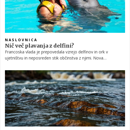
NASLOVNICA
Nič več plavanja z delfini?
Francoska vlada je prepovedala vzrejo delfinov in ork v
ujetništvu in neposreden stik občinstva z njimi. Nova
zakonodaja, ki je začela veljati po sobotni objavi v francoskem
uradnem listu, uvaja tudi strog nadzor nad reprodukcijo teh
živali ter zahteva večje bazene zanje. Aktivisti za pravice živali
novo zakonodajo označujejo za zgodovinsko zmago.