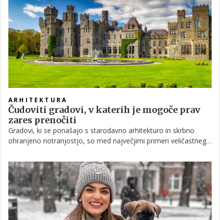
uporabe.
ARHITEKTURA
Čudoviti gradovi, v katerih je mogoče prav
zares prenočiti
Gradovi, ki se ponašajo s starodavno arhitekturo in skrbno
ohranjeno notranjostjo, so med največjimi primeri veličastnega
oblikovanja na svetu. Nekoč so zatočišče nudili vladarjem in
njihovim podložnikom, danes pa nekateri izmed njih ponujajo
celo prenočišča za popotnike in turiste.