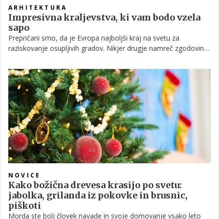
ARHITEKTURA
Impresivna kraljevstva, ki vam bodo vzela
sapo
Prepričani smo, da je Evropa najboljši kraj na svetu za
raziskovanje osupljivih gradov. Nikjer drugje namreč zgodovina
kraljev, cesarjev in drugih vladarjev ni tako bogata kot ravno na
naših tleh. Zdi se namreč, da ne moremo obiskati mesta ali se
odpraviti na izlet, ne da bi naleteli na kakšno kraljevo rezidenco.
Že bežno raziskovanje nam odstre čudovite skrivnosti, ki so jih
dolga stoletja skrivali srednjeveški kamniti zidovi, v nebo vpijoči
stolpi in mostovi, ki so skrbno varovali prebivalce znotraj zidov.
Vse od škotskega višavja in bavarskih Alp do sredozemske
obale se raztezajo najlepši dvorci in graščine v Evropi.
NOVICE
Kako božična drevesa krasijo po svetu:
jabolka, grilanda iz pokovke in brusnic,
piškoti
Morda ste bolj človek navade in svoje domovanje vsako leto