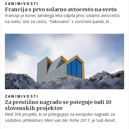
ZANIMIVOSTI
Francija s prvo solarno avtocesto na svetu
Francija je konec lanskega leta odprla prvo solarno avtocesto
na svetu. Gre za cesto, "tlakovano" s sončnimi paneli, ki
zagotavljajo dovolj električne energije za ulično razsvetlitev
manjšega mesta v Normandiji, Tourouvre.
ZANIMIVOSTI
Za prestižno nagrado se poteguje tudi 10
slovenskih projektov
Med 356 projekti, ki se potegujejo za evropsko nagrado za
sodobno arhitekturo Mies van der Rohe 2017, je tudi deset
slovenskih. S po največ projekti, kar 28, sta tokrat zastopani