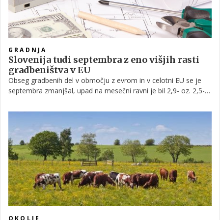
GRADNJA
Slovenija tudi septembra z eno višjih rasti
gradbeništva v EU
Obseg gradbenih del v območju z evrom in v celotni EU se je
septembra zmanjšal, upad na mesečni ravni je bil 2,9- oz. 2,5-
odstoten. V medletni primerjavi je bil padec 2,5- oz. 2,7-
odstoten. Slovenija pa je tako na mesečni ravni kot v medletni
primerjavi tudi septembra zabeležila eno višjih rasti, je danes
objavil evropski statistični urad Eurostat.
OKOLJE