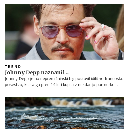
’Hrčkova vila’ v Franciji, kjer se gostje v času bivanja prelevijo v
… Da, hrčke!
TREND
Johnny Depp naznanil ...
Johnny Depp je na nepremičninski trg postavil idilično francosko
posestvo, ki sta ga pred 14 leti kupila z nekdanjo partnerko
Vanesso Paradis.