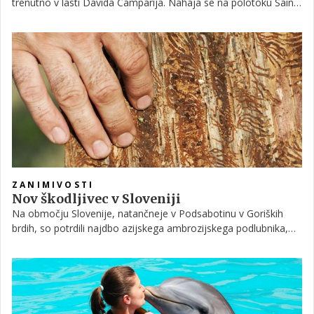
trenutno v lasti Davida Camparija. Nahaja se na polotoku Saint-
Jean-Cap-Ferrat na jugu Francije, naprodaj pa je za vrtoglavih
353 milijonov evrov.
ZANIMIVOSTI
Nov škodljivec v Sloveniji
Na območju Slovenije, natančneje v Podsabotinu v Goriških
brdih, so potrdili najdbo azijskega ambrozijskega podlubnika,
novega škodljivca iz družine podlubnikov, ki z izvrtavanjem
rovnih sistemov pod lubjem in v lesu ter vnosom simbiotske
glive povzroča poškodbe na drevesih. Rastlina lahko zaradi
tovrstne izčrpanosti propade.