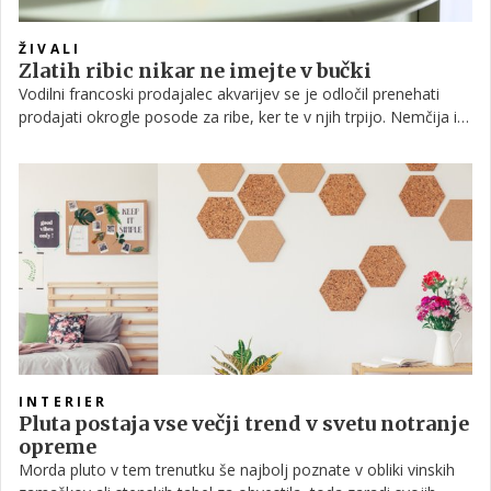
ŽIVALI
Zlatih ribic nikar ne imejte v bučki
Vodilni francoski prodajalec akvarijev se je odločil prenehati
prodajati okrogle posode za ribe, ker te v njih trpijo. Nemčija in
številne druge evropske države že dolgo prepovedujejo
omenjene 'bučke' za ribe.
INTERIER
Pluta postaja vse večji trend v svetu notranje
opreme
Morda pluto v tem trenutku še najbolj poznate v obliki vinskih