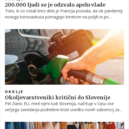
200.000 ljudi se je odzvalo apelu vlade
Tiste, ki so ostali brez dela je Francija pozvala, da ob pandemiji
novega koronavirusa pomagajo kmetom na poljih in pri
živinoreji. Bi bilo v Sloveniji smiselno razmisliti o čem takem?
OKOLJE
Okoljevarstveniki kritični do Slovenije
Pet članic EU, med njimi tudi Slovenija, načrtuje v času vse
večjega zavedanja podnebne krize uvedbo novih subvencij za
fosilna goriva, kar ogroža uresničitev evropskih podnebnih ciljev
do leta 2030, opozarjajo okoljevarstveni strokovnjaki v novi
analizi osnutkov nacionalnih energetskih in podnebnih načrtov