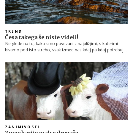
TREND
Česa takega še niste videli!
Ne glede na to, kako smo povezani z najbližjimi, s katerimi
bivamo pod isto streho, vsak izmed nas kdaj pa kdaj potrebuje
’svoj kotiček’, prostor, kamor se lahko umakne in zbistri misli. In
ravno zato se je neka družina iz Francije odločila, da bo njihovo
novo stanovanje sicer prostorno in funkcionalno, hkrati pa bo
imel vsak član svoj kotiček.
ZANIMIVOSTI
Zmenkarije malce drugače