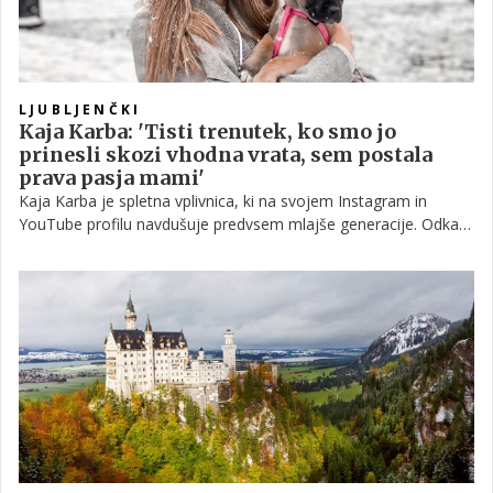
LJUBLJENČKI
Kaja Karba: 'Tisti trenutek, ko smo jo
prinesli skozi vhodna vrata, sem postala
prava pasja mami'
Kaja Karba je spletna vplivnica, ki na svojem Instagram in
YouTube profilu navdušuje predvsem mlajše generacije. Odkar
je postala mama fantku Oliverju, s sledilci deli tudi spontane
družinske trenutke, marsikdo pa je že pred tem lahko opazil, da
ji družbo pogosto dela simpatična psička Lucy. Ta je v njen
dom prišla povsem nepričakovano, z mislijo, da bo tam ostala
le za kratek čas, a ji je po dveh mesecih tako prirasla k srcu, da
je prosila lastnika, ali jo lahko obdrži. Zgodba ima srečen konec
in tako je vesela ter navihana Lucy danes nepogrešljiv član
njene družine.