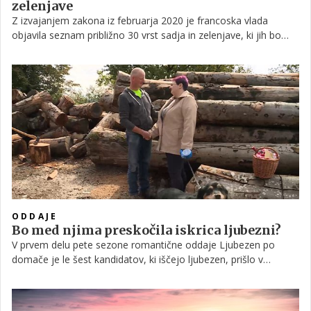
zelenjave
Z izvajanjem zakona iz februarja 2020 je francoska vlada
objavila seznam približno 30 vrst sadja in zelenjave, ki jih bo
treba prodajati brez plastične embalaže od 1. januarja. Na
seznamu so por, jajčevci, paradižniki ter jabolka, banane in
pomaranče.
ODDAJE
Bo med njima preskočila iskrica ljubezni?
V prvem delu pete sezone romantične oddaje Ljubezen po
domače je le šest kandidatov, ki iščejo ljubezen, prišlo v
naslednji krog. Na žalost to ni uspelo simpatičnemu in
sramežljivemu Franciju. Toda ni bilo vse izgubljeno.