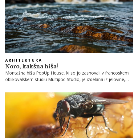
ARHITEKTURA
Noro, kakšna hiša!
Montažna hiša PopUp House, ki so jo zasnovali v francoskem
oblikovalskem studiu Multipod Studio, je izdelana iz jelovine,
plastične izolacije ter lesenih vijakov, postavite pa si jo lahko
zgolj s pomočjo izvijača. Če ste vsaj malce spretni, seveda!