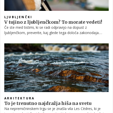
LJUBLJENČKI
V tujino z ljubljenčkom? To morate vedeti!
Če ste med tistimi, ki se radi odpravijo na dopust z
ljubljenčkom, preverite, kaj glede tega določa zakonodaja.
Katere dokumente morate imeti s seboj? Kako je, če potujete
znotraj EU, kako če izven EU?
ARHITEKTURA
To je trenutno najdražja hiša na svetu
Na nepremičninskem trgu se je znašla vila Les Cèdres, ki je