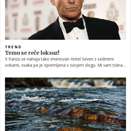
TREND
Temu se reče luksuz!
V Parizu se nahaja tako imenovan Hotel Seven s sedmimi
sobami, vsaka pa je opremljena v svojem slogu. Mi vam tokrat
predstavljamo tisto sobo, ki bo zagotovo navdušila oboževalce
Jamesa Bonda. Le kdo si ne bi želel takšnega luksuza, zdi se
namreč, kot bi vstopil v drug svet, a je potrebno kar globoko
seči v žep, če bi želeli tam prenočiti; cene nočitve se namreč
gibljejo okoli 400 evrov.