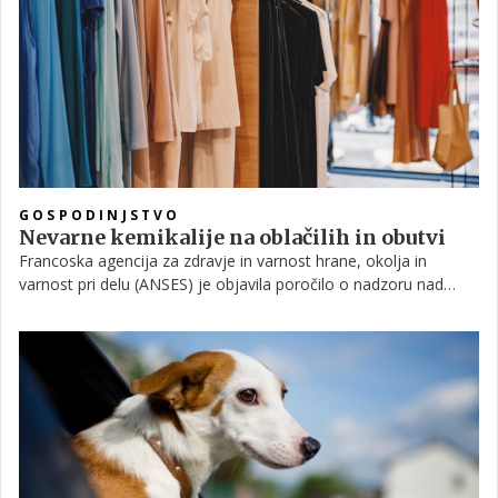
28 članic EU.
GOSPODINJSTVO
Nevarne kemikalije na oblačilih in obutvi
Francoska agencija za zdravje in varnost hrane, okolja in
varnost pri delu (ANSES) je objavila poročilo o nadzoru nad
nevarnimi snovmi v tekstilnih izdelkih in obutvi. Rezultati so vse
prej kot pomirjujoči.