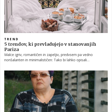
zasedanja EU, na katerih stroka v sodelovanju s politiko skuša
najti najbolj ugodne rešitve za izhod iz energetske krize.
TREND
5 trendov, ki prevladujejo v stanovanjih
Pariza
Malce igriv, romantičen in zapeljiv, predvsem pa vedno
nonšalanten in minimalističen: Tako bi lahko opisali
prepoznaven francoski stil, ki ni priljubljen brez razloga. A to ne
velja samo za modo in lepa oblačila, ampak tudi za pohištvo in
dekor. Če niste vedeli, imajo Francozinje odličen okus tudi, ko
gre za notranje oblikovanje.