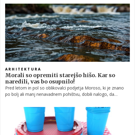
Francija in Španija. Žirija bo v ožji izbor uvrstila 40 projektov,
izmed katerih bo izbrala pet finalistov. Nagrado bodo podelili
26. maja.
ARHITEKTURA
Morali so opremiti starejšo hišo. Kar so
naredili, vas bo osupnilo!
Pred letom in pol so oblikovalci podjetja Moroso, ki je znano
po bolj ali manj nenavadnem pohištvu, dobili nalogo, da
opremijo starejšo francosko hišo. Pri tem so se odločili, da
ohranijo nekaj zgodovine, sicer pa so se poigrali z modernim in
eklektičnim slogom.