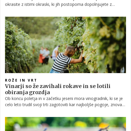
okrasite z istimi okraski, ki jih postopoma dopolnjujete z
novimi. Ali pa ste eden tistih, ki nenehno spremlja trende in
vsako leto izbere novo barvno shemo za božično-novoletno
okrasitev. Ne glede na to, kam spadate, so nove ideje za
okraševanje vedno dobrodošle. Preverili smo, kaj v različnih
državah krasi domove ljudi v tem času.
ROŽE IN VRT
Vinarji so že zavihali rokave in se lotili
obiranja grozdja
Ob koncu poletja in v začetku jeseni mora vinogradnik, ki se je
celo leto trudil svoji trti zagotoviti kar najboljše pogoje, znova
zavihati rokave in končno pobrati sadove celoletnega trdega
dela! S tem pa se njegovo delo seveda ne konča. Časa za
počitek in praznovanje sicer ni veliko. Ko skupaj z ekipo vseh
pridnih delavcev potrgajo grozdje, se poveselijo in nazdravijo