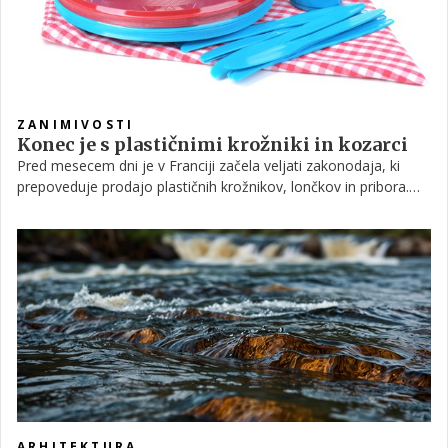
ZANIMIVOSTI
Konec je s plastičnimi krožniki in kozarci
Pred mesecem dni je v Franciji začela veljati zakonodaja, ki
prepoveduje prodajo plastičnih krožnikov, lončkov in pribora.
Vsa plastika seveda ni kar izginila s polic, saj zakon dovoljuje
precej dolgo prehodno obdobje: v trgovinah lahko `stare zaloge
klasično pridelane plastike´prodajajo do leta 2020.
ARHITEKTURA