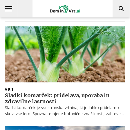
FRANCIJA
VRT
Sladki komarček: pridelava, uporaba in
zdravilne lastnosti
Sladki komarček je vsestranska vrtnina, ki jo lahko pridelamo
skozi vse leto. Spoznajte njene botanične značilnosti, zahteve
za pridelavo, kot so tla in gnojenje, ter nasvete za zatiranje
škodljivcev in bolezni. Odkrijte tudi njene kulinarične in zdravilne