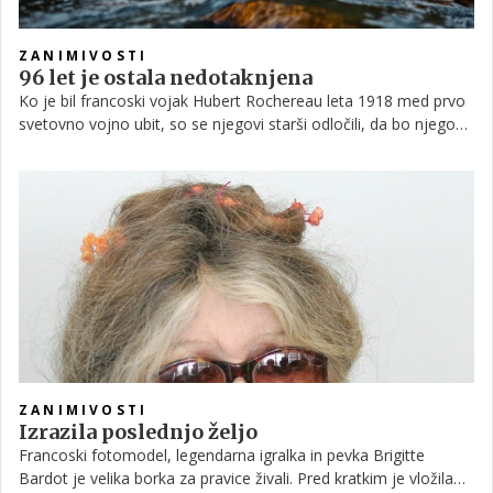
ZANIMIVOSTI
96 let je ostala nedotaknjena
Ko je bil francoski vojak Hubert Rochereau leta 1918 med prvo
svetovno vojno ubit, so se njegovi starši odločili, da bo njegova
soba v njihovi družinski hiši ostala nedotaknjena. In še danes,
96 let kasneje, je videti točno tako kot takrat, ko je preminuli
vojak nazadnje stopil iz nje.
ZANIMIVOSTI
Izrazila poslednjo željo
Francoski fotomodel, legendarna igralka in pevka Brigitte
Bardot je velika borka za pravice živali. Pred kratkim je vložila