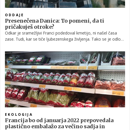
ODDAJE
Presenečena Danica: To pomeni, da ti
pričakuješ otroke?
Odkar je sramežljivi Franci podedoval kmetijo, ni našel časa
zase. Tudi, kar se tiče ljubezenskega življenja. Tako se je odločil
za skok v neznano in zmenke z Danico. "Na sto kilometrov se
vidi, da je dober človek, da je prijazen, ustrežljiv ..."
EKOLOGIJA
Francija bo od januarja 2022 prepovedala
plastično embalažo za večino sadja in