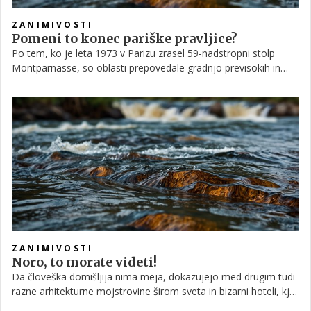
ZANIMIVOSTI
Pomeni to konec pariške pravljice?
Po tem, ko je leta 1973 v Parizu zrasel 59-nadstropni stolp
Montparnasse, so oblasti prepovedale gradnjo previsokih in
preveč dominantnih stavb. Po več kot 40 letih pa bo eno
najlepših in najbolj romantičnih mest le bogatejše za 180
metrov visok nebotičnik, ki bo tako postal tretja najvišja stavba
v Parizu.
ZANIMIVOSTI
Noro, to morate videti!
Da človeška domišljija nima meja, dokazujejo med drugim tudi
razne arhitekturne mojstrovine širom sveta in bizarni hoteli, kjer
gostom ponujajo nenavadna doživetja. Eden takih je tudi