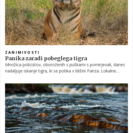
ZANIMIVOSTI
Panika zaradi pobeglega tigra
Množica policistov, oboroženih s puškami s pomirjevali, danes
nadaljuje iskanje tigra, ki se potika v bližini Pariza. Lokalne
oblasti so prebivalcem mesta Montevrain in okolice svetovale,
naj se ne zadržujejo na prostem, dokler ne ujamejo divje živali,
ki so jo prvič opazili v četrtek.