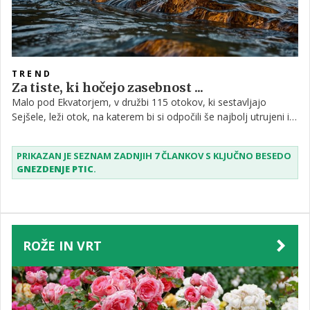
TREND
Za tiste, ki hočejo zasebnost ...
Malo pod Ekvatorjem, v družbi 115 otokov, ki sestavljajo
Sejšele, leži otok, na katerem bi si odpočili še najbolj utrujeni in
se sprostili najbolj napeti. Zaseben otok ponuja svojim
obiskovalcem popolno zasebnost in pogled na rajsko naravo.
PRIKAZAN JE SEZNAM ZADNJIH 7 ČLANKOV S KLJUČNO BESEDO
GNEZDENJE PTIC
.
ROŽE IN VRT