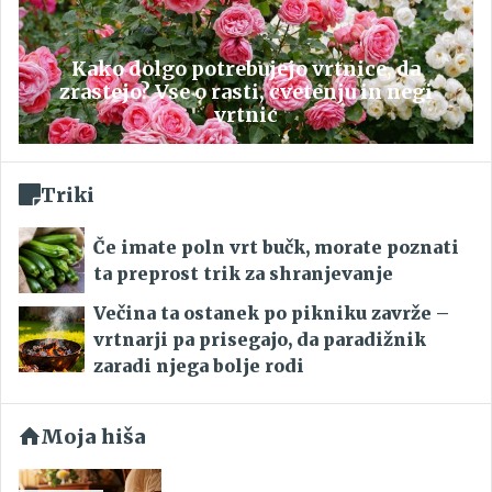
Kako dolgo potrebujejo vrtnice, da
zrastejo? Vse o rasti, cvetenju in negi
vrtnic
Triki
Če imate poln vrt bučk, morate poznati
ta preprost trik za shranjevanje
Večina ta ostanek po pikniku zavrže –
vrtnarji pa prisegajo, da paradižnik
zaradi njega bolje rodi
Moja hiša