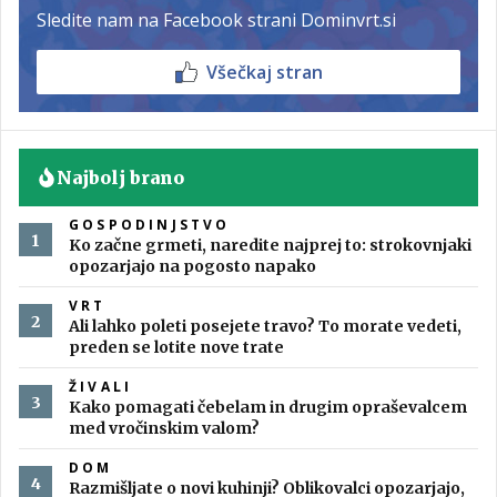
Sledite nam na Facebook strani Dominvrt.si
Všečkaj stran
Najbolj brano
GOSPODINJSTVO
Ko začne grmeti, naredite najprej to: strokovnjaki
opozarjajo na pogosto napako
VRT
Ali lahko poleti posejete travo? To morate vedeti,
preden se lotite nove trate
ŽIVALI
Kako pomagati čebelam in drugim opraševalcem
med vročinskim valom?
DOM
Razmišljate o novi kuhinji? Oblikovalci opozarjajo,