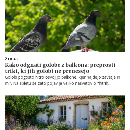
temu gre za zavarovano vrsto, zato je pomembno, da pri
zaščiti stavbe ne škodujemo pticam ali njihovim gnezdom.
ŽIVALI
Kako odgnati golobe z balkona: preprosti
triki, ki jih golobi ne prenesejo
Golobi pogosto hitro osvojijo balkone, kjer najdejo zavetje in
mir. Na spletu se zato pojavlja veliko nasvetov o "hitrih
rešitvah", ki naj bi jih odgnale čez noč, vendar strokovnjaki
poudarjajo, da gre v resnici za kombinacijo več ukrepov, ki
skupaj naredijo prostor zanje neprivlačen.