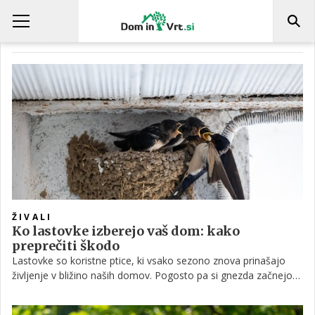
GNEZDENJE PTIC
ŽIVALI
Ko lastovke izberejo vaš dom: kako
preprečiti škodo
Lastovke so koristne ptice, ki vsako sezono znova prinašajo
življenje v bližino naših domov. Pogosto pa si gnezda začnejo
graditi prav na fasadah, pod napušči ali ob balkonih, kar lahko
povzroči nekaj nevšečnosti zaradi iztrebkov in umazanije. Kljub