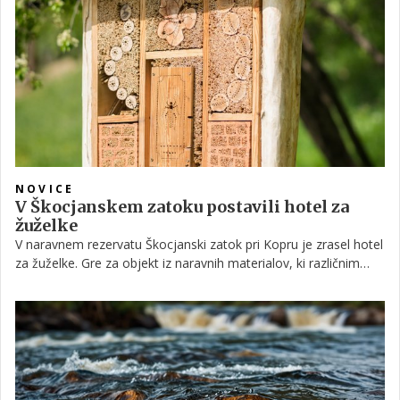
proučevanje ptic Slovenije (DOPPS) Damijan Denac.
NOVICE
V Škocjanskem zatoku postavili hotel za
žuželke
V naravnem rezervatu Škocjanski zatok pri Kopru je zrasel hotel
za žuželke. Gre za objekt iz naravnih materialov, ki različnim
vrstam žuželk nudi primeren prostor za gnezdenje. Kot
opozarjajo v Društvu za opazovanje in proučevanje ptic
Slovenije (DOPPS), je v naravi za to primernih območij zaradi
človekovih posegov vse manj.