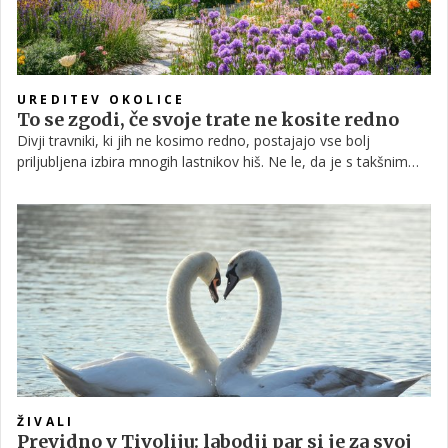
UREDITEV OKOLICE
To se zgodi, če svoje trate ne kosite redno
Divji travniki, ki jih ne kosimo redno, postajajo vse bolj
priljubljena izbira mnogih lastnikov hiš. Ne le, da je s takšnim
vrtom precej manj dela, gre tudi za okolju prijaznejše ravnanje.
V nadaljevanju podajamo kar 8 razlogov, zaradi katerih boste
kosilnico želeli pospraviti v kot.
ŽIVALI
Previdno v Tivoliju: labodji par si je za svoj