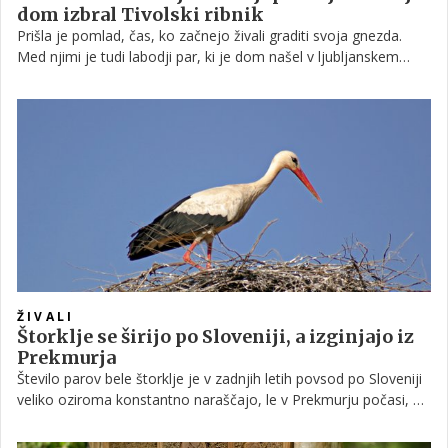
dom izbral Tivolski ribnik
Prišla je pomlad, čas, ko začnejo živali graditi svoja gnezda.
Med njimi je tudi labodji par, ki je dom našel v ljubljanskem
Tivoliju.
ŽIVALI
Štorklje se širijo po Sloveniji, a izginjajo iz
Prekmurja
Število parov bele štorklje je v zadnjih letih povsod po Sloveniji
veliko oziroma konstantno naraščajo, le v Prekmurju počasi, a
vztrajno številke padajo. Leta 1999 je tako pri nas gnezdilo 200
parov, lani pa 259, je povedal direktor Društva za opazovanje in