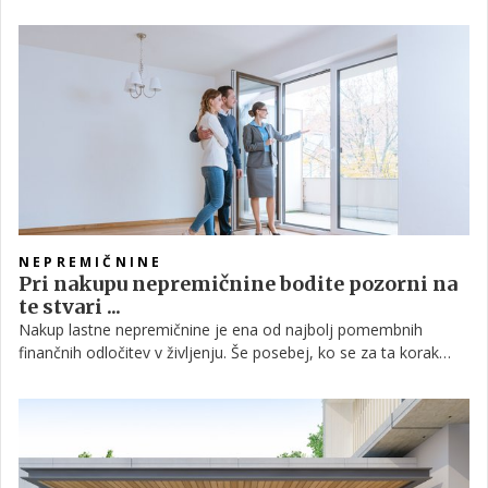
otroci, kasneje partnerji in kmalu tudi novi naraščaj. Sami pa
veste, kako je z različnimi generacijami. Drugačni pogledi in
zamisli kmalu pripeljejo do želje po spremembah v prostoru, ki
je bil v osnovi prilagojen prvotnim prebivalcem. Tako lahko hiša
kmalu postane premajhna, mogoče so same sobe slabo
zasnovane in preveč razdrobljene, dnevni prostor je premajhen,
morebiti želimo dodati sobo za delo, rekreacijo ali pa
enostavno razgibati tloris. Tako se pogosto odločimo povečati
osnovni tloris hiše s prizidkom.
NEPREMIČNINE
Pri nakupu nepremičnine bodite pozorni na
te stvari ...
Nakup lastne nepremičnine je ena od najbolj pomembnih
finančnih odločitev v življenju. Še posebej, ko se za ta korak
odločamo prvič. Preverite, na kaj vse morate biti pozorni, ko
kupujete hišo ali stanovanje.