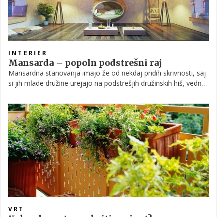
INTERIER
Mansarda – popoln podstrešni raj
Mansardna stanovanja imajo že od nekdaj pridih skrivnosti, saj
si jih mlade družine urejajo na podstrešjih družinskih hiš, vedno
več pa je tudi novo zgrajenih stanovanj v neizdelanih
podstrešjih starih meščanskih hiš v centrih večjih mest.
VRT