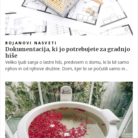
BOJANOVI NASVETI
Dokumentacija, ki jo potrebujete za gradnjo
hiše
Veliko ljudi sanja o lastni hiši, predvsem o domu, ki bi bil samo
njihov in od njihove družine. Dom, kjer bi se počutili varno in
sprejeto. Navsezadnje si želimo prostora, kjer bi se lahko po
napornem dnevu umaknili v samoto ali k ljubljeni družini.
Nekateri imajo srečo in hišo podedujejo, drugi morajo zidati
sami, temelj na temelj. Če se odločimo za slednje, moramo čez
dolgotrajni postopek in kar nekaj dokumentov, preden se sploh
lahko lotimo gradnje. Kaj vse potrebujemo za lastno hišo?
Pogovarjali smo se s prvim možem Delovne akcije Bojanom
Žlebnikom.