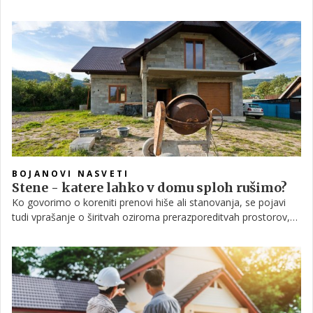
Zakaj? Vložili boste trdo delo, veliko časa in več denarja, kot ste
načrtovali, in končni rezultat ne bo tak, kot ste si želeli. Sezidali
smo vrtni kamin, primerjali stroške in prednosti, ter našli veliko
boljšo alternativo vrtnemu kaminu. Ugotovite, katero ter
prihranite čas in denar.
BOJANOVI NASVETI
Stene - katere lahko v domu sploh rušimo?
Ko govorimo o koreniti prenovi hiše ali stanovanja, se pojavi
tudi vprašanje o širitvah oziroma prerazporeditvah prostorov,
kar vključuje stenske preboje ali celo rušenje posameznih sten.
V katere grajene dele stavbe pa sploh lahko posegamo, da bo
tudi po teh objekt še vedno potresno varen in naše bivanje v
njem ne bo ogroženo?