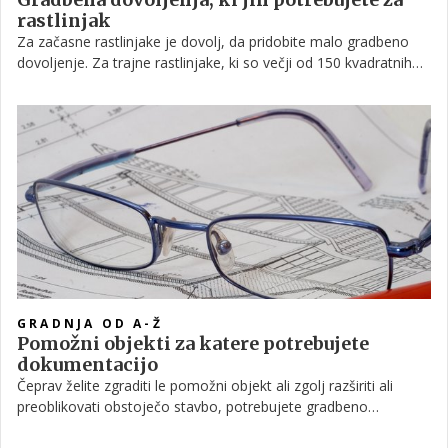
rastlinjak
Za začasne rastlinjake je dovolj, da pridobite malo gradbeno
dovoljenje. Za trajne rastlinjake, ki so večji od 150 kvadratnih
metrov, pa veljajo drugačna pravila. Preverite, katera.
GRADNJA OD A-Ž
Pomožni objekti za katere potrebujete
dokumentacijo
Čeprav želite zgraditi le pomožni objekt ali zgolj razširiti ali
preoblikovati obstoječo stavbo, potrebujete gradbeno
dovoljenje. Kaj pravzaprav je gradbeno dovoljenje in za kaj ga