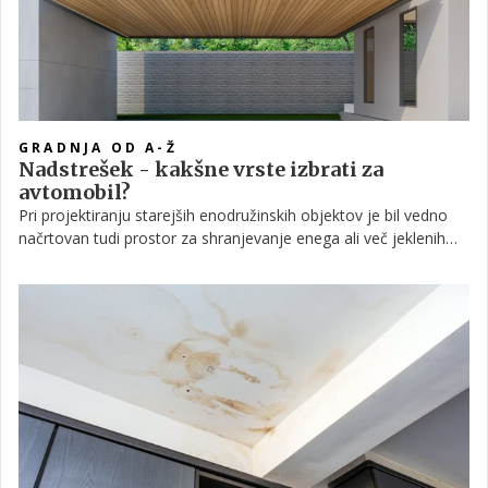
GRADNJA OD A-Ž
Nadstrešek - kakšne vrste izbrati za
avtomobil?
Pri projektiranju starejših enodružinskih objektov je bil vedno
načrtovan tudi prostor za shranjevanje enega ali več jeklenih
konjičkov, ki so bili po navadi skrbno varovani znotraj garaže.
Danes ni več tako, saj se ljudje množično odločajo za gradnjo
nadstrešnic. Ta avtomobil prav tako ščiti pred vremenskimi
nevšečnostmi, stroški gradnje pa so precej nižji kot pri garaži. In
med čim lahko izbiramo, če se tudi sami odločimo za gradnjo?