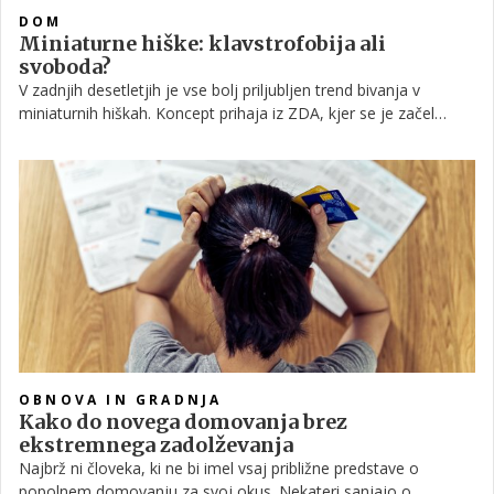
DOM
Miniaturne hiške: klavstrofobija ali
svoboda?
V zadnjih desetletjih je vse bolj priljubljen trend bivanja v
miniaturnih hiškah. Koncept prihaja iz ZDA, kjer se je začel
razvijati že v 70. letih prejšnjega stoletja, pravi razmah pa se je
zgodil v času finančnega zloma pred dobrim desetletjem.
Dandanes pa se za takšen način bivanja odločajo predvsem
mladi, ki si želijo minimalističnega in okolju prijaznejšega
bivanja.
OBNOVA IN GRADNJA
Kako do novega domovanja brez
ekstremnega zadolževanja
Najbrž ni človeka, ki ne bi imel vsaj približne predstave o
popolnem domovanju za svoj okus. Nekateri sanjajo o