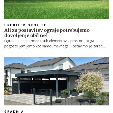
UREDITEV OKOLICE
Ali za postavitev ograje potrebujemo
dovoljenje občine?
Ograja je eden izmed tistih elementov v prostoru, ki ga
pogosto jemljemo kot samoumevnega. Postavimo jo zaradi
zasebnosti, varnosti, estetske kompozicije vrta ali pa zaradi
tehničnih zahtev, kot je zaščita pred zdrsom terena ali hrupa z
bližnje ceste.
GRADNJA