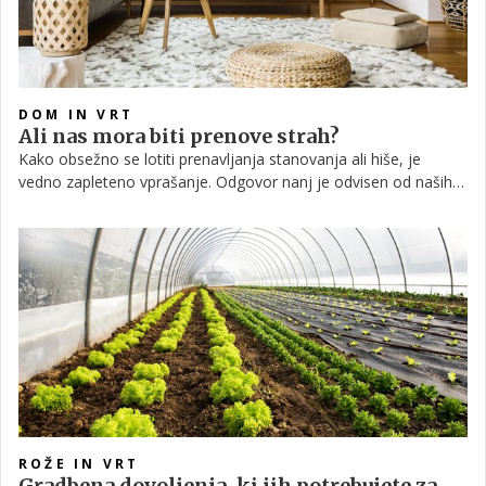
DOM IN VRT
Ali nas mora biti prenove strah?
Kako obsežno se lotiti prenavljanja stanovanja ali hiše, je
vedno zapleteno vprašanje. Odgovor nanj je odvisen od naših
možnosti, tako finančnih kot od organizacije in drugih okoliščin.
Skrbi nas, ali se bomo morali izseliti, kako bomo to izvedli, kam
bomo šli in kako dolgo časa bo trajalo, da se lahko preselimo
nazaj.
ROŽE IN VRT
Gradbena dovoljenja, ki jih potrebujete za