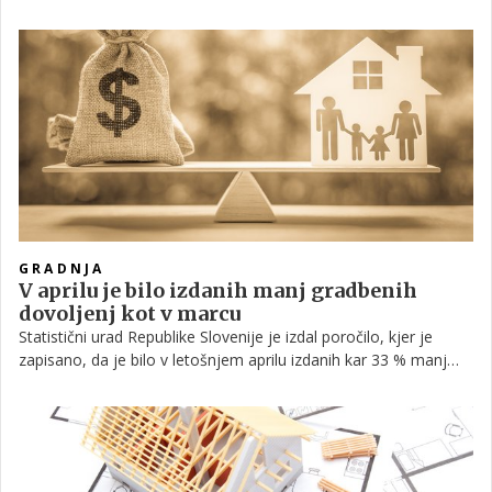
manjša za 14 odstotkov. V primerjavi z lanskim avgustom je
bilo število izdanih gradbenih dovoljenj za novogradnje večje za
sedem odstotkov, načrtovana površina teh novogradenj pa
manjša za dva odstotka.
GRADNJA
V aprilu je bilo izdanih manj gradbenih
dovoljenj kot v marcu
Statistični urad Republike Slovenije je izdal poročilo, kjer je
zapisano, da je bilo v letošnjem aprilu izdanih kar 33 % manj
gradbenih dovoljenj za stavbe kot v mesecu marcu istega leta.