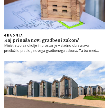
GRADNJA
Kaj prinaša novi gradbeni zakon?
Ministrstvo za okolje in prostor je v vladno obravnavo
predložilo predlog novega gradbenega zakona. Ta bo med
drugim upošteval odločbo ustavnega sodišča glede posega v
pravico do spoštovanja doma ter uvedel določene spremembe
in novosti, da bi bili postopki enostavnejši in hitrejši.