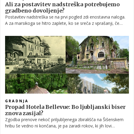
Ali za postavitev nadstreška potrebujemo
gradbeno dovoljenje?
Postavitev nadstreška se na prvi pogled zdi enostavna naloga.
A za marsikoga se hitro zaplete, ko se sreča z vprašanji, če
potrebuje dovoljenje ter kakšno ali koliko mora biti odmik od
meje. Odgovor ni enoznačen, saj je odvisen predvsem od tega,
za kakšen tip nadstreška gre. Pomembna je tudi njegova
velikost, namembnost in lokacija.
GRADNJA
Propad Hotela Bellevue: Bo ljubljanski biser
znova zasijal?
Zgodba prenove nekoč priljubljenega zbirališča na Šišenskem
hribu še vedno ni končana, je pa zaradi rokov, ki jih lovi
investitor Izet Rastoder, vsaj majhen korak bližje boljšim