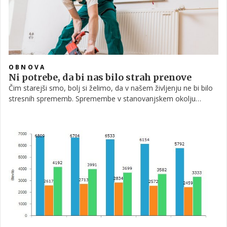
OBNOVA
Ni potrebe, da bi nas bilo strah prenove
Čim starejši smo, bolj si želimo, da v našem življenju ne bi bilo
stresnih sprememb. Spremembe v stanovanjskem okolju
prinašajo prilagajanje in mnogi to zavračajo, še posebej
starejši. Prenova ali prilagoditev posameznih delov stanovanja
pa je kljub temu mnogokrat edini način, kako lahko ostanemo v
domačem okolju do pozne starosti.