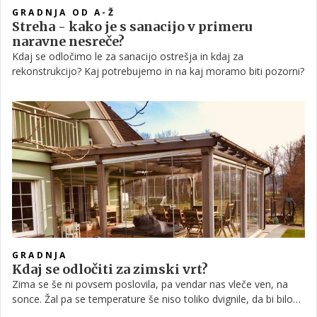
GRADNJA OD A-Ž
Streha - kako je s sanacijo v primeru
naravne nesreče?
Kdaj se odločimo le za sanacijo ostrešja in kdaj za
rekonstrukcijo? Kaj potrebujemo in na kaj moramo biti pozorni?
GRADNJA
Kdaj se odločiti za zimski vrt?
Zima se še ni povsem poslovila, pa vendar nas vleče ven, na
sonce. Žal pa se temperature še niso toliko dvignile, da bi bilo
posedanje na terasi resnično prijetno. Kaj pa, če bi lahko