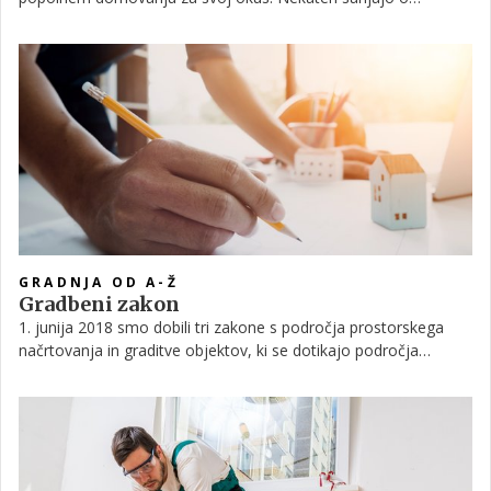
stanovanju v središču mesta, drugi si želijo idilične hišice stran
od mestnega vrveža. Eni razmišljajo v smeri nakupa na ključ,
drugi želijo svoje domovanje zgraditi na novo. Tovrstne sanje in
želje so povezane z visokimi stroški, a so ob pravočasno ter
ustrezno postavljenih temeljih varčevanja lažje uresničljive.
GRADNJA OD A-Ž
Gradbeni zakon
1. junija 2018 smo dobili tri zakone s področja prostorskega
načrtovanja in graditve objektov, ki se dotikajo področja
gradnje. Med njimi je Zakon o urejanju prostora, Gradbeni
zakon in Zakon o arhitekturni in inženirski dejavnosti.