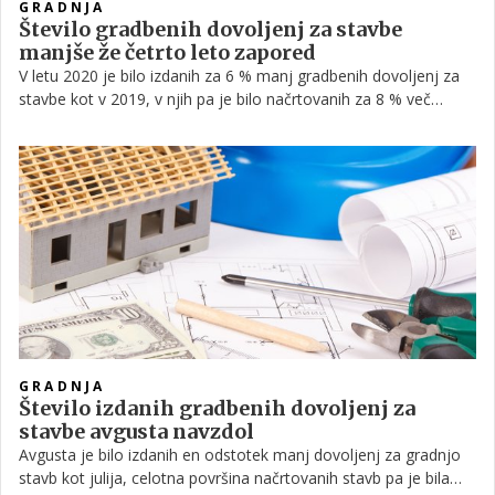
GRADNJA
Število gradbenih dovoljenj za stavbe
manjše že četrto leto zapored
V letu 2020 je bilo izdanih za 6 % manj gradbenih dovoljenj za
stavbe kot v 2019, v njih pa je bilo načrtovanih za 8 % več
stanovanj kot z gradbenimi dovoljenji, izdanimi v 2019. Število
gradbenih dovoljenj za stavbe je bilo tokrat že četrto leto
zapored nižje kot v letu prej.
GRADNJA
Število izdanih gradbenih dovoljenj za
stavbe avgusta navzdol
Avgusta je bilo izdanih en odstotek manj dovoljenj za gradnjo
stavb kot julija, celotna površina načrtovanih stavb pa je bila