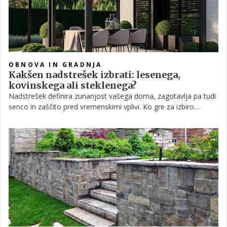
OBNOVA IN GRADNJA
Kakšen nadstrešek izbrati: lesenega,
kovinskega ali steklenega?
Nadstrešek definira zunanjost vašega doma, zagotavlja pa tudi
senco in zaščito pred vremenskimi vplivi. Ko gre za izbiro
materiala za nadstrešek, sta les in kovina dve najpogostejši
izbiri, čeprav v zadnjem času priljubljenost pridobiva tudi steklo.