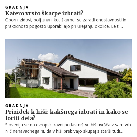
GRADNJA
Katero vrsto škarpe izbrati?
Oporni zidovi, bolj znani kot škarpe, se zaradi enostavnosti in
praktičnosti pogosto uporabljajo pri urejanju okolice. Le ti
imajo povsem praktičen namen kot na primer utrjevanje
brežine, da se ta ne osipa, ali pa jih uporabimo za izravnavo
terena. Z opornimi zidovi lahko strmo parcelo spremenimo v
bolj praktično, terasasto. Lahko so učinkovito sredstvo za
zaščito hiše v primeru apokalipse ali pa so oporni zidovi čisto
estetske narave. In kakšne vrste zidov se danes gradi?
GRADNJA
Prizidek k hiši: kakšnega izbrati in kako se
lotiti dela?
Slovenija se na evropski ravni po lastništvu hiš uvršča v sam vrh.
Nič nenavadnega ni, da v hiši prebivajo skupaj s starši tudi