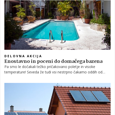
potrebujete?
DELOVNA AKCIJA
Enostavno in poceni do domačega bazena
Pa smo le dočakali težko pričakovano poletje in visoke
temperature! Seveda že tudi vsi nestrpno čakamo oddih od
službe in pošteno zaslužen dopust, osveževanje v morju in
brezskrbno poležavanje na plaži z osvežilno pijačo v roki! Kaj,
če bi vam rekli, da imate lahko takšen občutek in brezskrben
oddih kar doma, skoraj vsak dan v letu? Bazeni, z njim pa
osveževanje na domačem dvorišču, že dolgo niso več samo za
tiste z debelo denarnico.