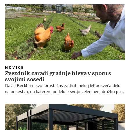
časom. Govorimo o Hotelu Bellevue, ki ga je leta 1909 zgradil
trgovec z vinom Alojz Zajec. Obujali smo zgodovino te
priljubljene izletniške točke ter preverili, v kakšnem stanju se
hotel nahaja zdaj in kakšna prenova je predvidena.
NOVICE
Zvezdnik zaradi gradnje hleva v sporu s
svojimi sosedi
David Beckham svoj prosti čas zadnjih nekaj let posveča delu
na posestvu, na katerem prideluje svojo zelenjavo, družbo pa
mu delajo tudi domače živali. Kot kaže, pa se je sedaj znašel v
sporu s svojimi sosedi, ki jim njegov najnovejši projekt ni
najbolj po godu.