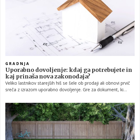
GRADNJA
Uporabno dovoljenje: kdaj ga potrebujete in
kaj prinaša nova zakonodaja?
Veliko lastnikov starejših hiš se šele ob prodaji ali obnovi prvič
sreča z izrazom uporabno dovoljenje. Gre za dokument, ki
potrjuje, da je stavba zgrajena skladno z gradbenim zakonom
in da je varna za uporabo. Vsaka nova hiša mora imeti
uporabno dovoljenje, saj se brez njega uradno ne sme
uporabljati ali vseliti.