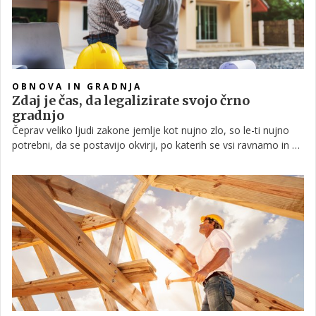
OBNOVA IN GRADNJA
Zdaj je čas, da legalizirate svojo črno
gradnjo
Čeprav veliko ljudi zakone jemlje kot nujno zlo, so le-ti nujno
potrebni, da se postavijo okvirji, po katerih se vsi ravnamo in so
v interesu vseh. Ti so z nekim družbenim konsenzom
dogovorjen set pravil. S tem se prepreči samovolja
posameznikov (večinoma) oziroma da bi vsak ravnal po svoje,
tako kot se pač v tistem trenutku počuti.