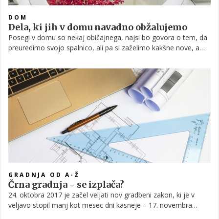
DOM
Dela, ki jih v domu navadno obžalujemo
Posegi v domu so nekaj običajnega, najsi bo govora o tem, da
preuredimo svojo spalnico, ali pa si zaželimo kakšne nove, a
starinske omare v naši dnevni sobi. Medtem ko je našteto nekaj
res običajnega, pa obstajajo določene stvari, določeni posegi v
naš dom, ki jih na dolgi rok obžalujemo.
GRADNJA OD A-Ž
Črna gradnja - se izplača?
24. oktobra 2017 je začel veljati nov gradbeni zakon, ki je v
veljavo stopil manj kot mesec dni kasneje – 17. novembra
istega leta, v dejanski uporabi pa je od 1. avgusta 2018. Od