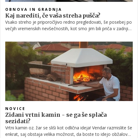
OBNOVA IN GRADNJA
Kaj narediti, če vaša streha pušča?
Vsako streho je priporočljivo redno pregledovati, še posebej po
večjih vremenskih nevšečnostih, kot smo jim bili priča v zadnjih
tednih. Kateri so najpogostejši razlogi za puščanje strehe? V
katerih primerih se popravila lotite sami in v katerih je najbolje
na pomoč poklicati strokovnjaka?
NOVICE
Zidani vrtni kamin - se ga še splača
sezidati?
Vrtni kamin oz. žar se sliši kot odlična ideja! Vendar razmislite še
enkrat, saj obstaja velika možnost, da boste to idejo obžalovali.