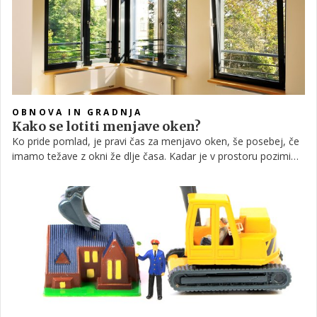
OBNOVA IN GRADNJA
Kako se lotiti menjave oken?
Ko pride pomlad, je pravi čas za menjavo oken, še posebej, če
imamo težave z okni že dlje časa. Kadar je v prostoru pozimi
prehladno, ker piha od okna, poleti je prevroče, okna se težko
odpirajo in zapirajo, težko se dviguje roleta, se zatika in je
pretežka, vse to pove, da je čas za menjavo oken. A imamo
občutek, da je to zahteven poseg.