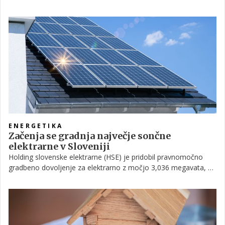
zemljišče v Vodulah pri Dramljah, je v celoti odstranilo blato, so
sporočili z inšpektorata za okolje.
ENERGETIKA
Začenja se gradnja največje sončne
elektrarne v Sloveniji
Holding slovenske elektrarne (HSE) je pridobil pravnomočno
gradbeno dovoljenje za elektrarno z močjo 3,036 megavata, ki
jo bodo gradili na rekultiviranem in zaprtem delu odlagališča
nenevarnih odpadkov Prapretno pri Hrastniku. Temeljni kamen
bodo položili 3. julija.