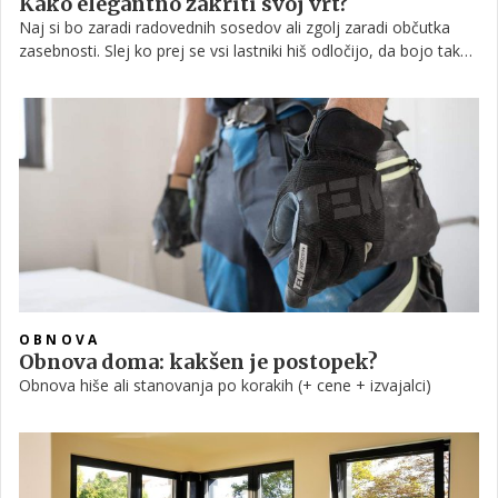
Kako elegantno zakriti svoj vrt?
Naj si bo zaradi radovednih sosedov ali zgolj zaradi občutka
zasebnosti. Slej ko prej se vsi lastniki hiš odločijo, da bojo tako
ali drugače vsaj delno zakrili in 'zagradili' svoj vrt. Kako to
narediti čim bolj optimalno, elegantno, hkrati pa estetsko
neoporečno?
OBNOVA
Obnova doma: kakšen je postopek?
Obnova hiše ali stanovanja po korakih (+ cene + izvajalci)