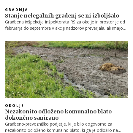
GRADNJA
Stanje nelegalnih gradenj se ni izboljšalo
Gradbena inšpekcija Inšpektorata RS za okolje in prostor je od
februarja do septembra v akciji nadzorov preverjala, ali imajo
objekti, na katere so jih opozorili prijavitelji, gradbeno
dovoljenje in če, ali je gradnja skladna z izdanim gradbenim
dovoljenjem.
OKOLJE
Nezakonito odloženo komunalno blato
dokončno sanirano
Gradbeno-prevozniško podjetje, ki je bilo dogovorno za
nezakonito odloženo komunalno blato, ki ga je odložilo na