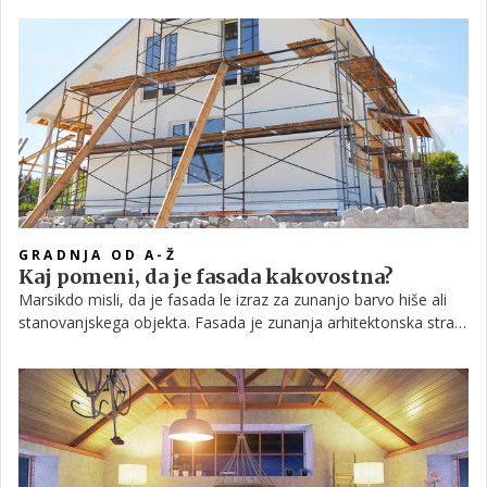
vseeno uživali v lepem razgledu in soncu, ne da bi vas zeblo?
GRADNJA OD A-Ž
Kaj pomeni, da je fasada kakovostna?
Marsikdo misli, da je fasada le izraz za zunanjo barvo hiše ali
stanovanjskega objekta. Fasada je zunanja arhitektonska stran
zgradbe, dejanska zunanja stena, katero ločimo po zgradbi,
materialu in konstrukciji in je mnogo več kot le barva zunanje
stene bivanjskega objekta. Je ogledalo, obleka in prvi stik doma
z okoljem, v katerem prebivamo, pomembno pa je tudi, da se
zavedamo, da predstavlja pomemben vidik toplotnega udobja.