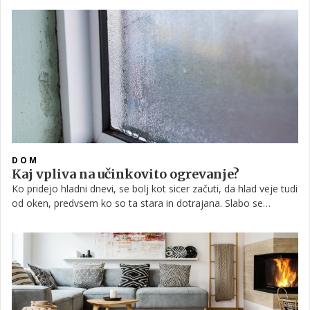
takrat je v Sloveniji mogoče legalizirati črno gradnjo. Čeprav
želite zgraditi le pomožni objekt ali zgolj razširiti/preoblikovati
obstoječo stavbo, potrebujete gradbeno dovoljenje. Kaj je
gradbeno dovoljenje, zakaj in za kaj ga potrebujemo, kaj je
črna gradnja in kako jo lahko legaliziramo?
DOM
Kaj vpliva na učinkovito ogrevanje?
Ko pridejo hladni dnevi, se bolj kot sicer začuti, da hlad veje tudi
od oken, predvsem ko so ta stara in dotrajana. Slabo se
zapirajo, reže so velike. Neprestan dotok zraka skozi reže sicer
skrbi za naravno prezračevanje, a vendar je to preprosto
neprijetno. Kar pa je bolj pomembno, je, da pri tem izgubljamo
toploto prostora, ki jo daje ogrevanje. To je energetsko zelo
neučinkovito in drago, saj močno ogrevamo, učinka ni pravega,
račun pa je visok.