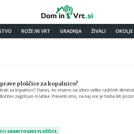
STVO
ROŽE IN VRT
GRADNJA
ŽIVALI
OKOLJE
 prave ploščice za kopalnico?
brati za kopalnico? Danes, ko imamo na izbiro veliko različnih dimenzi
dločitev zagotovo ni lahka. Preverili smo, na kaj vse je treba biti pozo
lniških ploščic.
SEDO
GRANITOGRES PLOŠČICE
.