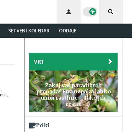
SETVENI KOLEDAR
ODDAJE
VRT
Zakaj vaš paradižnik
j,
propada? Ena napaka lahko
ren
uniči rastline – tako jih
rešite
Triki