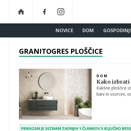
NOVICE
DOM
GOSPODINJ
GRANITOGRES PLOŠČICE
DOM
Kako izbrati
Kakšne ploščice iz
barv in vzorcev, o
pred nakupom kopa
PRIKAZAN JE SEZNAM ZADNJIH 1 ČLANKOV S KLJUČNO BE