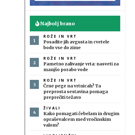
Najbolj brano
ROŽE IN VRT
Posadite jih avgusta in cvetele
bodo vse do zime
ROŽE IN VRT
Pametno zalivanje vrta: nasveti za
manjšo porabo vode
ROŽE IN VRT
Črne pege na vrtnicah? Ta
preprosta sestavina pomaga
preprečiti težavo
ŽIVALI
Kako pomagati čebelam in drugim
opraševalcem med vročinskim
valom?