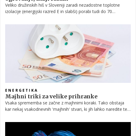
Veliko družinskih hiš v Sloveniji zaradi nezadostne toplotne
izolacije (energijski razred E in slabši) porabi tudi do 70
odstotkov energije za ogrevanje, hlajenje in pripravo sanitarne
vode. Gre torej za področje, kjer lahko z zamenjavo
tradicionalnih ogrevalnih sistemov na fosilna goriva z
naprednejšimi, okolju bolj prijaznimi rešitvami občutno
zmanjšamo porabo energije in s tem tudi stroške.
ENERGETIKA
Majhni triki za velike prihranke
Vsaka sprememba se začne z majhnimi koraki. Tako obstaja
kar nekaj vsakodnevnih 'majhnih' stvari, ki jih lahko naredite ter
s tem prihranite energijo in denar, hkrati pa naredite tudi nekaj
dobrega za okolje.