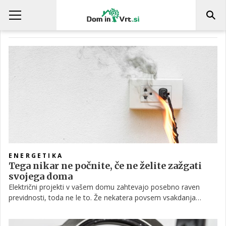
GRELNIK VODE
ENERGETIKA
Tega nikar ne počnite, če ne želite zažgati
svojega doma
Električni projekti v vašem domu zahtevajo posebno raven
previdnosti, toda ne le to. Že nekatera povsem vsakdanja
ravnanja, ki se jih sploh ne zavedamo, lahko ogrozijo varnost
doma. Električar opozarja na najpogostejše in najnevarnejše