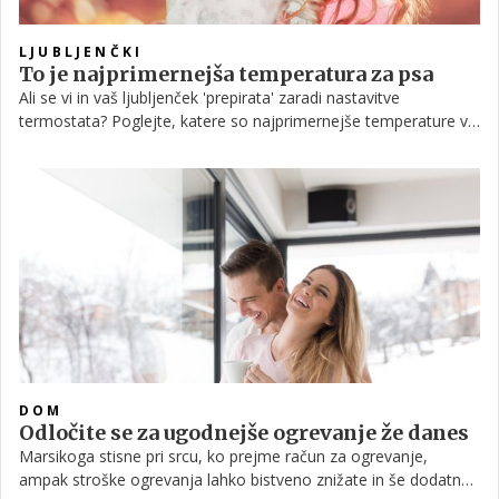
LJUBLJENČKI
To je najprimernejša temperatura za psa
Ali se vi in ​​vaš ljubljenček 'prepirata' zaradi nastavitve
termostata? Poglejte, katere so najprimernejše temperature v
hiši za pse, mačke in druge domače živali.
DOM
Odločite se za ugodnejše ogrevanje že danes
Marsikoga stisne pri srcu, ko prejme račun za ogrevanje,
ampak stroške ogrevanja lahko bistveno znižate in še dodatno