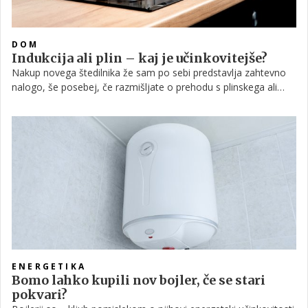
DOM
Indukcija ali plin – kaj je učinkovitejše?
Nakup novega štedilnika že sam po sebi predstavlja zahtevno
nalogo, še posebej, če razmišljate o prehodu s plinskega ali
električnega na indukcijsko ploščo. Da bo odločitev lažja in
predvsem bolj premišljena, vam v nadaljevanju podamo vse
pomembne informacije o indukcijskih ploščah.
ENERGETIKA
Bomo lahko kupili nov bojler, če se stari
pokvari?