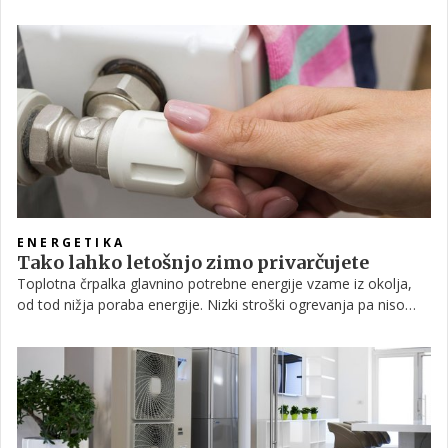
prihranite. V nadaljevanju vam razkrivamo, kako lahko tudi sami
vplivate na znesek položnice.
ENERGETIKA
Tako lahko letošnjo zimo privarčujete
Toplotna črpalka glavnino potrebne energije vzame iz okolja,
od tod nižja poraba energije. Nizki stroški ogrevanja pa niso
edina njena prednost. Preverite tudi, kako lahko učinkovitost
ogrevalnega sistema še dodatno povečate.