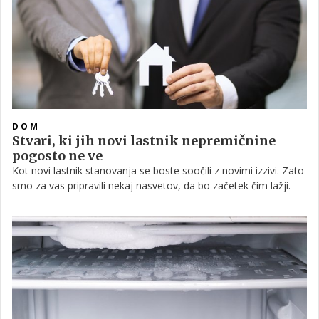
glede na to, kako je ta vanj zložena. A slednje nikakor ne drži,
zato poglejmo, kako bi v resnici morali nalagati posodo v
pomivalni stroj.
DOM
Stvari, ki jih novi lastnik nepremičnine
pogosto ne ve
Kot novi lastnik stanovanja se boste soočili z novimi izzivi. Zato
smo za vas pripravili nekaj nasvetov, da bo začetek čim lažji.