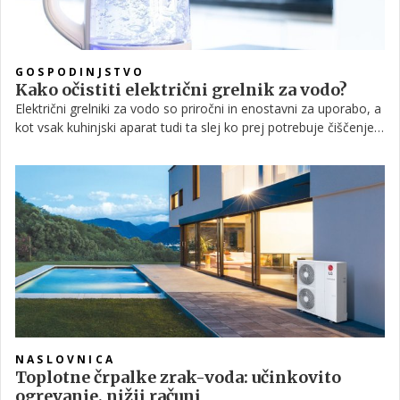
GOSPODINJSTVO
Kako očistiti električni grelnik za vodo?
Električni grelniki za vodo so priročni in enostavni za uporabo, a
kot vsak kuhinjski aparat tudi ta slej ko prej potrebuje čiščenje.
Ker gre za električno napravo, moramo z njo ravnati še posebej
previdno, hkrati pa nam sama oblika kotlička nikakor ne lajša
čiščenja. Bistvenega pomena je, da sproti odstranjujemo vodni
kamen, ki se kopiči v notranjosti in lahko privede do pojava
plesni ter ustvarja idealno okolje za razvoj bakterij.
NASLOVNICA
Toplotne črpalke zrak-voda: učinkovito
ogrevanje, nižji računi