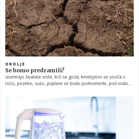
prenaglite z nakupom ampak se posvetujte s strokovnjakom.
Preden pa sprejmete končno odločitev, morate vedeti kaj
toplotna črpalka pravzaprav je, kako deluje, ali se vam nakup
izplača in na kaj vse morate biti še pozorni.
OKOLJE
Se bomo predramili?
Izumirajo živalske vrste, krči se gozd, kmetijstvo se sooča s
točo, pozebo, sušo, poplave se bodo podeseterile, pod vodo
bodo mesta. To bodo doživeli naši otroci. Kakšna prihodnost
nas sploh čaka?