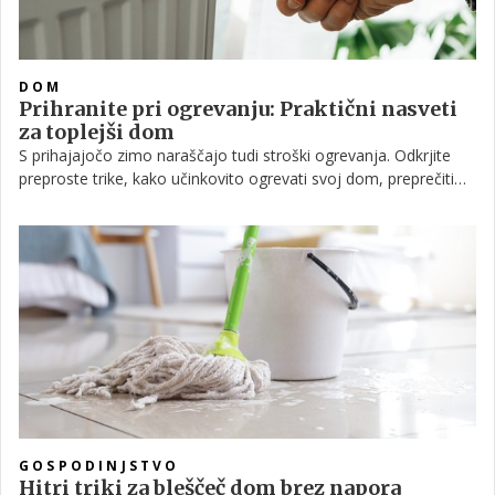
DOM
Prihranite pri ogrevanju: Praktični nasveti
za toplejši dom
S prihajajočo zimo naraščajo tudi stroški ogrevanja. Odkrjite
preproste trike, kako učinkovito ogrevati svoj dom, preprečiti
izgubo toplote in znižati račune, ter poskrbite za zdravje in
udobje sebe in svojih najdražjih.
GOSPODINJSTVO
Hitri triki za bleščeč dom brez napora