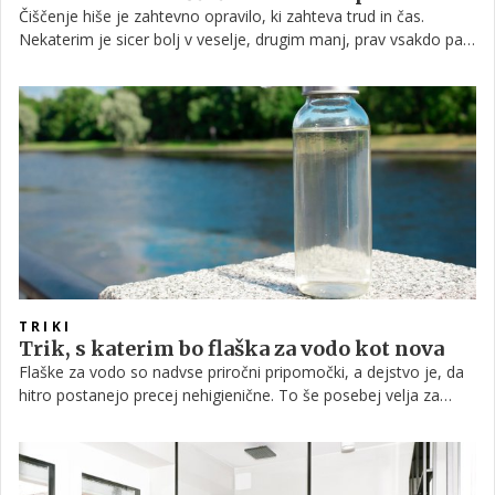
Čiščenje hiše je zahtevno opravilo, ki zahteva trud in čas.
Nekaterim je sicer bolj v veselje, drugim manj, prav vsakdo pa
je vesel kakšnega trika, s katerim je delo hitreje in lažje
opravljeno. Predstavljamo nekaj najboljših, s katerimi se bo
hiša očistila, medtem ko boste vi počeli kaj pametnejšega.
TRIKI
Trik, s katerim bo flaška za vodo kot nova
Flaške za vodo so nadvse priročni pripomočki, a dejstvo je, da
hitro postanejo precej nehigienične. To še posebej velja za
plastenke, toda tudi steklenice niso nobena izjema. Vsakič, ko
spijete požirek vode iz plastenke, se v njih naselijo bakterije in
druge nečistoče - da o vodnem kamnu, ki ga je praktično
nemogoče očistiti, sploh ne govorimo.