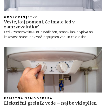
GOSPODINJSTVO
Veste, kaj pomeni, če imate led v
zamrzovalniku?
Led v zamrzovalniku ni le nadležen, ampak lahko vpliva na
kakovost hrane, povzroči neprijeten vonj in celo oslabi
učinkovitost zamrzovalnika. Vendar obstajajo načini za boj proti
temu.
PAMETNA SAMOOSKRBA
Električni grelnik vode – naj bo vklopljen