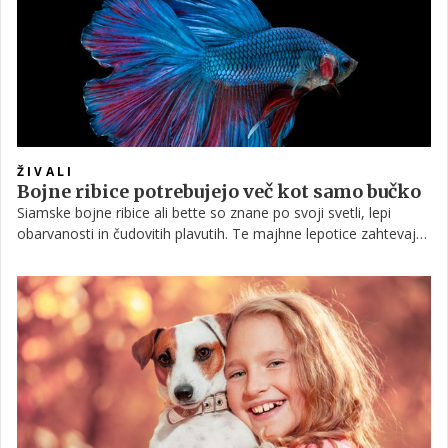
ŽIVALI
Bojne ribice potrebujejo več kot samo bučko
Siamske bojne ribice ali bette so znane po svoji svetli, lepi
obarvanosti in čudovitih plavutih. Te majhne lepotice zahtevajo
posebno nego, da bodo ostale srečne in zdrave in ne bodo
životarile.