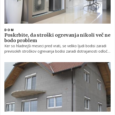
DOM
Poskrbite, da stroški ogrevanja nikoli več ne
bodo problem
Ker so hladnejši meseci pred vrati, se veliko ljudi bodisi zaradi
previsokih stroškov ogrevanja bodisi zaradi dotrajanosti odloča
za zamenjavo ogrevalnega sistema. A čeprav za najbolj varčno
in okolju prijazno rešitev velja toplotna črpalka, je tudi pred
izbiro le-te pomembno poznati odgovore na nekaj osnovnih
vprašanj, se posvetovati s strokovnjakom ter posebno
pozornost nameniti tako izbiri proizvajalca kot monterja.