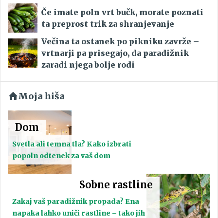
Če imate poln vrt bučk, morate poznati
ta preprost trik za shranjevanje
Večina ta ostanek po pikniku zavrže –
vrtnarji pa prisegajo, da paradižnik
zaradi njega bolje rodi
Moja hiša
Dom
Svetla ali temna tla? Kako izbrati
popoln odtenek za vaš dom
Sobne rastline
Zakaj vaš paradižnik propada? Ena
napaka lahko uniči rastline – tako jih