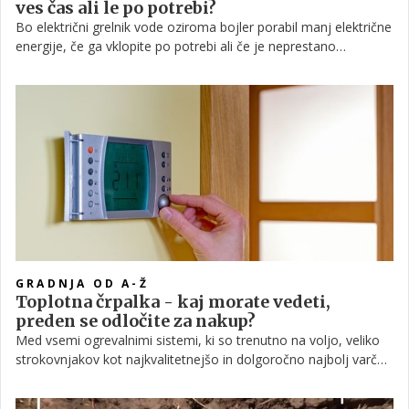
ves čas ali le po potrebi?
Bo električni grelnik vode oziroma bojler porabil manj električne
energije, če ga vklopite po potrebi ali če je neprestano
vklopljen? Razkrivamo končni odgovor na to vprašanje, pa tudi
nekaj praktičnih nasvetov in primerov.
GRADNJA OD A-Ž
Toplotna črpalka - kaj morate vedeti,
preden se odločite za nakup?
Med vsemi ogrevalnimi sistemi, ki so trenutno na voljo, veliko
strokovnjakov kot najkvalitetnejšo in dolgoročno najbolj varčno
rešitev priporoča toplotno črpalko. A tudi pri toplotnih črpalkah
je možnosti več, ponudnikov ravno tako, zato se nikar ne