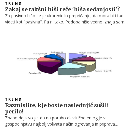
TREND
Zakaj se takšni hiši reče 'hiša sedanjosti'?
Za pasivno hišo se je ukoreninilo prepričanje, da mora biti tudi
videti kot "pasivna". Pa ni tako. Podoba hiše vedno izhaja samo
iz okusa (arhitekture), potreb lastnika (koliko etaž in kateri
prostori) ter danosti parcele ter včasih iz materiala.
TREND
Razmislite, kje boste naslednjič sušili
perilo!
Znano dejstvo je, da na porabo električne energije v
gospodinjstvu najbolj vplivata način ogrevanja in priprava
sanitarne vode. Na višino računa za električno energijo vpliva