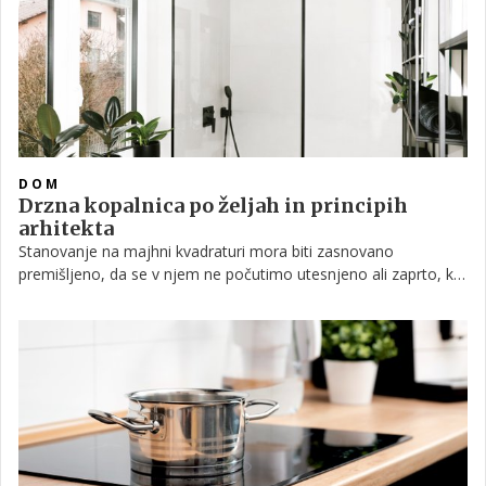
DOM
Drzna kopalnica po željah in principih
arhitekta
Stanovanje na majhni kvadraturi mora biti zasnovano
premišljeno, da se v njem ne počutimo utesnjeno ali zaprto, kar
lahko dosežemo na več načinov, a vsak prostor ima tudi svoja
pravila. Tokrat smo več pozornosti namenili kopalnici arhitekta,
ki je sodeloval pri prenovi svojega stanovanja v velikosti 47
kvadratnih metrov.