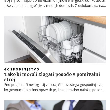
Bojlerji so – kljub pomislekom o njihovi energetski učinkovitosti
– še vedno nepogrešljivi v mnogih domovih. Z odlokom, da naj
bi bila njihova vgradnja po novem letu prepovedana, se je tako
marsikdo znašel pred dilemo, kaj storiti, če se ta pokvari.
Poglejmo, kateri so znaki, na katere moramo biti pozorni, saj
nakazujejo na to, da se bo ta v kratkem poslovil.
GOSPODINJSTVO
Tako bi morali zlagati posodo v pomivalni
stroj
Eno pogostejši nesoglasij znotraj članov istega gospodinjstva,
ko govorimo o hišnih opravilih je, kako pravilno naložiti posodo
v pomivalni stroj. Morda sodite v skupino tistih, ki so prepričani,
da je njihov način najboljši in edini pravilen, ali pa med tiste, ki
menijo, da bi moral pomivalni stroj posodo oprati brezhibno, ne