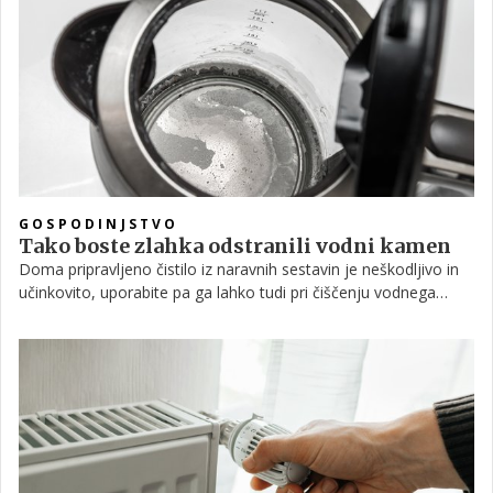
napake v domovih, vključno s preobremenjenimi podaljški in
neprofesionalnimi popravili, ki lahko vodijo do požara.
GOSPODINJSTVO
Tako boste zlahka odstranili vodni kamen
Doma pripravljeno čistilo iz naravnih sestavin je neškodljivo in
učinkovito, uporabite pa ga lahko tudi pri čiščenju vodnega
kamna. V nadaljevanju si preberite, kako lahko s takim čistilom
očistite vodni kamen, ki se na primer zelo pogosto nabere v
grelniku za vodo ali v kuhalnikih.