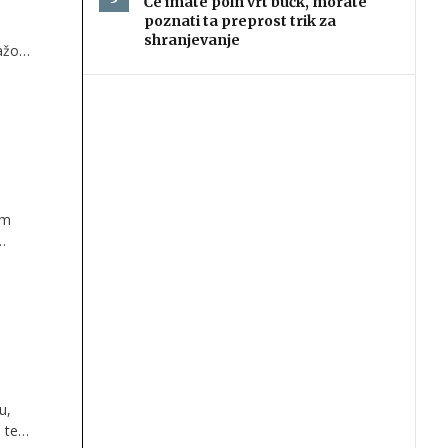
Če imate poln vrt bučk, morate
poznati ta preprost trik za
shranjevanje
ažo?
em
ov,
 v
u,
 te