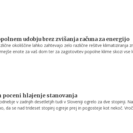
rbeli za optimalno temperaturo in čist zrak.
opolnem udobju brez zvišanja računa za energijo
različne okoliščine lahko zahtevajo zelo različne rešitve klimatiziranja z
ernejše enote za vaš dom ter za zagotovitev popolne klime skozi vse 
niz ključnih dejavnikov.
 poceni hlajenje stanovanja
odnebje v zadnjih desetletjih tudi v Sloveniji ogrelo za dve stopinji. N
mo, da se nad trideset stopinj ogreje prej in pogosteje kot nekoč. Vroč
ug za drugim. Posamezni vroči dnevi za počutje niso taka težava, kot 
 sledijo drug za drugim. Občutek imamo, da tudi ponoči ne uspemo ohla
 se nalaga v zidovje stavbe, počasi se je navzame tudi sicer dobro
 postane zalogovnik toplote.