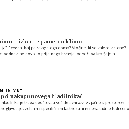
ke stroške, vendar lahko tudi s preprostimi rešitvami pripomoremo k b
mimo – izberite pametno klimo
etja? Seveda! Kaj pa razgretega doma? Vročine, ki se zaleze v stene?
 podnevi ne dovolijo prijetnega bivanja, ponoči pa krajšajo ali
c? Seveda ne. Letos je lahko drugače: izberite pametno klimo, ki va
varčevala z energijo in delala zanesljivo.
OM IN VRT
i pri nakupu novega hladilnika?
hladilnika je treba upoštevati več dejavnikov, vključno s prostorom, k
mogljivostjo, želenimi specifičnimi lastnostmi in nenazadnje tudi ceno
je torej treba biti pozoren, ko se odločamo za nov hladilnik.