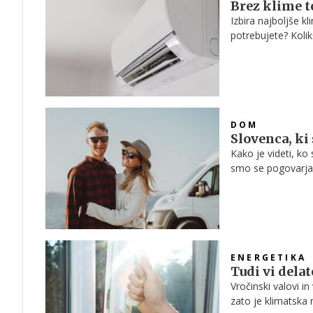
Brez klime to
Izbira najboljše k
potrebujete? Koli
Vse to in še več 
DOM
Slovenca, ki
Kako je videti, ko
smo se pogovarjali
svoje nepremične 
neverjetnih sončni
lepega pa življenj
kakšno nevšečnost
nadaljevanju.
ENERGETIKA
Tudi vi dela
Vročinski valovi i
zato je klimatska