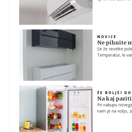
enačimo tudi viso
svežemu domu.
NOVICE
Ne pihnite 
Se že veselite pol
Temperatur, ki vam
onemogočijo spane
primerno ohladila, 
ŠE BOLJŠI D
Na kaj pazit
Pri nakupu novega 
nam je na voljo, z
Poglejmo, naj kaj 