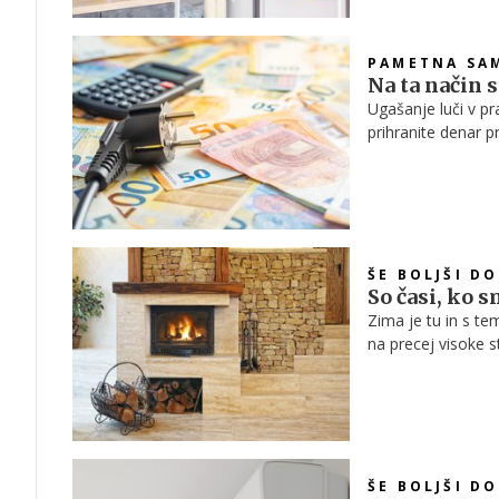
PAMETNA SA
Na ta način 
Ugašanje luči v pr
prihranite denar p
domu še veliko drug
sploh ne zavedate
ŠE BOLJŠI D
So časi, ko 
Zima je tu in s t
na precej visoke s
zadnjem času pomis
kriterijema – da 
preveč udarile po
ŠE BOLJŠI D