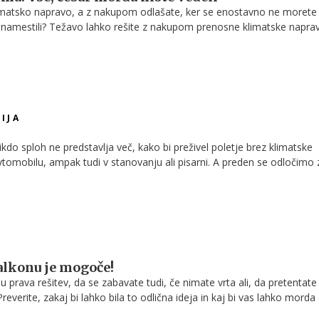
imatsko napravo, a z nakupom odlašate, ker se enostavno ne morete
jo namestili? Težavo lahko rešite z nakupom prenosne klimatske naprav
IJA
do sploh ne predstavlja več, kako bi preživel poletje brez klimatske
vtomobilu, ampak tudi v stanovanju ali pisarni. A preden se odločimo 
eti, kakšna klimatska naprava je za naše potrebe najprimernejša,
 z njo ravnati, da nam bo zagotavljala udobje in ne bo krivec za slab
stvene nevšečnosti.
balkonu je mogoče!
nu prava rešitev, da se zabavate tudi, če nimate vrta ali, da pretentate
verite, zakaj bi lahko bila to odlična ideja in kaj bi vas lahko morda