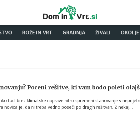
STVO
ROŽE IN VRT
GRADNJA
ŽIVALI
OKOLJE
anovanju? Poceni rešitve, ki vam bodo poleti olajš
hko tudi brez klimatske naprave hitro spremeni stanovanje v neprijet
a novica je, da ni treba vedno poseči po dragih rešitvah. Z nekaj
i lahko občutno zmanjšate segrevanje prostorov, izboljšate bivalno u
 pri stroških hlajenja.