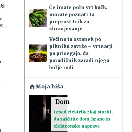
ši
Če imate poln vrt bučk,
morate poznati ta
e.
preprost trik za
mo
shranjevanje
Večina ta ostanek po
pikniku zavrže – vrtnarji
pa prisegajo, da
paradižnik zaradi njega
v
bolje rodi
Moja hiša
Dom
Izpad elektrike: kaj storiti,
da zaščitite dom, hrano in
elektronske naprave
t