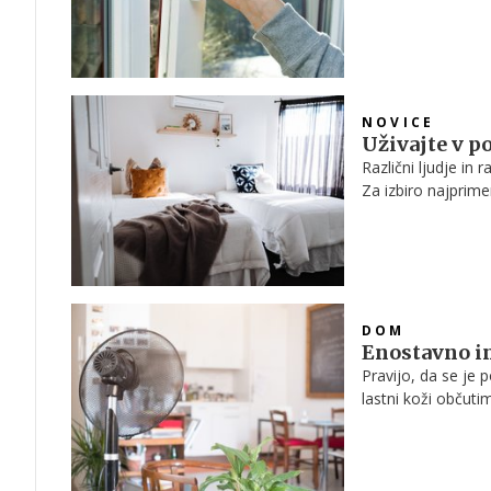
naprave boste posk
NOVICE
Uživajte v p
Različni ljudje in 
Za izbiro najprim
morate upoštevati 
DOM
Enostavno in
Pravijo, da se je p
lastni koži občuti
rekordi padajo dr
vroči dnevi, ki si
prostorov. Toplota
izolirana hiša, ki