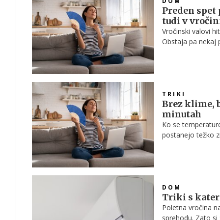
DOM
Preden spet 
tudi v vročin
Vročinski valovi h
Obstaja pa nekaj p
vključimo manj po
TRIKI
Brez klime, 
minutah
Ko se temperature 
postanejo težko z
delno izboljšati o
DOM
Triki s kate
Poletna vročina na
sprehodu. Zato si 