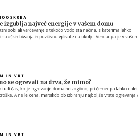
MOOSKRBA
se izgublja največ energije v vašem domu
azni sobi ali varčevanje s tekočo vodo sta načina, s katerima lahko
ri stroških bivanja in pozitivno vplivate na okolje. Vendar pa je v vaše
ih skritih virov, ki so krivi za izgubljanje energije in se jih najverjetne
.
OM IN VRT
smo se ogrevali na drva, že mimo?
em tudi čas, ko je ogrevanje doma neizogibno, pri čemer pa lahko nale
troške. A ne le cena, marsikdo ob izbiranju najboljše vrste ogrevanja 
li tudi na ekološki vidik. Kaj torej izbrati, da zadostimo obema
ne bomo onesnaževali okolja in nas zimske temperature hkrati ne bod
 žepu?
OM IN VRT