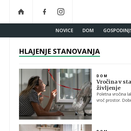
NOVICE
DOM
GOSPODINJ
HLAJENJE STANOVANJA
DOM
Vročina v st
življenje
Poletna vročina la
vroč prostor. Dobr
preprostimi ukrep
in hkrati prihranite