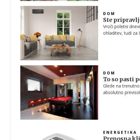
DOM
Ste pripravlj
Vroči poletni dnevi
ohladitev, tudi za
in ker je povpraš
vas pripravili nek
DOM
To so pasti 
Glede na trenutn
absolutno previso
poglobimo v ponud
nižji ceni, kot vsa
ENERGETIKA
Prenosna kli