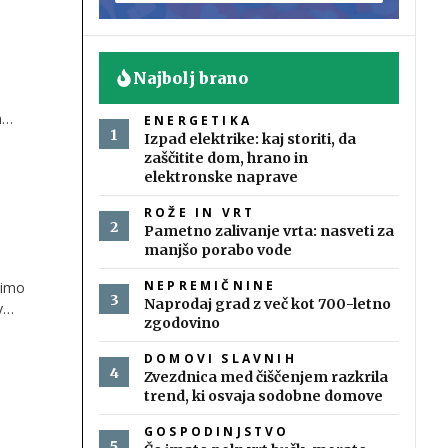
Najbolj brano
m
ENERGETIKA
je
Izpad elektrike: kaj storiti, da
zaščitite dom, hrano in
elektronske naprave
ROŽE IN VRT
Pametno zalivanje vrta: nasveti za
manjšo porabo vode
NEPREMIČNINE
timo
Naprodaj grad z več kot 700-letno
v
zgodovino
o
DOMOVI SLAVNIH
Zvezdnica med čiščenjem razkrila
trend, ki osvaja sodobne domove
GOSPODINJSTVO