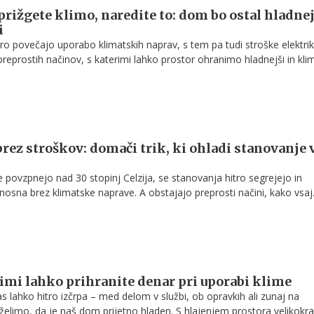
prižgete klimo, naredite to: dom bo ostal hladnej
i
itro povečajo uporabo klimatskih naprav, s tem pa tudi stroške elektrik
reprostih načinov, s katerimi lahko prostor ohranimo hladnejši in kli
gosto, ne da bi se odpovedali udobju.
brez stroškov: domači trik, ki ohladi stanovanje 
povzpnejo nad 30 stopinj Celzija, se stanovanja hitro segrejejo in
nosna brez klimatske naprave. A obstajajo preprosti načini, kako vsaj
bčutek hladu brez večjih stroškov.
rimi lahko prihranite denar pri uporabi klime
s lahko hitro izčrpa – med delom v službi, ob opravkih ali zunaj na
želimo, da je naš dom prijetno hladen. S hlajenjem prostora velikokra