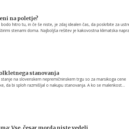
eni na poletje?
 bodo hitro tu, in če še niste, je zdaj idealen čas, da poskrbite za ust
 štirimi stenami doma. Najboljša rešitev je kakovostna klimatska napr
evanje ravno v tem času največje, ponudba pa pestra kot še nikoli, sm
aj nasvetov, na kaj morate biti pozorni pri nakupu.
polkletnega stanovanja
o stanje na slovenskem nepremičninskem trgu so za marsikoga cene
ke, da bi sploh razmišljal o nakupu stanovanja. A ko se malenkost
bo, opazimo, da se kletna ali polkletna stanovanja naprodaj po obč
 tista višje pozicionirana. Zakaj?
ma: Vse, česar morda niste vedeli