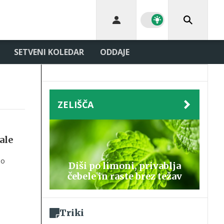
SETVENI KOLEDAR
ODDAJE
ZELIŠČA
ale
no
Diši po limoni, privablja
čebele in raste brez težav
dobje
Triki