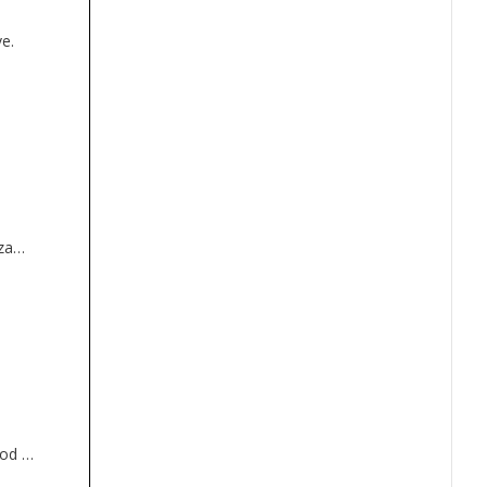
e.
za
o
 od te