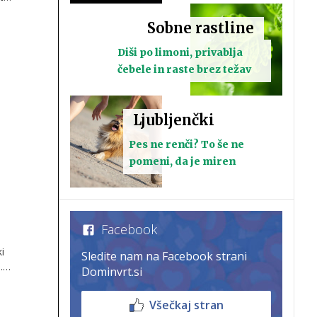
olj
Sobne rastline
Diši po limoni, privablja
čebele in raste brez težav
Ljubljenčki
Pes ne renči? To še ne
s bo
pomeni, da je miren
Facebook
i
Sledite nam na Facebook strani
.
Dominvrt.si
Všečkaj stran