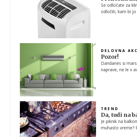
Se odločate za kl
odločiti, kam bi 
DELOVNA AKC
Pozor!
Dandanes si marsik
naprave, ne le v a
nakup, moramo ved
predvsem pa, kako
počutje ter zdrav
TREND
Da, tudi na 
Je piknik na balko
muhasto vreme? Pre
zamisli odvrnilo.