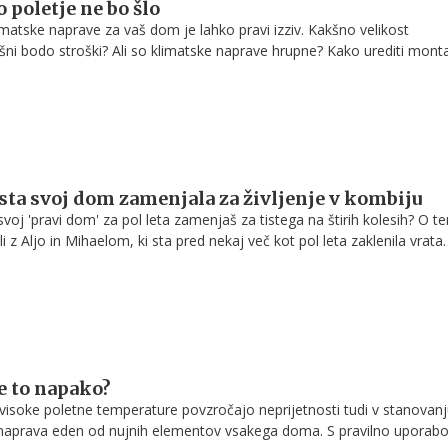
 poletje ne bo šlo
limatske naprave za vaš dom je lahko pravi izziv. Kakšno velikost
kšni bodo stroški? Ali so klimatske naprave hrupne? Kako urediti mont
se gotovo sprašujete, če ste pred nakupom nove klimatske naprave.
 sta svoj dom zamenjala za življenje v kombiju
 svoj 'pravi dom' za pol leta zamenjaš za tistega na štirih kolesih? O t
 z Aljo in Mihaelom, ki sta pred nekaj več kot pol leta zaklenila vrata
in se podala na avanturo, na kateri ni manjkalo dih jemajočih razgled
h zahodov, dolgih sprehodov in zavitih kolesarskih poti. Poleg vsega
e v kombiju zahteva tudi določene prilagoditve in s seboj prinese tudi
. Kako sta se spopadala s tem in kje je pravzaprav njun dom, izveste
te to napako?
n visoke poletne temperature povzročajo neprijetnosti tudi v stanovanj
 naprava eden od nujnih elementov vsakega doma. S pravilno uporabo