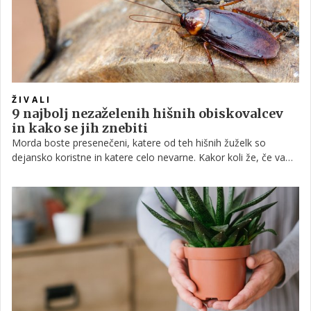
ŽIVALI
9 najbolj nezaželenih hišnih obiskovalcev
in kako se jih znebiti
Morda boste presenečeni, katere od teh hišnih žuželk so
dejansko koristne in katere celo nevarne. Kakor koli že, če vam
dotični cimri' niso všeč, poglejte, kako se jih znebiti.