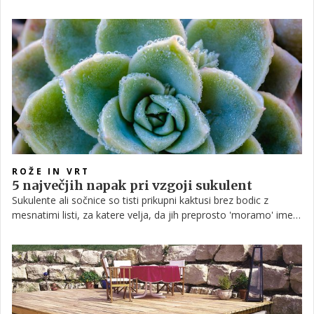
da ne bodo sledili vonjavam v naravi. Ključen je zato čas, ki si
ga za ljubljenčka vzamemo PO sprehodu.
ROŽE IN VRT
5 največjih napak pri vzgoji sukulent
Sukulente ali sočnice so tisti prikupni kaktusi brez bodic z
mesnatimi listi, za katere velja, da jih preprosto 'moramo' imeti,
ker so tako simpatični. Tudi za vzgojo so načeloma nezahtevni
in zato primerni tudi za najbolj nevestne. Toda nekaterim
vseeno ne uspevajo. Pred vami je 5 ključnih razlogov.