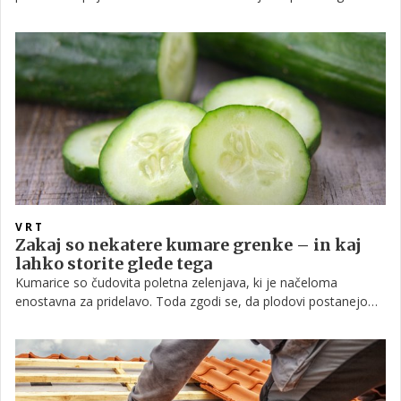
ne piči, postane nevaren, ko ga stisnemo, saj takrat izloči strup,
ki lahko povzroči opekline in vnetje kože.
VRT
Zakaj so nekatere kumare grenke – in kaj
lahko storite glede tega
Kumarice so čudovita poletna zelenjava, ki je načeloma
enostavna za pridelavo. Toda zgodi se, da plodovi postanejo
grenki, kar je je običajno posledica stresa rastline v času rasti.
Čeprav je to težavo nemogoče opaziti, še preden kumarice ne
utrgamo in poskusimo, pa lahko vnaprej predvidimo določene
dejavnike, zaradi katerih bi se to utegnilo zgoditi.