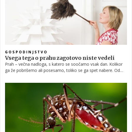
GOSPODINJSTVO
Vsega tega o prahu zagotovo niste vedeli
Prah – večna nadloga, s katero se soočamo vsak dan. Kolikor
ga že pobrišemo ali posesamo, toliko se ga spet nabere. Od
kod prihaja in kaj je pravzaprav v njem, pa preberite spodaj.