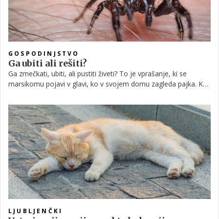
GOSPODINJSTVO
Ga ubiti ali rešiti?
Ga zmečkati, ubiti, ali pustiti živeti? To je vprašanje, ki se
marsikomu pojavi v glavi, ko v svojem domu zagleda pajka. Kaj
pravite, s katerim ravnanjem napravite več škode ali koristi?
LJUBLJENČKI