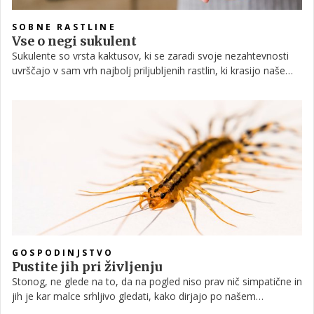
SOBNE RASTLINE
Vse o negi sukulent
Sukulente so vrsta kaktusov, ki se zaradi svoje nezahtevnosti
uvrščajo v sam vrh najbolj priljubljenih rastlin, ki krasijo naše
okenske police. Razen nekaj izjem nimajo trnjev in bodic, imajo
pa debelejše, vsem dobro poznane prečudovite liste. V
nadaljevanju vam predstavljamo vse o vzgoji in negi teh lepotic.
GOSPODINJSTVO
Pustite jih pri življenju
Stonog, ne glede na to, da na pogled niso prav nič simpatične in
jih je kar malce srhljivo gledati, kako dirjajo po našem
stanovanju, nikoli ne ubijajte.