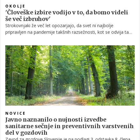
OKOLJE
'Človeške izbire vodijo v to, da bomo videli
še več izbruhov'
Strokovnjaki že več let opozarjajo, da svet ni najbolje
pripravljen na pandemije takšnih razsežnosti, kot se odvija ta
hip. Vse več znanstvenikov je prepričanih, da smo za pandemije
krivi sami z našim neusmiljenim izkoriščanjem narave in
poseganjem v ekosisteme. Kaj nas koronavirus uči o
epidemijah, ki se še lahko pojavijo v prihodnosti?
NOVICE
Javno naznanilo o nujnosti izvedbe
sanitarne sečnje in preventivnih varstvenih
del v gozdovih
Zavod za gozdove Slovenije je na podlagi 3. odstavka 8. člena