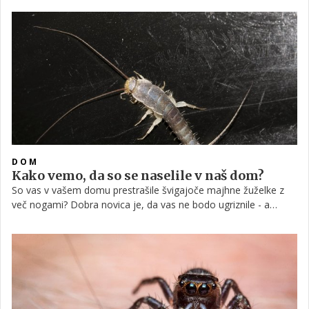
DOM
Kako vemo, da so se naselile v naš dom?
So vas v vašem domu prestrašile švigajoče majhne žuželke z
več nogami? Dobra novica je, da vas ne bodo ugriznile - a
vendar znajo biti nadležne, kajti lahko naredijo škodo. Srebrna
ribica je eden najstarejših insektov na Zemlji, ki marsikoga
preseneti v stanovanju: na stenah, ob odtokih, v kopalnici …
Kako se jih lahko znebite?