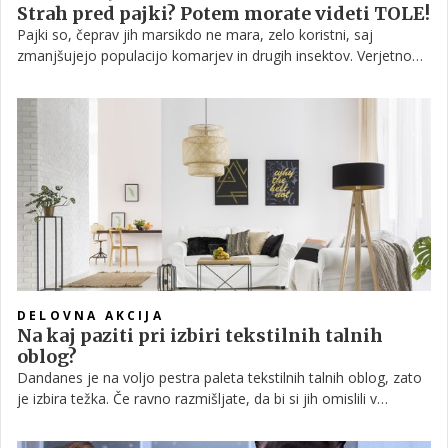
Strah pred pajki? Potem morate videti TOLE!
Pajki so, čeprav jih marsikdo ne mara, zelo koristni, saj
zmanjšujejo populacijo komarjev in drugih insektov. Verjetno
vsi strinjamo, da ni najboj prijeten občutek, ko jih zalotimo med
sprehajanjem po naših domovih, a to še ne pomeni, da jih
moramo takoj pobiti.
DELOVNA AKCIJA
Na kaj paziti pri izbiri tekstilnih talnih
oblog?
Dandanes je na voljo pestra paleta tekstilnih talnih oblog, zato
je izbira težka. Če ravno razmišljate, da bi si jih omislili v
lastnem domu, preverite prednosti in slabosti posameznih
tkanin.