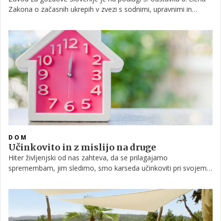
Zakona o začasnih ukrepih v zvezi s sodnimi, upravnimi in
drugimi javnopravnimi zadevami za obvladovanje širjenja
nalezljive bolezni SARS-CoV-2 (COVID-19) (ZZUSUDJZ) (Uradni
list RS, št. 36/2020) oznanil, da roki za izvedbo del po odločbah
o izvedbi sanitarne sečnje in preventivnih varstvenih del v
gozdovih, ki so bile izdane pred uveljavitvijo tega zakona,
tečejo neprekinjeno naprej.
DOM
Učinkovito in z mislijo na druge
Hiter življenjski od nas zahteva, da se prilagajamo
spremembam, jim sledimo, smo karseda učinkoviti pri svojem
delu, a hkrati zadovoljni. Z novo stranjo stopamo korak vam
naproti, da vam morda vsaj malce olajšamo življenje.