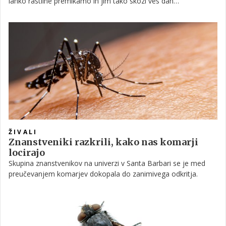
lahko rastline premikamo in jim tako skozi ves dan
zagotavljamo primerno količino sončnih žarkov. Poleg tega jih
lahko, kadar gre za trajnice, jeseni ali pozimi postavimo v
garažo ali drug zaprt prostor, kjer bodo lažje počakale na toplo
spomladansko vreme. Če ste se tudi vi odločili svoj vrt preseliti
v korita, imamo za vas še en nadvse uporaben trik, za katerega
ne potrebujete nič drugega kot nekaj srednje velikih kamnov.
ŽIVALI
Znanstveniki razkrili, kako nas komarji
locirajo
Skupina znanstvenikov na univerzi v Santa Barbari se je med
preučevanjem komarjev dokopala do zanimivega odkritja.