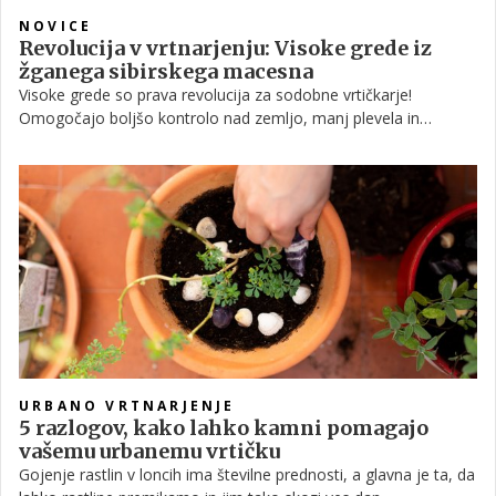
NOVICE
Revolucija v vrtnarjenju: Visoke grede iz
žganega sibirskega macesna
Visoke grede so prava revolucija za sodobne vrtičkarje!
Omogočajo boljšo kontrolo nad zemljo, manj plevela in
preprostejše vrtnarjenje brez sklanjanja. A izbira pravega
materiala je ključna. Predstavljamo vam popolno rešitev: visoke
grede iz žganega sibirskega macesna!
URBANO VRTNARJENJE
5 razlogov, kako lahko kamni pomagajo
vašemu urbanemu vrtičku
Gojenje rastlin v loncih ima številne prednosti, a glavna je ta, da