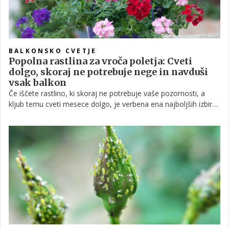
BALKONSKO CVETJE
Popolna rastlina za vroča poletja: Cveti
dolgo, skoraj ne potrebuje nege in navduši
vsak balkon
Če iščete rastlino, ki skoraj ne potrebuje vaše pozornosti, a
kljub temu cveti mesece dolgo, je verbena ena najboljših izbir
za balkon, teraso ali vrt. Ta priljubljena poletna cvetlica
navdušuje z bogatim cvetenjem, odlično prenaša vročino in
sušo, poleg tega pa privablja čebele in metulje.