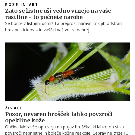
ROŽE IN VRT
Zato se listne uši vedno vrnejo na vaše
rastline - to počnete narobe
Se borite z listnimi ušmi? Ta preprost naravni trik jih odstrani
brez pesticidov – in zaščiti vaš vrt za naprej.
ŽIVALI
Pozor, nevaren hrošček lahko povzroči
opekline kože
Občina Moravče opozarja na pojav hroščka, ki lahko ob stiku
povzroči neprijetne in boleče kožne reakcije. Čeprav ne grize in