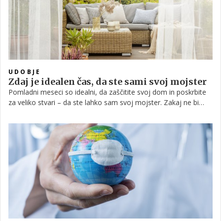
UDOBJE
Zdaj je idealen čas, da ste sami svoj mojster
Pomladni meseci so idealni, da zaščitite svoj dom in poskrbite
za veliko stvari – da ste lahko sam svoj mojster. Zakaj ne bi
poskrbeli za lesene površine, da bodo ostale lepe in
nepoškodovane? Več o tem si preberite v nadaljevanju.