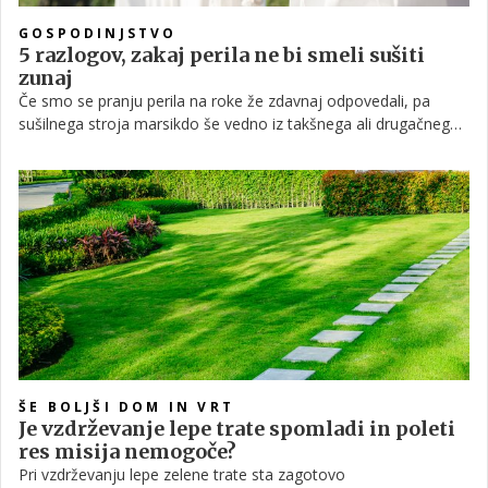
GOSPODINJSTVO
5 razlogov, zakaj perila ne bi smeli sušiti
zunaj
Če smo se pranju perila na roke že zdavnaj odpovedali, pa
sušilnega stroja marsikdo še vedno iz takšnega ali drugačnega
razloga ne uporablja. Toda sušenje oblačil zunaj na soncu ima
nekaj slabosti.
ŠE BOLJŠI DOM IN VRT
Je vzdrževanje lepe trate spomladi in poleti
res misija nemogoče?
Pri vzdrževanju lepe zelene trate sta zagotovo