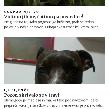
GOSPODINJSTVO
Vidimo jih ne, čutimo pa posledice!
Ne glede na to, kako pogosto ga brišemo, prah se redno
pojavlja v naših domovih. Prihaja skozi zračnike, vrata, okna,
prinesemo ga s čevlji, oblekami, ljubljenčki pa pri tem tudi
nimajo zanemarljive vloge. Prava nadloga pa ni le prah, temveč
drobne pršice, ki v njem živijo.
LJUBLJENČKI
Pozor, skrivajo se v travi
Nemogoče je imeti pse in mačke tako pod nadzorom, da bi
preprečili vtikanje smrčkov v travo in nenaravno je pričakovati,