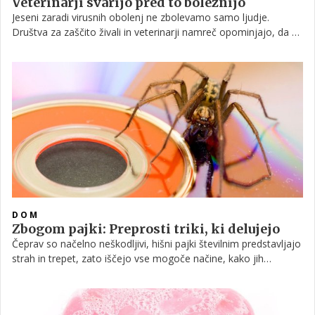
Veterinarji svarijo pred to boleznijo
Jeseni zaradi virusnih obolenj ne zbolevamo samo ljudje.
Društva za zaščito živali in veterinarji namreč opominjajo, da so
zadnje čase porasla virusna obolenja, ki prizadenejo mačke.
Tako opozarjajo, da je v porastu mačja kuga, ki je lahko za
mačko hitro usodna.
DOM
Zbogom pajki: Preprosti triki, ki delujejo
Čeprav so načelno neškodljivi, hišni pajki številnim predstavljajo
strah in trepet, zato iščejo vse mogoče načine, kako jih
pregnati iz stanovanja, predvsem iz spalnice. Če se jih tudi vi na
smrt bojite, vam bodo zagotovo prav prišli nasveti, s pomočjo
katerih boste težavo uspešno rešili.