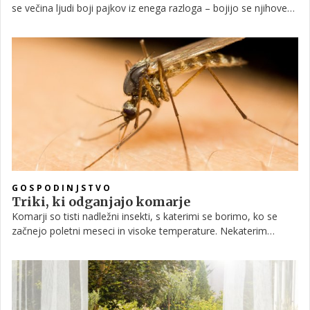
se večina ljudi boji pajkov iz enega razloga – bojijo se njihovega
ugriza.
GOSPODINJSTVO
Triki, ki odganjajo komarje
Komarji so tisti nadležni insekti, s katerimi se borimo, ko se
začnejo poletni meseci in visoke temperature. Nekaterim
povzročajo večje težave, drugim manjše. Poglejmo si, zakaj
določene ljudi komarji pikajo raje kot druge in kaj je tisto, kar
imamo vsi doma in jih prežene v sekundi!