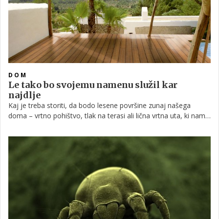
DOM
Le tako bo svojemu namenu služil kar
najdlje
Kaj je treba storiti, da bodo lesene površine zunaj našega
doma – vrtno pohištvo, tlak na terasi ali lična vrtna uta, ki nam
služi za spravilo orodja – ostale čim dlje nepoškodovane?