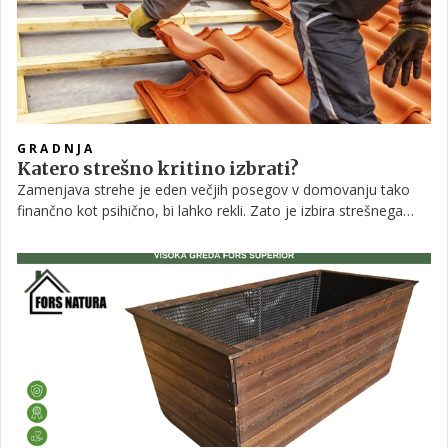
GRADNJA
Katero strešno kritino izbrati?
Zamenjava strehe je eden večjih posegov v domovanju tako
finančno kot psihično, bi lahko rekli. Zato je izbira strešnega
materiala pri sami gradnji zelo pomembna. Koliko časa bo
zdržal, koliko ga bo treba vzdrževati, kako se obnese pri
različnih vremenskih pogojih ... Na več takšnih vprašanj si je
pametno odgovoriti.