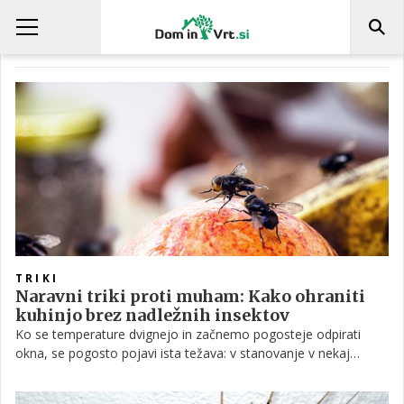
INSEKTI
TRIKI
Naravni triki proti muham: Kako ohraniti
kuhinjo brez nadležnih insektov
Ko se temperature dvignejo in začnemo pogosteje odpirati
okna, se pogosto pojavi ista težava: v stanovanje v nekaj
sekundah priletijo muhe. Namesto agresivnih škropiv lahko
pomagajo preprosti triki, ki jih mnogi uporabljajo kot naravno