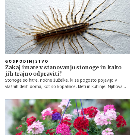
zaščito pred nadležnimi insekti.
GOSPODINJSTVO
Zakaj imate v stanovanju stonoge in kako
jih trajno odpraviti?
Stonoge so hitre, nočne žuželke, ki se pogosto pojavijo v
vlažnih delih doma, kot so kopalnice, kleti in kuhinje. Njihova
prisotnost običajno kaže na vlago ali prisotnost drugih insektov,
s katerimi se prehranjujejo, zato je za trajno rešitev ključno
odpraviti pogoje, ki jim omogočajo preživetje.