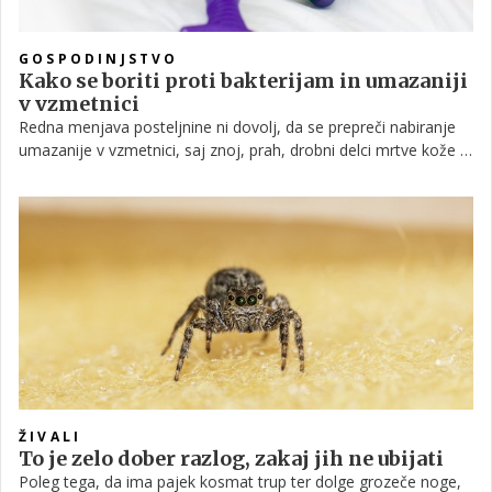
GOSPODINJSTVO
Kako se boriti proti bakterijam in umazaniji
v vzmetnici
Redna menjava posteljnine ni dovolj, da se prepreči nabiranje
umazanije v vzmetnici, saj znoj, prah, drobni delci mrtve kože in
druge telesne tekočine zlahka prodrejo skozi rjuhe v vzmetnico,
enako velja tudi za bakterije.
ŽIVALI
To je zelo dober razlog, zakaj jih ne ubijati
Poleg tega, da ima pajek kosmat trup ter dolge grozeče noge,