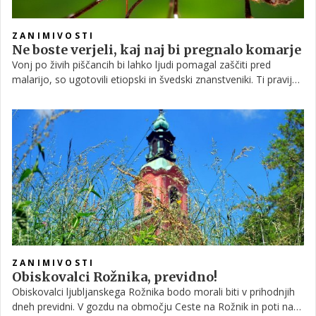
ZANIMIVOSTI
Ne boste verjeli, kaj naj bi pregnalo komarje
Vonj po živih piščancih bi lahko ljudi pomagal zaščiti pred
malarijo, so ugotovili etiopski in švedski znanstveniki. Ti pravijo,
da se komarji, ki prenašajo malarijo, načeloma umikajo
piščancem in drugim pticam.
ZANIMIVOSTI
Obiskovalci Rožnika, previdno!
Obiskovalci ljubljanskega Rožnika bodo morali biti v prihodnjih
dneh previdni. V gozdu na območju Ceste na Rožnik in poti na