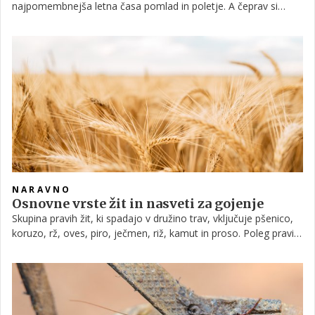
najpomembnejša letna časa pomlad in poletje. A čeprav si
čudovite zelenice najbolj želimo ravno takrat, je to tudi čas, ko
je ta najbolj podvržena negativnim dejavnikom. Na srečo lahko
s pravilno nego, ki vključuje nekaj koristnih nasvetov, poskrbite,
da bo pogled iz vašega doma na travnato dvorišče vedno
urejen kot iz škatlice.
NARAVNO
Osnovne vrste žit in nasveti za gojenje
Skupina pravih žit, ki spadajo v družino trav, vključuje pšenico,
koruzo, rž, oves, piro, ječmen, riž, kamut in proso. Poleg pravih
žit pa med žitarice prištevamo tudi nekatere druge pridelke, ki
sicer botanično gledano to niso, a je njihova uporaba v prehrani
precej podobna pravim žitom. Poglejmo, katera so prava in
neprava žita ter kakšne so njihove zahteve za gojenje.