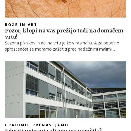
ROŽE IN VRT
Pozor, klopi na vas prežijo tudi na domačem
vrtu!
Sezona piknikov in del na vrtu je že v razmahu. A za popolno
sproščenost se moramo zaščititi pred nadležnimi malimi
zajedavci, katerih ugriz nam lahko povzroči veliko nevšečnosti.
GRADIMO, PRENAVLJAMO
Izbrati notranja ali zunanja senčila?