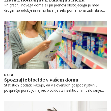
Pri gradnji novega doma ali pri prenovi obstoječega je med
drugim za udobje in varno bivanje zelo pomembna tudi izbira
ustreznih senčil. Ta nam namreč že dolgo ne služijo le kot
dekorativni element ter zaščita pred soncem, ampak lahko
bistveno pripomorejo tudi k večji energetski učinkovitosti. A
katera senčila izbrati? Notranja ali zunanja? Žaluzije ali rolete?
Se odločiti za katero od inovacij?
DOM
Spoznajte biocide v vašem domu
Statistični podatki kažejo, da v slovenskih gospodinjstvih v
povprečju porabijo največ biocidov z insekticidnim delovanjem
in sredstev za razkuževanje. Na Zvezi potrošnikov Slovenije so
podrobneje predstavili sestavo nekaterih biocidnih proizvodov,
ki jih pogosto uporabljamo in jih lahko kupimo pri nas.