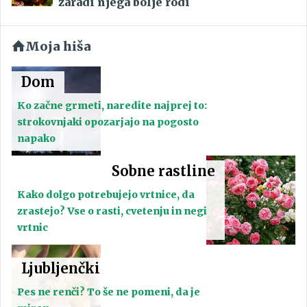
zaradi njega bolje rodi
Moja hiša
Dom
Ko začne grmeti, naredite najprej to:
strokovnjaki opozarjajo na pogosto
napako
Sobne rastline
Kako dolgo potrebujejo vrtnice, da
zrastejo? Vse o rasti, cvetenju in negi
vrtnic
Ljubljenčki
Pes ne renči? To še ne pomeni, da je