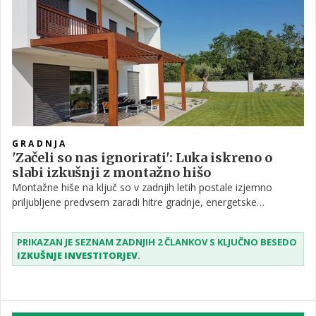
GRADNJA
'Začeli so nas ignorirati': Luka iskreno o
slabi izkušnji z montažno hišo
Montažne hiše na ključ so v zadnjih letih postale izjemno
priljubljene predvsem zaradi hitre gradnje, energetske
učinkovitosti in udobja, da kupec večino skrbi prepusti izvajalcu.
A praksa ni vedno tako brezskrbna, kot obljubljajo oglasi.
PRIKAZAN JE SEZNAM ZADNJIH 2 ČLANKOV S KLJUČNO BESEDO
IZKUŠNJE INVESTITORJEV
.