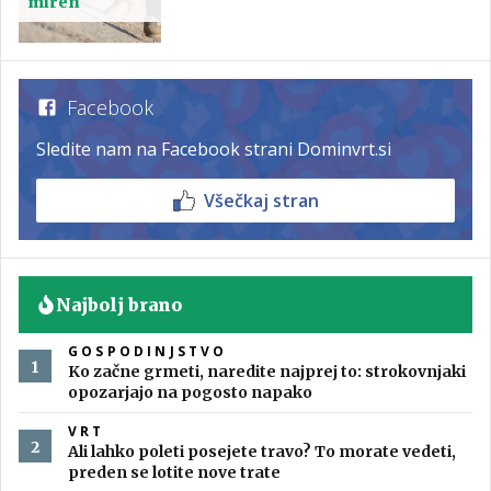
miren
Facebook
Sledite nam na Facebook strani Dominvrt.si
Všečkaj stran
Najbolj brano
GOSPODINJSTVO
Ko začne grmeti, naredite najprej to: strokovnjaki
opozarjajo na pogosto napako
VRT
Ali lahko poleti posejete travo? To morate vedeti,
preden se lotite nove trate