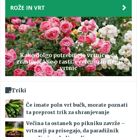
ROŽE IN VRT
Kako dolgo potrebujejo vrtnice, da
zrastejo? Vse o rasti, cvetenju in negi
vrtnic
Triki
Če imate poln vrt bučk, morate poznati
ta preprost trik za shranjevanje
Večina ta ostanek po pikniku zavrže –
vrtnarji pa prisegajo, da paradižnik