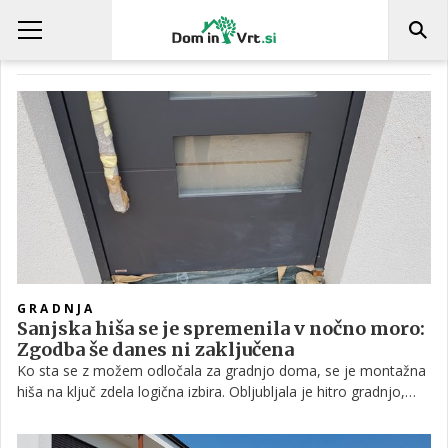
IZKUŠNJE INVESTITORJEV
GRADNJA
Sanjska hiša se je spremenila v nočno moro:
Zgodba še danes ni zaključena
Ko sta se z možem odločala za gradnjo doma, se je montažna
hiša na ključ zdela logična izbira. Obljubljala je hitro gradnjo,
manj organizacijskih skrbi in predvidljiv potek projekta.