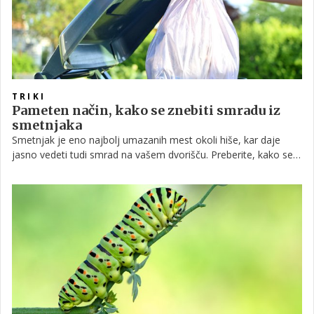
TRIKI
Pameten način, kako se znebiti smradu iz
smetnjaka
Smetnjak je eno najbolj umazanih mest okoli hiše, kar daje
jasno vedeti tudi smrad na vašem dvorišču. Preberite, kako se
znebiti teh neprijetnih vonjav, ki se širijo iz smetnjaka in vam
povzročajo slabost vsakič, ko se mu približate.