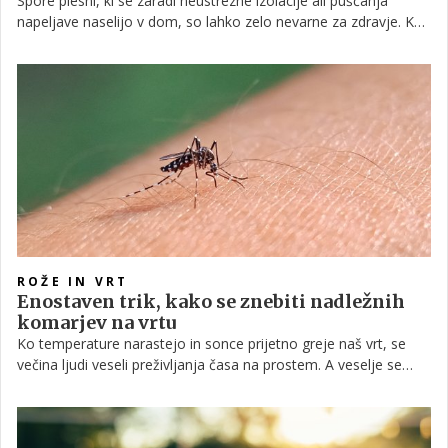
Spore plesni, ki se zaradi neustrezne izolacije ali puščanja
napeljave naselijo v dom, so lahko zelo nevarne za zdravje. Ko
enkrat prekrijejo stene, se jih je tudi zelo težko znebiti. Dokler
gre za manjše težave, vam pri tem lahko pomaga kis, ki ima to
dodatno prednost, da ni strupen in je hkrati nenevaren za
okolje.
ROŽE IN VRT
Enostaven trik, kako se znebiti nadležnih
komarjev na vrtu
Ko temperature narastejo in sonce prijetno greje naš vrt, se
večina ljudi veseli preživljanja časa na prostem. A veselje se
hitro konča, ko nas začnejo obletavati nadležni komarji. Njihov
nadležen zvok in srbeči piki lahko popolnoma uničijo
sproščujoče trenutke na prostem. Kaj torej storiti, da se