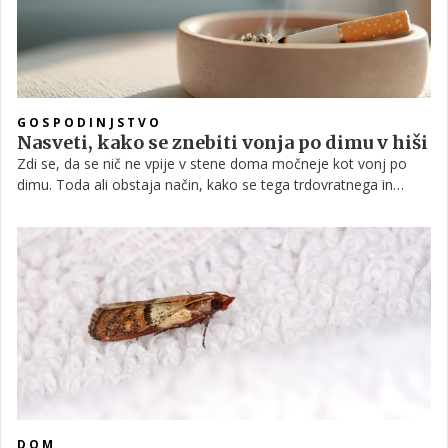
vendar pa puščajo iztrebke, ki lahko poslabšajo zdravstveno
stanje ljudi, ki so nagnjeni k alergijam in astmi.
GOSPODINJSTVO
Nasveti, kako se znebiti vonja po dimu v hiši
Zdi se, da se nič ne vpije v stene doma močneje kot vonj po
dimu. Toda ali obstaja način, kako se tega trdovratnega in
izjemno neprijetnega vonja znebiti?
DOM