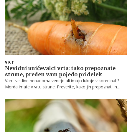
VRT
Nevidni uničevalci vrta: tako prepoznate
strune, preden vam pojedo pridelek
Vam rastline nenadoma venejo ali imajo luknje v koreninah?
Morda imate v vrtu strune. Preverite, kako jih prepoznati in
katere metode res delujejo.