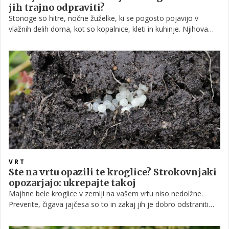
jih trajno odpraviti?
Stonoge so hitre, nočne žuželke, ki se pogosto pojavijo v
vlažnih delih doma, kot so kopalnice, kleti in kuhinje. Njihova
prisotnost običajno kaže na vlago ali prisotnost drugih insektov,
s katerimi se prehranjujejo, zato je za trajno rešitev ključno
odpraviti pogoje, ki jim omogočajo preživetje.
VRT
Ste na vrtu opazili te kroglice? Strokovnjaki
opozarjajo: ukrepajte takoj
Majhne bele kroglice v zemlji na vašem vrtu niso nedolžne.
Preverite, čigava jajčesa so to in zakaj jih je dobro odstraniti
čim prej.