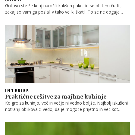
Gotovo ste že kdaj naročili kakšen paket in se ob tem čudili,
zakaj so vam ga poslali v tako veliki škatli. To se ne dogaja
samo pri naročenih paketih, ampak je tudi sicer ustaljen način
ravnanja, da proizvajalci svoje izdelke zapakirajo v preveliko
škatlo. Preberite, zakaj.
INTERIER
Praktične rešitve za majhne kuhinje
Ko gre za kuhinjo, več in večje ni vedno boljše. Najbolj izkušeni
notranji oblikovalci vedo, da je mogoče prijetno in več kot
funkcionalno kuhinjo ustvariti tudi v manjšem prostoru in da ta
ne potrebuje najnovejših naprav in celega kupa nepotrebnih
dodatkov. Dejstvo je, da je zaradi omejenega prostora, manjša
kuhinja pogosto nekoliko bolj zahtevna za načrtovanje. Mi