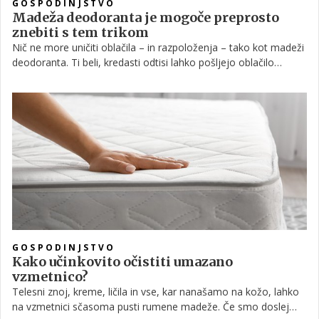
GOSPODINJSTVO
Madeža deodoranta je mogoče preprosto
znebiti s tem trikom
Nič ne more uničiti oblačila – in razpoloženja – tako kot madeži
deodoranta. Ti beli, kredasti odtisi lahko pošljejo oblačilo
naravnost v koš za perilo, kar še posebej velja za temna
oblačila. Poglejmo, kako jih odstraniti.
GOSPODINJSTVO
Kako učinkovito očistiti umazano
vzmetnico?
Telesni znoj, kreme, ličila in vse, kar nanašamo na kožo, lahko
na vzmetnici sčasoma pusti rumene madeže. Če smo doslej