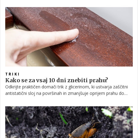
toplota, njihova prisotnost pa pogosto kaže na pogoje, ki jim
omogočajo hitro razmnoževanje in skrivanje v domu.
TRIKI
Kako se za vsaj 10 dni znebiti prahu?
Odkrijte praktičen domači trik z glicerinom, ki ustvarja zaščitni
antistatični sloj na površinah in zmanjšuje oprijem prahu do
deset dni. Enostavna rešitev za čistejši dom z minimalnim
naporom.