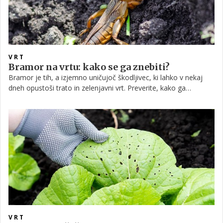
VRT
Bramor na vrtu: kako se ga znebiti?
Bramor je tih, a izjemno uničujoč škodljivec, ki lahko v nekaj
dneh opustoši trato in zelenjavni vrt. Preverite, kako ga
zanesljivo prepoznati ter učinkovito odpraviti z metodami, ki jih
priporočajo vrhunski tuji vrtnarski strokovnjaki.
VRT