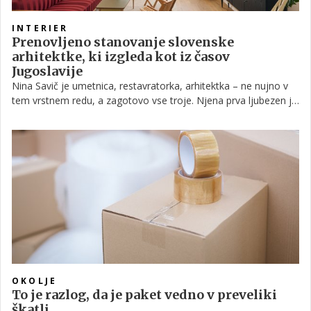
INTERIER
Prenovljeno stanovanje slovenske
arhitektke, ki izgleda kot iz časov
Jugoslavije
Nina Savič je umetnica, restavratorka, arhitektka – ne nujno v
tem vrstnem redu, a zagotovo vse troje. Njena prva ljubezen je
restavriranje starih luči, sedaj pa se je pogumno lotila tudi
prenove staromeščanskega stanovanja v Ljubljani, ki mu je –
tako kot smo od nje že vajeni, dodala močan pečat
jugoslovanskega stila. Rezultat pa je topel interier z odprto
prostorsko zasnovo in velikim poudarkom na trajnosti, ki išče
navdih v preteklosti a hkrati pa odgovarja na potrebe
sodobnega življenja
OKOLJE
To je razlog, da je paket vedno v preveliki
škatli