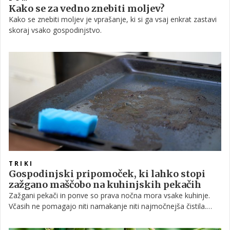
Kako se za vedno znebiti moljev?
Kako se znebiti moljev je vprašanje, ki si ga vsaj enkrat zastavi
skoraj vsako gospodinjstvo.
TRIKI
Gospodinjski pripomoček, ki lahko stopi
zažgano maščobo na kuhinjskih pekačih
Zažgani pekači in ponve so prava nočna mora vsake kuhinje.
Včasih ne pomagajo niti namakanje niti najmočnejša čistila.
Toda ena sestavina bo zažgane ostanke hrane takorekoč
stopila kot 'po čarovniji'.