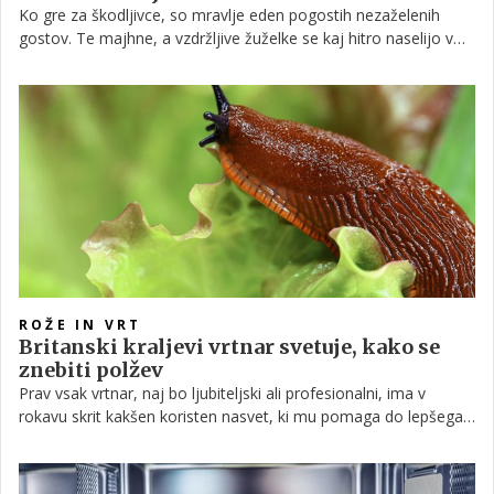
Ko gre za škodljivce, so mravlje eden pogostih nezaželenih
gostov. Te majhne, a vzdržljive žuželke se kaj hitro naselijo v
našem domu in v nekaj dneh zelo razmnožijo. Čeprav nimajo
neposrednega škodljivega učinka, jih v svojem domu seveda ne
želimo. Če jih opazite, zato ne čakajte, ampak ukrepajte takoj.
Da pa mravlje zavetja sploh ne bi iskale v vašem domu, lahko
dosežete s sajenjem nekaterih rastlin.
ROŽE IN VRT
Britanski kraljevi vrtnar svetuje, kako se
znebiti polžev
Prav vsak vrtnar, naj bo ljubiteljski ali profesionalni, ima v
rokavu skrit kakšen koristen nasvet, ki mu pomaga do lepšega
vrta. Jack Stooks, ki ima kar 20-letne izkušnje z vzdrževanjem
vrtov britanske kraljeve družine, ima teh na pretek, nekaj pa jih
je zdaj delil z javnostjo.