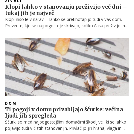
ŽIVALI
Klopi lahko v stanovanju preživijo več dni –
tukaj jih je največ
Klopi niso le v naravi – lahko se pretihotapijo tudi v vaš dom.
Preverite, kje se najpogosteje skrivajo, koliko časa preživijo in
kako jih učinkovito odstraniti.
DOM
Ti pogoji v domu privabljajo ščurke: večina
ljudi jih spregleda
Ščurki so med najpogostejšimi domačimi škodljivci, ki se lahko
pojavijo tudi v čistih stanovanjih. Privlačijo jih hrana, vlaga in