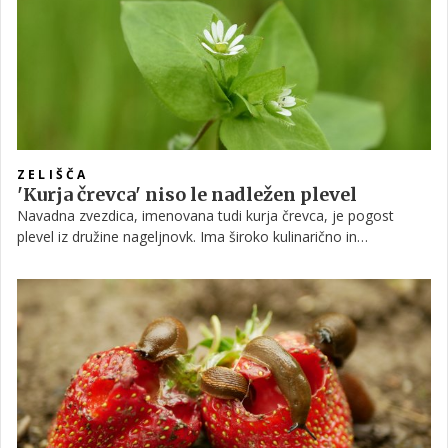
imamo nekaj praktičnih rešitev, s katerimi prihranite nekaj
prostora, a pridobite na uporabnosti.
ZELIŠČA
'Kurja črevca' niso le nadležen plevel
Navadna zvezdica, imenovana tudi kurja črevca, je pogost
plevel iz družine nageljnovk. Ima široko kulinarično in
zdravstveno uporabo, ki sega že stoletja nazaj. Naši predniki so
verjeli, da lahko pomaga pri zdravljenju številnih bolezni. Čeprav
so te zgodovinske uporabe dobro dokumentirane, je
znanstvenih raziskav, ki bi potrdile njeno učinkovitost, malo.