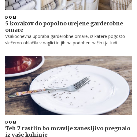
DOM
5 korakov do popolno urejene garderobne
omare
Vsakodnevna uporaba garderobne omare, iz katere pogosto
vlečemo oblačila v naglici in jih na podoben način tja tudi
odlagamo, ni nič kaj prijetna na pogled. A ne le to, če v omari
vlada kaos, hitro izgubimo pregled nad tem, kaj sploh imamo.
Preberite, kako lahko v svoji garderobni omari spet ustvarite
red – in to v samo 5 korakih.
DOM
Teh 7 rastlin bo mravlje zanesljivo pregnalo
iz vaše kuhinje