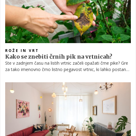
ROŽE IN VRT
Kako se znebiti črnih pik na vrtnicah?
Ste v zadnjem času na listih vrtnic začeli opažati črne pike? Gre
za tako imenovno črno listno pegavost vrtnic, ki lahko postane
resna težava, če ostane brez nadzora. A ne skrbite, obstaja kar
nekaj načinov, kako to bolezen zajeziti.