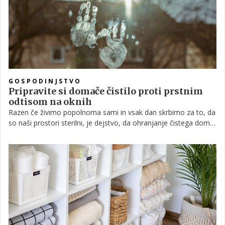
GOSPODINJSTVO
Pripravite si domače čistilo proti prstnim
odtisom na oknih
Razen če živimo popolnoma sami in vsak dan skrbimo za to, da
so naši prostori sterilni, je dejstvo, da ohranjanje čistega doma
ni lahka naloga. Sploh če k temu dodamo še otroke, psa ali
morda kakšnega drugega hišnega ljubljenčka. Pogosta težava
so med drugim prstni odtisi, ki pa se jih je mogoče znebiti z
domačo čistilno mešanico. Preberite, kaj potrebujete zanjo in
kako si jo lahko ustvarite.