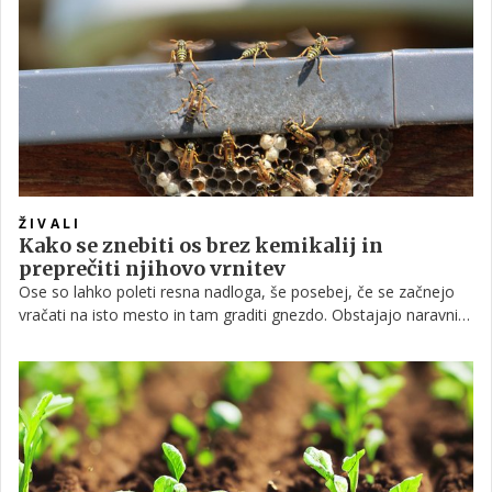
zaščito pred nadležnimi insekti.
ŽIVALI
Kako se znebiti os brez kemikalij in
preprečiti njihovo vrnitev
Ose so lahko poleti resna nadloga, še posebej, če se začnejo
vračati na isto mesto in tam graditi gnezdo. Obstajajo naravni
načini, kako jih odgnati brez uporabe kemikalij, ki so varnejši za
okolje in ljudi.