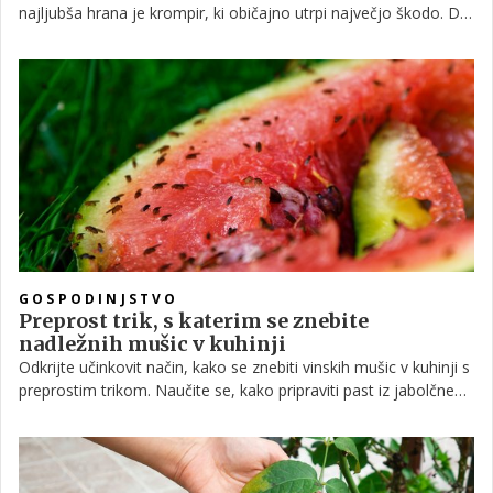
najljubša hrana je krompir, ki običajno utrpi največjo škodo. Da
vam ne uniči celotnega pridelka, sledite spodnjim nasvetom, s
katerimi boste prepoznali in nadzorovali tega nadležnega
škodljivca.
GOSPODINJSTVO
Preprost trik, s katerim se znebite
nadležnih mušic v kuhinji
Odkrijte učinkovit način, kako se znebiti vinskih mušic v kuhinji s
preprostim trikom. Naučite se, kako pripraviti past iz jabolčnega
kisa, detergenta in plastične folije. Poskrbite za čisto kuhinjo in
uživajte v svežem, čistem prostoru brez nadležnih žuželk.