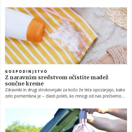
mislili, da jih je praktično nemogoče odstraniti, zdaj vemo, da
temu ni tako. Preberite, kaj potrebujete, da bo vaša vzmetnica
spet bela.
GOSPODINJSTVO
Z naravnim sredstvom očistite madež
sončne kreme
Zdravniki in drugi strokovnjaki za kožo že leta opozarjajo, kako
zelo pomembna je – zlasti poleti, ko mnogi od nas preživimo
več časa zunaj – zaščita pred sončnimi žarki. Krema za
sončenje ščiti kožo pred opeklinami, vendar pa lahko, če pride v
stik z oblačili, povzroči trdovratne madeže.