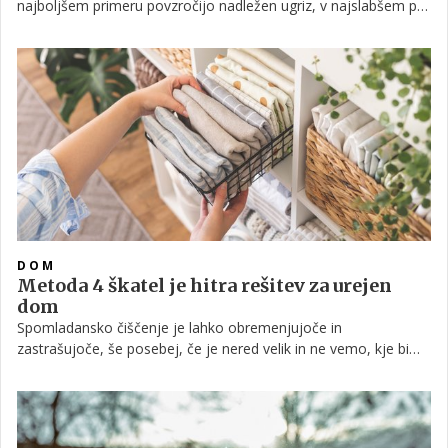
najboljšem primeru povzročijo nadležen ugriz, v najslabšem pa
celo prenašajo bolezni. Zato je razumljivo, da jih v toplejšem
delu leta ne želimo v bližini svojega doma. Strokovnjaki pravijo,
da obstajajo določene barve, ki jih privlačijo – preberite, katere.
DOM
Metoda 4 škatel je hitra rešitev za urejen
dom
Spomladansko čiščenje je lahko obremenjujoče in
zastrašujoče, še posebej, če je nered velik in ne vemo, kje bi
začeli. Toda to samo pomeni, da potrebujemo pameten
sistem, s katerim delo lažje obvladujemo. Če ste v zadnjem
času svoj dom nekoliko zanemarili, je čas, da ga spravite v red
z metodo '4 škatel'.