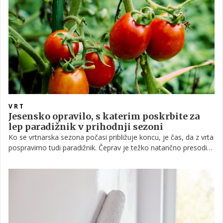
VRT
Jesensko opravilo, s katerim poskrbite za
lep paradižnik v prihodnji sezoni
Ko se vrtnarska sezona počasi približuje koncu, je čas, da z vrta
pospravimo tudi paradižnik. Čeprav je težko natančno presoditi,
kdaj je najboljši čas za to opravilo, pa je odstranjevanje starih
rastlin paradižnikov, preden tla zmrznejo, pomembna naloga, ki
preprečuje širjenje rastlinskih bolezni in pozimi naredi vrtov
veliko bolj urejen. Nenazadnje pa je priprava gredic na zimski
počitek ključna za dobro uspevanje v prihodnjem letu.