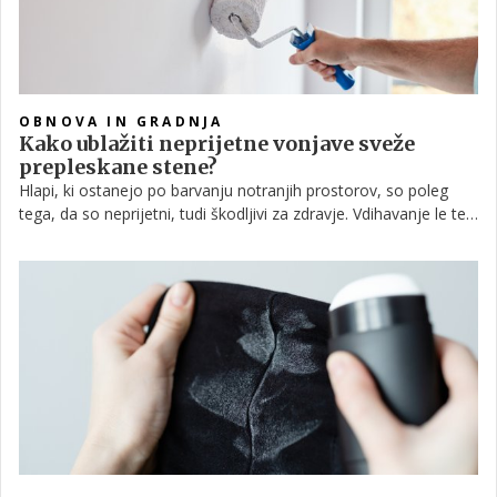
OBNOVA IN GRADNJA
Kako ublažiti neprijetne vonjave sveže
prepleskane stene?
Hlapi, ki ostanejo po barvanju notranjih prostorov, so poleg
tega, da so neprijetni, tudi škodljivi za zdravje. Vdihavanje le teh
ima negativne posledice na zdravje in lahko privede do draženja
ali celo dihalne stiske. Povsem normalno je, da ima sveže
prepleskana stena vonj, a če ta tudi po daljšem zračenju ne
izgine, si lahko pomagate s spodnjimi nasveti.