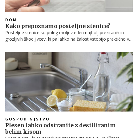
DOM
Kako prepoznamo posteljne stenice?
Posteljne stenice so poleg moljev eden najbolj preziranih in
grozljivih škodljivcev, ki pa lahko na žalost vstopijo praktično v
vsak dom. Preberite, kaj sploh so stenice ter predvsem, kako se
jih znebiti, če slučajno zaidejo v vašo posteljo.
GOSPODINJSTVO
Plesen lahko odstranite z destiliranim
belim kisom