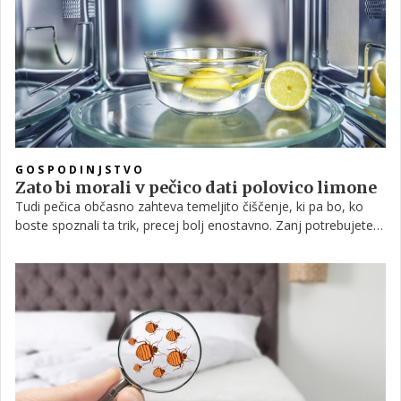
GOSPODINJSTVO
Zato bi morali v pečico dati polovico limone
Tudi pečica občasno zahteva temeljito čiščenje, ki pa bo, ko
boste spoznali ta trik, precej bolj enostavno. Zanj potrebujete
le eno limono, ki jo zagotovo najdete v kakšnem kotu ali
predalu vaše kuhinje, in posodo, ki je primerna za v pečico.
Kako se torej lotiti čiščenja s pomočjo limone, preberite v
nadaljevanju, končni rezultat pa si oglejte na posnetku.