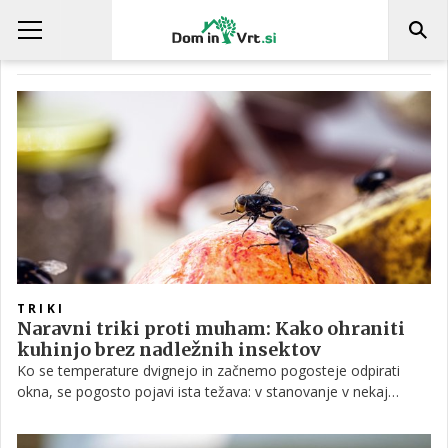
KAKO SE JIH ZNEBITI
TRIKI
Naravni triki proti muham: Kako ohraniti
kuhinjo brez nadležnih insektov
Ko se temperature dvignejo in začnemo pogosteje odpirati
okna, se pogosto pojavi ista težava: v stanovanje v nekaj
sekundah priletijo muhe. Namesto agresivnih škropiv lahko
pomagajo preprosti triki, ki jih mnogi uporabljajo kot naravno