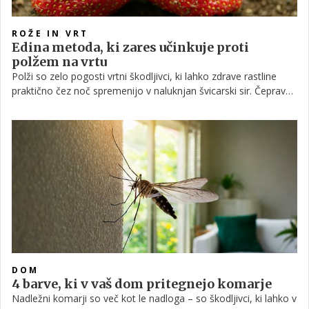
ROŽE IN VRT
Edina metoda, ki zares učinkuje proti
polžem na vrtu
Polži so zelo pogosti vrtni škodljivci, ki lahko zdrave rastline
praktično čez noč spremenijo v naluknjan švicarski sir. Čeprav
se premikajo po polžje, je njihov požrešni apetit dovolj, da vrt
uničijo v samo nekaj dneh. Domači vrtičkarji se v boju proti njim
poslužujejo najrazličnejših sredstev – toda le eno lahko zares
zagotovi uspeh.
DOM
4 barve, ki v vaš dom pritegnejo komarje
Nadležni komarji so več kot le nadloga – so škodljivci, ki lahko v