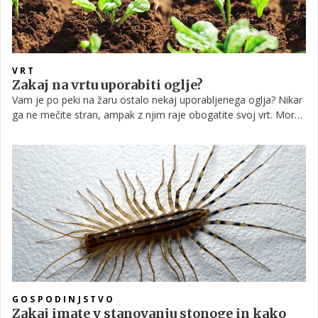
VRT
Zakaj na vrtu uporabiti oglje?
Vam je po peki na žaru ostalo nekaj uporabljenega oglja? Nikar
ga ne mečite stran, ampak z njim raje obogatite svoj vrt. Morda
ste že slišali, da oglje pripomore k bolj zdravi in bogati zemlji.
Preverite, na kakšen način lahko oglje še koristi vašemu vrtu!
GOSPODINJSTVO
Zakaj imate v stanovanju stonoge in kako