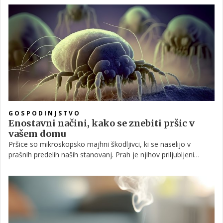
se sčasoma lahko naberejo in se jih z običajnim pomivanjem
ne da več znebiti.
GOSPODINJSTVO
Enostavni načini, kako se znebiti pršic v
vašem domu
Pršice so mikroskopsko majhni škodljivci, ki se naselijo v
prašnih predelih naših stanovanj. Prah je njihov priljubljeni
življenjski prostor tudi zato, ker je ta pogosto pomešan z
odmrlimi delci človeške in živalske kože, s katerimi se
prehranjujejo. Ker so tako majhne, jih ni mogoče videti s
prostim očesom, a ste lahko prepričani, da se zagotovo
nahajajo tudi v vašem domu. Res je, da sicer niso škodljive, ne
grizejo in ne širijo bolezni kot denimo stenice, uši ali klopi,