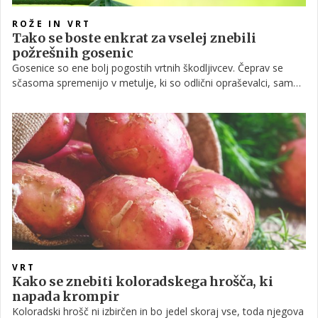
ROŽE IN VRT
Tako se boste enkrat za vselej znebili
požrešnih gosenic
Gosenice so ene bolj pogostih vrtnih škodljivcev. Čeprav se
sčasoma spremenijo v metulje, ki so odlični opraševalci, same
gosenice na vrtu lahko povzročijo precej škode. V nadaljevanju
razkrivamo načine, kako prepoznati znake napada gosenic ter
kako se jih znebiti na čim bolj naraven način.
VRT
Kako se znebiti koloradskega hrošča, ki
napada krompir
Koloradski hrošč ni izbirčen in bo jedel skoraj vse, toda njegova