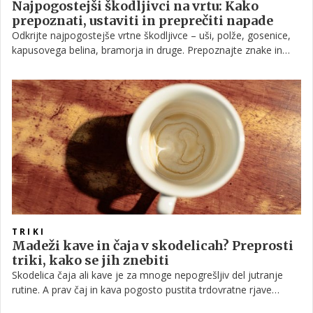
Najpogostejši škodljivci na vrtu: Kako
prepoznati, ustaviti in preprečiti napade
Odkrijte najpogostejše vrtne škodljivce – uši, polže, gosenice,
kapusovega belina, bramorja in druge. Prepoznajte znake in
ukrepajte pravočasno za zdrav vrt.
TRIKI
Madeži kave in čaja v skodelicah? Preprosti
triki, kako se jih znebiti
Skodelica čaja ali kave je za mnoge nepogrešljiv del jutranje
rutine. A prav čaj in kava pogosto pustita trdovratne rjave
madeže na notranjih stenah skodelic. Čeprav jih redno čistimo,