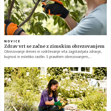
NOVICE
Zdrav vrt se začne z zimskim obrezovanjem
Obrezovanje dreves in vzdrževanje vrta zagotavljata zdravje,
bujnost in estetiko rastlin. S pravilnim obrezovanjem,
drobljenjem in kompostiranjem bo vaš vrt postal prava oaza.