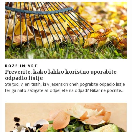
gnojilo za svoje rastline, najbolj primeren mesec za 'izdelovanje
komposta pa je prav mesec oktober. To pa še ni vse. Poglejmo
si, kaj lahko iz odpadlega listja še pridobimo.
ROŽE IN VRT
Preverite, kako lahko koristno uporabite
odpadlo listje
Ste tudi vi eni tistih, ki v jesenskih dneh pograbite odpadlo listje
ter ga nato zažigate ali odpeljete na odpad? Nikar ne počnite
tega, saj ga lahko zelo koristno uporabite.