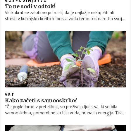
GOSPODINJSTVO
To ne sodi v odtok!
Velikokrat se zalotimo pri misli, da je najlažje nekaj zliti ali
stresti v kuhinjsko korito in bosta voda ter odtok naredila svoje
... Ampak s tem delamo škodo tako odtoku kot kanalizaciji. Da
o zamašenem odtoku niti ne govorimo.
VRT
Kako začeti s samooskrbo?
"Če pogledamo v preteklost, so preživela ljudstva, ki so bila
samooskrbna, pomembne so bile voda, hrana in energija. Tisti,
ki so zaradi različnih razlogov izgubili samooskrbo, so izumrli,
tako da je povezava med samooskrbo in preživetjem zelo