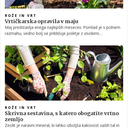
ROŽE IN VRT
Vrtičkarska opravila v maju
Maj predstavlja enega najlepših mesecev. Pomlad je v polnem
razmahu, vedno bolj se približuje poletje z visokimi
temperaturami, vendar te še niso dosegle svojega vrhunca.
Prav zato imamo v maju idealno priložnost za vrtnarjenje. V
članek smo strnili, kaj se v tem mesecu na vrtu dogaja in
kakšna dela nas pravzaprav čakajo.
ROŽE IN VRT
Skrivna sestavina, s katero obogatite vrtno
zemljo
Zeolit je naravni mineral, ki lahko izboljša kakovost vaših tal in