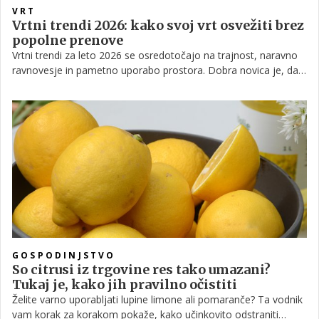
VRT
Vrtni trendi 2026: kako svoj vrt osvežiti brez
popolne prenove
Vrtni trendi za leto 2026 se osredotočajo na trajnost, naravno
ravnovesje in pametno uporabo prostora. Dobra novica je, da
za njihovo uvedbo ni potrebna popolna prenova vrta, temveč
premišljene in postopne spremembe, ki jih lahko uvede vsak
lastnik vrta.
GOSPODINJSTVO
So citrusi iz trgovine res tako umazani?
Tukaj je, kako jih pravilno očistiti
Želite varno uporabljati lupine limone ali pomaranče? Ta vodnik
vam korak za korakom pokaže, kako učinkovito odstraniti