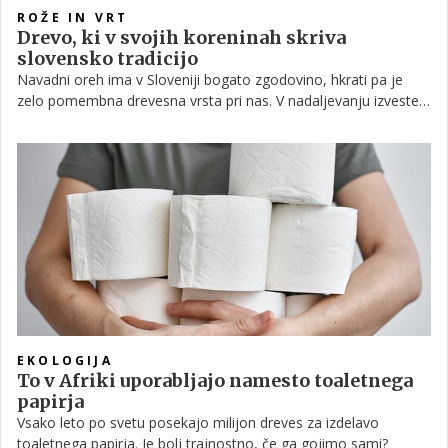
ROŽE IN VRT
Drevo, ki v svojih koreninah skriva
slovensko tradicijo
Navadni oreh ima v Sloveniji bogato zgodovino, hkrati pa je
zelo pomembna drevesna vrsta pri nas. V nadaljevanju izveste
vse o tem drevesu, ki daje tako cenjene orehe – brez katerih
niti tradicionalne potice ne bi bilo.
EKOLOGIJA
To v Afriki uporabljajo namesto toaletnega
papirja
Vsako leto po svetu posekajo milijon dreves za izdelavo
toaletnega papirja. Je bolj trajnostno, če ga gojimo sami?