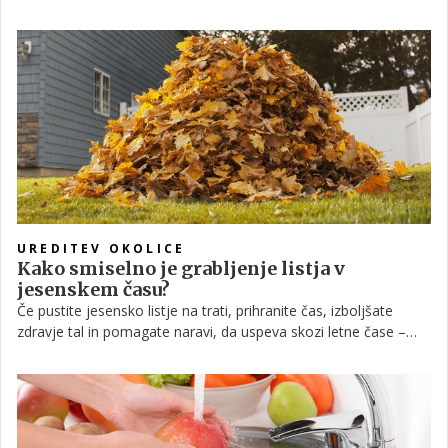
izognili. Razkrivamo pa tudi nekaj alternativ, kaj namesto tega
storiti s pokvarjenim mlekom.
UREDITEV OKOLICE
Kako smiselno je grabljenje listja v
jesenskem času?
Če pustite jesensko listje na trati, prihranite čas, izboljšate
zdravje tal in pomagate naravi, da uspeva skozi letne čase –
pravijo nekateri. Toda na drugi strani lahko razpadajoče listje
zaduši rast trate – pravijo drugi. Komu torej verjeti?