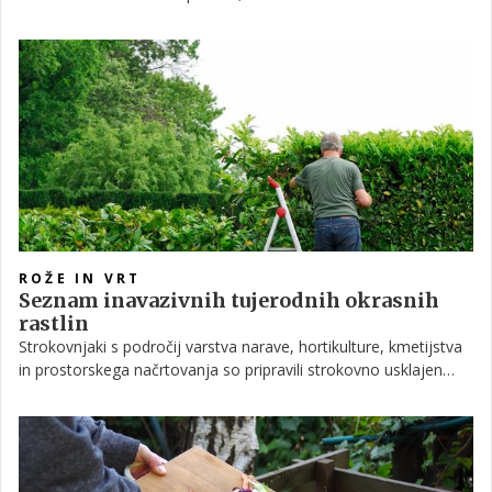
pesticide in zaščitni vosek. S preprostimi tehnikami, kot sta
umivanje in namakanje s sodo bikarbono, bo vaša kuhinja
postala bolj zdrava in varna.
ROŽE IN VRT
Seznam inavazivnih tujerodnih okrasnih
rastlin
Strokovnjaki s področij varstva narave, hortikulture, kmetijstva
in prostorskega načrtovanja so pripravili strokovno usklajen
semafor invazivnosti tujerodnih okrasnih rastlin. Na črnem
seznamu 12 vrst, ki naj bi se jim izogibali pri zasaditvah, so
denimo tudi lovorikovec, bambusi in ameriški javor, so razložili.