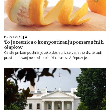
EKOLOGIJA
To je resnica o kompostiranju pomarančnih
olupkov
Če ste pri kompostiranju zelo dosledni, se verjetno držite tudi
pravila, da vanj ne sodijo olupki citrusov. A čeprav je
prepričanje, da teh vrst odpadkov nikakor ne bi smeli metati na
kompost, precej razširjeno, je morda čas, da to ovržemo.