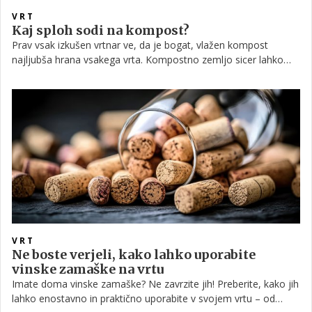
VRT
Kaj sploh sodi na kompost?
Prav vsak izkušen vrtnar ve, da je bogat, vlažen kompost
najljubša hrana vsakega vrta. Kompostno zemljo sicer lahko
kupimo, vendar pa je doma narejen gotovo boljša izbira, tako s
cenovnega vidika kot tudi zaradi kakovosti, saj tako natančno
vemo, kaj ta vsebuje.
VRT
Ne boste verjeli, kako lahko uporabite
vinske zamaške na vrtu
Imate doma vinske zamaške? Ne zavrzite jih! Preberite, kako jih
lahko enostavno in praktično uporabite v svojem vrtu – od