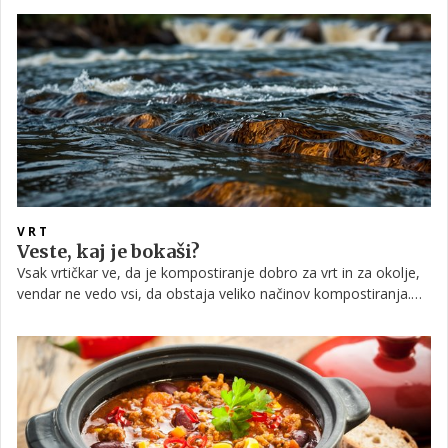
za zastirko.
VRT
Veste, kaj je bokaši?
Vsak vrtičkar ve, da je kompostiranje dobro za vrt in za okolje,
vendar ne vedo vsi, da obstaja veliko načinov kompostiranja.
Ste že kdaj slišali za bokaši?