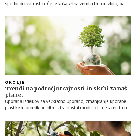
spodbudi rast rastlin. Če je vaša vrtna zemlja trda in zbita, pa
zato ne more absorbirati in zadrževati vode ter hranil, lahko
poskusite težavo rešiti z dodajanjem zeolita. Preverite, katere
so še druge prednosti in kakšen je postopek dodajanja te snovi
na vrt.
OKOLJE
Trendi na področju trajnosti in skrbi za naš
planet
Uporaba izdelkov za večkratno uporabo, zmanjšanje uporabe
plastike in premik od hitre k trajnostni modi so le nekateri trendi
recikliranja, ki bodo vedno v modi. Preverite, kateri so še drugi
načini s katerimi ste v trendu in hkrati delujete trajnostno.