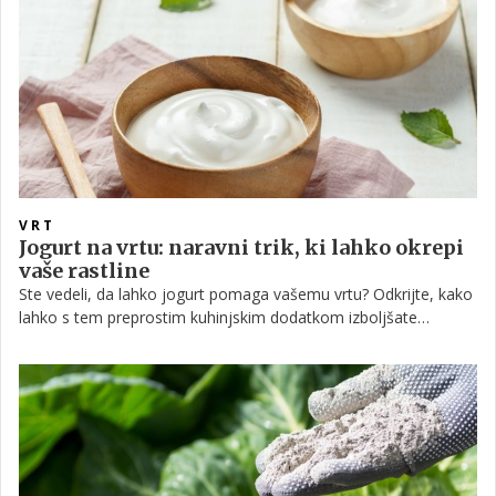
izboljšanju tal in naravnemu odvračanju škodljivcev.
VRT
Jogurt na vrtu: naravni trik, ki lahko okrepi
vaše rastline
Ste vedeli, da lahko jogurt pomaga vašemu vrtu? Odkrijte, kako
lahko s tem preprostim kuhinjskim dodatkom izboljšate
strukturo tal, spodbudite koristne mikroorganizme in zagotovite
rastlinam boljše naravno okolje za rast.