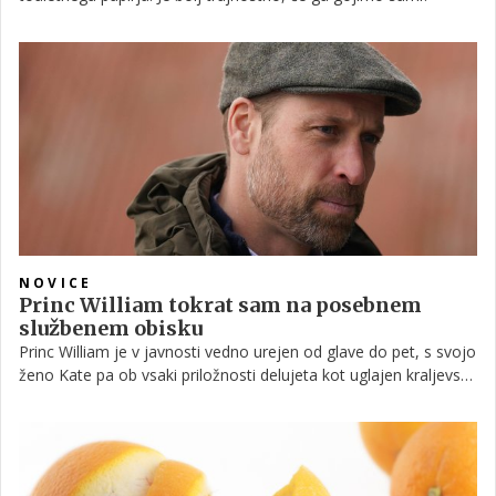
NOVICE
Princ William tokrat sam na posebnem
službenem obisku
Princ William je v javnosti vedno urejen od glave do pet, s svojo
ženo Kate pa ob vsaki priložnosti delujeta kot uglajen kraljevski
par. Tokrat se je na službeni obisk bodoči kralj odpravil sam in v
nekoliko drugačni opravi kot smo ga vajeni.