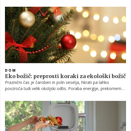
označevalcev rastlin do drenaže in podstavkov za lonce, in še
veliko več.
DOM
Eko božič: preprosti koraki za ekološki božič
Praznični čas je čaroben in poln veselja, hkrati pa lahko
povzroča tudi velik okoljski odtis. Poraba energije, prekomerna
uporaba materialov, zavržena hrana in plastični okraski lahko
povečajo količino odpadkov in obremenitev okolja. Z nekaj
premišljenimi koraki pa lahko tudi božične praznike praznujemo
bolj trajnostno, prijazno do planeta, hkrati pa ohranimo veselje
in toplino družinskega časa.