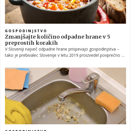
GOSPODINJSTVO
Zmanjšajte količino odpadne hrane v 5
preprostih korakih
V Sloveniji največ odpadne hrane prispevajo gospodinjstva –
tako je prebivalec Slovenije v letu 2019 proizvedel povprečno za
1,3 kg odpadne hrane na teden, kar v enem letu nanese kar 67
kilogramov prehrambenih odpadkov. A tega ni treba. Poglejte,
kako zmanjšati odpadke.