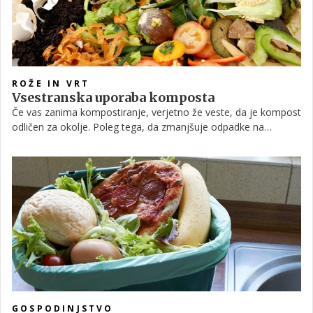
ROŽE IN VRT
Vsestranska uporaba komposta
Če vas zanima kompostiranje, verjetno že veste, da je kompost
odličen za okolje. Poleg tega, da zmanjšuje odpadke na
odlagališčih, je odličen tudi za zemljo. Okoli 25 odstotkov
zavrženih in trdih komunalnih odpadkov bi bilo mogoče
kompostirati, ljudje pa se za kompost velikokrat ne odločijo,
ker nimajo vrta. Ste vedeli, da se kompost lahko uporablja tudi
za druge namene?
GOSPODINJSTVO