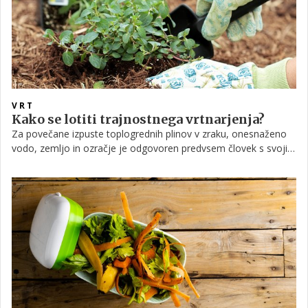
VRT
Kako se lotiti trajnostnega vrtnarjenja?
Za povečane izpuste toplogrednih plinov v zraku, onesnaženo
vodo, zemljo in ozračje je odgovoren predvsem človek s svojim
delovanjem. Pri tem pogosto veliko škodo naravi povzročamo z
netrajnostnimi kmetijskimi praksami. Zato je treba stremeti k
temu, da se zemlja povrne v bolj zdravo stanje. To pa lahko
vsak na svojem koščku zemlje doseže s trajnostnim
vrtnarjenjem.