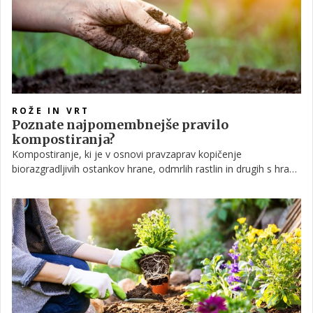
ROŽE IN VRT
Poznate najpomembnejše pravilo
kompostiranja?
Kompostiranje, ki je v osnovi pravzaprav kopičenje
biorazgradljivih ostankov hrane, odmrlih rastlin in drugih s hranili
bogatih organskih snovi, je enostaven in okolju prijazen način
recikliranja. Vsaj tako smo verjeli do nedavnega. V zadnjem
času pa pogosto slišimo, da je lahko kompost za vrt tudi
škodljiv. Preverili smo, ali to drži in ali pridelava in uporaba
komposta zares predstavlja kakršna koli varnostna tveganja za
zdravje človeka in rastlin.