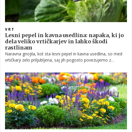
VRT
Lesni pepel in kavna usedlina: napaka, ki jo
dela veliko vrtičkarjev in lahko škodi
rastlinam
Naravna gnojila, kot sta lesni pepel in kavna usedlina, so med
vrtičkarji zelo priljubljena, saj jih pogosto povezujemo z
ekološkim vrtnarjenjem. Vendar strokovnjaki opozarjajo, da
njihova uporaba ni vedno varna ali koristna za vse rastline, saj
lahko spremeni sestavo tal in vpliva na rast.