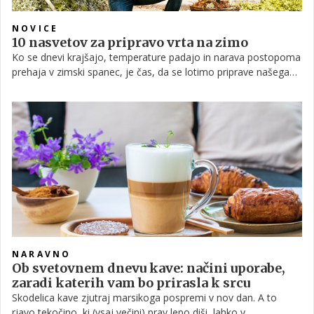
NOVICE
10 nasvetov za pripravo vrta na zimo
Ko se dnevi krajšajo, temperature padajo in narava postopoma
prehaja v zimski spanec, je čas, da se lotimo priprave našega
vrta na hladnejše mesece. Pravilna jesenska skrb za vrt ni samo
estetskega pomena, ampak je ključna za zaščito naših rastlin
pred mrazom in zagotavljanje njihovega zdravega prebujenja
spomladi.
NARAVNO
Ob svetovnem dnevu kave: načini uporabe,
zaradi katerih vam bo prirasla k srcu
Skodelica kave zjutraj marsikoga pospremi v nov dan. A to
rjavo tekočino, ki (vsaj večini) prav lepo diši, lahko v