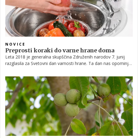
NOVICE
Preprosti koraki do varne hrane doma
Leta 2018 je generalna skupščina Združenih narodov 7. junij
razglasila za Svetovni dan varnosti hrane. Ta dan nas opominja,
kako pomembno je, da je hrana, ki jo jemo, varna za naše
zdravje in okolje. Vsak izmed nas lahko s pravimi navadami v
kuhinji in na vrtu prispeva k varnejši hrani.