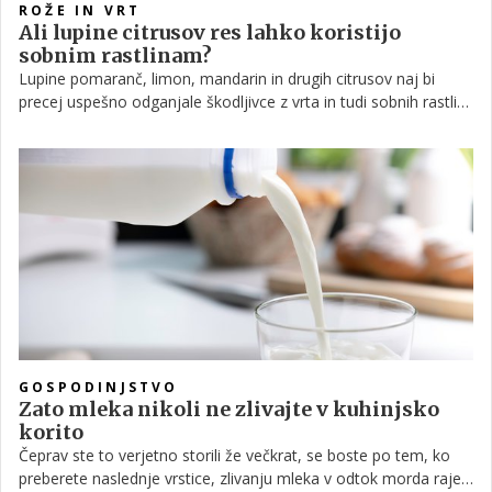
ROŽE IN VRT
Ali lupine citrusov res lahko koristijo
sobnim rastlinam?
Lupine pomaranč, limon, mandarin in drugih citrusov naj bi
precej uspešno odganjale škodljivce z vrta in tudi sobnih rastlin.
Pa to drži? Preberite, kaj pravijo strokovnjaki.
GOSPODINJSTVO
Zato mleka nikoli ne zlivajte v kuhinjsko
korito
Čeprav ste to verjetno storili že večkrat, se boste po tem, ko
preberete naslednje vrstice, zlivanju mleka v odtok morda raje