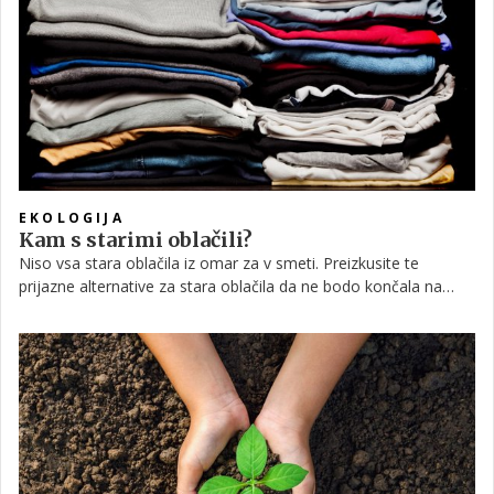
močna, bolj, kot si mislimo danes v tem globalnem svetu, ko je
prav globalizem za ceno kapitala odvzel priložnosti
samooskrbe," mi v pogovoru o tem, kako je samooskrba
pomembna, razloži doktorica znanosti Ana Vovk Korže.
EKOLOGIJA
Kam s starimi oblačili?
Niso vsa stara oblačila iz omar za v smeti. Preizkusite te
prijazne alternative za stara oblačila da ne bodo končala na
smetišču.