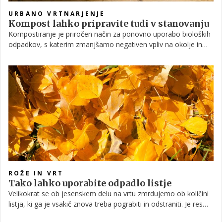
URBANO VRTNARJENJE
Kompost lahko pripravite tudi v stanovanju
Kompostiranje je priročen način za ponovno uporabo bioloških
odpadkov, s katerim zmanjšamo negativen vpliv na okolje in
hkrati pridobimo dragocena hranila za svoje sobne rastline.
Vendar pa se marsikdo kljub pozitivnim vidikom domačemu
kompostiranju ob misli na neprijetne vonjave in umazanijo raje
izogne. Če imate tudi vi zadržke in oklevate, ali bi se lotili tega
projekta in ali ima lahko sploh kakšne koristi, berite naprej.
ROŽE IN VRT
Tako lahko uporabite odpadlo listje
Velikokrat se ob jesenskem delu na vrtu zmrdujemo ob količini
listja, ki ga je vsakič znova treba pograbiti in odstraniti. Je res
tako? Iz odpadlega listja lahko pravzaprav dobite najboljše