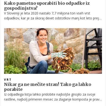
Kako pametno uporabiti bio odpadke iz
gospodinjstva?
V Sloveniji je leta 2020 nastalo 7,7 milijona ton vseh vrst
odpadkov, kar je za skoraj devet odstotkov manj kot leto prej.
Je pa bilo za dva odstotka več komunalnih odpadkov, ki so
nastali v gospodinjstvih. Snaga Maribor je tako pred kratkim
uvedla svetovalni nadzor, v okviru katerega so pregledali
zabojnike za odpadke.
VRT
Nikar ga ne mečite stran! Tako ga lahko
porabite
Iz odpadlega listja lahko pridobite najboljše gnojilo za svoje
rastline, najbolj primeren mesec za zlaganje komposta je prav
oktober. Z listjem pa lahko rastline tudi zaščitite in ga uporabite