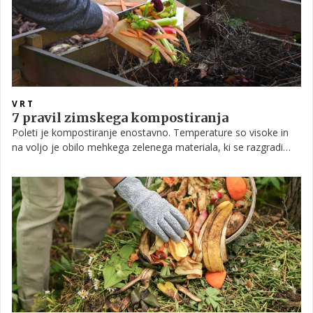
VRT
7 pravil zimskega kompostiranja
Poleti je kompostiranje enostavno. Temperature so visoke in
na voljo je obilo mehkega zelenega materiala, ki se razgradi
zelo hitro. Nasprotno pa lahko pozimi temperatura v središču
kompostnega kupa pade do točke, ko je razgradnja slabša.
Čeprav to še vedno ne pomeni, da je proces popolnoma
ustavljen, pa obstajajo načini, kako pospešiti zimsko
kompostiranje in pridelati več komposta tudi v najhladnejšem
delu leta.