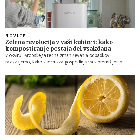
NOVICE
Zelena revolucija v vaši kuhinji: kako
kompostiranje postaja del vsakdana
V okviru Evropskega tedna zmanjševanja odpadkov
raziskujemo, kako slovenska gospodinjstva s premišljenim
kompostiranjem rešujejo ekološke in kuhinjske izzive – brez
neprijetnih vonjav in brez nereda.