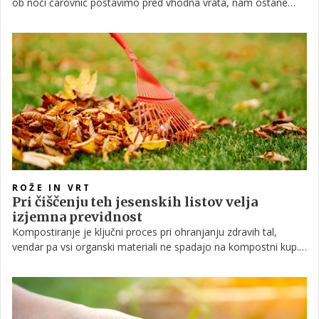
ob noči čarovnic postavimo pred vhodna vrata, nam ostane
njena notranjost, ki pa je preveč dragocena, da bi jo zavrgli.
Poglejmo nekaj idej, kako lahko uporabimo tudi oranžno meso
in tako poskrbimo za popoln izkoristek tega jesenskega
pridelka.
ROŽE IN VRT
Pri čiščenju teh jesenskih listov velja
izjemna previdnost
Kompostiranje je ključni proces pri ohranjanju zdravih tal,
vendar pa vsi organski materiali ne spadajo na kompostni kup.
Med kočljivimi snovmi so zagotovo orehovi listi, predvsem
zaradi nevarne spojine juglon, ki jo najdemo v njih. Kako
škodljivi so v resnici?