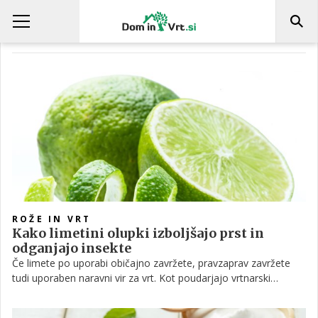
KOMPOSTIRANJE
ROŽE IN VRT
Kako limetini olupki izboljšajo prst in
odganjajo insekte
Če limete po uporabi običajno zavržete, pravzaprav zavržete
tudi uporaben naravni vir za vrt. Kot poudarjajo vrtnarski
strokovnjaki, so limetini olupki bogati z eteričnimi olji, predvsem
limonenom, ter organskimi spojinami, ki lahko prispevajo k