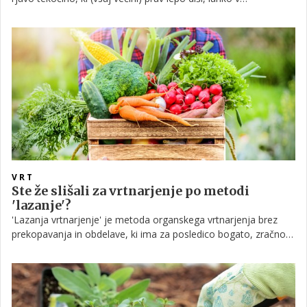
gospodinjstvu uporabimo še na mnoge načine. Katere?
VRT
Ste že slišali za vrtnarjenje po metodi
'lazanje'?
'Lazanja vrtnarjenje' je metoda organskega vrtnarjenja brez
prekopavanja in obdelave, ki ima za posledico bogato, zračno
zemljo – in kar je najbolje, za dosego tega cilja, razen pravilne
predpriprave, ni potrebnega praktično nič dela. Za kaj
pravzaprav gre pri 'lazanja vrtu', pojasnjujemo v nadaljevanju.