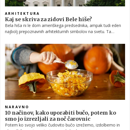
ARHITEKTURA
Kaj se skriva za zidovi Bele hiše?
Bela hiša ni le dom ameriškega predsednika, ampak tudi eden
najbolj prepoznavnih arhitekturnih simbolov na svetu. Ta
veličastna stavba predstavlja izjemen primer neoklasicistične
arhitekture in je polna fascinantnih arhitekturnih in vrtnarskih
podrobnosti.
NARAVNO
10 načinov, kako uporabiti bučo, potem ko
smo jo izrezljali za noč čarovnic
Potem ko svojo veliko čudovito bučo izrežemo, izdolbemo in