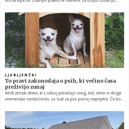
doma ključna. Odkrijte praktične nasvete za boljšo izolacijo,
učinkovitejšo razsvetljavo, posodobitev ogrevalnih sistemov in
pametne rešitve, ki zmanjšujejo stroške in povečujejo udobje.
LJUBLJENČKI
To pravi zakonodaja o psih, ki večino časa
preživijo zunaj
Mrzli zimski dnevi, ki s seboj prinašajo sneg, led, veter in druge
vremenske nevšečnosti, so tudi za pse precej neprijetni. Če bo
vaš ljubljenček tudi pozimi večino časa ostal zunaj, potem je
nujno, da mu zagotovite zatočišče v pasji uti.