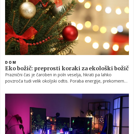
udobja pa lahko nadgradimo z nekaj preverjenimi idejami.
DOM
Eko božič: preprosti koraki za ekološki božič
Praznični čas je čaroben in poln veselja, hkrati pa lahko
povzroča tudi velik okoljski odtis. Poraba energije, prekomerna
uporaba materialov, zavržena hrana in plastični okraski lahko
povečajo količino odpadkov in obremenitev okolja. Z nekaj
premišljenimi koraki pa lahko tudi božične praznike praznujemo
bolj trajnostno, prijazno do planeta, hkrati pa ohranimo veselje
in toplino družinskega časa.