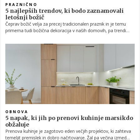
PRAZNIČNO
5 najlepših trendov, ki bodo zaznamovali
letošnji božič
Čeprav božič velja za precej tradicionalen praznik in je temu
primerna tudi božična dekoracija v naših domovih, pa trendi
vsako leto prinesejo kakšno novost ali pa kakšen detajl, ki je še
posebej priljubljen. Poglejmo, kaj bo po napovedih notranjih
oblikovalcev zaznamovalo letošnje praznike.
OBNOVA
5 napak, ki jih po prenovi kuhinje marsikdo
obžaluje
Prenova kuhinje je zagotovo eden večjih projektov, ki zahteva
temeljit premislek in dobro načrtovanje. Žal pa večina izmed