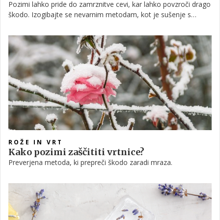
Pozimi lahko pride do zamrznitve cevi, kar lahko povzroči drago
škodo. Izogibajte se nevarnim metodam, kot je sušenje s
sušilcem za lase, in raje uporabite varne tehnike postopnega
segrevanja.
ROŽE IN VRT
Kako pozimi zaščititi vrtnice?
Preverjena metoda, ki prepreči škodo zaradi mraza.