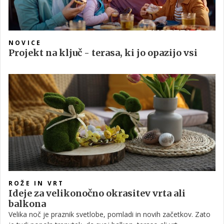
NOVICE
Projekt na ključ - terasa, ki jo opazijo vsi
ROŽE IN VRT
Ideje za velikonočno okrasitev vrta ali
balkona
Velika noč je praznik svetlobe, pomladi in novih začetkov. Zato