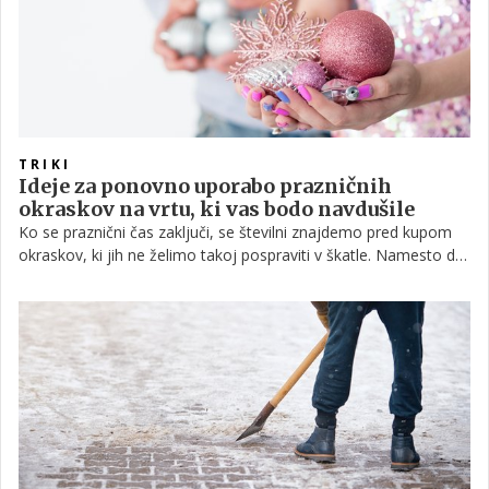
TRIKI
Ideje za ponovno uporabo prazničnih
okraskov na vrtu, ki vas bodo navdušile
Ko se praznični čas zaključi, se številni znajdemo pred kupom
okraskov, ki jih ne želimo takoj pospraviti v škatle. Namesto da
jih shranimo do naslednje zime, razen če si to seveda želimo,
jih lahko spremenimo v uporabne ali dekorativne elemente na
vrtu.