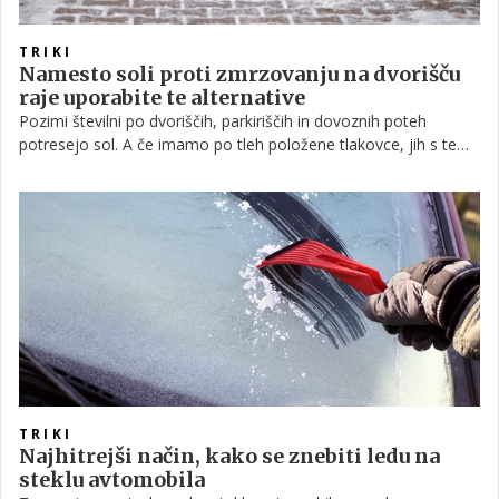
TRIKI
Namesto soli proti zmrzovanju na dvorišču
raje uporabite te alternative
Pozimi številni po dvoriščih, parkiriščih in dovoznih poteh
potresejo sol. A če imamo po tleh položene tlakovce, jih s tem
uničujemo. Obstaja odlična alternativa soli, ki pa ni tako
škodljiva.
TRIKI
Najhitrejši način, kako se znebiti ledu na
steklu avtomobila