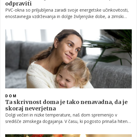
odpraviti
PVC-okna so priljubljena zaradi svoje energetske učinkovitosti,
enostavnega vzdrževanja in dolge življenjske dobe, a zimski
meseci lahko razkrijejo njihove slabosti.
DOM
Ta skrivnost doma je tako nenavadna, da je
skoraj neverjetna
Dolgi večeri in nizke temperature, naš dom spremenijo v
središče zimskega dogajanja. V času, ki pogosto prinaša hitenje
in pritiske, praznični dnevi ponujajo priložnost za upočasnitev,
bližino in drobne trenutke topline. Občutek domačnosti in