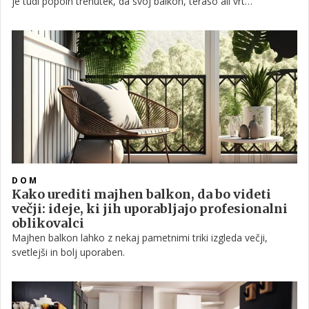
je tudi popoln trenutek, da svoj balkon, teraso ali vrt
spremenite v prijeten, barvit in praznično obarvan prostor.
DOM
Kako urediti majhen balkon, da bo videti
večji: ideje, ki jih uporabljajo profesionalni
oblikovalci
Majhen balkon lahko z nekaj pametnimi triki izgleda večji,
svetlejši in bolj uporaben.