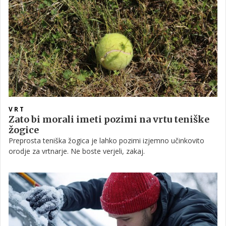
VRT
Zato bi morali imeti pozimi na vrtu teniške
žogice
Preprosta teniška žogica je lahko pozimi izjemno učinkovito
orodje za vrtnarje. Ne boste verjeli, zakaj.