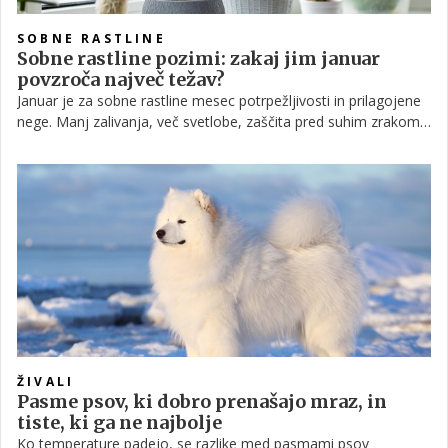
SOBNE RASTLINE
Sobne rastline pozimi: zakaj jim januar
povzroča največ težav?
Januar je za sobne rastline mesec potrpežljivosti in prilagojene
nege. Manj zalivanja, več svetlobe, zaščita pred suhim zrakom
in temperaturnimi šoki so ključni koraki, s katerimi bodo lažje
prestale zimo. Če jim v tem obdobju zagotovimo mir in stabilne
razmere, nas bodo spomladi nagradile z zdravo rastjo in novimi
listi.
ŽIVALI
Pasme psov, ki dobro prenašajo mraz, in
tiste, ki ga ne najbolje
Ko temperature padejo, se razlike med pasmami psov