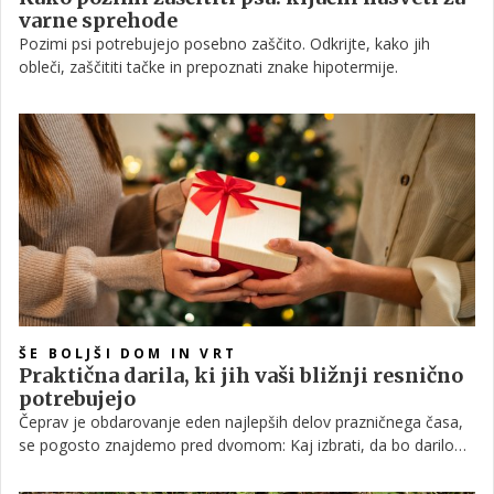
varne sprehode
Pozimi psi potrebujejo posebno zaščito. Odkrijte, kako jih
obleči, zaščititi tačke in prepoznati znake hipotermije.
ŠE BOLJŠI DOM IN VRT
Praktična darila, ki jih vaši bližnji resnično
potrebujejo
Čeprav je obdarovanje eden najlepših delov prazničnega časa,
se pogosto znajdemo pred dvomom: Kaj izbrati, da bo darilo
hkrati lepo, praktično in resnično razvesilo obdarovanca?