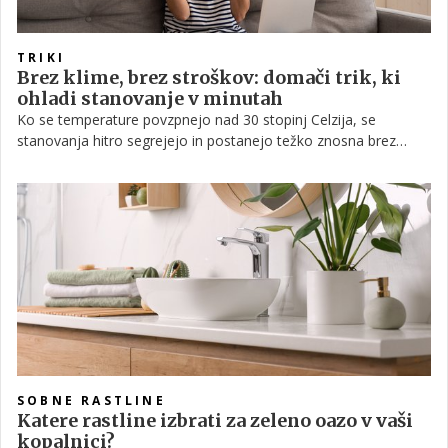
TRIKI
Brez klime, brez stroškov: domači trik, ki
ohladi stanovanje v minutah
Ko se temperature povzpnejo nad 30 stopinj Celzija, se
stanovanja hitro segrejejo in postanejo težko znosna brez
klimatske naprave. A obstajajo preprosti načini, kako vsaj delno
izboljšati občutek hladu brez večjih stroškov.
SOBNE RASTLINE
Katere rastline izbrati za zeleno oazo v vaši
kopalnici?