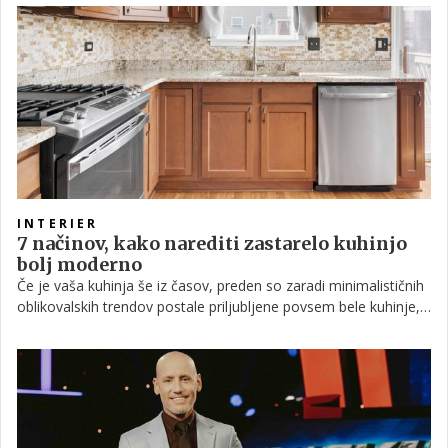
INTERIER
7 načinov, kako narediti zastarelo kuhinjo
bolj moderno
Če je vaša kuhinja še iz časov, preden so zaradi minimalističnih
oblikovalskih trendov postale priljubljene povsem bele kuhinje,
njen zastarel videz lahko pokvari vtis sodobnega doma. Toda
zamenjava starih lesenih omaric je drag in zamuden projekt, za
katerega nima vsakdo časa ali proračuna. Na srečo obstaja
veliko načinov za osvežitev kuhinje, ne da bi omarice dejansko
morali zamenjati.