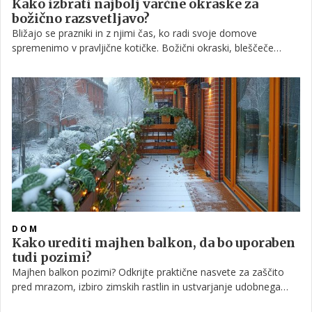
Kako izbrati najbolj varčne okraske za
božično razsvetljavo?
Bližajo se prazniki in z njimi čas, ko radi svoje domove
spremenimo v pravljične kotičke. Božični okraski, bleščeče
kroglice in seveda lučke ustvarijo tisto pravo praznično vzdušje,
ki ga vsi obožujemo. A prav lučke, so lahko veliki porabniki
energije in hitro opazno zvišajo znesek na položnici za elektriko.
DOM
Kako urediti majhen balkon, da bo uporaben
tudi pozimi?
Majhen balkon pozimi? Odkrijte praktične nasvete za zaščito
pred mrazom, izbiro zimskih rastlin in ustvarjanje udobnega
kotička, ki ga boste radi uporabljali tudi v hladnih mesecih.