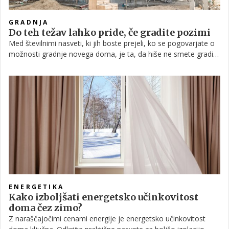
GRADNJA
Do teh težav lahko pride, če gradite pozimi
Med številnimi nasveti, ki jih boste prejeli, ko se pogovarjate o
možnosti gradnje novega doma, je ta, da hiše ne smete graditi
v zimskih mesecih. Kot velja za večino brezplačnih nasvetov, je
tudi vrednost tega precej majhna. Čeprav lahko pride do
določenih težav, to ne pomeni, da gradnja pozimi ne more biti
izpeljana kakovostno.
ENERGETIKA
Kako izboljšati energetsko učinkovitost
doma čez zimo?
Z naraščajočimi cenami energije je energetsko učinkovitost