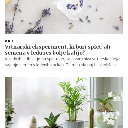
VRT
Vrtnarski eksperiment, ki buri splet: ali
semena v ledu res bolje kalijo?
V zadnjih letih se je na spletu pojavila zanimiva vrtnarska ideja:
sajenje semen v ledenih kockah. Ta metoda naj bi izboljšala
kalitev, zagotovila enakomernejšo vlago in posnemala naravne
zimske razmere, ki jih nekatera semena potrebujejo za uspešen
začetek rasti. Vprašanje pa je, ali gre za dejansko učinkovito
tehniko ali zgolj za spletni trend brez trdne strokovne podlage.