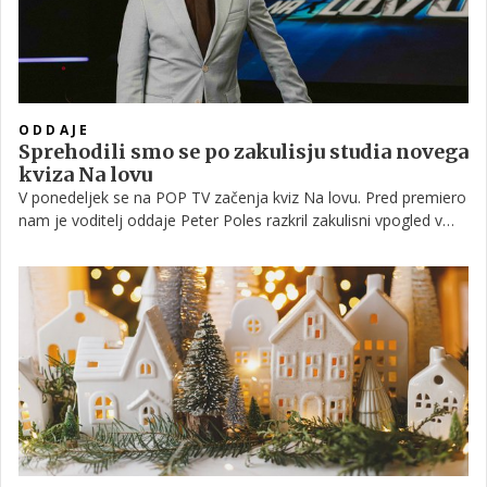
ODDAJE
Sprehodili smo se po zakulisju studia novega
kviza Na lovu
V ponedeljek se na POP TV začenja kviz Na lovu. Pred premiero
nam je voditelj oddaje Peter Poles razkril zakulisni vpogled v
studio, razkril, koliko časa je trajala montaža, kateri elementi so
zahtevali največ truda in še marsikaj zanimivega.