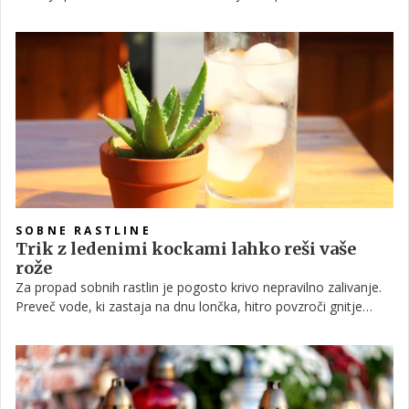
nas tega ne počne tako pogosto, da bi znali vse napake in
težave predviditi vnaprej. Seveda vam pri tem lahko pomagajo
izkušeni mojstri in svetovalci, a tudi to ni nobeno zagotovilo.
Tukaj je pet stvari, ki si jih marsikdo želel vedeti pred prenovo
kuhinje.
SOBNE RASTLINE
Trik z ledenimi kockami lahko reši vaše
rože
Za propad sobnih rastlin je pogosto krivo nepravilno zalivanje.
Preveč vode, ki zastaja na dnu lončka, hitro povzroči gnitje
korenin, zaradi premalo vlage pa se rastlina izsuši, kar je prav
tako lahko usodno. Če ste eden tistih, ki jim gojenje sobnih
rastlin nikakor ne gre od rok, morda še niste preizkusili
zadnjega trika, ki vas lahko reši. Zanj boste potrebovali le nekaj
zamrznjenih kock vode.