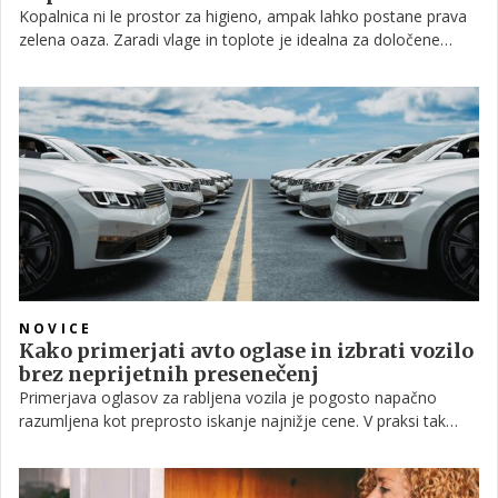
Kopalnica ni le prostor za higieno, ampak lahko postane prava
zelena oaza. Zaradi vlage in toplote je idealna za določene
rastline, ki v takem okolju naravno uspevajo.
NOVICE
Kako primerjati avto oglase in izbrati vozilo
brez neprijetnih presenečenj
Primerjava oglasov za rabljena vozila je pogosto napačno
razumljena kot preprosto iskanje najnižje cene. V praksi tak
pristop skoraj vedno vodi do slabše odločitve. Ključno
vprašanje ni, kateri avto je najcenejši, ampak kateri ponuja
najboljše razmerje med ceno, stanjem in tveganjem.V