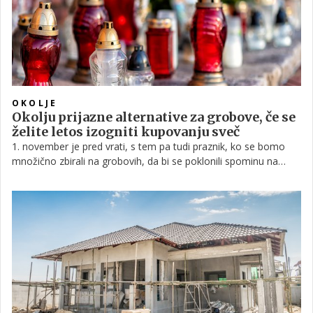
OKOLJE
Okolju prijazne alternative za grobove, če se
želite letos izogniti kupovanju sveč
1. november je pred vrati, s tem pa tudi praznik, ko se bomo
množično zbirali na grobovih, da bi se poklonili spominu na
umrle. Toda na žalost je to vsako leto tudi dan, ki močno
obremeni naše okolje. Slovenci se namreč še vedno težko
odpovemo klasičnim plastičnim svečam, kljub temu da te samo
nekaj dni kasneje končajo na smetišču kot odpadek, ki
potrebuje zelo dolgo časa, da se razgradi. Če želite letos storiti
nekaj dobrega za okolje, je morda čas, da namesto teh
izberete okolju nekoliko bolj prijazno alternativo.