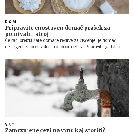
DOM
Pripravite enostaven domač prašek za
pomivalni stroj
Če radi preizkušate domače rešitve za čiščenje, je domač
detergent za pomivalni stroj dobra izbira. Pripravite ga lahko
sami, brez zapletenih postopkov in s sestavinami, ki jih morda
že imate doma. Takšen detergent vam omogoča več nadzora
nad sestavinami, hkrati pa je primeren za redno uporabo.
VRT
Zamrznjene cevi na vrtu: kaj storiti?