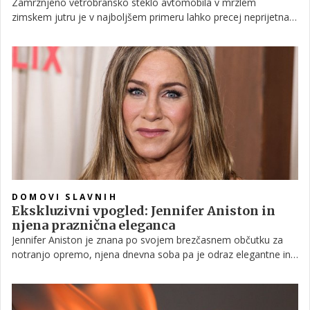
Zamrznjeno vetrobransko steklo avtomobila v mrzlem
zimskem jutru je v najboljšem primeru lahko precej neprijetna
zadeva. Da vam ta ne pokvari dneva, imamo za vas rešitev, s
katero se boste ledene obloge na steklu svojega avtomobila
znebili brez posebnega truda.
DOMOVI SLAVNIH
Ekskluzivni vpogled: Jennifer Aniston in
njena praznična eleganca
Jennifer Aniston je znana po svojem brezčasnem občutku za
notranjo opremo, njena dnevna soba pa je odraz elegantne in
hkrati domače estetike. V prazničnem času prostor izžareva
toplino in vabljivost, kjer se prepletata prefinjen mid-century
modern slog in pristna domačnost. Vsak detajl deluje