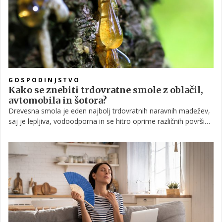
GOSPODINJSTVO
Kako se znebiti trdovratne smole z oblačil,
avtomobila in šotora?
Drevesna smola je eden najbolj trdovratnih naravnih madežev,
saj je lepljiva, vodoodporna in se hitro oprime različnih površin.
Ključna napaka, ki jo ljudje naredijo, je drgnjenje sveže smole,
saj jo s tem le še globlje vtisnejo v material.