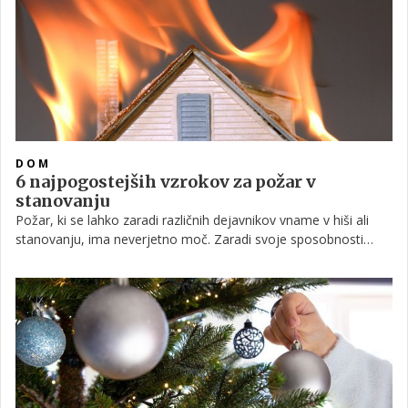
premišljeno, a nikoli preveč pozersko.
DOM
6 najpogostejših vzrokov za požar v
stanovanju
Požar, ki se lahko zaradi različnih dejavnikov vname v hiši ali
stanovanju, ima neverjetno moč. Zaradi svoje sposobnosti
nenadzorovanega širjenja lahko v le nekaj sekundah pusti
grozljive posledice, za zdesetkanje doma pa je dovolj že nekaj
minut. Imeti ustrezno zavarovalno polico, s katero ublažimo
finančne posledice, je bistvenega pomena, a še bolj
pomembno je, da se zavedamo možnih vzrokov ter s tem
požar preprečimo ali ga vsaj čim prej omejimo, če do njega
slučajno pride.