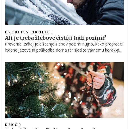
UREDITEV OKOLICE
Ali je treba žlebove čistiti tudi pozimi?
Preverite, zakaj je čiščenje žlebov pozimi nujno, kako preprečiti
ledene jezove in poškodbe doma ter sledite varnemu korak-po-
korak vodiču za zimsko vzdrževanje.
DEKOR