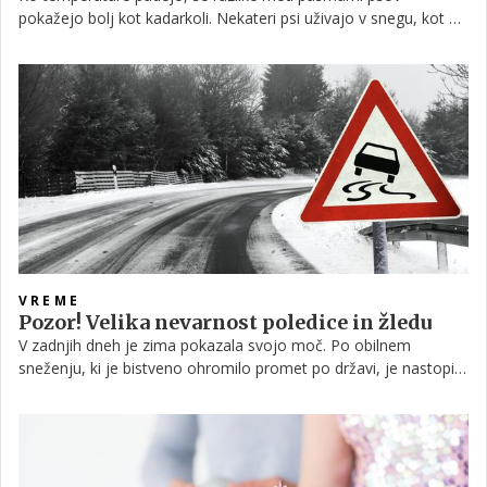
pokažejo bolj kot kadarkoli. Nekateri psi uživajo v snegu, kot bi
bili ustvarjeni za zimske razmere, medtem ko drugi že ob prvem
hladnem vetru iščejo zavetje.
VREME
Pozor! Velika nevarnost poledice in žledu
V zadnjih dneh je zima pokazala svojo moč. Po obilnem
sneženju, ki je bistveno ohromilo promet po državi, je nastopil
hud mraz, zdaj pa na nas 'preži' nova nevarnost – žled, ki lahko
lokalno povzroči tudi škodo na drevju in infrastrukturi. Največ
težav bo povzročala poledica, zato je za severovzhod države
razglašeno oranžno vremensko opozorilo.