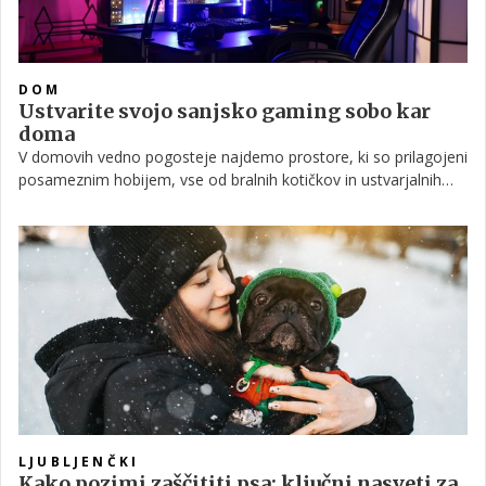
DOM
Ustvarite svojo sanjsko gaming sobo kar
doma
V domovih vedno pogosteje najdemo prostore, ki so prilagojeni
posameznim hobijem, vse od bralnih kotičkov in ustvarjalnih
miz do domačih fitnesov in glasbenih sob. Med vse bolj
priljubljenimi izbirami pa je tudi gaming soba, ki presega okvir
klasične pisarne z računalnikom. Gre namreč za premišljeno
oblikovan prostor, kjer se združita tehnika in udobje.
LJUBLJENČKI
Kako pozimi zaščititi psa: ključni nasveti za