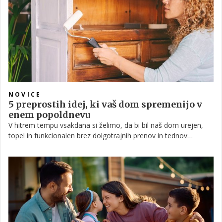
nadaljevanju je predstavljen sistematičen pristop, ki ga lahko
strokovna javnost uporablja pri analizi vsakega oglasa.
NOVICE
5 preprostih idej, ki vaš dom spremenijo v
enem popoldnevu
V hitrem tempu vsakdana si želimo, da bi bil naš dom urejen,
topel in funkcionalen brez dolgotrajnih prenov in tednov
neudobja. Dobra novica je, da veliko sprememb ne zahteva niti
veliko časa, ne visokih stroškov. Z nekaj premišljenimi potezami
lahko že v enem samem popoldnevu ustvarimo prijetnejši dom.