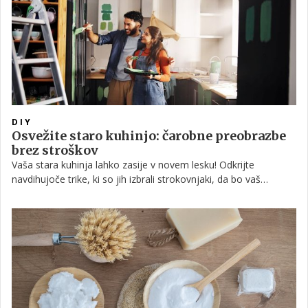
DIY
Osvežite staro kuhinjo: čarobne preobrazbe
brez stroškov
Vaša stara kuhinja lahko zasije v novem lesku! Odkrijte
navdihujoče trike, ki so jih izbrali strokovnjaki, da bo vaš
kulinarični kotiček povsem enostavno in brez večjih stroškov
postal udoben, stilsko dovršen in predvsem po vašem okusu.