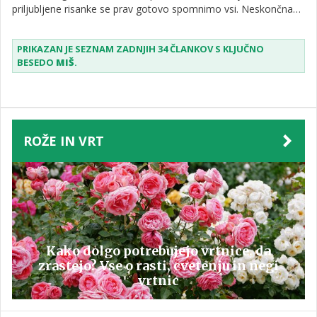
priljubljene risanke se prav gotovo spomnimo vsi. Neskončna
igra, kdo bo koga ukanil, je zabavala in navduševala vedno
znova.
PRIKAZAN JE SEZNAM ZADNJIH 34 ČLANKOV S KLJUČNO
BESEDO
MIŠ
.
ROŽE IN VRT
Kako dolgo potrebujejo vrtnice, da
zrastejo? Vse o rasti, cvetenju in negi
vrtnic