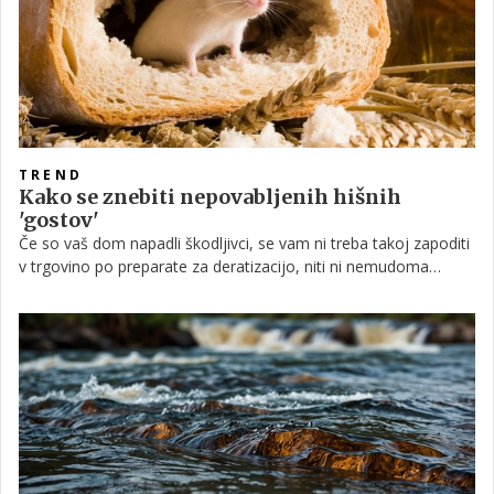
TREND
Kako se znebiti nepovabljenih hišnih
'gostov'
Če so vaš dom napadli škodljivci, se vam ni treba takoj zapoditi
v trgovino po preparate za deratizacijo, niti ni nemudoma
potrebna pomoč strokovnjaka. V večini primerov lahko
poizkusite z nekaj triki, ki ne vključujejo škodljivih kemikalij.