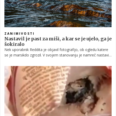
ZANIMIVOSTI
Nastavil je past za miši, a kar se je ujelo, ga je
šokiralo
Nek uporabnik Reddita je objavil fotografijo, ob ogledu katere
se je marsikdo zgrozil. V svojem stanovanju je namreč nastavil
past za miši, a se ni ujel mali glodavec, pač nekaj, česar ni
pričakoval niti v sanjah.