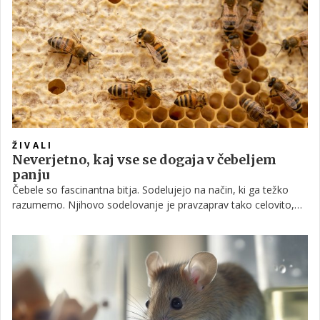
žuželkami in drugimi drobnimi nevretenčarji.
ŽIVALI
Neverjetno, kaj vse se dogaja v čebeljem
panju
Čebele so fascinantna bitja. Sodelujejo na način, ki ga težko
razumemo. Njihovo sodelovanje je pravzaprav tako celovito,
da si čebeljo družino resnično lahko predstavljamo kot en sam
organizem. Nenazadnje sta tudi njihov dom in delo, ki si ga
razdelijo znotraj njega, zares osupljiv ekosistem.