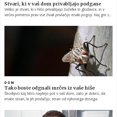
Stvari, ki v vaš dom privabljajo podgane
Veliko je stvari, ki v hišo privabljajo žuželke in glodavce, in v
večini primerov prav vse živali privlačijo enaki pogoji. Naj gre za
miš, podgano ali kaj tretjega, vsaka izmed njih v vašem domu
išče hranljiv obrok, vir vode in prijeten prostor za
razmnoževanje. A poznavanje ugodnih pogojev zanje pomeni
več možnosti za vas, da se jih znebite.
DOM
Tako boste odgnali mrčes iz vaše hiše
Škodljivci kaj hitro najdejo pot v vaš dom, zato je dobro, da
imate stvari, ki jih privlačijo, stran od njihovega dosega.