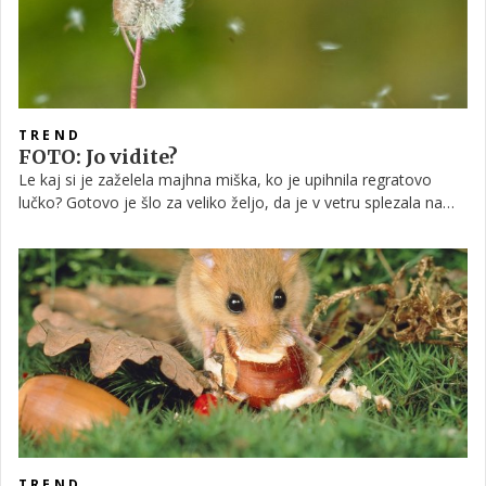
TREND
FOTO: Jo vidite?
Le kaj si je zaželela majhna miška, ko je upihnila regratovo
lučko? Gotovo je šlo za veliko željo, da je v vetru splezala na
rastlino in se je močno oprijela z repom.
TREND