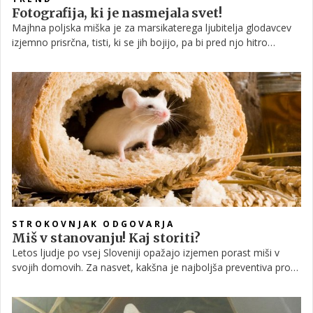
Fotografija, ki je nasmejala svet!
Majhna poljska miška je za marsikaterega ljubitelja glodavcev
izjemno prisrčna, tisti, ki se jih bojijo, pa bi pred njo hitro
odskočili. Vendar nikoli tako visoko, kot se lahko na svojih
majhnih nožicah odrine miška.
STROKOVNJAK ODGOVARJA
Miš v stanovanju! Kaj storiti?
Letos ljudje po vsej Sloveniji opažajo izjemen porast miši v
svojih domovih. Za nasvet, kakšna je najboljša preventiva proti
njim ter kako se jih znebiti, smo se obrnili na naravovarstvenika
Ivana Esenka. Preberite!