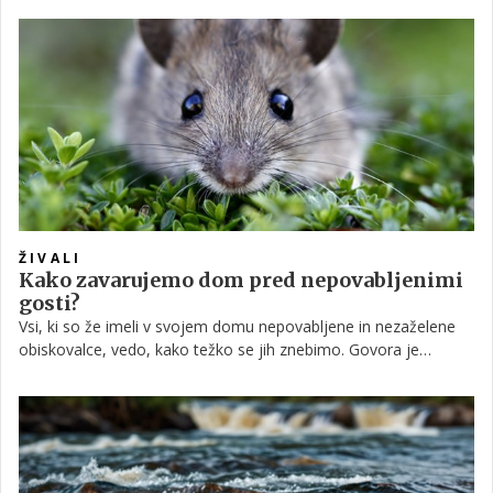
ŽIVALI
Kako zavarujemo dom pred nepovabljenimi
gosti?
Vsi, ki so že imeli v svojem domu nepovabljene in nezaželene
obiskovalce, vedo, kako težko se jih znebimo. Govora je
predvsem o miših, ali še huje, o podganah. Značilnost teh dveh
vrst živali je, da izjemno hitro spolno dozorita, posledično pa se
nam lahko kaj hitro naredi, da v dom dobimo celotno 'družino'.
Kaj storiti, kako se jih znebiti? Kakšna je preventiva, kakšna
kurativa? Berite dalje.