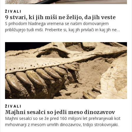
ŽIVALI
9 stvari, ki jih miši ne želijo, da jih veste
S prihodom hladnega vremena se našim domovanjem
približujejo tudi miši. Preberite si, kaj jih privlači in kaj jih ne
gane.
ŽIVALI
Majhni sesalci so jedli meso dinozavrov
Majhni sesalci so se že pred 160 milijoni let prehranjevali kot
mrhovinarji z mesom umrlih dinozavrov, trdijo strokovnjaki.