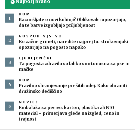
Najbolj brano
DOM
Razmišljate o novi kuhinji? Oblikovalci opozarjajo,
da te barve izgubljajo priljubljenost
GOSPODINJSTVO
Ko začne grmeti, naredite najprej to: strokovnjaki
opozarjajo na pogosto napako
LJUBLJENČKI
Ta pogosta zdravila so lahko smrtonosna za pse in
mačke
DOM
Pravilno shranjevanje prešitih odej: Kako ohraniti
družinsko dediščino
NOVICE
Embalaža za pecivo: karton, plastika ali BIO
material – primerjava glede na izgled, ceno in
trajnost