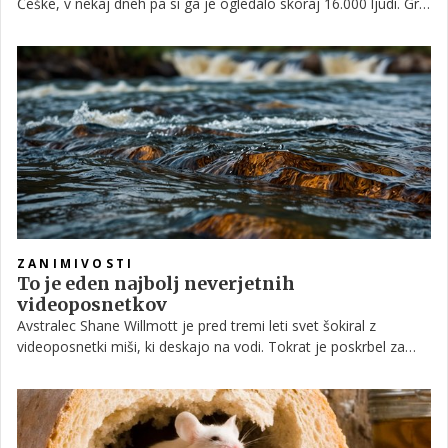
Češke, v nekaj dneh pa si ga je ogledalo skoraj 16.000 ljudi. Gre
za niz fotografij, posnetih v eni izmed trgovin na oddelku s
kruhom. Zakaj je video dvignil toliko prahu, pa se prepričajte
sami.
ZANIMIVOSTI
To je eden najbolj neverjetnih
videoposnetkov
Avstralec Shane Willmott je pred tremi leti svet šokiral z
videoposnetki miši, ki deskajo na vodi. Tokrat je poskrbel za
novo presenečenje. Več mišk je naučil izvajanja pravih akrobacij
na rolki. Majhni glodavci so se pognali celo skozi ognjeni obroč.