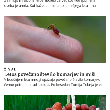
Za mišjo mrzlico je letos zbolelo že več kot 400 ljudi, ena
oseba je umrla. Kot kaže, pa nimamo le mišjega leta – na
severnem Primorskem je zdaj izbruhnila še zajčja mrzlica. Ta je
redkejša, a še nevarnejša, več kot polovica obolelih potrebuje
bolnišnično oskrbo. Diagnosticiranje pa dodatno otežuje
dejstvo, da najpogostejši prenašalci te bolezni sploh niso zajci.
ŽIVALI
Letos povečano število komarjev in miši
V letošnjem letu mnogi opažajo povečano število komarjev,
čemur pritrjujejo tudi biologi. Po besedah Tomija Trilarja je več
predvsem celinskega poplavnega komarja, ki je naša
domorodna vrsta. K temu je pripomogla mokra pomlad in z njo
ugodnejši pogoji za njegovo razmnoževanje. Po opažanjih
Slavka Polaka je letos tudi več miši.