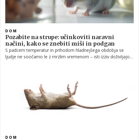
DOM
Pozabite na strupe: učinkoviti naravni
načini, kako se znebiti miši in podgan
S padcem temperatur in prihodom hladnejšega obdobja se
ljudje ne soočamo le z mrzlim vremenom – isti izziv doživljajo
tudi živali, zlasti glodavci. V iskanju toplega zavetja in
primernega prostora za prezimovanje si miši in podgane
pogosto izberejo človeške domove kot primarno tarčo.
DOM