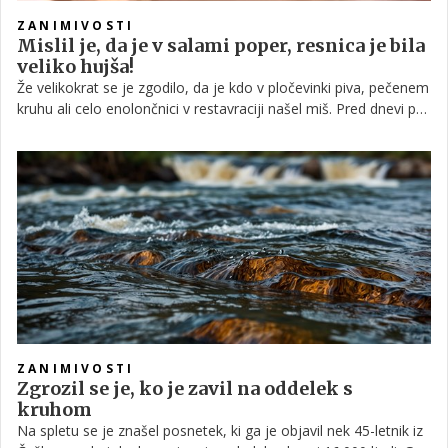
ZANIMIVOSTI
Mislil je, da je v salami poper, resnica je bila
veliko hujša!
Že velikokrat se je zgodilo, da je kdo v pločevinki piva, pečenem
kruhu ali celo enolončnici v restavraciji našel miš. Pred dnevi pa
je v Rusiji nek 28-letnik našel malega glodavca v salami, in to v
tisti, ki jo oglašujejo kot visoko kakovosten mesni proizvod.
Ogabno!
ZANIMIVOSTI
Zgrozil se je, ko je zavil na oddelek s
kruhom
Na spletu se je znašel posnetek, ki ga je objavil nek 45-letnik iz