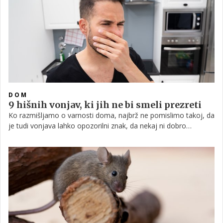
DOM
9 hišnih vonjav, ki jih ne bi smeli prezreti
Ko razmišljamo o varnosti doma, najbrž ne pomislimo takoj, da
je tudi vonjava lahko opozorilni znak, da nekaj ni dobro
oziroma da moramo biti pozorni. Poglejte, katere so te
vonjave.