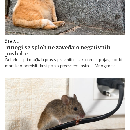
ŽIVALI
Mnogi se sploh ne zavedajo negativnih
posledic
Debelost pri mačkah pravzaprav niti ni tako redek pojav, kot bi
marsikdo pomislil, krivi pa so predvsem lastniki. Mnogim se
zdijo okrogle mačke celo bolj prikupne, kar je zaskrbljujoče. V
nadaljevanju preverite, kaj vse je krivo za kopičenje maščobnih
oblog pri mačkah in kako lahko ukrepate.