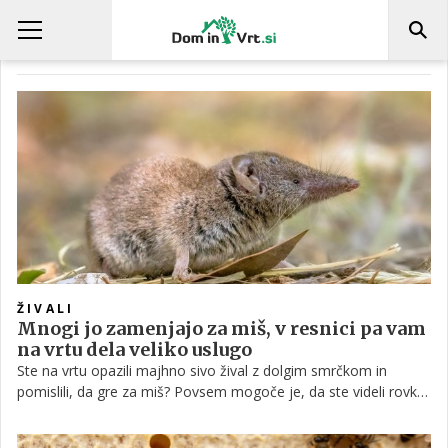
MIŠ
ŽIVALI
Mnogi jo zamenjajo za miš, v resnici pa vam
na vrtu dela veliko uslugo
Ste na vrtu opazili majhno sivo žival z dolgim smrčkom in
pomislili, da gre za miš? Povsem mogoče je, da ste videli rovko.
Čeprav ji je na prvi pogled podobna, gre za povsem drugo žival,
ki je za vrt celo koristna, saj se prehranjuje s številnimi