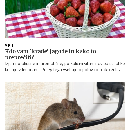
VRT
Kdo vam 'krade' jagode in kako to
preprečiti?
Izjemno okusne in aromatične, po količini vitaminov pa se lahko
kosajo z limonami. Poleg tega vsebujejo polovico toliko železa
kot špinača. Lahko si jih privoščite kadarkoli – za zajtrk,
posladek, popoldanski prigrizek ali večerjo. Toda, jagode niso
ljube samo vam ...