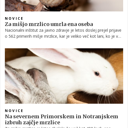
NOVICE
Za mišjo mrzlico umrla ena oseba
Nacionalni inštitut za javno zdravje je letos doslej prejel prijave
o 562 primerih mišje mrzlice, kar je veliko več kot lani, ko je v
celem letu prejel 14 prijav. Med obolelimi je 240 oseb
potrebovalo bolnišnično zdravljenje, ena oseba pa je umrla.
NOVICE
Na severnem Primorskem in Notranjskem
izbruh zajčje mrzlice