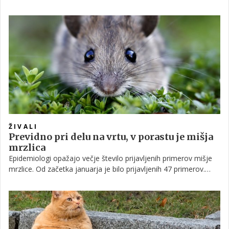
potrebna pomoč strokovnjaka. V večini primerov lahko
poizkusite z nekaj triki, ki ne vključujejo škodljivih kemikalij.
ŽIVALI
Previdno pri delu na vrtu, v porastu je mišja
mrzlica
Epidemiologi opažajo večje število prijavljenih primerov mišje
mrzlice. Od začetka januarja je bilo prijavljenih 47 primerov.
Namestnica predstojnika Centra za nalezljive bolezni na NIJZ
Nuška Čakš Jager je zato pozvala k previdnosti ob opravilih, kjer
bi lahko prišli v stik z mišjimi iztrebki, na primer pri čiščenju kleti
in drvarnic.