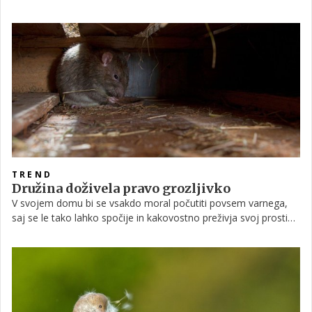
počepneš ali skloniš, ti skoči na rame in potem noče dol. Zelo
rada se igra in velikokrat ulovi kako miš, ki nam jo potem
prinese pokazat. Ima svetlo rjave in temno rjave proge tudi
nekaj črnih, na trebuščku pa je umazano bele barve. Najraje
pije mleko, briketov pa ne mara. Je res prava lepotica z mehko
dlako in lepo postavo.
TREND
Družina doživela pravo grozljivko
V svojem domu bi se vsakdo moral počutiti povsem varnega,
saj se le tako lahko spočije in kakovostno preživja svoj prosti
čas. Zaradi nedavnega dogodka v Camdenu v severnem
Londonu, pa bo moralo preteči veliko časa, preden bodo člani
družine Molyneux spet mirno spali v svojih posteljah.