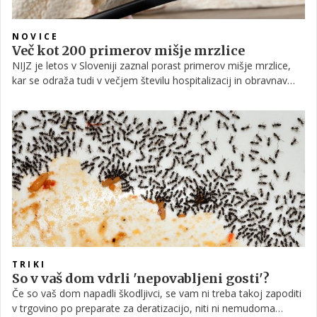
NOVICE
Več kot 200 primerov mišje mrzlice
NIJZ je letos v Sloveniji zaznal porast primerov mišje mrzlice,
kar se odraža tudi v večjem številu hospitalizacij in obravnav
bolnikov. Do danes je prijavljenih več kot 200 primerov
hemoragične mrzlice z renalnim sindromom.
TRIKI
So v vaš dom vdrli 'nepovabljeni gosti'?
Če so vaš dom napadli škodljivci, se vam ni treba takoj zapoditi
v trgovino po preparate za deratizacijo, niti ni nemudoma