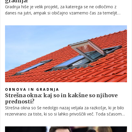
gradnja?
Gradnja hiše je velik projekt, za katerega se ne odločimo z
danes na jutri, ampak si običajno vzamemo čas za temeljit
razmislek. In tako hitro lahko naletimo na vprašanje –
montažna ali zidana hiša? O tem, kakšne so prednosti in
slabosti posamezne gradnje, pa v nadaljevanju.
OBNOVA IN GRADNJA
Strešna okna: kaj so in kakšne so njihove
prednosti?
Strešna okna so še nedolgo nazaj veljala za razkošje, ki je bilo
rezervirano za tiste, ki so si lahko privoščili več. Toda sčasoma
so se izkazala za precej uporabna, zlasti v regijah, kjer je
naravna svetloba omejena, ali pri gradnji hiše, kjer je površina