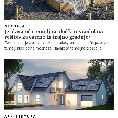
GRADNJA
Je plavajoča temeljna plošča res sodobna
rešitev za varčno in trajno gradnjo?
Temeljenje je osnova vsake zgradbe, vendar klasični pasovni
temelji niso edina možnost. Plavajoča temeljna plošča je
priljubljena alternativa, predvsem za nizkoenergetske, pasivne
in montažne hiše. Ta metoda temelji na betonski plošči, ki sloni
neposredno na gramozni ali peščeni podlagi. Njena posebnost
je toplotna izolacija pod betonom, ki preprečuje uhajanje
toplote v tla in omogoča neprekinjen toplotni ovoj stavbe. To je
ključno za projekte, kjer so energijske izgube pomembne.
ARHITEKTURA