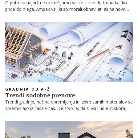
O potresu najbrž ne razmišljamo veliko – vse do trenutka, ko
pride do njega. Ampak vsi, ki so morali obnavljati ali na novo
graditi domove po potresih, se strinjajo, da po tistem še kako
dobro vedo, kako pomembna je protipotresna varnost.
GRADNJA OD A-Ž
Trendi sodobne prenove
Trendi gradnje, načina opremljanja in izbire samih materialov se
spreminjajo iz časa v čas. Dejstvo je, da si vsi ljudje in skoraj
vse družine po določenem času zaželimo sprememb in
nekolikšne osvežitve lastnega doma – ne zgolj zaradi trendov,
pač pa tudi zaradi energije, ki je prisotna v domu. Prenove so v
nekaterih primerih včasih tudi nujne – ko se družina poveča, ko