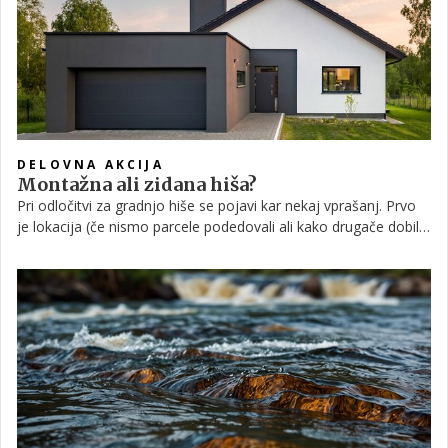
se otroci odselijo ali pa na starost, ko potrebujemo bolj
funkcionalno opremo zaradi samega zdravja. K čemu se torej
gibljejo trendi sodobne prenove? O tem smo govorili s prvim
možem Delovne akcije, Bojanom Žlebnikom, ki nam je zaupal
vse o omenjeni tematiki.
DELOVNA AKCIJA
Montažna ali zidana hiša?
Pri odločitvi za gradnjo hiše se pojavi kar nekaj vprašanj. Prvo
je lokacija (če nismo parcele podedovali ali kako drugače dobili),
potem razmišljamo o tem, ali naj bo hiša enodružinska, koliko
sob naj ima, ali bo pritlična ali večnadstropna, takoj za tem pa
se pojavi vprašanje, ali želimo živeti v montažni ali zidani hiši.