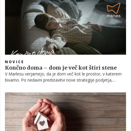
odgovoriti tako, da boste imeli občutek popolnega
zadovoljstva. Lahko pa malo pomagamo pri odločitvi za eno ali
drugo.
NOVICE
Končno doma – dom je več kot štiri stene
V Marlesu verjamejo, da je dom več kot le prostor, v katerem
bivamo. Po nedavni predstavitvi nove strategije podjetja,
prenovljene podobe blagovne znamke in prenovljenih
arhitekturnih rešitev, sledi še oglaševalska kampanja. Ta v
ospredje postavlja najrazličnejše plati doma, ki jih združuje
vsem še tako dobro znan občutek, ki ga lahko pričara zgolj
lasten dom.