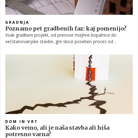
GRADNJA
Poznamo pet gradbenih faz: kaj pomenijo?
Vsak gradbeni projekt, od prenove majhne kopalnice do
večstanovanjske stavbe, gre skozi poseben proces od
načrtovanja do končnega rezultata. Pri večjih projektih, kot je
gradnja hiše, je še posebej pomembno, da projekt kar se da
natančno razdelamo ter ocenimo potreben material in končne
stroške. Zato, da je načrtovanje in samo delo lažje, gradbene
projekte običajno razdelimo na različne faze. Poznamo pet
osnovnih gradbenih faz. Kaj pomeni katera?
DOM IN VRT
Kako vemo, ali je naša stavba ali hiša
potresno varna?