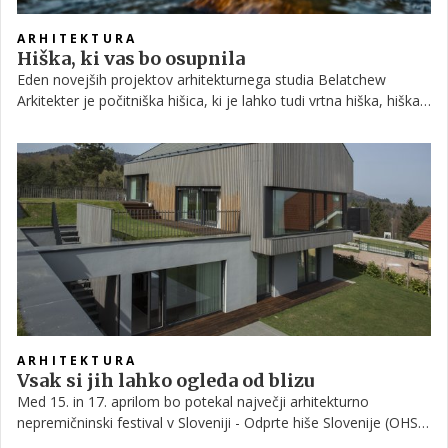
ARHITEKTURA
Hiška, ki vas bo osupnila
Eden novejših projektov arhitekturnega studia Belatchew
Arkitekter je počitniška hišica, ki je lahko tudi vrtna hiška, hiška
za goste, pisarna … Zaradi funkcionalnosti in atraktivne
zunanjosti v studiu verjamejo, da bo vzbudila veliko zanimanja
in požela občudovanje javnosti.
ARHITEKTURA
Vsak si jih lahko ogleda od blizu
Med 15. in 17. aprilom bo potekal največji arhitekturno
nepremičninski festival v Sloveniji - Odprte hiše Slovenije (OHS),
kjer si lahko od blizu ogledate kar 100 objektov po vsej