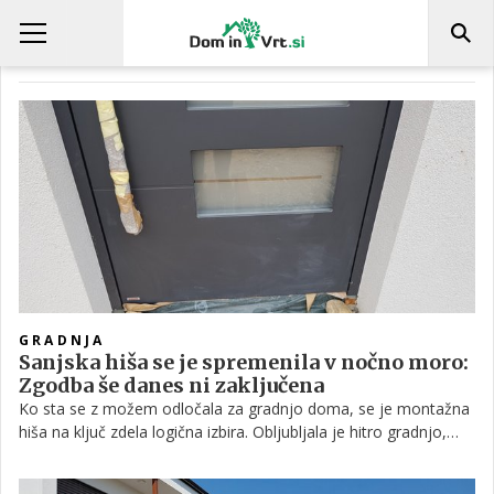
MONTAŽNA HIŠA
GRADNJA
Sanjska hiša se je spremenila v nočno moro:
Zgodba še danes ni zaključena
Ko sta se z možem odločala za gradnjo doma, se je montažna
hiša na ključ zdela logična izbira. Obljubljala je hitro gradnjo,
manj organizacijskih skrbi in predvidljiv potek projekta.