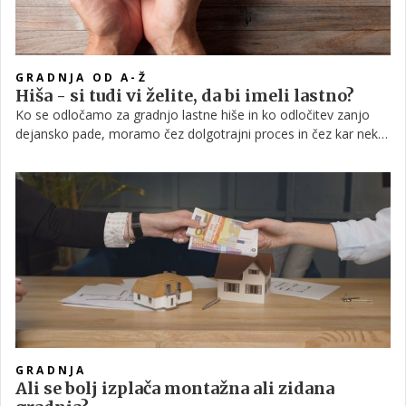
GRADNJA OD A-Ž
Hiša - si tudi vi želite, da bi imeli lastno?
Ko se odločamo za gradnjo lastne hiše in ko odločitev zanjo
dejansko pade, moramo čez dolgotrajni proces in čez kar nekaj
dokumentov, preden se gradnje dejansko lahko lotimo. A še
prej se moramo navadno odločiti, kakšno hišo si sploh želimo.
GRADNJA
Ali se bolj izplača montažna ali zidana