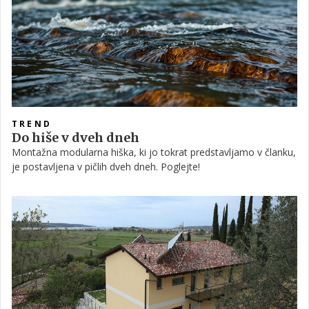
TREND
Do hiše v dveh dneh
Montažna modularna hiška, ki jo tokrat predstavljamo v članku,
je postavljena v pičlih dveh dneh. Poglejte!