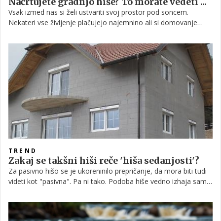
Načrtujete gradnjo hiše? To morate vedeti ...
Vsak izmed nas si želi ustvariti svoj prostor pod soncem.
Nekateri vse življenje plačujejo najemnino ali si domovanje
delijo s starši, spet drugi se, odločeni, da si ustvarijo lasten
dom, podajo na pot gradnje. Kako dolga bo ta pot, pa je
odvisno predvsem od odločitev, ki jih sprejmejo na začetku
misije. Na kaj se torej splača biti pozoren pri odločitvi za
gradnjo hiše?
TREND
Zakaj se takšni hiši reče 'hiša sedanjosti'?
Za pasivno hišo se je ukoreninilo prepričanje, da mora biti tudi
videti kot "pasivna". Pa ni tako. Podoba hiše vedno izhaja samo
iz okusa (arhitekture), potreb lastnika (koliko etaž in kateri
prostori) ter danosti parcele ter včasih iz materiala.