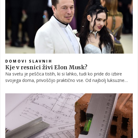
sten, ki je na voljo za okna, omejena. Poglejmo, katere so
prednosti strešnih oken – poleg obilice svetlobe, seveda.
DOMOVI SLAVNIH
Kje v resnici živi Elon Musk?
Na svetu je peščica tistih, ki si lahko, tudi ko pride do izbire
svojega doma, privoščijo praktično vse. Od najbolj luksuzne
opreme do bazena in terase, domače kino dvorane in celo
podmornice v bazenu – najbogatejši nimajo težav z domišljijo,
kaj vse bi si še omislili v svojih domovih.