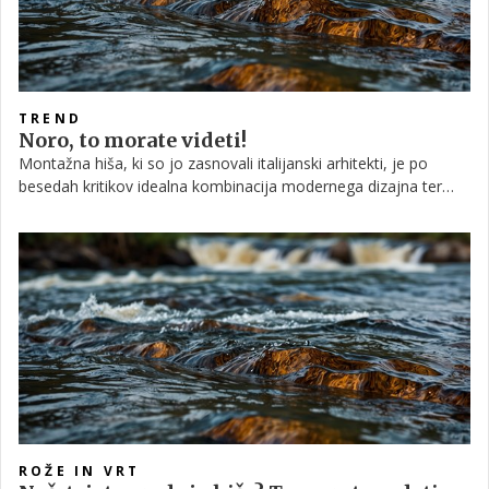
TREND
Noro, to morate videti!
Montažna hiša, ki so jo zasnovali italijanski arhitekti, je po
besedah kritikov idealna kombinacija modernega dizajna ter
energetske varčnosti, ki jo med drugim odražajo naravni
materiali, sistem za shranjevanje deževnice, minimalizem ter
dobra toplotna izolacija. Je kot naročena za postavitev nekje
sredi zelenja ali ob morju, kjer se lahko kar celo leto počutite
kot na dopustu.
ROŽE IN VRT