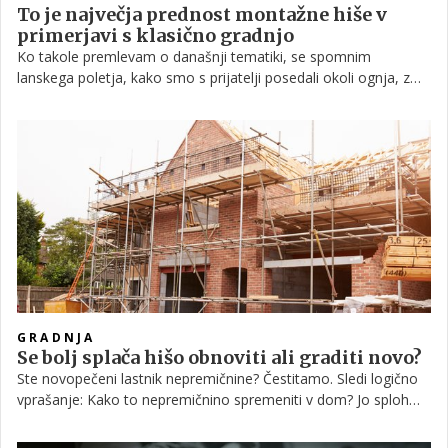
To je največja prednost montažne hiše v
primerjavi s klasično gradnjo
Ko takole premlevam o današnji tematiki, se spomnim
lanskega poletja, kako smo s prijatelji posedali okoli ognja, z
zadovoljnim nasmeškom po uspešnem preizkušanju novega
žara. Praviloma so sledile debate o raznoraznih filozofskih in
življenjsko neizogibnih stvareh (beri: reševanje sveta in včasih
tudi bližnjih planetov). In ker smo pač v teh letih, se
permanenten dom v obliki hiše vse več pojavlja v debatah. In
potem je padlo vprašanje: ''Kaj pa montažna hiša?'' Seveda
obvezno sledijo nasveti in pripombe vseh sodelujočih, nekatere
koristne, druge bolj hecne. Kakšna pa mi da misliti ravno za
takšen prispevek.
GRADNJA
Se bolj splača hišo obnoviti ali graditi novo?
Ste novopečeni lastnik nepremičnine? Čestitamo. Sledi logično
vprašanje: Kako to nepremičnino spremeniti v dom? Jo sploh
obdržati ali raje prodati in zgraditi novo? To sta popolnoma
upravičeni vprašanji, na kateri pa je težko ali skoraj nemogoče