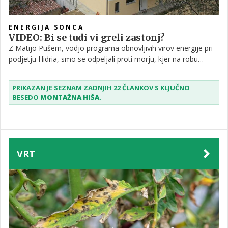
ENERGIJA SONCA
VIDEO: Bi se tudi vi greli zastonj?
Z Matijo Pušem, vodjo programa obnovljivih virov energije pri
podjetju Hidria, smo se odpeljali proti morju, kjer na robu
krajinskega parka sečoveljskih solin stoji nova hiša. Lastnik nam
je povedal, da mu sonce v enem letu prihrani skoraj 70
PRIKAZAN JE SEZNAM ZADNJIH 22 ČLANKOV S KLJUČNO
odstotkov stroškov, ki bi jih sicer moral odšteti za ogrevanje.
BESEDO
MONTAŽNA HIŠA
.
VRT