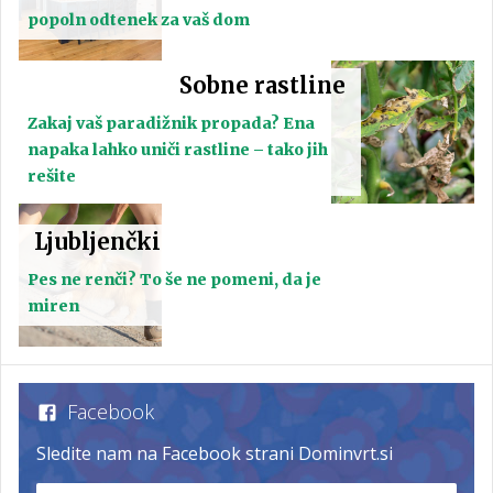
popoln odtenek za vaš dom
Sobne rastline
Zakaj vaš paradižnik propada? Ena
napaka lahko uniči rastline – tako jih
rešite
Ljubljenčki
Pes ne renči? To še ne pomeni, da je
miren
Facebook
Sledite nam na Facebook strani Dominvrt.si