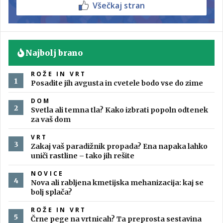
Všečkaj stran
Najbolj brano
ROŽE IN VRT
Posadite jih avgusta in cvetele bodo vse do zime
DOM
Svetla ali temna tla? Kako izbrati popoln odtenek
za vaš dom
VRT
Zakaj vaš paradižnik propada? Ena napaka lahko
uniči rastline – tako jih rešite
NOVICE
Nova ali rabljena kmetijska mehanizacija: kaj se
bolj splača?
ROŽE IN VRT
Črne pege na vrtnicah? Ta preprosta sestavina