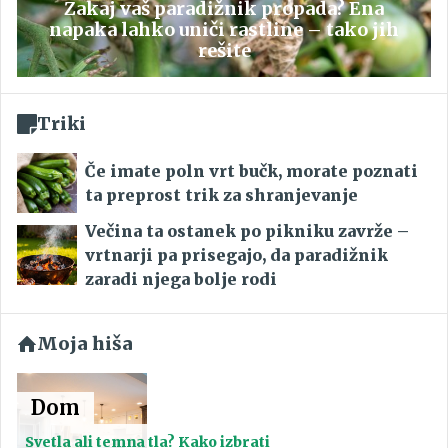
Zakaj vaš paradižnik propada? Ena
napaka lahko uniči rastline – tako jih
rešite
Triki
Če imate poln vrt bučk, morate poznati
ta preprost trik za shranjevanje
Večina ta ostanek po pikniku zavrže –
vrtnarji pa prisegajo, da paradižnik
zaradi njega bolje rodi
Moja hiša
Dom
Svetla ali temna tla? Kako izbrati