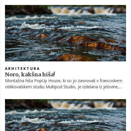
Sloveniji. Mi smo vsopili v Skandinavsko hišo nad Igom ter v
prizidek Biotehniške fakultete v Rožni družini.
ARHITEKTURA
Noro, kakšna hiša!
Montažna hiša PopUp House, ki so jo zasnovali v francoskem
oblikovalskem studiu Multipod Studio, je izdelana iz jelovine,
plastične izolacije ter lesenih vijakov, postavite pa si jo lahko
zgolj s pomočjo izvijača. Če ste vsaj malce spretni, seveda!