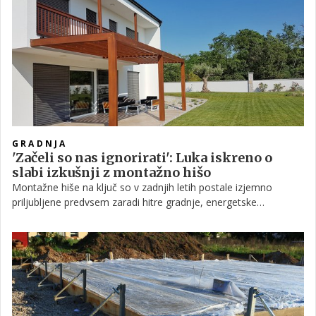
GRADNJA
'Začeli so nas ignorirati': Luka iskreno o
slabi izkušnji z montažno hišo
Montažne hiše na ključ so v zadnjih letih postale izjemno
priljubljene predvsem zaradi hitre gradnje, energetske
učinkovitosti in udobja, da kupec večino skrbi prepusti izvajalcu.
A praksa ni vedno tako brezskrbna, kot obljubljajo oglasi.