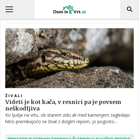
NARAVNA VRTNA OPRAVILA
ŽIVALI
Videti je kot kača, v resnici pa je povsem
neškodljiva
Ko ljudje na vrtu, ob starem zidu ali med kamenjem zagledajo
hitro premikajočo se žival z dolgim repom, jo pogosto
zamenjajo za kačo. A v resnici gre velikokrat za povsem
nenevarno pozidno kuščarico, eno najpogostejših vrst