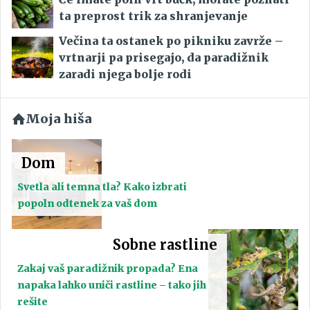
ta preprost trik za shranjevanje
Večina ta ostanek po pikniku zavrže –
vrtnarji pa prisegajo, da paradižnik
zaradi njega bolje rodi
Moja hiša
Dom
Svetla ali temna tla? Kako izbrati
popoln odtenek za vaš dom
Sobne rastline
Zakaj vaš paradižnik propada? Ena
napaka lahko uniči rastline – tako jih
rešite