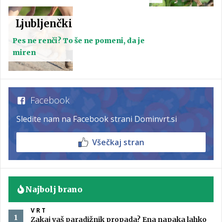
Ljubljenčki
Pes ne renči? To še ne pomeni, da je
miren
Facebook
Sledite nam na Facebook strani Dominvrt.si
Všečkaj stran
Najbolj brano
VRT
Zakaj vaš paradižnik propada? Ena napaka lahko