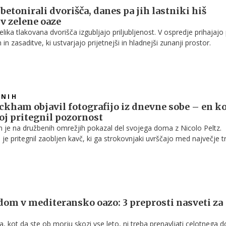
betonirali dvorišča, danes pa jih lastniki hiš
v zelene oaze
elika tlakovana dvorišča izgubljajo priljubljenost. V ospredje prihajajo
in zasaditve, ki ustvarjajo prijetnejši in hladnejši zunanji prostor.
VNIH
kham objavil fotografijo iz dnevne sobe – en k
oj pritegnil pozornost
je na družbenih omrežjih pokazal del svojega doma z Nicolo Peltz.
je pritegnil zaobljen kavč, ki ga strokovnjaki uvrščajo med največje 
ih sob.
om v mediteransko oazo: 3 preprosti nasveti za
ka, kot da ste ob morju skozi vse leto, ni treba prenavljati celotnega 