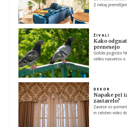
Z nekaj premišlje
vzdušje, ki spomin
ŽIVALI
Kako odgnati 
prenesejo
Golobi pogosto hit
veliko nasvetov o "
poudarjajo, da gre
neprivlačen.
DEKOR
Napake pri i
zastarelo?
Zavese so pomembe
in celoten videz d
zastarajo in prosto