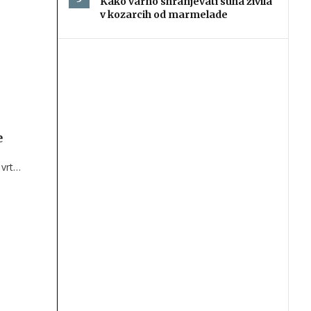
Kako varno shranjevati suha živila
v kozarcih od marmelade
čih
e
vrta,