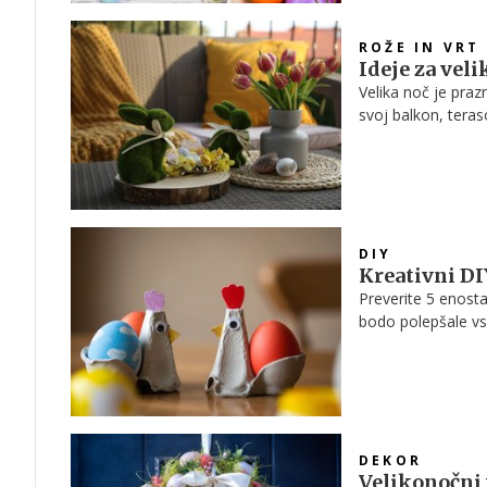
ROŽE IN VRT
Ideje za vel
Velika noč je praz
svoj balkon, teras
DIY
Kreativni DI
Preverite 5 enosta
bodo polepšale v
DEKOR
Velikonočni 