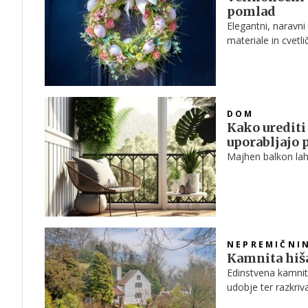
pomlad
Elegantni, naravni
materiale in cvetl
modnem velikono
DOM
Kako urediti 
uporabljajo 
Majhen balkon lahk
NEPREMIČNI
Kamnita hiša 
Edinstvena kamnita
udobje ter razkriv