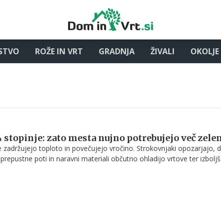
STVO
ROŽE IN VRT
GRADNJA
ŽIVALI
OKOLJE
4 stopinje: zato mesta nujno potrebujejo več zele
 zadržujejo toploto in povečujejo vročino. Strokovnjaki opozarjajo, 
 prepustne poti in naravni materiali občutno ohladijo vrtove ter izbolj