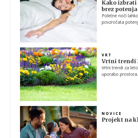
Kako izbrati
brez potenja
Poletne noči lahko
povzročata potenje
ustrezne posteljn
mesecih.
VRT
Vrtni trendi
Vrtni trendi za l
uporabo prostora.
temveč premišljen
NOVICE
Projekt na kl