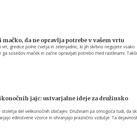
i mačko, da ne opravlja potrebe v vašem vrtu
n vrt, gredice polne cvetja in zelenjadnic, ki jih skrbno negujete vsako
e ga sosedov maček in začne opravljati potrebo med rastlinami. Takš
jo le videza vrta, temveč lahko povzročijo tudi higienske težave, saj m
ajo potencialno tveganje za prenos bakterij in parazitov na rastline ali
orabljate v gospodinjstvu.
ikonočnih jajc: ustvarjalne ideje za družinsko
e stoletja del velikonočnih običajev. Družinam pa omogoča tudi, da s
varjajo edinstvene vzorce in ohranjajo praznično vzdušje. Ta dejavnost
i dodatek, ampak tudi spomin, ki se prenaša iz generacije v generacijo.