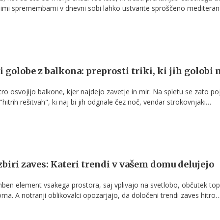
nimi spremembami v dnevni sobi lahko ustvarite sproščeno meditera
ja na sonce, morski zrak in poletno brezskrbnost.
golobe z balkona: preprosti triki, ki jih golobi 
ro osvojijo balkone, kjer najdejo zavetje in mir. Na spletu se zato po
hitrih rešitvah", ki naj bi jih odgnale čez noč, vendar strokovnjaki
 v resnici za kombinacijo več ukrepov, ki skupaj naredijo prostor zanj
zbiri zaves: Kateri trendi v vašem domu delujejo
n element vsakega prostora, saj vplivajo na svetlobo, občutek top
oma. A notranji oblikovalci opozarjajo, da določeni trendi zaves hitro
r naredijo vizualno težji ali zastarel.