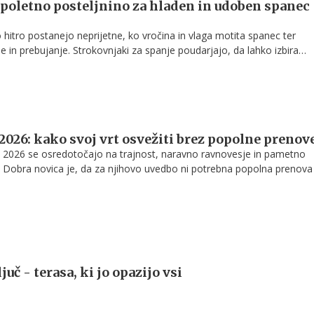
 poletno posteljnino za hladen in udoben spanec
 hitro postanejo neprijetne, ko vročina in vlaga motita spanec ter
 in prebujanje. Strokovnjaki za spanje poudarjajo, da lahko izbira
ine pomembno vpliva na temperaturo telesa in kakovost spanca v vro
 2026: kako svoj vrt osvežiti brez popolne prenov
eto 2026 se osredotočajo na trajnost, naravno ravnovesje in pametno
 Dobra novica je, da za njihovo uvedbo ni potrebna popolna prenova 
e in postopne spremembe, ki jih lahko uvede vsak lastnik vrta.
juč - terasa, ki jo opazijo vsi