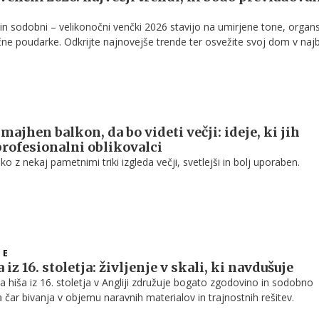
 in sodobni – velikonočni venčki 2026 stavijo na umirjene tone, organ
ične poudarke. Odkrijte najnovejše trende ter osvežite svoj dom v najb
čnem slogu.
majhen balkon, da bo videti večji: ideje, ki jih
profesionalni oblikovalci
o z nekaj pametnimi triki izgleda večji, svetlejši in bolj uporaben.
NE
iz 16. stoletja: življenje v skali, ki navdušuje
 hiša iz 16. stoletja v Angliji združuje bogato zgodovino in sodobno
a čar bivanja v objemu naravnih materialov in trajnostnih rešitev.