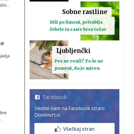
nsko
Sobne rastline
Diši po limoni, privablja
čebele in raste brez težav
ne
Ljubljenčki
javlja
Pes ne renči? To še ne
e
pomeni, da je miren
Facebook
Sledite nam na Facebook strani
line
Dominvrt.si
Všečkaj stran