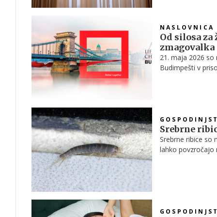
NASLOVNICA
Od silosa za
zmagovalka n
21. maja 2026 so 
Budimpešti v priso
vse Evrope. Mednar
izbrala najlepšo f
skupnega zmagova
GOSPODINJS
Srebrne ribi
Srebrne ribice so 
lahko povzročajo n
običajno kaže na v
njihovega življenjs
GOSPODINJS