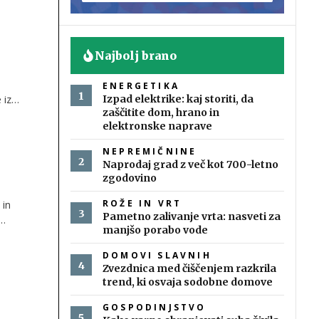
Najbolj brano
ENERGETIKA
 iz
Izpad elektrike: kaj storiti, da
zaščitite dom, hrano in
jektov
elektronske naprave
ah in
NEPREMIČNINE
Naprodaj grad z več kot 700-letno
zgodovino
ROŽE IN VRT
 in
Pametno zalivanje vrta: nasveti za
manjšo porabo vode
je
DOMOVI SLAVNIH
Zvezdnica med čiščenjem razkrila
trend, ki osvaja sodobne domove
GOSPODINJSTVO