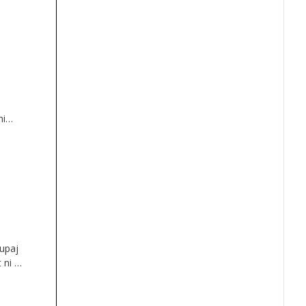
ni
ačji
kupaj
 ni le