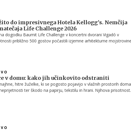
 žito do impresivnega Hotela Kellogg's. Nemčija
atečaja Life Challenge 2026
na dogodku Baumit Life Challenge v koncertni dvorani Vigadó v
tnosti približno 500 gostov počastili izjemne arhitekturne mojstrovine
odna žirija uglednih arhitektov je izmed več kot 350 prijavljenih pro
asado v Evropi ter nagradila šest zmagovalcev v posameznih kategorij
lca.
TVO
ce v domu: kako jih učinkovito odstraniti
majhne, hitre žuželke, ki se pogosto pojavijo v vlažnih prostorih doma
eprijetnosti ter škodo na papirju, tekstilu in hrani. Njihova prisotnost
išjo vlažnost v prostoru, zato je za trajno rešitev ključno razumevan
kega cikla in pravilni ukrepi za odstranjevanje.
TVO