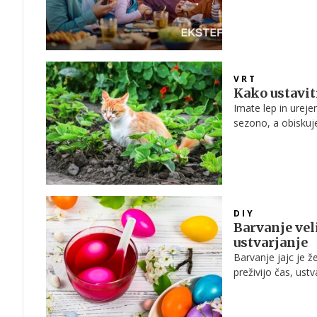
VRT
Kako ustavit
Imate lep in ureje
sezono, a obiskuj
'obiski' ne ogroža
iztrebki predstavlj
površine, ki jih up
DIY
Barvanje vel
ustvarjanje
Barvanje jajc je ž
preživijo čas, ust
običaj ali estetsk