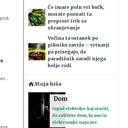
Če imate poln vrt bučk,
morate poznati ta
 prod,
preprost trik za
shranjevanje
Večina ta ostanek po
pikniku zavrže – vrtnarji
pa prisegajo, da
paradižnik zaradi njega
os
bolje rodi
trende
Moja hiša
Dom
Izpad elektrike: kaj storiti,
da zaščitite dom, hrano in
elektronske naprave
doma.