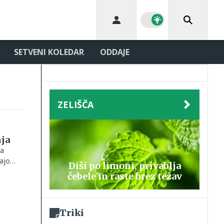
SETVENI KOLEDAR
ODDAJE
ZELIŠČA
nja
da
šajo
Diši po limoni, privablja
čebele in raste brez težav
Triki