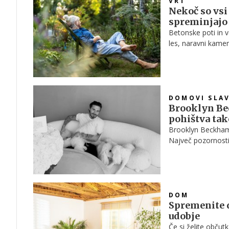
VRT
Nekoč so vsi 
spreminjajo 
Betonske poti in v
les, naravni kamen 
DOMOVI SLA
Brooklyn Bec
pohištva tak
Brooklyn Beckham 
Največ pozornosti 
opremljanja dnevn
DOM
Spremenite d
udobje
Če si želite občut