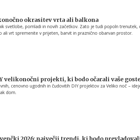
ikonočno okrasitev vrta ali balkona
nik svetlobe, pomladi in novih začetkov. Zato je tudi popoln trenutek,
o ali vrt spremenite v prijeten, barvit in praznično obarvan prostor.
Y velikonočni projekti, ki bodo očarali vaše gost
vnih, cenovno ugodnih in čudovitih DIY projektov za Veliko noč – ideje
sak dom.
venčki 2026: največji trendi, ki bodo prevladovali