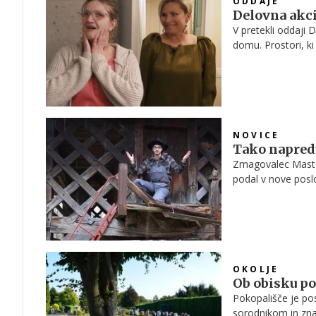
ODDAJE
Delovna akci
V pretekli oddaji 
domu. Prostori, ki
svetlobe in novih 
celotne družine.
NOVICE
Tako napred
Zmagovalec Maste
podal v nove posl
nakupom posestva 
njegova kmetija? K
birokracije, svojo
kmeta.
OKOLJE
Ob obisku po
Pokopališče je pos
sorodnikom in znan