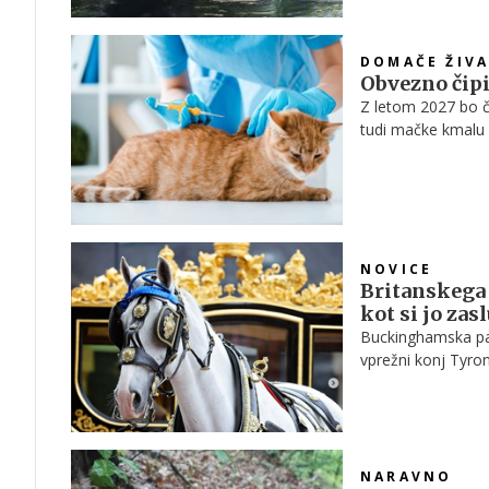
DOMAČE ŽIVA
Obvezno čipi
Z letom 2027 bo č
tudi mačke kmalu d
vrnitev domov v p
izkoristiti skoraj 
NOVICE
Britanskega 
kot si jo zasl
Buckinghamska pala
vprežni konj Tyrone
najpomembnejšimi 
upokojil.
NARAVNO