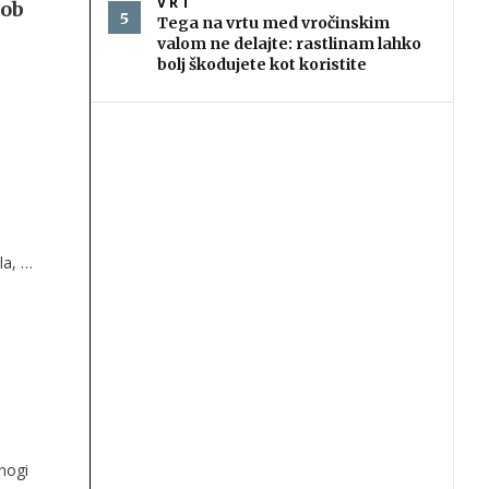
VRT
gob
Tega na vrtu med vročinskim
e
valom ne delajte: rastlinam lahko
bolj škodujete kot koristite
i
a, je
nogi