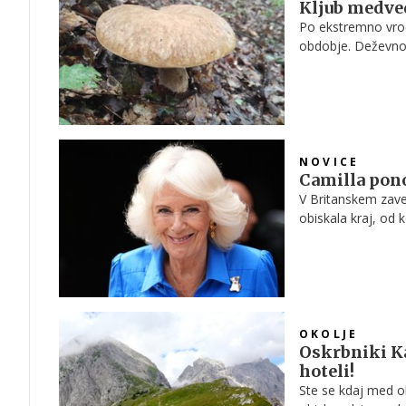
Kljub medved
Po ekstremno vroč
obdobje. Deževno v
jesenska gobarska 
torej odpravili v 
NOVICE
Camilla pono
V Britanskem zavet
obiskala kraj, od 
pa soproga kralja 
OKOLJE
Oskrbniki Ka
hoteli!
Ste se kdaj med o