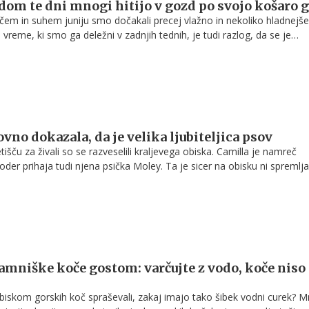
om te dni mnogi hitijo v gozd po svojo košaro 
em in suhem juniju smo dočakali precej vlažno in nekoliko hladnejš
reme, ki smo ga deležni v zadnjih tednih, je tudi razlog, da se je
sezona pričela nekoliko prej, kot smo vajeni sicer. Če se boste te dn
gozd, ne pozabite, da tam veljajo določena pravila vedenja.
vno dokazala, da je velika ljubiteljica psov
išču za živali so se razveselili kraljevega obiska. Camilla je namreč
koder prihaja tudi njena psička Moley. Ta je sicer na obisku ni spremljal
Karla kasneje objavila njen portret.
mniške koče gostom: varčujte z vodo, koče niso
biskom gorskih koč spraševali, zakaj imajo tako šibek vodni curek? M