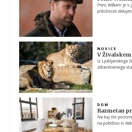
Princ William je v
priložnosti delujet
odpravil sam in v 
NOVICE
V Živalskem 
Iz Ljubljanskega ž
zdravstvenega stan
DOM
Razmetan pro
Na kaj ste pozorni
na pohištvo in deko
zapodijo v kosmate