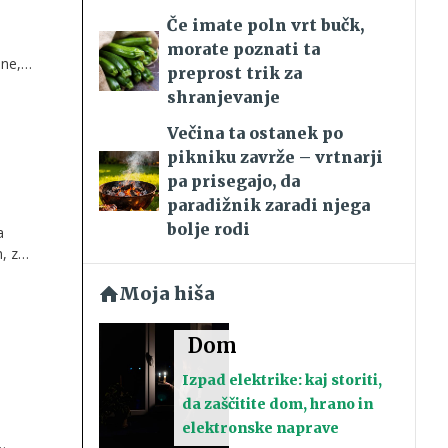
Če imate poln vrt bučk,
morate poznati ta
ine,
preprost trik za
shranjevanje
Večina ta ostanek po
pikniku zavrže – vrtnarji
pa prisegajo, da
paradižnik zaradi njega
bolje rodi
a
, z
duje
Moja hiša
ega
Dom
Izpad elektrike: kaj storiti,
da zaščitite dom, hrano in
elektronske naprave