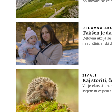
obiskovalci se cel
Dejstvo je, da so 
težko napovedati, 
pripravi obrokov.
DELOVNA AKC
Takšen je d
Delovna akcija se 
mladi štiričlanski 
živela ločeno.
ŽIVALI
Kaj storiti, 
Vrt je ekosistem, 
listjem in vejami 
nesreča? Preberite