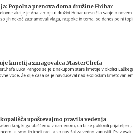
ja: Popolna prenova doma družine Hribar
Delovne akcije je Ana z mojstri družini Hribar uresničila sanje o novem
 so jih nekoč zaznamovali vlaga, razpoke in tema, so danes polni topl
začetkov. Prenova ni spremenila le videza hiše, temveč tudi življenje
uje kmetija zmagovalca MasterChefa
rChefa Luka Pangos se je z nakupom stare kmetije v okolici Laškeg
ovne vode. Že dlje časa se je navduševal nad ekološkim kmetovanjem
pa je naredil korak v smeri uresničevanja svojih sanj. In kako napre
ot je razvidno iz njegovih hudomušnih objav, je v fazi učenja in
 pot v svet slovenskih kmetovalcev pa je združil s promocijo slovensk
kopališča upoštevajmo pravila vedenja
eben kraj, ki ga obiščemo z namenom, da bi se poklonili prijateljem,
cem, ki smo jih imeli radi, a so nas žal za vedno zapustili. Prav vsak