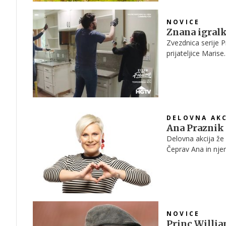
NOVICE
Znana igralk
Zvezdnica serije P
prijateljice Marise
DELOVNA AKC
Ana Praznik 
Delovna akcija že 7
Čeprav Ana in njen
ljudem, ki to potre
nam v preteklih le
stikih.
NOVICE
Princ Willi