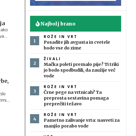
ja
Najbolj brano
tako
ova
ROŽE IN VRT
st
Posadite jih avgusta in cvetele
bodo vse do zime
ŽIVALI
Mačka poleti premalo pije? Ti triki
jo bodo spodbudili, da zaužije več
vode
rbe,
ROŽE IN VRT
Črne pege na vrtnicah? Ta
ski
preprosta sestavina pomaga
rimi
preprečiti težavo
mreč
ROŽE IN VRT
Pametno zalivanje vrta: nasveti za
manjšo porabo vode