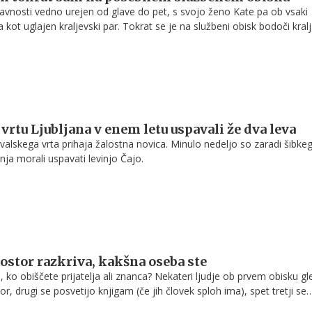
 javnosti vedno urejen od glave do pet, s svojo ženo Kate pa ob vsaki
a kot uglajen kraljevski par. Tokrat se je na službeni obisk bodoči kralj
nekoliko drugačni opravi kot smo ga vajeni.
vrtu Ljubljana v enem letu uspavali že dva leva
ivalskega vrta prihaja žalostna novica. Minulo nedeljo so zaradi šibke
ja morali uspavati levinjo Čajo.
stor razkriva, kakšna oseba ste
, ko obiščete prijatelja ali znanca? Nekateri ljudje ob prvem obisku g
r, drugi se posvetijo knjigam (če jih človek sploh ima), spet tretji se
ga ljubljenčka, ki prijazno zre vanje. Le malo ljudi pa posveti pozorn