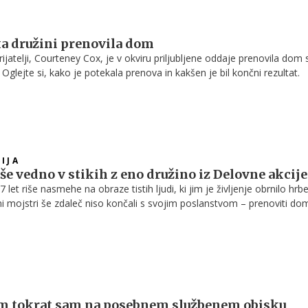
a družini prenovila dom
rijatelji, Courteney Cox, je v okviru priljubljene oddaje prenovila dom 
. Oglejte si, kako je potekala prenova in kakšen je bil končni rezultat.
IJA
še vedno v stikih z eno družino iz Delovne akcije
 let riše nasmehe na obraze tistih ljudi, ki jim je življenje obrnilo hrbe
i mojstri še zdaleč niso končali s svojim poslanstvom – prenoviti do
bujejo in sami ne bi zmogli –, smo mi naredili kratek pregled tistih, ki
tih najbolj vtisnili v spomin. Ana pa nam je zaupala, s kom je še vedno
am tokrat sam na posebnem službenem obisku