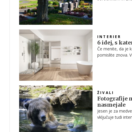
izmed nas ima prav
uvidevni, spoštlji
sicer skozi vse le
večja, velja posebe
INTERIER
6 idej, s kat
Če menite, da je k
pomislite znova. 
kopalnico, v kater
ospredje postavlja
kot zdaj, da nadgr
ŽIVALI
Fotografije
nasmejale
Jesen je za medved
vključuje tudi int
pod šape, z namen
primanjkuje.