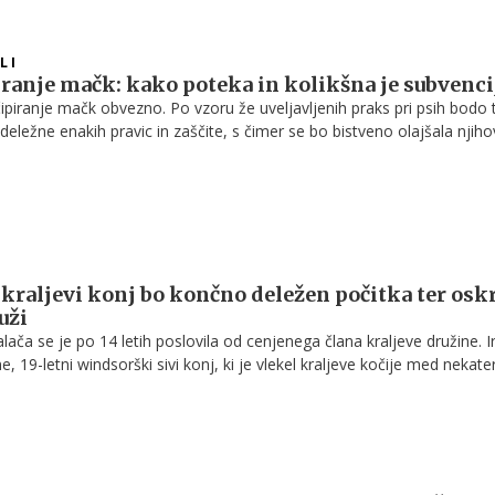
LI
ranje mačk: kako poteka in kolikšna je subvenci
ipiranje mačk obvezno. Po vzoru že uveljavljenih praks pri psih bodo 
eležne enakih pravic in zaščite, s čimer se bo bistveno olajšala njih
rimeru izgube. Vsi lastniki mačk imate v prehodnem obdobju priložno
brezplačno mikročipiranje, saj država krije stroške do 30 evrov.
kraljevi konj bo končno deležen počitka ter osk
uži
ča se je po 14 letih poslovila od cenjenega člana kraljeve družine. Ir
, 19-letni windsorški sivi konj, ki je vlekel kraljeve kočije med nekate
dogodki monarhije, se je po desetletju in pol 'plemenite službe' na