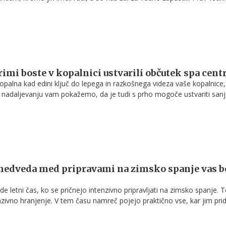
ico, da to stori v miru in tišini, zato ob obisku pokopališča bodimo
vi in pozorni, da s svojo dejavnostjo ne motimo drugih. Na pokopališč
to veljajo določena pravila, ki pa jih ob 1. novembru, ko bo gneča še to
j ozavestiti.
erimi boste v kopalnici ustvarili občutek spa cent
opalna kad edini ključ do lepega in razkošnega videza vaše kopalnice,
V nadaljevanju vam pokažemo, da je tudi s prho mogoče ustvariti san
i boste lahko uživali kot ob obisku spa centra. Glede na napovedi, ki le
jo prho in nekoliko v ozadje potiskajo kopalno kad, ni boljšega trenu
adite svojo kopalnico in iz nje ustvarite razkošni spa.
 medveda med pripravami na zimsko spanje vas 
e letni čas, ko se pričnejo intenzivno pripravljati na zimsko spanje. 
enzivno hranjenje. V tem času namreč pojejo praktično vse, kar jim pri
om, da bi si zagotovili dovolj maščobe v času, ko hrane zunaj