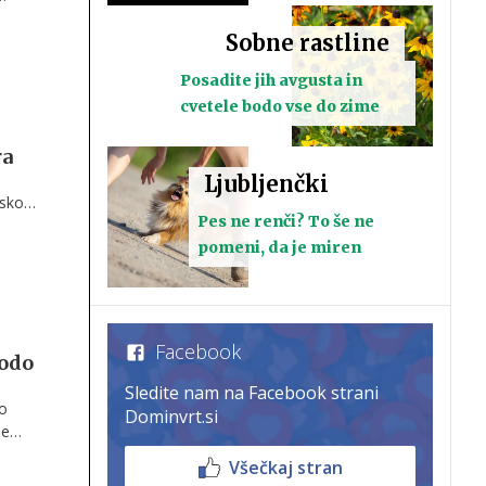
Sobne rastline
u
liko
Posadite jih avgusta in
cvetele bodo vse do zime
ra
Ljubljenčki
jsko
Pes ne renči? To še ne
tos v
tka
pomeni, da je miren
Facebook
bodo
Sledite nam na Facebook strani
To
Dominvrt.si
de
Všečkaj stran