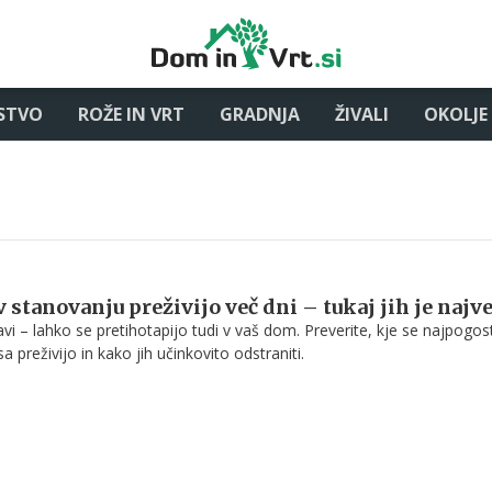
STVO
ROŽE IN VRT
GRADNJA
ŽIVALI
OKOLJE
 stanovanju preživijo več dni – tukaj jih je najv
ravi – lahko se pretihotapijo tudi v vaš dom. Preverite, kje se najpogos
sa preživijo in kako jih učinkovito odstraniti.