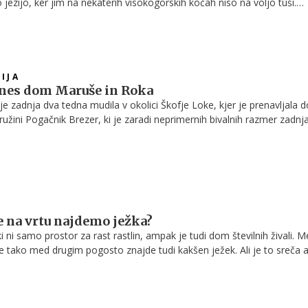
o jezijo, ker jim na nekaterih visokogorskih kočah niso na voljo tuši.
v gorah odvisni od deževnice, ki jo shranjujejo v zalogovniku, ker pa j
kdaj bo spet deževalo, morajo z vodo ves čas varčevati. Tudi pri izbiri
IJA
anes dom Maruše in Roka
je zadnja dva tedna mudila v okolici Škofje Loke, kjer je prenavljala 
družini Pogačnik Brezer, ki je zaradi neprimernih bivalnih razmer zadnja
če na vrtu najdemo ježka?
ki ni samo prostor za rast rastlin, ampak je tudi dom številnih živali. 
se tako med drugim pogosto znajde tudi kakšen ježek. Ali je to sreča a
 v nadaljevanju.