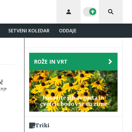
SETVENI KOLEDAR
ODDAJE
ROŽE IN VRT
eč
teje
Posadite jih avgusta in
cvetele bodo vse do zime
Triki