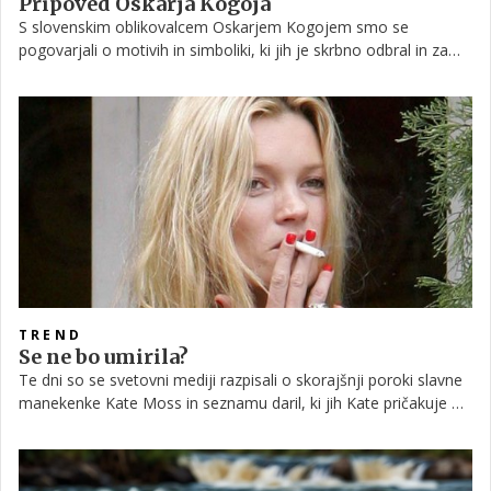
Pripoved Oskarja Kogoja
S slovenskim oblikovalcem Oskarjem Kogojem smo se
pogovarjali o motivih in simboliki, ki jih je skrbno odbral in za
zmeraj vtisnil v svoje izdelke. Še posebej so nas zanimali tisti, ki
nosijo prvine slovenske kulture. Mojster oblikovanja nas je
odvedel v čarobni svet brezčasnih umetnin, ki so nastale v
njegovih rokah. Preberite!
TREND
Se ne bo umirila?
Te dni so se svetovni mediji razpisali o skorajšnji poroki slavne
manekenke Kate Moss in seznamu daril, ki jih Kate pričakuje od
svojih povabljencev in povabljenk. Vas zanima manekenkin
izbor?