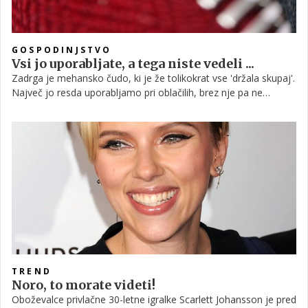
GOSPODINJSTVO
Vsi jo uporabljate, a tega niste vedeli ...
Zadrga je mehansko čudo, ki je že tolikokrat vse 'držala skupaj'.
Največ jo resda uporabljamo pri oblačilih, brez nje pa ne
moremo niti pri kovčkih, torbah, športni opremi ter šotorih. A ne
glede na razširjenost uporabe, o njej ne vemo skorajda nič.
TREND
Noro, to morate videti!
Oboževalce privlačne 30-letne igralke Scarlett Johansson je pred