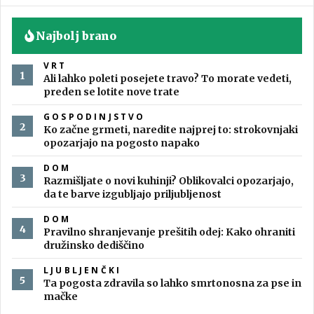
Najbolj brano
VRT
Ali lahko poleti posejete travo? To morate vedeti,
preden se lotite nove trate
GOSPODINJSTVO
Ko začne grmeti, naredite najprej to: strokovnjaki
opozarjajo na pogosto napako
DOM
Razmišljate o novi kuhinji? Oblikovalci opozarjajo,
da te barve izgubljajo priljubljenost
DOM
Pravilno shranjevanje prešitih odej: Kako ohraniti
družinsko dediščino
LJUBLJENČKI
Ta pogosta zdravila so lahko smrtonosna za pse in
mačke