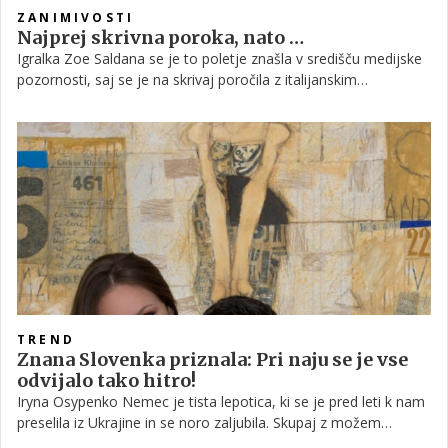
ZANIMIVOSTI
Najprej skrivna poroka, nato …
Igralka Zoe Saldana se je to poletje znašla v središču medijske
pozornosti, saj se je na skrivaj poročila z italijanskim
umetnikom Marcom Peregom, sedaj pa prodaja svojo
razkošno vilo v Los Angelesu.
TREND
Znana Slovenka priznala: Pri naju se je vse
odvijalo tako hitro!
Iryna Osypenko Nemec je tista lepotica, ki se je pred leti k nam
preselila iz Ukrajine in se noro zaljubila. Skupaj z možem
Matjažem sta si po le nekaj mesecih videvanja ustvarila prijeten