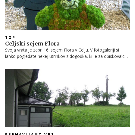
TOP
Celjski sejem Flora
Svoja vrata je zaprl 16. sejem Flora v Celju. V fotogaleriji si
lahko pogledate nekej utrinkov z dogodka, ki je za obiskovalce
v prvi vrsti prava paša za oči.
PRENAVLJAMO VRT