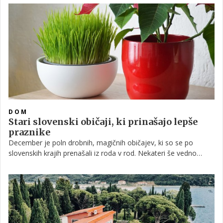
seznam slavnih gostov, temveč za skrivnostnega kužka.
DOM
Stari slovenski običaji, ki prinašajo lepše
praznike
December je poln drobnih, magičnih običajev, ki so se po
slovenskih krajih prenašali iz roda v rod. Nekateri še vedno
živijo v domovih, drugi se vračajo kot prijetna nostalgija - kot
tisti nežni rituali, ki nas naučijo upočasniti korak in si ustvariti
malo svetlobe sredi mrzle in sive zime.