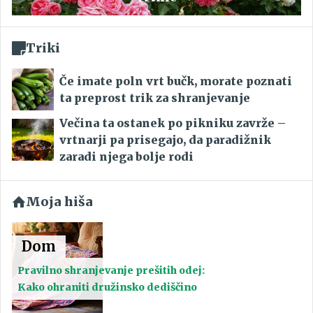
Triki
Če imate poln vrt bučk, morate poznati
ta preprost trik za shranjevanje
Večina ta ostanek po pikniku zavrže –
vrtnarji pa prisegajo, da paradižnik
zaradi njega bolje rodi
Moja hiša
Dom
Pravilno shranjevanje prešitih odej:
Kako ohraniti družinsko dediščino