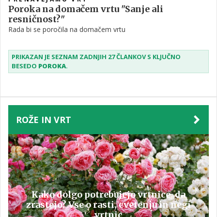
Poroka na domačem vrtu "Sanje ali
resničnost?"
Rada bi se poročila na domačem vrtu
PRIKAZAN JE SEZNAM ZADNJIH 27 ČLANKOV S KLJUČNO
BESEDO
POROKA
.
ROŽE IN VRT
Kako dolgo potrebujejo vrtnice, da
zrastejo? Vse o rasti, cvetenju in negi
vrtnic