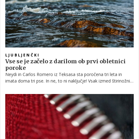
LJUBLJENČKI
Vse se je začelo z darilom ob prvi obletnici
poroke
Neydi in Carlos Romero iz Teksasa sta poročena tri leta in
imata doma tri pse. In ne, to ni naključje! Vsak izmed štirinožnih
kosmatincev je k hiši prišel na obletnico njune poroke, tradicija
pa se bo še nadaljevala.