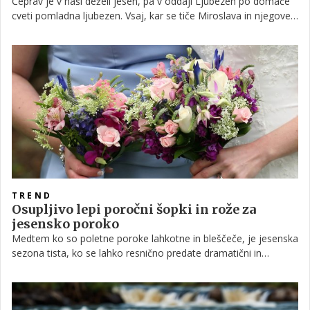
Čeprav je v naši deželi jesen, pa v oddaji Ljubezen po domače
cveti pomladna ljubezen. Vsaj, kar se tiče Miroslava in njegove
izbranke. Tudi Franc se ima zelo lepo, še posebno, ko skupaj z
Danico odpotujeta na morje, kjer pa ju pričaka veliko
presenečenje.
TREND
Osupljivo lepi poročni šopki in rože za
jesensko poroko
Medtem ko so poletne poroke lahkotne in bleščeče, je jesenska
sezona tista, ko se lahko resnično predate dramatični in
jesensko razpoloženi barvni paleti.