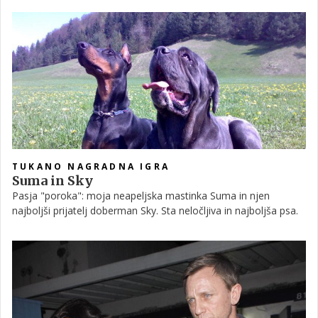
dom, v katerem sta našla prostor tudi za štirinožnega
kosmatinca Maxija, medtem ko bosta na dojenčka še malo
počakala.
TUKANO NAGRADNA IGRA
Suma in Sky
Pasja "poroka": moja neapeljska mastinka Suma in njen
najboljši prijatelj doberman Sky. Sta neločljiva in najboljša psa.