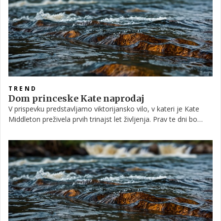
TREND
Dom princeske Kate naprodaj
V prispevku predstavljamo viktorijansko vilo, v kateri je Kate
Middleton preživela prvih trinajst let življenja. Prav te dni bo
rezidenca prišla na nepremičninski trg in prodajalci si obetajo
velike zaslužke!