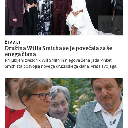
ŽIVALI
Družina Willa Smitha se je povečala za še
enega člana
Priljubljeni zvezdnik Will Smith in njegova žena Jada Pinket
Smith sta posvojila novega družinskega člana. Vrata svojega
novega doma sta namreč odprla pasjemu mladičku, ki sta mu
nadela ime Lucco.