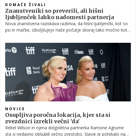
DOMAČE ŽIVALI
Znanstveniki so preverili, ali hišni
ljubljenček lahko nadomesti partnerja
Nova znanstvena raziskava razkriva, da hišni ljubljenčki, kot so
psi in mačke, izboljšujejo naše počutje skoraj tako močno kot
zakonska zveza ali redna druženja s prijatelji in sorodniki.
Nekateri raziskovalci celo pravijo, da je njihov 'učinek na srečo'
vreden kar 83.000 evrov na leto!
NOVICE
Osupljiva poročna lokacija, kjer sta si
zvezdnici izrekli večni 'da'
Rebel Wilson in njena dolgoletna partnerka Ramone Agrume
sta si nedavno obljubili večno zvestobo. Slavje je potekalo na