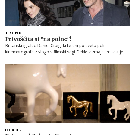
TREND
Privoščita si "na polno"!
Britanski igralec Daniel Craig, ki te dni po svetu polni
kinematografe z vlogo v filmski sagi Dekle z zmajskim tatujem,
je pred skoraj šestimi meseci stopil v zakonski stan z igralsko
kolegico Rachel Weisz.
DEKOR