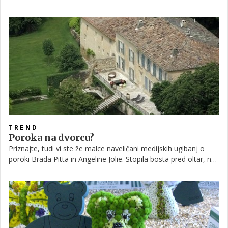
par britanske kraljeve družine, ki tam preživlja svoje medene
tedne. V prispevku si oglejte nekaj utrinkov z enega od
tamkajšnjih otokov!
TREND
Poroka na dvorcu?
Priznajte, tudi vi ste že malce naveličani medijskih ugibanj o
poroki Brada Pitta in Angeline Jolie. Stopila bosta pred oltar, ne
bosta stopila pred oltar … In tako neštetokrat. A tokrat pravijo,
da gre zares!