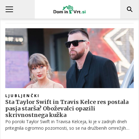
POROKA
LJUBLJENČKI
Sta Taylor Swift in Travis Kelce res postala
pasja starša? Oboževalci opazili
skrivnostnega kužka
Po poroki Taylor Swift in Travisa Kelceja, ki je v zadnjih dneh
pritegnila ogromno pozornosti, so se na družbenih omrežjih
pojavile nove govorice. Tokrat ne gre za poročno obleko ali