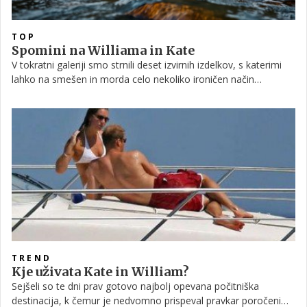
TOP
Spomini na Williama in Kate
V tokratni galeriji smo strnili deset izvirnih izdelkov, s katerimi
lahko na smešen in morda celo nekoliko ironičen način
počastimo poroko, ki se je konec aprila odvila na angleškem
kraljevem dvoru.
TREND
Kje uživata Kate in William?
Sejšeli so te dni prav gotovo najbolj opevana počitniška
destinacija, k čemur je nedvomno prispeval pravkar poročeni