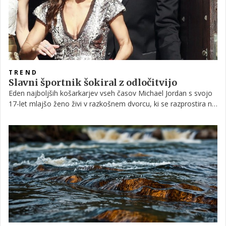
TREND
Slavni športnik šokiral z odločitvijo
Eden najboljših košarkarjev vseh časov Michael Jordan s svojo
17-let mlajšo ženo živi v razkošnem dvorcu, ki se razprostira na
nekaj manj kot 3.500 kvadratnih metrih, a je pred dnevi
dobesedno šokiral z novico, da je, glede na to, da pričakujeta
dvojčici, njihovo domovanje premajhno, zato je zaprosil za
dovoljenje za prizidek.