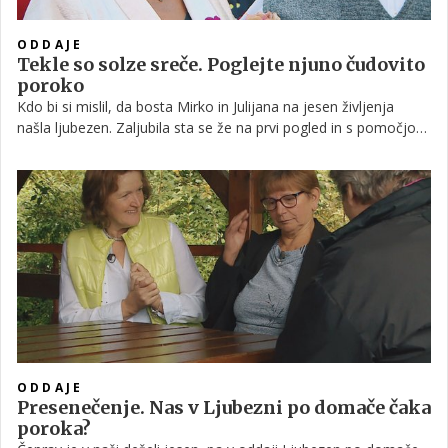
ODDAJE
Tekle so solze sreče. Poglejte njuno čudovito
poroko
Kdo bi si mislil, da bosta Mirko in Julijana na jesen življenja
našla ljubezen. Zaljubila sta se že na prvi pogled in s pomočjo
ostalih kandidatk njuno zvezo tudi zapečatila z neformalno
poroko. Poglejte si ganljivi trenutek, kjer sta pred Tanjo in
pričami rekla večni da.
ODDAJE
Presenečenje. Nas v Ljubezni po domače čaka
poroka?