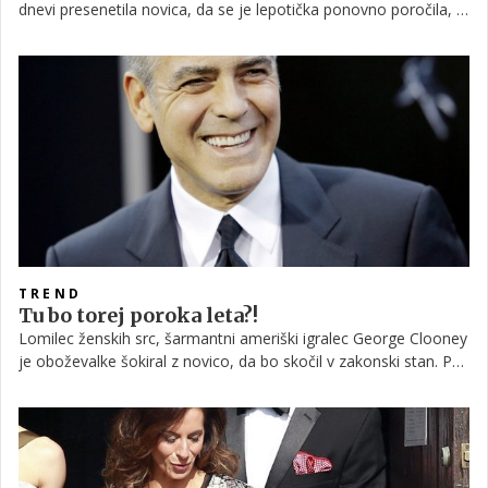
dnevi presenetila novica, da se je lepotička ponovno poročila, in
sicer je v drugo večno zvestobo obljubila francoskemu
novinarju Romainu Dauriacu, s katerim ima hčerkico Rose.
Tokrat pa vam razkrivamo, kje je potekala poročna slovestnost.
TREND
Tu bo torej poroka leta?!
Lomilec ženskih src, šarmantni ameriški igralec George Clooney
je oboževalke šokiral z novico, da bo skočil v zakonski stan. Po
komaj sedmih mesecih zveze je za roko zaprosil britansko
odvetnico Amal Alamuddin, poročila pa naj bi se v razkošnem
gradu Highclere.