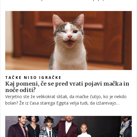
očarljivi lokaciji v italijanskem obalnem mestu. Pokukali smo v
notranjost dihjemajočega hotela, ki sta ga nevesti izbrali za to
pomembno priložnost.
TAČKE NISO IGRAČKE
Kaj pomeni, če se pred vrati pojavi mačka in
noče oditi?
Verjetno ste že velikokrat slišali, da mačke čutijo, ko je nekdo
bolan? Že iz časa starega Egipta velja tudi, da izžarevajo
posebno energijo. Mačke so zagotovo posebne živali tudi
zaradi svoje prijaznosti in milosti. Kaj pa pomeni ljudsko
prepričanje, ko se mačka pojavi pred vašimi vrati in noče oditi?