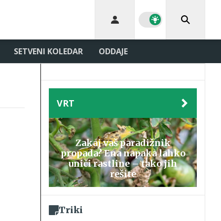
SETVENI KOLEDAR
ODDAJE
VRT
Zakaj vaš paradižnik
propada? Ena napaka lahko
uniči rastline – tako jih
rešite
Triki