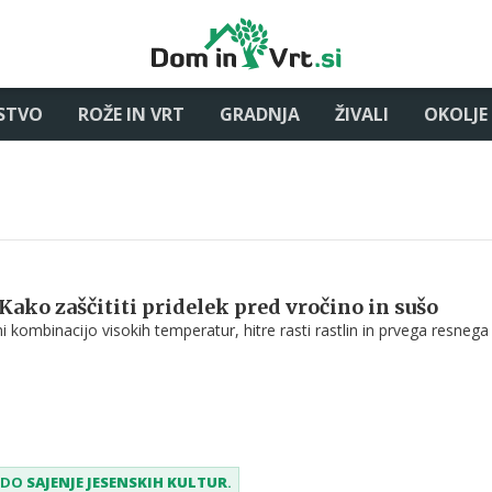
STVO
ROŽE IN VRT
GRADNJA
ŽIVALI
OKOLJE
: Kako zaščititi pridelek pred vročino in sušo
ni kombinacijo visokih temperatur, hitre rasti rastlin in prvega resnega
SEDO
SAJENJE JESENSKIH KULTUR
.