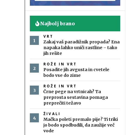
Najbolj brano
VRT
Zakaj vaš paradižnik propada? Ena
napaka lahko uniči rastline – tako
jih rešite
ROŽE IN VRT
Posadite jih avgusta in cvetele
bodo vse do zime
ROŽE IN VRT
Črne pege na vrtnicah? Ta
preprosta sestavina pomaga
preprečiti težavo
ŽIVALI
Mačka poleti premalo pije? Ti triki
jo bodo spodbudili, da zaužije več
vode