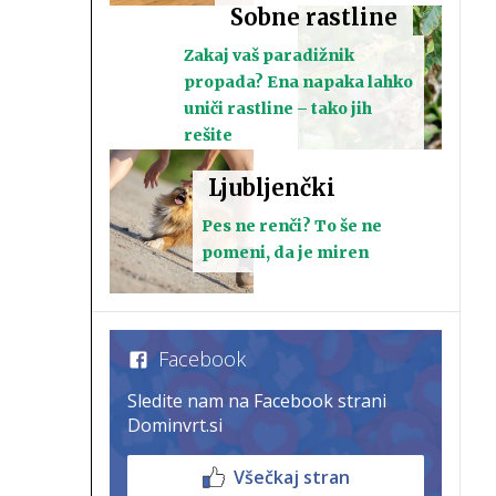
Sobne rastline
Zakaj vaš paradižnik
propada? Ena napaka lahko
uniči rastline – tako jih
rešite
Ljubljenčki
Pes ne renči? To še ne
pomeni, da je miren
Facebook
Sledite nam na Facebook strani
Dominvrt.si
Všečkaj stran