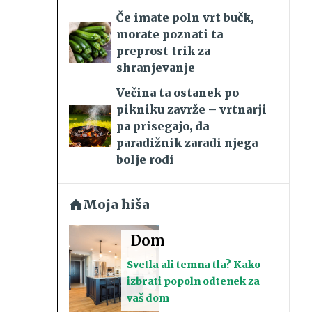
Če imate poln vrt bučk,
morate poznati ta
preprost trik za
shranjevanje
Večina ta ostanek po
pikniku zavrže – vrtnarji
pa prisegajo, da
paradižnik zaradi njega
bolje rodi
Moja hiša
Dom
Svetla ali temna tla? Kako
izbrati popoln odtenek za
vaš dom