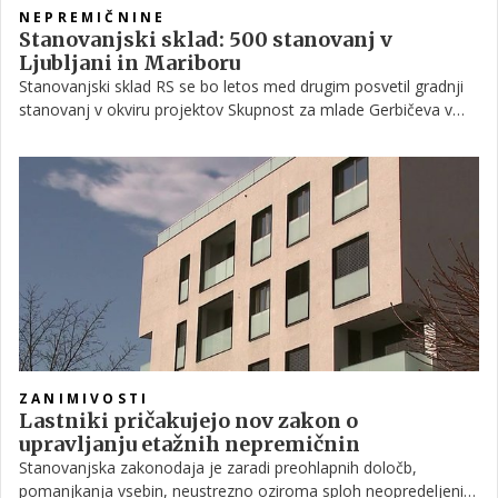
NEPREMIČNINE
Stanovanjski sklad: 500 stanovanj v
Ljubljani in Mariboru
Stanovanjski sklad RS se bo letos med drugim posvetil gradnji
stanovanj v okviru projektov Skupnost za mlade Gerbičeva v
Ljubljani in Pod Pekrsko gorco v Mariboru. Za oba projekta so
podali vlogi za pridobitev gradbenega dovoljenja, gradnja
skupno več kot 500 stanovanj bo stekla še letos.
ZANIMIVOSTI
Lastniki pričakujejo nov zakon o
upravljanju etažnih nepremičnin
Stanovanjska zakonodaja je zaradi preohlapnih določb,
pomanjkanja vsebin, neustrezno oziroma sploh neopredeljenih