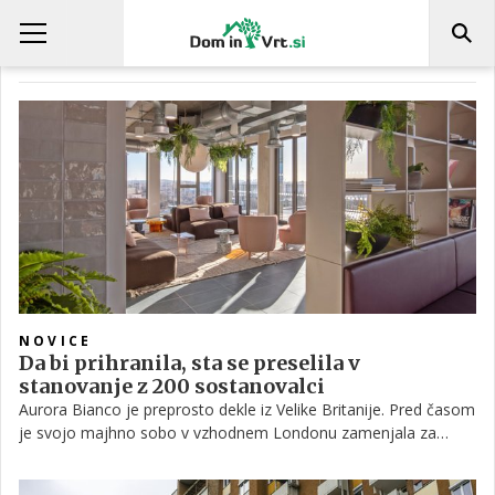
STANOVANJSKA SKUPNOST
NOVICE
Da bi prihranila, sta se preselila v
stanovanje z 200 sostanovalci
Aurora Bianco je preprosto dekle iz Velike Britanije. Pred časom
je svojo majhno sobo v vzhodnem Londonu zamenjala za
stanovanje z 200 sostanovalci in pravi, da je to najboljši način
za prihranek denarja. Preberite, kako ji je to uspelo.