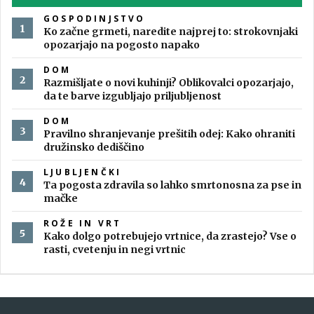
GOSPODINJSTVO
Ko začne grmeti, naredite najprej to: strokovnjaki
opozarjajo na pogosto napako
DOM
Razmišljate o novi kuhinji? Oblikovalci opozarjajo,
da te barve izgubljajo priljubljenost
DOM
Pravilno shranjevanje prešitih odej: Kako ohraniti
družinsko dediščino
LJUBLJENČKI
Ta pogosta zdravila so lahko smrtonosna za pse in
mačke
ROŽE IN VRT
Kako dolgo potrebujejo vrtnice, da zrastejo? Vse o
rasti, cvetenju in negi vrtnic