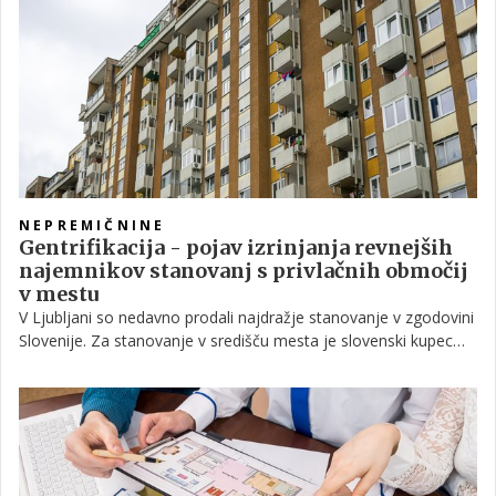
NEPREMIČNINE
Gentrifikacija - pojav izrinjanja revnejših
najemnikov stanovanj s privlačnih območij
v mestu
V Ljubljani so nedavno prodali najdražje stanovanje v zgodovini
Slovenije. Za stanovanje v središču mesta je slovenski kupec
odštel kar pet milijonov evrov. Tudi ostala nova stanovanja, ki
se gradijo v Ljubljani, niso dostopna niti kupcem s sicer
nadpovprečnimi plačami. Razkorak med revnimi in bogatimi je
vse večji, manj premožnejše iz mestnega središča izpodrivajo
tisti z debelimi denarnicami. Se tudi pri nas dogaja gentrifikacija?