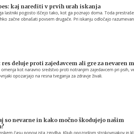
es: kaj narediti v prvih urah iskanja
a lastniki pogosto iščejo tako, kot ga poznajo doma. Toda prestraše
lahko začne obnašati povsem drugače. Pri iskanju odločajo razumevan
vilna prva reakcija in izkušnje ljudi, ki vedo, kako slediti njegovim kor
: res deluje proti zajedavcem ali gre za nevaren m
omenja kot naravno sredstvo proti notranjim zajedavcem pri psih, v
ovnjaki opozarjajo na resna tveganja za zdravje živali.
aj so nevarne in kako močno škodujejo našim
m?
imskem času ponovi ista zgodba. Kljub opozorilom strokovnjakov in kl