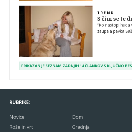
TREND
S čim se te 
“Ko nastopi huda 
zaupala pevka Saša
strah, da bo kdo t
Lastnikom kužkov 
bo pokanje petard
kako ukrepati ob 
PRIKAZAN JE SEZNAM ZADNJIH 14 ČLANKOV S KLJUČNO B
RUBRIKE:
Novice
Dom
Rože in vrt
Gradnja