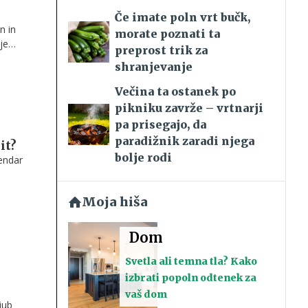
Če imate poln vrt bučk,
n in
morate poznati ta
je
preprost trik za
akom.
shranjevanje
Večina ta ostanek po
pikniku zavrže – vrtnarji
pa prisegajo, da
paradižnik zaradi njega
it?
bolje rodi
endar
Moja hiša
Dom
Svetla ali temna tla? Kako
izbrati popoln odtenek za
vaš dom
jub