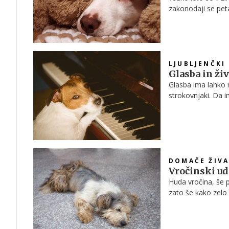
zakonodaji se peta
LJUBLJENČKI
Glasba in ži
Glasba ima lahko m
strokovnjaki. Da i
uspela s pomočjo k
sosede v bloku.
DOMAČE ŽIVA
Vročinski ud
Huda vročina, še p
zato še kako zelo
lahko naredite, j
toplotnega udara.