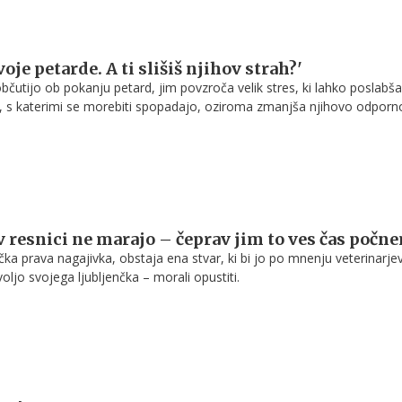
voje petarde. A ti slišiš njihov strah?'
i občutijo ob pokanju petard, jim povzroča velik stres, ki lahko poslabš
, s katerimi se morebiti spopadajo, oziroma zmanjša njihovo odporno
še vedno preveč. Preverite, kaj svetujejo veterinarji.
 resnici ne marajo – čeprav jim to ves čas počn
ka prava nagajivka, obstaja ena stvar, ki bi jo po mnenju veterinarje
voljo svojega ljubljenčka – morali opustiti.