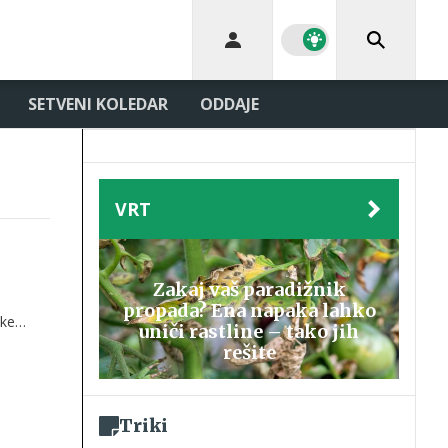
SETVENI KOLEDAR
ODDAJE
VRT
Zakaj vaš paradižnik
propada? Ena napaka lahko
ike
uniči rastline – tako jih
ce in
rešite
Triki