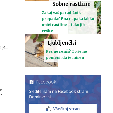
Sobne rastline
Zakaj vaš paradižnik
propada? Ena napaka lahko
uniči rastline – tako jih
rešite
Ljubljenčki
i je
Pes ne renči? To še ne
la
pomeni, da je miren
Facebook
je
Sledite nam na Facebook strani
ar
Dominvrt.si
ega
Všečkaj stran