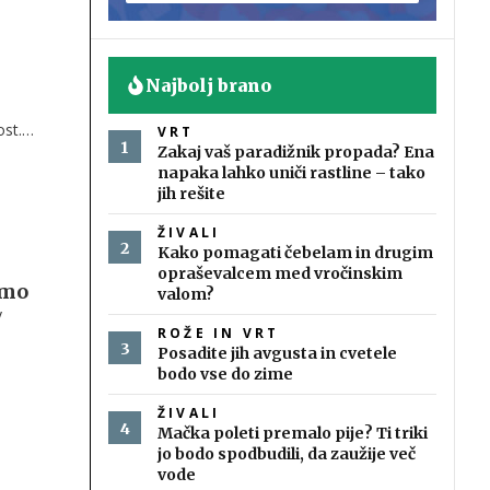
Najbolj brano
a
st.
VRT
Zakaj vaš paradižnik propada? Ena
napaka lahko uniči rastline – tako
jih rešite
ŽIVALI
Kako pomagati čebelam in drugim
opraševalcem med vročinskim
emo
valom?
v
ROŽE IN VRT
Posadite jih avgusta in cvetele
bodo vse do zime
ŽIVALI
Mačka poleti premalo pije? Ti triki
jo bodo spodbudili, da zaužije več
vode