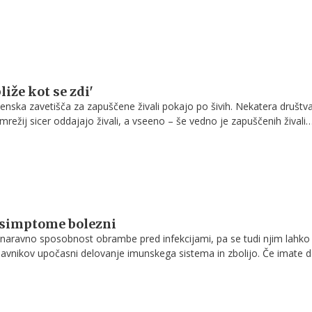
liže kot se zdi'
venska zavetišča za zapuščene živali pokajo po šivih. Nekatera društv
režij sicer oddajajo živali, a vseeno – še vedno je zapuščenih živali
jev premalo. Vodjem zavetišč grozijo, očita se jim, da evtanazirajo živ
Kaj se v resnici dogaja? Pogovarjali smo se s Polono Samec iz zave
 simptome bolezni
 naravno sposobnost obrambe pred infekcijami, pa se tudi njim lahko
dejavnikov upočasni delovanje imunskega sistema in zbolijo. Če imate
zorni na to, kako se obnašajo vaše ’ljubljenke’ in čim prej ukrepajte.