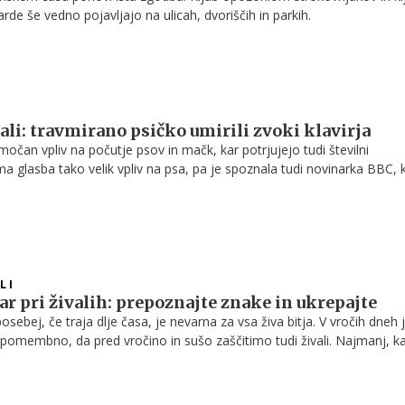
rde še vedno pojavljajo na ulicah, dvoriščih in parkih.
vali: travmirano psičko umirili zvoki klavirja
očan vpliv na počutje psov in mačk, kar potrjujejo tudi številni
ma glasba tako velik vpliv na psa, pa je spoznala tudi novinarka BBC, k
lasične glasbe umiriti svojo psičko, ki je z lajanjem in tuljenjem moti
LI
ar pri živalih: prepoznajte znake in ukrepajte
osebej, če traja dlje časa, je nevarna za vsa živa bitja. V vročih dneh 
 pomembno, da pred vročino in sušo zaščitimo tudi živali. Najmanj, k
e, da jim zagotovite senco, svežo vodo in prepoznate znake morebitn