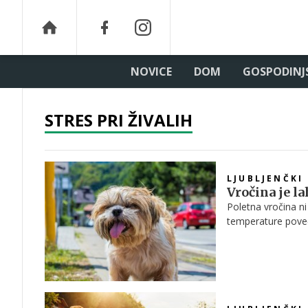
NOVICE
DOM
GOSPODINJ
STRES PRI ŽIVALIH
LJUBLJENČKI
Vročina je la
Poletna vročina ni
temperature poveča
Slovenije za varno 
prevoznike poziva,