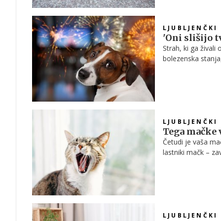
LJUBLJENČKI
'Oni slišijo t
Strah, ki ga žival
bolezenska stanja
Žal pa je pokanja 
LJUBLJENČKI
Tega mačke v
Četudi je vaša mač
lastniki mačk – za
LJUBLJENČKI