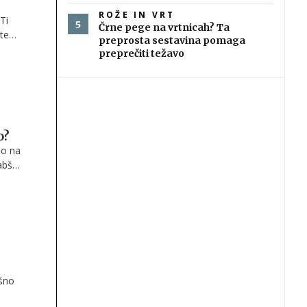
ROŽE IN VRT
Ti
Črne pege na vrtnicah? Ta
 tem
preprosta sestavina pomaga
močno
preprečiti težavo
v,
o?
jo na
abša,
ošno