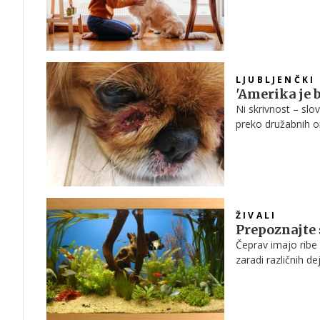
LJUBLJENČKI
'Amerika je b
Ni skrivnost – slo
preko družabnih om
preveč, posvojitel
po nepotrebnem … 
Horjul.
ŽIVALI
Prepoznajte
Čeprav imajo ribe
zaradi različnih 
akvarij, bodite po