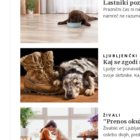
Lastniki poz
Praznični čas ni n
namreč ne razumej
jih vznemirja še 
zaznamuje konec l
najpomembnejši med
LJUBLJENČKI
Kaj se zgodi
Ljudje se ponavad
svoje skrbnike. Ka
da niso zmožni pos
ŽIVALI
''Prenos oku
Živalski vrt Ljublj
oskrbo divjih, pr