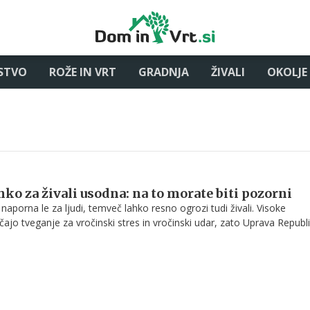
STVO
ROŽE IN VRT
GRADNJA
ŽIVALI
OKOLJE
hko za živali usodna: na to morate biti pozorni
 naporna le za ljudi, temveč lahko resno ogrozi tudi živali. Visoke
jo tveganje za vročinski stres in vročinski udar, zato Uprava Republ
hrano, veterinarstvo in varstvo rastlin lastnike hišnih ljubljenčkov, rej
 naj v vročih dneh poskrbijo za ustrezno zaščito živali.