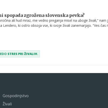
dni spopada zgrožena slovenska pevka?
vročina ali hud mraz, me vedno preganja misel na uboge živali,” nam 
 Lendero, ki ostro obsoja vse, ki svoje živali zanemarjajo. "Ves čas 
ako neodgovoren, da bo petardo vrgel preblizu ljudi ali kakšne živali."
priljubljena pevka polaga na srce, da jih v teh dneh, predvsem danes
 v polnem zamahu, ustrezno zavarujejo. Veterinarka Nika pa vam sve
pretiranem strahu psov zaradi pokanja.
ESEDO
STRES PRI ŽIVALIH
.
Gospodinjstvo
Živali