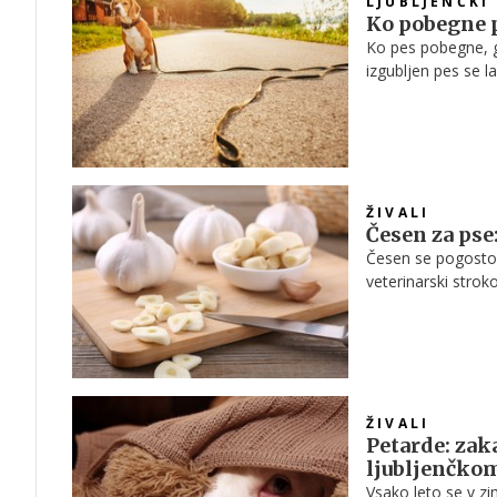
LJUBLJENČKI
Ko pobegne p
Ko pes pobegne, g
izgubljen pes se 
vedenja živali, pra
ŽIVALI
Česen za pse
Česen se pogosto 
veterinarski strok
ŽIVALI
Petarde: zak
ljubljenčko
Vsako leto se v z