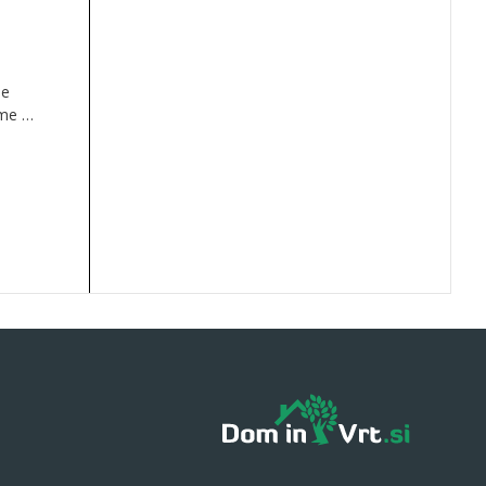
je
me je
, ko
tuje,