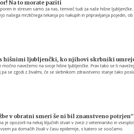
or! Na to morate paziti
aporen in stresen samo za nas, temveč tudi za naše hišne ljubljenčke. 
o našega mrzličnega tekanja po nakupih in pripravljanja pojedin, ob
pirotehnika, ki kljub številnim pozivom prenehanja uporabe še vedno 
eta. Stres in občutek zanemarjenosti lahko preženemo na več načino
 njimi pa je, verjeli ali ne – hrana!
 s hišnimi ljubljenčki, ko njihovi skrbniki umrej
i močno navežemo na svoje hišne ljubljenčke. Prav tako se ti naveže
j pa se zgodi z živalmi, če se skrbnikom zdravstveno stanje tako posl
krbeti niti zase ali pa celo umrejo?
žbe v obratni smeri še ni bil znanstveno potrjen''
ana je opozoril na nekaj ključnih stvari v zvezi z veterinarsko in vsespl
edvsem pa domačih živali v času epidemije, s katero se soočamo.