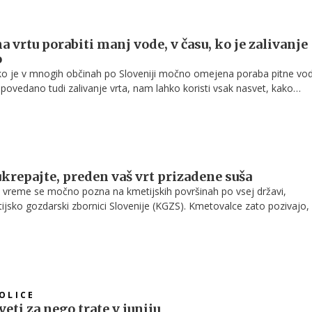
a vrtu porabiti manj vode, v času, ko je zalivanje
o
ko je v mnogih občinah po Sloveniji močno omejena poraba pitne vod
povedano tudi zalivanje vrta, nam lahko koristi vsak nasvet, kako
mu zagotoviti uspešno rast.
krepajte, preden vaš vrt prizadene suša
o vreme se močno pozna na kmetijskih površinah po vsej državi,
ijsko gozdarski zbornici Slovenije (KGZS). Kmetovalce zato pozivajo,
ske pridelave v sušnih razmerah ukrepajo pravočasno.
OLICE
eti za nego trate v juniju