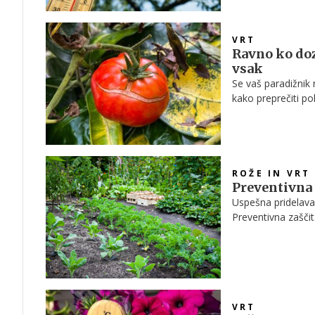
VRT
Ravno ko doz
vsak
Se vaš paradižnik 
kako preprečiti po
ROŽE IN VRT
Preventivna 
Uspešna pridelava 
Preventivna zašči
rastlin skozi celo
VRT