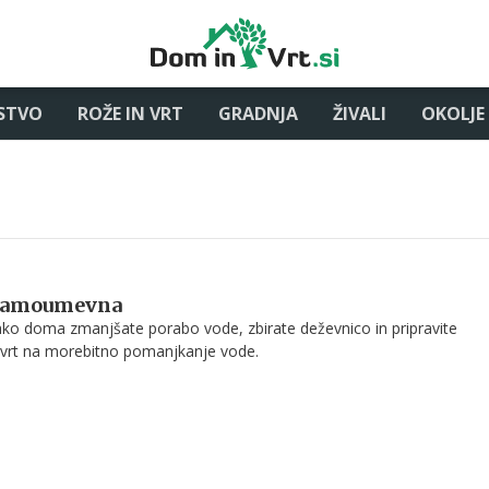
STVO
ROŽE IN VRT
GRADNJA
ŽIVALI
OKOLJE
 samoumevna
ahko doma zmanjšate porabo vode, zbirate deževnico in pripravite
 vrt na morebitno pomanjkanje vode.