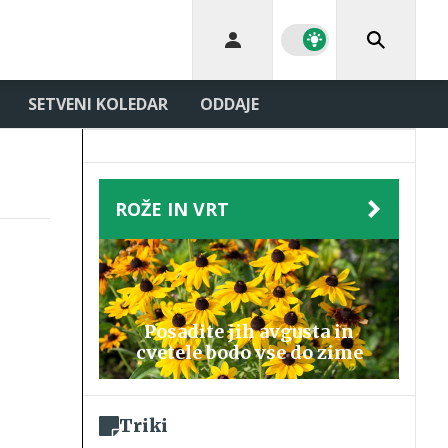
SETVENI KOLEDAR
ODDAJE
ROŽE IN VRT
Posadite jih avgusta in
cvetele bodo vse do zime
Triki