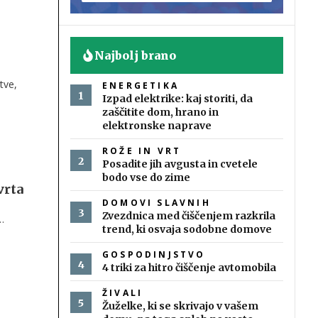
Najbolj brano
tve,
ENERGETIKA
Izpad elektrike: kaj storiti, da
zaščitite dom, hrano in
elektronske naprave
ROŽE IN VRT
Posadite jih avgusta in cvetele
bodo vse do zime
vrta
DOMOVI SLAVNIH
Zvezdnica med čiščenjem razkrila
trend, ki osvaja sodobne domove
GOSPODINJSTVO
4 triki za hitro čiščenje avtomobila
ŽIVALI
Žuželke, ki se skrivajo v vašem