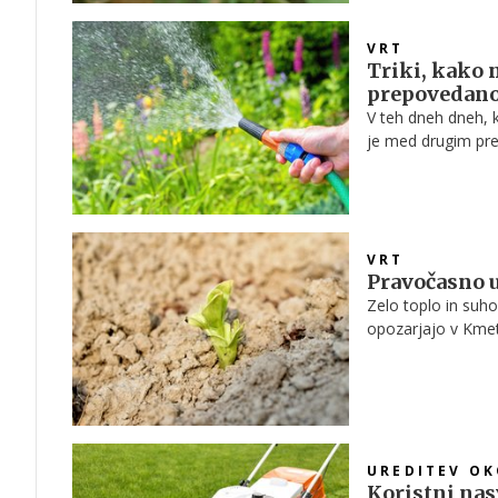
VRT
Triki, kako n
prepovedan
V teh dneh dneh, 
je med drugim pre
rastlinam kljub te
VRT
Pravočasno u
Zelo toplo in suh
opozarjajo v Kmet
za zaščito kmetij
UREDITEV OK
Koristni nasv