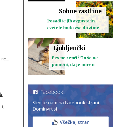
Sobne rastline
Posadite jih avgusta in
cvetele bodo vse do zime
Ljubljenčki
Pes ne renči? To še ne
line
pomeni, da je miren
Facebook
ak
Sledite nam na Facebook strani
ti,
Dominvrt.si
Všečkaj stran