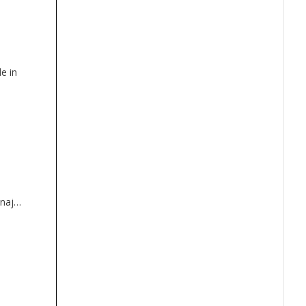
e in
 naj