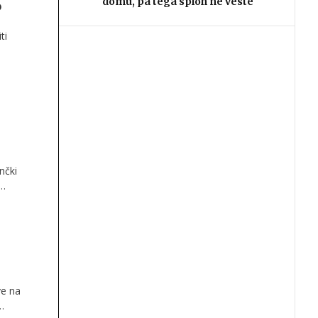
domu, pa tega sploh ne veste
o
ti
nčki
 iz
ve na