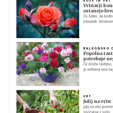
ROŽE IN VRT
Vrtnarji kon
ostanejo bre
Če želite, da bodo
trenutek. Strokovn
novih cvetov.
BALKONSKO 
Popolna rastl
potrebuje ne
Če iščete rastlino
je verbena ena najb
navdušuje z bogat
čebele in metulje.
VRT
Julij na vrtu
Julij na vrtu pome
soočanja s sušo.