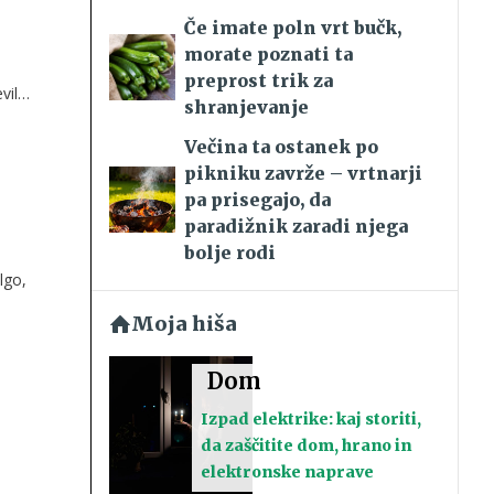
Če imate poln vrt bučk,
morate poznati ta
preprost trik za
vilo
shranjevanje
Večina ta ostanek po
pikniku zavrže – vrtnarji
pa prisegajo, da
paradižnik zaradi njega
bolje rodi
lgo,
Moja hiša
ja
Dom
Izpad elektrike: kaj storiti,
da zaščitite dom, hrano in
elektronske naprave