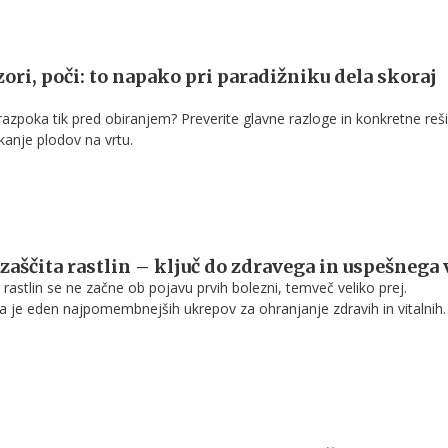
ori, poči: to napako pri paradižniku dela skoraj
razpoka tik pred obiranjem? Preverite glavne razloge in konkretne reši
kanje plodov na vrtu.
zaščita rastlin – ključ do zdravega in uspešnega 
rastlin se ne začne ob pojavu prvih bolezni, temveč veliko prej.
ta je eden najpomembnejših ukrepov za ohranjanje zdravih in vitalnih
tno rastno sezono.