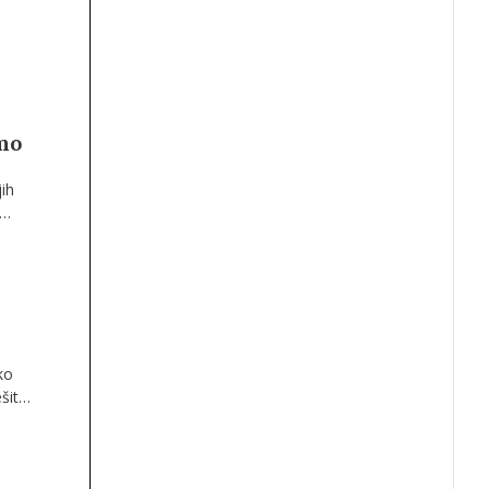
smo
ih
ne
sto
ko
šitev
rešiti