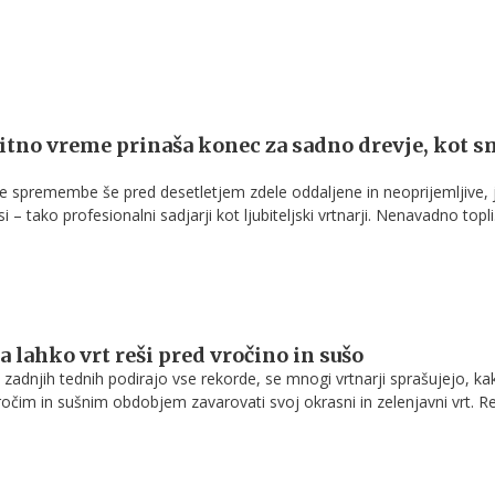
.
itno vreme prinaša konec za sadno drevje, kot 
 spremembe še pred desetletjem zdele oddaljene in neoprijemljive, j
– tako profesionalni sadjarji kot ljubiteljski vrtnarji. Nenavadno topli
ne spomladanske pozebe, vse pogostejši vročinski valovi in dolgotraj
lnica. Mile zime ne zmanjšajo populacije škodljivcev, zato se njihova
oda v zadnjih letih močno povečujeta. Vse to pomembno vpliva na
drevja, saj gre za trajne rastline, ki jih ni mogoče vsako leto prepro
to na gredi.
a lahko vrt reši pred vročino in sušo
zadnjih tednih podirajo vse rekorde, se mnogi vrtnarji sprašujejo, ka
očim in sušnim obdobjem zavarovati svoj okrasni in zelenjavni vrt. Re
aši kuhinji. Britanski vrtnarji so namreč iznašli inovativen način, kako 
d posledicami rekordne vročine.