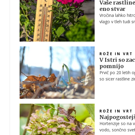
Vaše rastlin
eno stvar
Vročina lahko hitro 
vlago v tleh tudi 
ROŽE IN VRT
V Istri so z
pomnijo
Prvič po 20 letih 
so sicer rastline 
prispevala izrazit
ljubljanskega bota
ROŽE IN VRT
Najpogostejš
Hortenzije so na v
vodo, sončno svetl