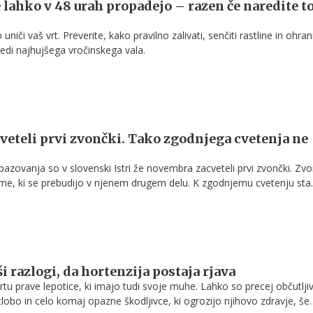
e lahko v 48 urah propadejo – razen če naredite t
uniči vaš vrt. Preverite, kako pravilno zalivati, senčiti rastline in ohrani
sredi najhujšega vročinskega vala.
acveteli prvi zvončki. Tako zgodnjega cvetenja ne
opazovanja so v slovenski Istri že novembra zacveteli prvi zvončki. Zvo
zime, ki se prebudijo v njenem drugem delu. K zgodnjemu cvetenju sta
a poletna suša in močno deževje v preteklih dveh mesecih, so sporočili
ničnega vrta.
i razlogi, da hortenzija postaja rjava
rtu prave lepotice, ki imajo tudi svoje muhe. Lahko so precej občutlji
obo in celo komaj opazne škodljivce, ki ogrozijo njihovo zdravje, še