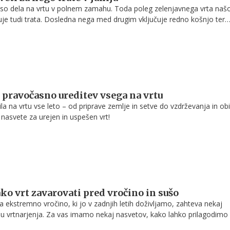
o so dela na vrtu v polnem zamahu. Toda poleg zelenjavnega vrta naš
je tudi trata. Dosledna nega med drugim vključuje redno košnjo ter
eznam se tu še ne konča. Navajamo nekaj koristnih nasvetov, da bo tr
a.
 pravočasno ureditev vsega na vrtu
a na vrtu vse leto – od priprave zemlje in setve do vzdrževanja in ob
e nasvete za urejen in uspešen vrt!
ako vrt zavarovati pred vročino in sušo
na ekstremno vročino, ki jo v zadnjih letih doživljamo, zahteva nekaj
 vrtnarjenja. Za vas imamo nekaj nasvetov, kako lahko prilagodimo 
čni vrt, da bo bolje preživel visoke temperature in sušo.