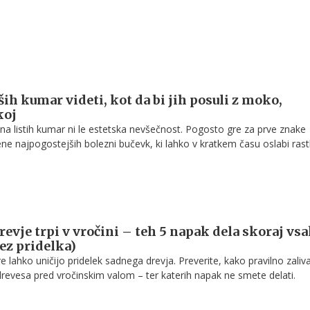
aših kumar videti, kot da bi jih posuli z moko,
koj
na listih kumar ni le estetska nevšečnost. Pogosto gre za prve znake
ene najpogostejših bolezni bučevk, ki lahko v kratkem času oslabi rast
k.
revje trpi v vročini – teh 5 napak dela skoraj vs
rez pridelka)
 lahko uničijo pridelek sadnega drevja. Preverite, kako pravilno zaliva
ti drevesa pred vročinskim valom – ter katerih napak ne smete delati.