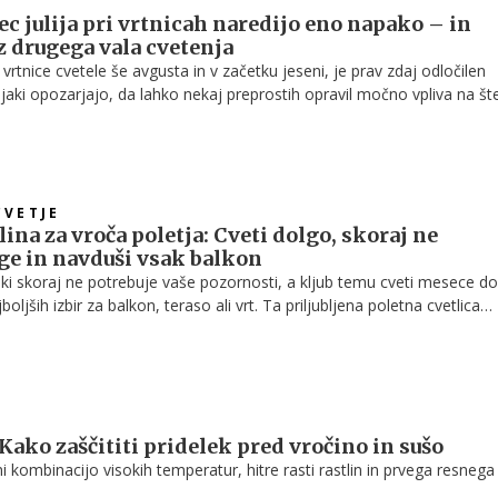
ec julija pri vrtnicah naredijo eno napako – in
z drugega vala cvetenja
 vrtnice cvetele še avgusta in v začetku jeseni, je prav zdaj odločilen
jaki opozarjajo, da lahko nekaj preprostih opravil močno vpliva na šte
CVETJE
ina za vroča poletja: Cveti dolgo, skoraj ne
ge in navduši vsak balkon
, ki skoraj ne potrebuje vaše pozornosti, a kljub temu cveti mesece do
oljših izbir za balkon, teraso ali vrt. Ta priljubljena poletna cvetlica
im cvetenjem, odlično prenaša vročino in sušo, poleg tega pa privabl
: Kako zaščititi pridelek pred vročino in sušo
ni kombinacijo visokih temperatur, hitre rasti rastlin in prvega resnega