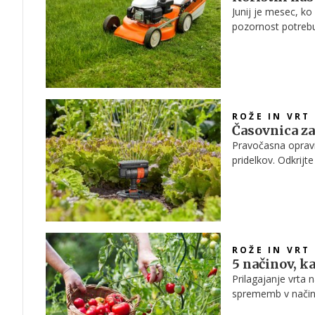
Junij je mesec, k
pozornost potrebu
zalivanje, toda s
tudi poleti čudovit
ROŽE IN VRT
Časovnica za
Pravočasna opravil
pridelkov. Odkrijt
ROŽE IN VRT
5 načinov, k
Prilagajanje vrta 
sprememb v načinu
zelenjavni in zeliš