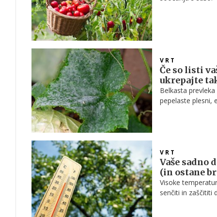
VRT
Če so listi v
ukrepajte ta
Belkasta prevleka 
pepelaste plesni, 
in zmanjša pridele
VRT
Vaše sadno d
(in ostane b
Visoke temperature
senčiti in zaščiti