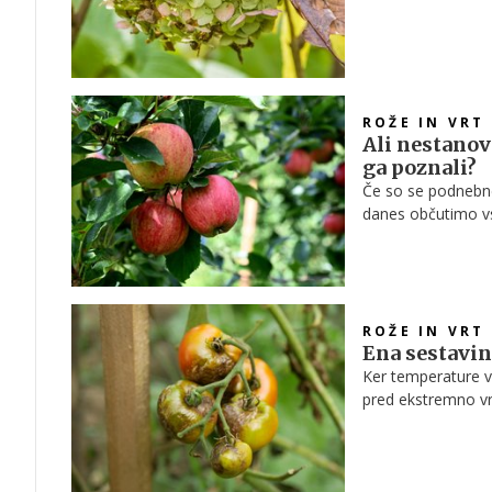
preden se zaveste
ROŽE IN VRT
Ali nestanov
ga poznali?
Če so se podnebne
danes občutimo vsi 
zimski dnevi, poz
suše postajajo sta
številčnost in šk
uspevanje sadnega 
zamenjati kot sola
ROŽE IN VRT
Ena sestavin
Ker temperature v 
pred ekstremno vr
se morda skriva v v
svoje rastline pre