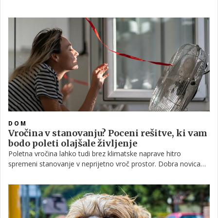
DOM
Vročina v stanovanju? Poceni rešitve, ki vam
bodo poleti olajšale življenje
Poletna vročina lahko tudi brez klimatske naprave hitro
spremeni stanovanje v neprijetno vroč prostor. Dobra novica
je, da ni treba vedno poseči po dragih rešitvah. Z nekaj
preprostimi ukrepi lahko občutno zmanjšate segrevanje
prostorov, izboljšate bivalno udobje in hkrati prihranite pri
stroških hlajenja.