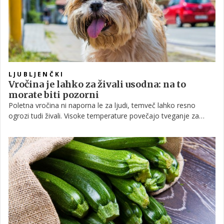
LJUBLJENČKI
Vročina je lahko za živali usodna: na to
morate biti pozorni
Poletna vročina ni naporna le za ljudi, temveč lahko resno
ogrozi tudi živali. Visoke temperature povečajo tveganje za
vročinski stres in vročinski udar, zato Uprava Republike
Slovenije za varno hrano, veterinarstvo in varstvo rastlin
lastnike hišnih ljubljenčkov, rejce in prevoznike poziva, naj v
vročih dneh poskrbijo za ustrezno zaščito živali.