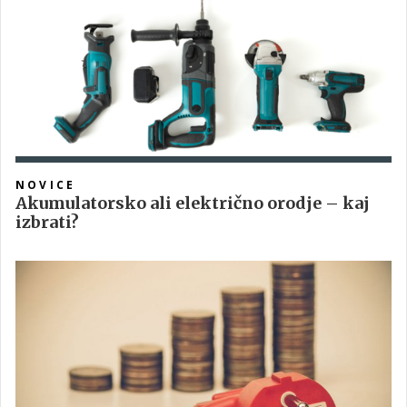
predvsem od pravilne nege po setvi.
NOVICE
Akumulatorsko ali električno orodje – kaj
izbrati?