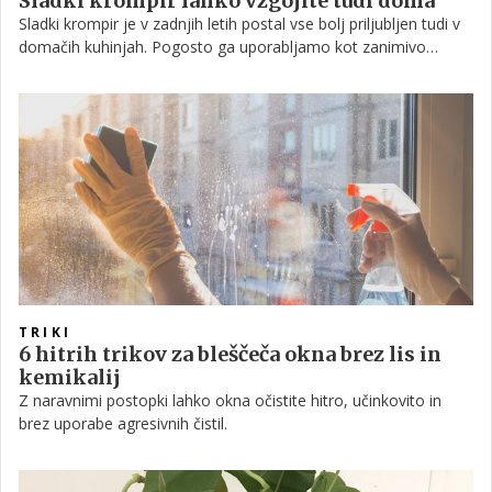
Sladki krompir lahko vzgojite tudi doma
Sladki krompir je v zadnjih letih postal vse bolj priljubljen tudi v
domačih kuhinjah. Pogosto ga uporabljamo kot zanimivo
alternativo navadnemu krompirju, saj je vsestranski, hranljiv in
primeren za številne jedi.
TRIKI
6 hitrih trikov za bleščeča okna brez lis in
kemikalij
Z naravnimi postopki lahko okna očistite hitro, učinkovito in
brez uporabe agresivnih čistil.