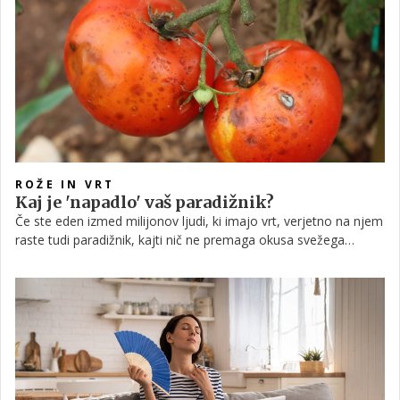
ROŽE IN VRT
Kaj je 'napadlo' vaš paradižnik?
Če ste eden izmed milijonov ljudi, ki imajo vrt, verjetno na njem
raste tudi paradižnik, kajti nič ne premaga okusa svežega
domačega paradižnika. Toda včasih naš paradižnik ne uspeva
tako, kot bi si želeli.