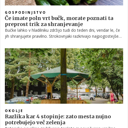
GOSPODINJSTVO
Če imate poln vrt bučk, morate poznati ta
preprost trik za shranjevanje
Bučke lahko v hladilniku zdržijo tudi do teden dni, vendar le, če
jih shranjujete pravilno. Strokovnjaki razkrivajo najpogostejše
napake in najboljše načine shranjevanja.
OKOLJE
Razlika kar 4 stopinje: zato mesta nujno
potrebujejo več zelenja