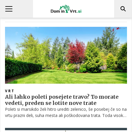
TEMPERATURA
VRT
Ali lahko poleti posejete travo? To morate
vedeti, preden se lotite nove trate
Poleti si marsikdo želi hitro urediti zelenico, še posebej če so na
vrtu prazni deli, suha mesta ali poškodovana trata. Toda visoke
temperature in pomanjkanje vlage niso vedno najboljši pogoji
za sejanje trave. Uspeh je odvisen od vrste trave, priprave tal in