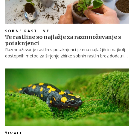
SOBNE RASTLINE
Te rastline so najlažje za razmnoževanje s
potaknjenci
Razmnoževanje rastlin s potaknjenci je ena najlažjih in najbolj
dostopnih metod za širjenje zbirke sobnih rastlin brez dodatnih
stroškov. Poleg tega omogoča hitro pridobivanje novih rastlin iz
že obstoječih. Če poznate osnovna pravila, lahko tudi kot
začetnik uspešno vzgojite zdrave in močne rastline kar doma.
ŽIVALI