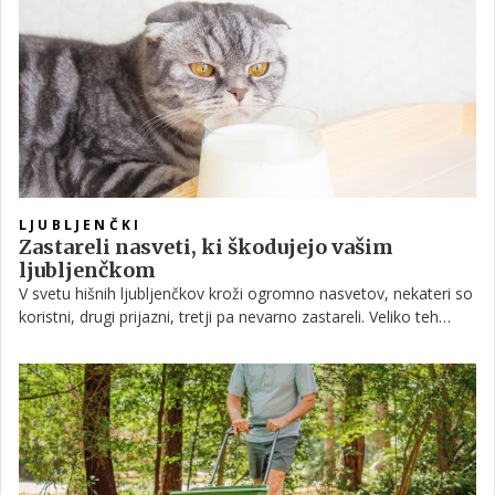
LJUBLJENČKI
Zastareli nasveti, ki škodujejo vašim
ljubljenčkom
V svetu hišnih ljubljenčkov kroži ogromno nasvetov, nekateri so
koristni, drugi prijazni, tretji pa nevarno zastareli. Veliko teh
'resnic', ki so jih nekoč uporabljale naše mame, babice ali
sosedje, danes pojasnjuje moderna veterina in vedenjska
stroka, pogosto v povsem nasprotni smeri, kot bi pričakovali.