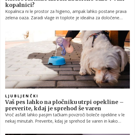
kopalnici?
Kopalnica ni le prostor za higieno, ampak lahko postane prava
zelena oaza. Zaradi vlage in toplote je idealna za določene
rastline, ki v takem okolju naravno uspevajo.
LJUBLJENČKI
Vaš pes lahko na pločniku utrpi opekline –
preverite, kdaj je sprehod še varen
Vroč asfalt lahko pasjim tačkam povzroči boleče opekline v le
nekaj minutah. Preverite, kdaj je sprehod še varen in kako
zaščititi svojega psa.