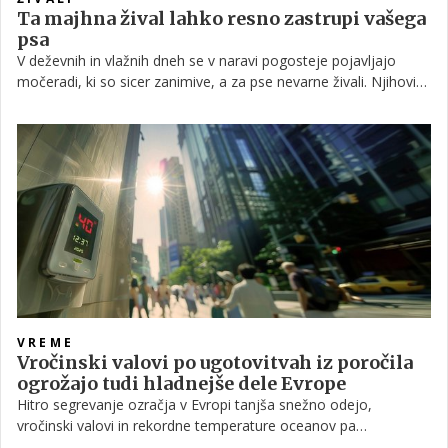
Ta majhna žival lahko resno zastrupi vašega
psa
V deževnih in vlažnih dneh se v naravi pogosteje pojavljajo
močeradi, ki so sicer zanimive, a za pse nevarne živali. Njihovi
kožni izločki vsebujejo strupene snovi, ki lahko ob stiku ali
zaužitju povzročijo resne zdravstvene težave. Zato je
pomembno, da lastniki psov vedo, kako pravočasno ukrepati.
VREME
Vročinski valovi po ugotovitvah iz poročila
ogrožajo tudi hladnejše dele Evrope
Hitro segrevanje ozračja v Evropi tanjša snežno odejo,
vročinski valovi in rekordne temperature oceanov pa
povzročajo škodo v regijah vse od Arktike do Sredozemlja, v