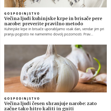
GOSPODINJSTVO
Večina ljudi kuhinjske krpe in brisače pere
narobe: preverite pravilno metodo
Kuhinjske krpe in brisače uporabljamo vsak dan, vendar jim pri
pranju pogosto ne namenimo dovolj pozornosti. Prav
nepravilno pranje lahko povzroči širjenje bakterij, neprijetne
vonjave in hitrejšo obrabo tkanin. S pravilno nego pa bodo
brisače ostale mehke, vpojne in higiensko čiste precej dlje.
GOSPODINJSTVO
Večina ljudi česen shranjuje narobe: zato
začne tako hitro kaliti in gniti