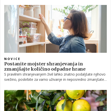
letnem poročilu opozarjata WMO in Copernicus.
NOVICE
Postanite mojster shranjevanja in
zmanjšajte količino odpadne hrane
S pravilnim shranjevanjem živil lahko znatno podaljšate njihovo
svežino, poskrbite za varno uživanje in neposredno zmanjšate
količino odpadne hrane.