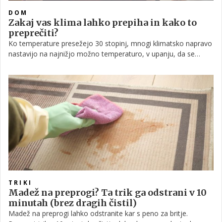
DOM
Zakaj vas klima lahko prepiha in kako to
preprečiti?
Ko temperature presežejo 30 stopinj, mnogi klimatsko napravo
nastavijo na najnižjo možno temperaturo, v upanju, da se
prostor čim hitreje ohladi. A prav ta pristop je ena
najpogostejših napak, zaradi katere se namesto olajšanja
pojavi občutek prepiha, glavobol ali celo prehlad.
TRIKI
Madež na preprogi? Ta trik ga odstrani v 10
minutah (brez dragih čistil)
Madež na preprogi lahko odstranite kar s peno za britje.