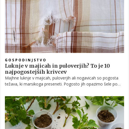
okolje in zdravje.
GOSPODINJSTVO
Luknje v majicah in puloverjih? To je 10
najpogostejših krivcev
Majhne luknje v majicah, puloverjih ali nogavicah so pogosta
težava, ki marsikoga preseneti. Pogosto jih opazimo šele po
pranju ali večkratni uporabi oblačila.