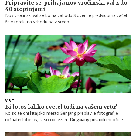
Pripravite se: prihaja nov vročinski val z do
40 stopinjami
Nov vročinski val se bo na zahodu Slovenije predvidoma začel
že v torek, na vzhodu pa v sredo.
VRT
Bi lotos lahko cvetel tudi na vašem vrtu?
Ko so te dni kitajsko mesto Šenjang preplavile fotografije
rožnatih lotosov, ki so ob jezeru Dingxiang privabili množice
obiskovalcev, se marsikdo vpraša: ali lahko ta eksotična rastlina
uspeva tudi pri nas?