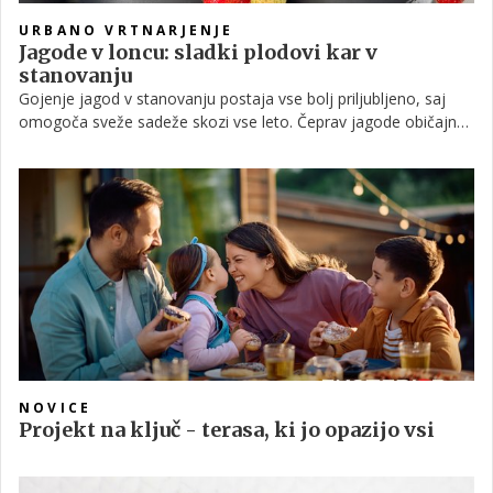
URBANO VRTNARJENJE
Jagode v loncu: sladki plodovi kar v
stanovanju
Gojenje jagod v stanovanju postaja vse bolj priljubljeno, saj
omogoča sveže sadeže skozi vse leto. Čeprav jagode običajno
povezujemo z vrtom, jih lahko z nekaj znanja uspešno gojimo
tudi v notranjih prostorih. Pravilna izbira sort, svetlobe in nege
je ključ do bogate letine, kot poudarjajo številni vrtnarski
strokovnjaki.
NOVICE
Projekt na ključ - terasa, ki jo opazijo vsi