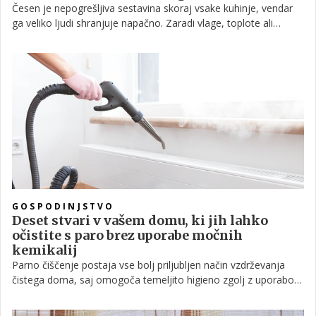
Česen je nepogrešljiva sestavina skoraj vsake kuhinje, vendar
ga veliko ljudi shranjuje napačno. Zaradi vlage, toplote ali
nepravilne embalaže lahko hitro začne kaliti, plesneti ali izgubiti
intenziven okus. Strokovnjaki opozarjajo, da pravilno
shranjevanje močno podaljša njegovo svežino in ohrani aromo.
GOSPODINJSTVO
Deset stvari v vašem domu, ki jih lahko
očistite s paro brez uporabe močnih
kemikalij
Parno čiščenje postaja vse bolj priljubljen način vzdrževanja
čistega doma, saj omogoča temeljito higieno zgolj z uporabo
vode. Para je učinkovita proti umazaniji, maščobi in številnim
bakterijam, brez potrebe po agresivnih čistilih, ki obremenjujejo