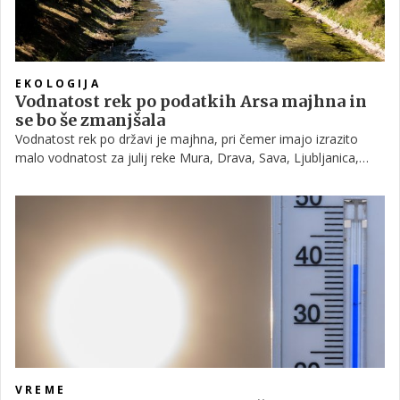
EKOLOGIJA
Vodnatost rek po podatkih Arsa majhna in
se bo še zmanjšala
Vodnatost rek po državi je majhna, pri čemer imajo izrazito
malo vodnatost za julij reke Mura, Drava, Sava, Ljubljanica,
Krka in Soča ter Kolpa v zgornjem toku, poudarjajo na Agenciji
RS za okolje in prostor (Arso). Tudi v prihodnjih dneh bo
vodnatost rek ostala mala in se bo zelo počasi še zmanjševala.
VREME