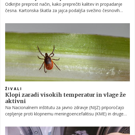
Odkrijte preprost način, kako preprečiti kalitev in propadanje
česna. Kartonska škatla za jajca podaljša svežino česnovih
glavic za več mesecev.
ŽIVALI
Klopi zaradi visokih temperatur in vlage že
aktivni
Na Nacionalnem inštitutu za javno zdravje (NIJZ) priporočajo
cepljenje proti klopnemu meningoencefalitisu (KME) in druge
preventivne ukrepe, saj so klopi že aktvni. Poudarjajo, da
Slovenija spada med države z najvišjo pojavnostjo lymske
borelioze in KME, slednjo pa lahko s cepljenjem uspešno