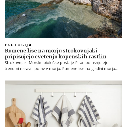
EKOLOGIJA
Rumene lise na morju strokovnjaki
pripisujejo cvetenju kopenskih rastlin
Strokovnjaki Morske biološke postaje Piran pojasnjujejo
trenutni naravni pojav v morju. Rumene lise na gladini morja
pripisujejo cvetenju, vendar ugotavljajo, da pojav povzročajo
kopenske rastline, in ne morske alge, so sporočili z morske
biološke postaje.