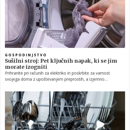
preprečimo.
GOSPODINJSTVO
Sušilni stroj: Pet ključnih napak, ki se jim
morate izogniti
Prihranite pri računih za elektriko in poskrbite za varnost
svojega doma z upoštevanjem preprostih, a izjemno
učinkovitih nasvetov za pravilno uporabo sušilnega stroja. Kako
preprečiti nepotrebno porabo in nevarnosti, kot so požari?