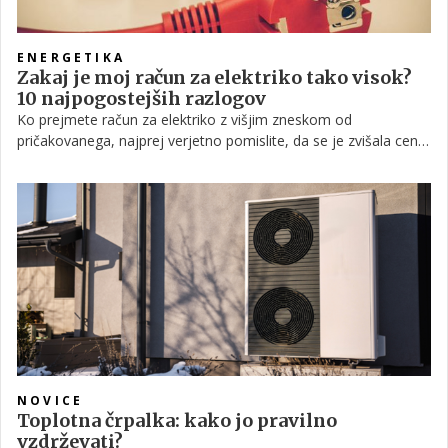
ENERGETIKA
Zakaj je moj račun za elektriko tako visok?
10 najpogostejših razlogov
Ko prejmete račun za elektriko z višjim zneskom od
pričakovanega, najprej verjetno pomislite, da se je zvišala cena
elektrike. Toda višji račun ni vedno posledica višje cene
električne energije.
NOVICE
Toplotna črpalka: kako jo pravilno
vzdrževati?