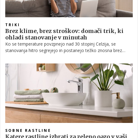
TRIKI
Brez klime, brez stroškov: domači trik, ki
ohladi stanovanje v minutah
Ko se temperature povzpnejo nad 30 stopinj Celzija, se
stanovanja hitro segrejejo in postanejo težko znosna brez
klimatske naprave. A obstajajo preprosti načini, kako vsaj delno
izboljšati občutek hladu brez večjih stroškov.
SOBNE RASTLINE
Katere rastline izbrati za zeleno oazo v vaši