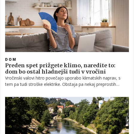
države je medtem razglasila veliko požarno ogroženost. V
naravnem okolju je prepovedano kuriti in požigati.
DOM
Preden spet prižgete klimo, naredite to:
dom bo ostal hladnejši tudi v vročini
Vročinski valovi hitro povečajo uporabo klimatskih naprav, s
tem pa tudi stroške elektrike. Obstaja pa nekaj preprostih
načinov, s katerimi lahko prostor ohranimo hladnejši in klimo
vključimo manj pogosto, ne da bi se odpovedali udobju.