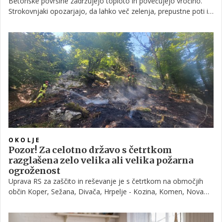
Betonske površine zadržujejo toploto in povečujejo vročino.
Strokovnjaki opozarjajo, da lahko več zelenja, prepustne poti in
naravni materiali občutno ohladijo vrtove ter izboljšajo
kakovost bivanja.
OKOLJE
Pozor! Za celotno državo s četrtkom
razglašena zelo velika ali velika požarna
ogroženost
Uprava RS za zaščito in reševanje je s četrtkom na območjih
občin Koper, Sežana, Divača, Hrpelje - Kozina, Komen, Nova
Gorica, Miren - Kostanjevica in Renče - Vogrsko razglasila zelo
visoko požarno ogroženost naravnega okolja. V preostanku