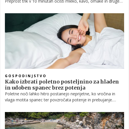
Preprost trik v 10 minutah očisti mleko, kavo, omake in druge
madeže.
GOSPODINJSTVO
Kako izbrati poletno posteljnino za hladen
in udoben spanec brez potenja
Poletne noči lahko hitro postanejo neprijetne, ko vročina in
vlaga motita spanec ter povzročata potenje in prebujanje.
Strokovnjaki za spanje poudarjajo, da lahko izbira ustrezne
posteljnine pomembno vpliva na temperaturo telesa in
kakovost spanca v vročih mesecih.