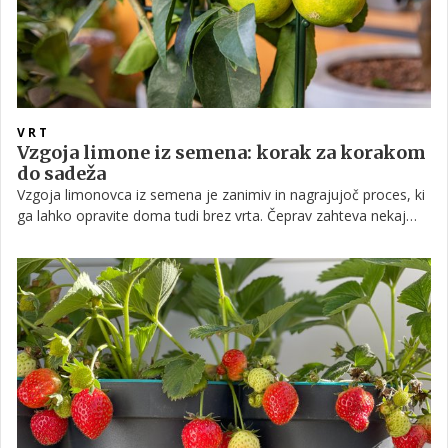
VRT
Vzgoja limone iz semena: korak za korakom
do sadeža
Vzgoja limonovca iz semena je zanimiv in nagrajujoč proces, ki
ga lahko opravite doma tudi brez vrta. Čeprav zahteva nekaj
potrpežljivosti, je rezultat lahko čudovita rastlina, ki sčasoma
obrodi sadove. Po podatkih vrtnarskih strokovnjakov je ključ do
uspeha pravilna priprava semena, ustrezna zemlja in dosledna
nega skozi vse faze rasti.